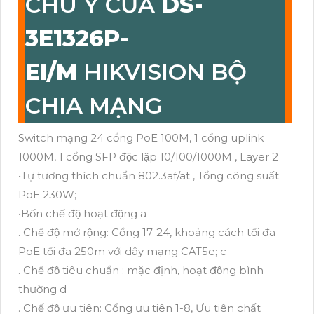
CHÚ Ý CỦA
DS-
3E1326P-
EI/M
HIKVISION BỘ
CHIA MẠNG
Switch mạng 24 cổng PoE 100M, 1 cổng uplink
1000M, 1 cổng SFP độc lập 10/100/1000M , Layer 2
•Tự tương thích chuẩn 802.3af/at , Tổng công suất
PoE 230W;
•Bốn chế độ hoạt động a
. Chế độ mở rộng: Cổng 17-24, khoảng cách tối đa
PoE tối đa 250m với dây mạng CAT5e; c
. Chế độ tiêu chuẩn : mặc định, hoạt động bình
thường d
. Chế độ ưu tiên: Cổng ưu tiên 1-8, Ưu tiên chất