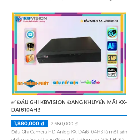
ban đêm tới 40m với hồng ngoại mịn đẹp hơn. Đặc
biệt, thiết bị này hỗ trợ các công nghệ AHD CVI TVI
BCS, giúp tiết kiệm chi phí và mang lại màu sắc sáng
đẹp 2.0 MP. Sử dụng đầu ghi tích hợp công nghệ
nhìn đêm chất lượng, camera còn có màu ban đêm
tối ưu hơn, đảm bảo sự an toàn và chất lượng giám
sát ban đêm.
✅ ĐẦU GHI KBVISION ĐANG KHUYẾN MÃI KX-
DAI8104H3
1,880,000 ₫
2,680,000 ₫
Đầu Ghi Camera HD Anlog KX-DAi8104H3 là một sản
phẩm giám sát ban đêm chất lượng cao. Với 1 HDD