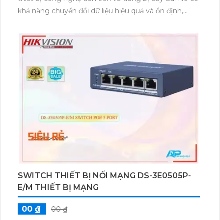
khả năng chuyển đổi dữ liệu hiệu quả và ổn định,
giúp tăng cường hiệu suất mạng. DS-3E0508D-E
được trang bị 8 cổng Ethernet 10/100Mbps, cho
phép kết nối nhanh chóng và dễ dàng với các thiết bị
mạng khác. Ngoài ra, switch này còn hỗ trợ các giao
thức mạng như VLAN, STP và QoS, giúp đảm bảo sự
ổn định và ưu tiên dữ liệu trong mạng. Với thiết kế
nhỏ gọn và thuận tiện, DS-3E0508D-E là lựa chọn lý
tưởng cho việc mở rộng mạng và nâng cao hiệu suất
kết nối.
SWITCH THIẾT BỊ NỐI MẠNG DS-3E0505P-
E/M THIẾT BỊ MẠNG
00 ₫
00 ₫