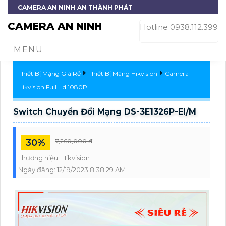
CAMERA AN NINH AN THÀNH PHÁT
CAMERA AN NINH
Hotline 0938.112.399
MENU
Thiết Bị Mạng Giá Rẻ
Thiết Bị Mạng Hikvision
Camera
Hikvision Full Hd 1080P
Switch Chuyển Đổi Mạng DS-3E1326P-EI/M
30%
7,260,000 ₫
Thương hiệu:
Hikvision
Ngày đăng:
12/19/2023 8:38:29 AM