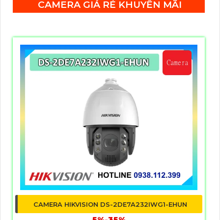
CAMERA GIÁ RẺ KHUYẾN MÃI
CAMERA HIKVISION DS-2DE7A232IWG1-EHUN
5%-35%