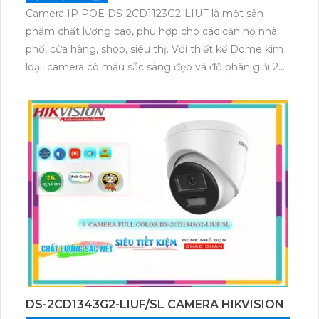
Camera IP POE DS-2CD1123G2-LIUF là một sản
phẩm chất lượng cao, phù hợp cho các căn hộ nhà
phố, cửa hàng, shop, siêu thị. Với thiết kế Dome kim
loại, camera có màu sắc sáng đẹp và độ phân giải 2.0
MP, mang lại hình ảnh rõ nét.
Sản phẩm được tích hợp trên kỹ thuật IP POE, giúp
việc kết nối trở nên dễ dàng và tiện lợi. Camera cũng
được trang bị khả năng thu âm tốt nhất, cho phép
người dùng có thể nghe rõ tiếng và ghi âm trong
quá trình giám sát.
Với hồng ngoại 30m, camera cung cấp khả năng
giám sát ban đêm với hình ảnh sáng đẹp và chất
lượng tốt. Công nghệ ban đêm còn hỗ trợ màu sắc,
tạo ra hình ảnh có chất lượng tốt mọi lúc, ngay cả
trong điều kiện ánh sáng yếu.
Với những tính năng và ưu điểm vượt trội, Camera IP
POE DS-2CD1123G2-LIUF sẽ trở thành một lựa chọn
DS-2CD1343G2-LIUF/SL CAMERA HIKVISION
tốt cho việc bảo vệ và giám sát an ninh trong căn hộ,