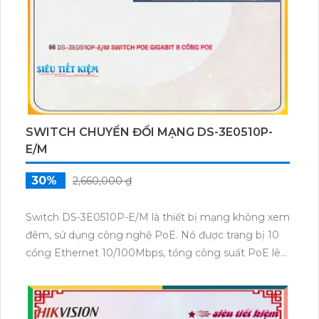
SWITCH CHUYỂN ĐỔI MẠNG DS-3E0510P-
E/M
30%
2,660,000 ₫
Switch DS-3E0510P-E/M là thiết bị mạng không xem
đêm, sử dụng công nghệ PoE. Nó được trang bị 10
cổng Ethernet 10/100Mbps, tổng công suất PoE lên
đến 130W. Switch này hỗ trợ dịch vụ QoS, VLAN,
STP, SNMP với tương tác dễ dàng qua giao diện web
hoặc CLI. Với thiết kế nhỏ gọn, DS-3E0510P-E/M là