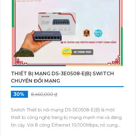
lựa chọn lý tưởng cho các hệ thống mạng vừa và
nhỏ.
THIẾT BỊ MẠNG DS-3E0508-E(B) SWITCH
CHUYỂN ĐỔI MẠNG
30%
8,460,000 ₫
Switch Thiết bị nối mạng DS-3E0508-E(B) là một
thiết bị công nghệ trang bị mạng mạnh mẽ và đáng
tin cậy. Với 8 cổng Ethernet 10/100Mbps, nó cung
cấp khả năng kết nối mạng nhanh chóng và ổn định.