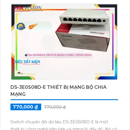
Switch cũng hỗ trợ chức năng VLAN, giúp tiết kiệm
băng thông và tăng cường bảo mật. Ngoài ra, thiết
bị còn có khả năng quản lý thông qua giao diện web
tiện lợi. Tất cả những tính năng này giúp Switch DS-
3E0508-E(B) trở thành một giải pháp lý tưởng cho
việc xây dựng hệ thống mạng trong các công ty và
văn phòng.
DS-3E0508D-E THIẾT BỊ MẠNG BỘ CHIA
MẠNG
770,000 ₫
770,000 ₫
Switch chuyển đổi dữ liệu DS-3E0508D-E là một
thiết bị công nghệ tiên tiến và trang bị đầy đủ. Nó có