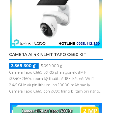
CAMERA AI 4K NLMT TAPO C660 KIT
3,569,300 ₫
5,099,000 ₫
Camera Tapo C660 với độ phân giải 4K 8MP
(3840×2160), zoom kỹ thuật số 18×, kết nối Wi-Fi
2.4/5 GHz và pin lithium-ion 10000 mAh sạc lại.
Camera Tapo C660 còn được trang bị tấm pin năng
lượng mặt trời 5.2V 2.5W, tích hợp AI phát hiện người,
thú cưng, phương tiện, lưu trữ thẻ microSD tối đa 512
GB.