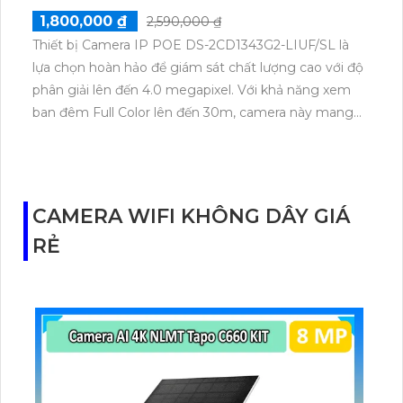
cửa hàng, shop, siêu thị.
1,800,000 ₫
2,590,000 ₫
Thiết bị Camera IP POE DS-2CD1343G2-LIUF/SL là
lựa chọn hoàn hảo để giám sát chất lượng cao với độ
phân giải lên đến 4.0 megapixel. Với khả năng xem
ban đêm Full Color lên đến 30m, camera này mang
đến hiệu suất tuyệt vời ngay cả khi trời tối. Được tích
hợp công nghệ IP POE hiện đại, camera không giảm
chất lượng hình ảnh. Với thiết kế Dome Kim loại,
camera này cung cấp chất lượng âm thanh rõ ràng
CAMERA WIFI KHÔNG DÂY GIÁ
và phù hợp cho nhiều loại không gian, bao gồm căn
RẺ
hộ và nhà phố.