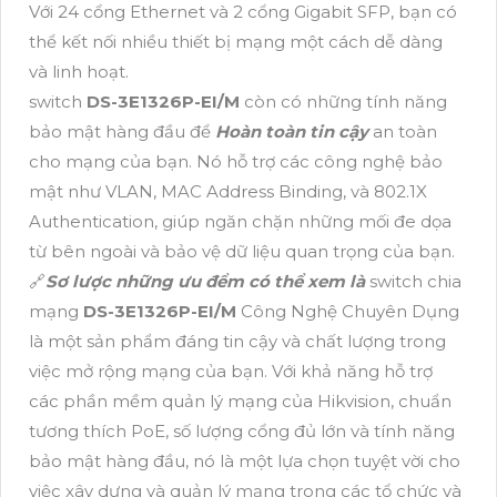
Với 24 cổng Ethernet và 2 cổng Gigabit SFP, bạn có
thể kết nối nhiều thiết bị mạng một cách dễ dàng
và linh hoạt.
switch
DS-3E1326P-EI/M
còn có những tính năng
bảo mật hàng đầu để
Hoàn toàn tin cậy
an toàn
cho mạng của bạn. Nó hỗ trợ các công nghệ bảo
mật như VLAN, MAC Address Binding, và 802.1X
Authentication, giúp ngăn chặn những mối đe dọa
từ bên ngoài và bảo vệ dữ liệu quan trọng của bạn.
🔗
Sơ lược những ưu đểm có thể xem là
switch chia
mạng
DS-3E1326P-EI/M
Công Nghệ Chuyên Dụng
là một sản phẩm đáng tin cậy và chất lượng trong
việc mở rộng mạng của bạn. Với khả năng hỗ trợ
các phần mềm quản lý mạng của Hikvision, chuẩn
tương thích PoE, số lượng cổng đủ lớn và tính năng
bảo mật hàng đầu, nó là một lựa chọn tuyệt vời cho
việc xây dựng và quản lý mạng trong các tổ chức và