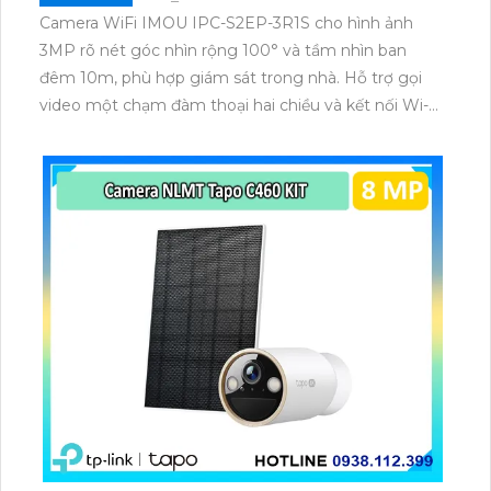
Camera WiFi IMOU IPC-S2EP-3R1S cho hình ảnh
3MP rõ nét góc nhìn rộng 100° và tầm nhìn ban
đêm 10m, phù hợp giám sát trong nhà. Hỗ trợ gọi
video một chạm đàm thoại hai chiều và kết nối Wi-Fi
ổn định giúp quan sát từ xa. Lưu trữ linh hoạt qua thẻ
microSD tối đa 256GB hoặc lưu đám mây dễ lắp đặt
cho gia đình và văn phòng nhỏ.