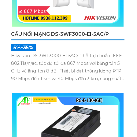
CẦU NỐI MẠNG DS-3WF3000-EI-5AC/P
5%-35%
Hikvision DS-3WF3000-EI-5AC/P hỗ trợ chuẩn IEEE
802.11a/n/ac, tốc độ tối đa 867 Mbps với băng tần 5
GHz và ăng-ten 8 dBi. Thiết bị đạt thông lượng PTP
90 Mbps đến 1 km và 40 Mbps đến 3 km, công suất
phát 22 dBm, độ nhạy thu -84 dBm, đảm bảo truyền
tải dữ liệu và video giám sát ổn định ở khoảng cách
xa.