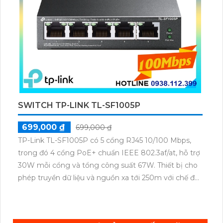
SWITCH TP-LINK TL-SF1005P
699,000 ₫
699,000 ₫
TP-Link TL-SF1005P có 5 cổng RJ45 10/100 Mbps,
trong đó 4 cổng PoE+ chuẩn IEEE 802.3af/at, hỗ trợ
30W mỗi cổng và tổng công suất 67W. Thiết bị cho
phép truyền dữ liệu và nguồn xa tới 250m với chế độ
ưu tiên cho cổng 1–2, cùng tính năng Plug & Play
tiện lợi.