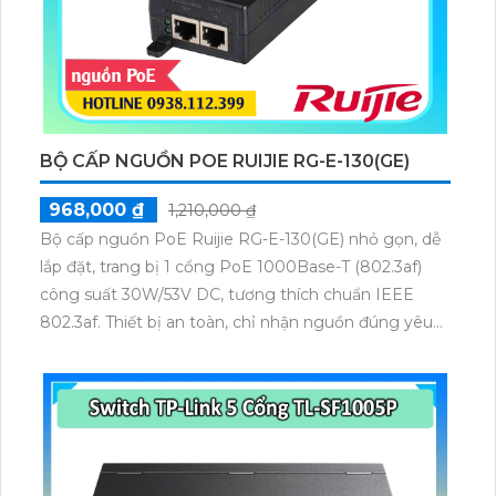
BỘ CẤP NGUỒN POE RUIJIE RG-E-130(GE)
968,000 ₫
1,210,000 ₫
Bộ cấp nguồn PoE Ruijie RG-E-130(GE) nhỏ gọn, dễ
lắp đặt, trang bị 1 cổng PoE 1000Base-T (802.3af)
công suất 30W/53V DC, tương thích chuẩn IEEE
802.3af. Thiết bị an toàn, chỉ nhận nguồn đúng yêu
cầu, đạt chứng nhận FCC, EN 55022/24, VCCI,
UL/cUL và GS, đảm bảo cung cấp nguồn ổn định cho
các thiết bị Wi-Fi.