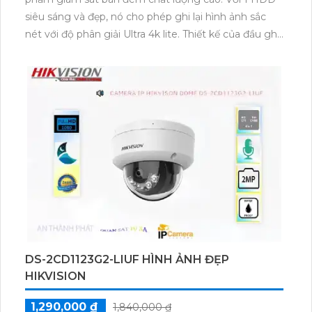
siêu sáng và đẹp, nó cho phép ghi lại hình ảnh sắc
nét với độ phân giải Ultra 4k lite. Thiết kế của đầu ghi
này ứng dụng công nghệ tiên tiến như AHD, CVI,
TVI, BCS HD, giúp hệ thống ổn định hơn và phù hợp
với công trình nhỏ.Đầu Ghi 4 kênh này còn nổi bật
với các chức năng ưu việt. Công nghệ AI giúp nhận
diện và phân loại đối tượng một cách chính xác. Hệ
thống nén dữ liệu H.265+/H.265/H.264+/H.264 giúp
giảm dung lượng lưu trữ mà vẫn đảm bảo chất lượng
hình ảnh. Với giá rẻ, sản phẩm này là một sự lựa chọn
tuyệt vời cho việc giám sát các công trình nhỏ.
DS-2CD1123G2-LIUF HÌNH ẢNH ĐẸP
HIKVISION
1,290,000 ₫
1,840,000 ₫