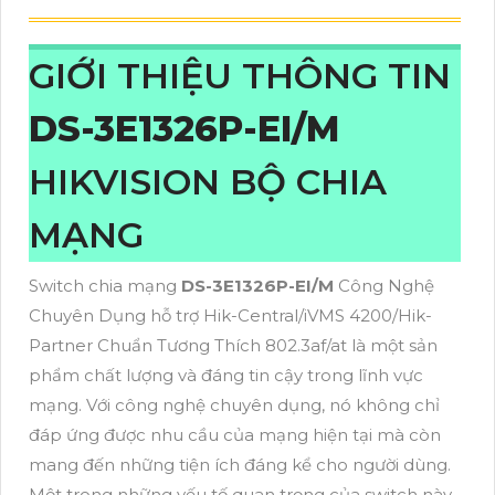
GIỚI THIỆU THÔNG TIN
DS-3E1326P-EI/M
HIKVISION BỘ CHIA
MẠNG
Switch chia mạng
DS-3E1326P-EI/M
Công Nghệ
Chuyên Dụng hỗ trợ Hik-Central/iVMS 4200/Hik-
Partner Chuẩn Tương Thích 802.3af/at là một sản
phẩm chất lượng và đáng tin cậy trong lĩnh vực
mạng. Với công nghệ chuyên dụng, nó không chỉ
đáp ứng được nhu cầu của mạng hiện tại mà còn
mang đến những tiện ích đáng kể cho người dùng.
Một trong những yếu tố quan trọng của switch này