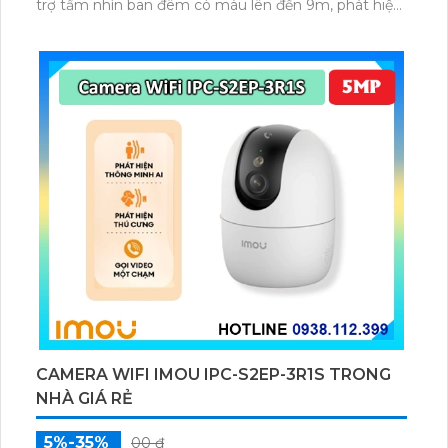
trợ tầm nhìn ban đêm có màu lên đến 9m, phát hiện
chuyển động và con người bằng AI, đồng thời lưu trữ
dữ liệu qua thẻ microSD lên đến 512GB.
CAMERA WIFI IMOU IPC-S2EP-3R1S TRONG
NHÀ GIÁ RẺ
5%-35%
00 ₫