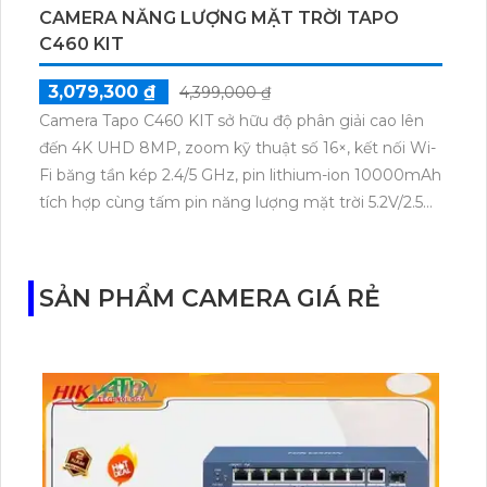
CAMERA NĂNG LƯỢNG MẶT TRỜI TAPO
C460 KIT
3,079,300 ₫
4,399,000 ₫
Camera Tapo C460 KIT sở hữu độ phân giải cao lên
đến 4K UHD 8MP, zoom kỹ thuật số 16×, kết nối Wi-
Fi băng tần kép 2.4/5 GHz, pin lithium-ion 10000mAh
tích hợp cùng tấm pin năng lượng mặt trời 5.2V/2.5W.
Tapo C460 KIT cũng hỗ trợ quan sát ban đêm màu
với cảm biến Starlight, tầm nhìn lên đến 15 m.
SẢN PHẨM CAMERA GIÁ RẺ