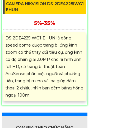
CAMERA HIKVISION DS-2DE4225IWG1-
EHUN
5%-35%
DS-2DE4225IWG1-EHUN là dòng
speed dome được trang bị ống kính
zoom có thể thay đổi tiêu cự, ống kính
có độ phân giải 2.0MP cho ra hình ảnh
full HD, có trang bị thuật toán
AcuSense phân biệt người và phương
tiện, trang bị micro và loa giúp đàm
thoại 2 chiều, nhìn ban đêm bằng hồng
ngoại 100m.
CAMERA THEO CHỨC NĂNG