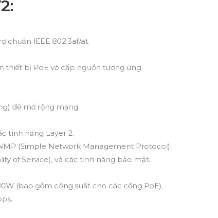
2:
rợ chuẩn IEEE 802.3af/at.
n thiết bị PoE và cấp nguồn tương ứng.
uang) để mở rộng mạng.
ác tính năng Layer 2.
ợ SNMP (Simple Network Management Protocol).
ity of Service), và các tính năng bảo mật.
 280W (bao gồm công suất cho các cổng PoE).
bps.