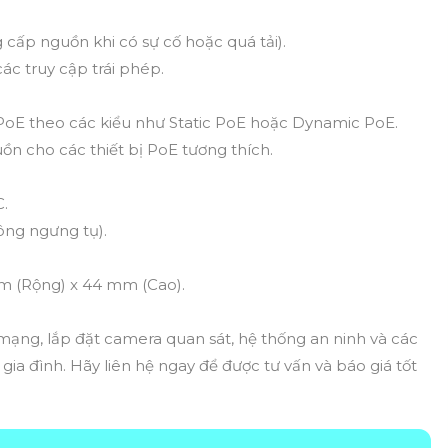
cấp nguồn khi có sự cố hoặc quá tải).
các truy cập trái phép.
PoE theo các kiểu như Static PoE hoặc Dynamic PoE.
ồn cho các thiết bị PoE tương thích.
C.
ông ngưng tụ).
mm (Rộng) x 44 mm (Cao).
mạng, lắp đặt camera quan sát, hệ thống an ninh và các
ia đình. Hãy liên hệ ngay để được tư vấn và báo giá tốt