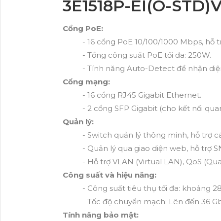
3E1518P-EI(O-STD)V
Cổng PoE:
- 16 cổng PoE 10/100/1000 Mbps, hỗ t
- Tổng công suất PoE tối đa: 250W.
- Tính năng Auto-Detect để nhận diệ
Cổng mạng:
- 16 cổng RJ45 Gigabit Ethernet.
- 2 cổng SFP Gigabit (cho kết nối q
Quản lý:
- Switch quản lý thông minh, hỗ trợ c
- Quản lý qua giao diện web, hỗ tr
- Hỗ trợ VLAN (Virtual LAN), QoS (Qual
Công suất và hiệu năng:
- Công suất tiêu thụ tối đa: khoảng
- Tốc độ chuyển mạch: Lên đến 36 G
Tính năng bảo mật: