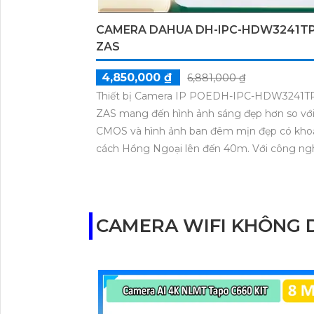
CAMERA DAHUA DH-IPC-HDW3241TP
ZAS
4,850,000 ₫
6,881,000 ₫
Thiết bị Camera IP POEDH-IPC-HDW3241T
ZAS mang đến hình ảnh sáng đẹp hơn so vớ
CMOS và hình ảnh ban đêm mịn đẹp có kh
cách Hồng Ngoại lên đến 40m. Với công ng
POE tiên tiến, camera đảm bảo độ phân giải
2.0 MP. Bạn có thể giám sát qua điện thoại
cách nhanh chóng và camera hỗ trợ công n
nhìn đêm chất lượng Starlight cùng với các 
CAMERA WIFI KHÔNG D
dạng video H.265+/H.265/H.264+/H.264.