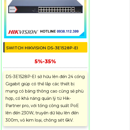
SWITCH HIKVISION DS-3E1528P-EI
5%-35%
DS-3E1528P-EI sở hữu lên đến 24 cổng
Gigabit giúp có thể lắp các thiết bị
mạng có băng thông cao cũng sẽ phù
hợp, có khả năng quản lý từ Hik-
Partner pro, với tổng công suất PoE
lên đến 230W, truyền dữ liệu lên đến
300m, vỏ kim loại, chông sét 6kV.