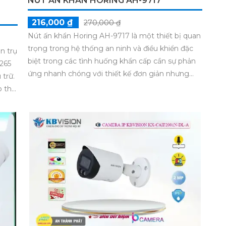
NÚT ẤN KHẨN HORING AH-9717
216,000 ₫
270,000 ₫
Nút ấn khẩn Horing AH-9717 là một thiết bị quan
trọng trong hệ thống an ninh và điều khiển đặc
n trụ
biệt trong các tình huống khẩn cấp cần sự phản
265
ứng nhanh chóng với thiết kế đơn giản nhưng
 trữ.
hiệu quả nút ấn này được sử dụng rộng rãi trong
o thu
các lĩnh vực như ngân hàng, trung tâm thương
 ánh
mại, cơ quan, và các tòa nhà lớn.
c rõ
h hợp
uyển