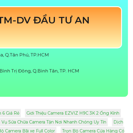
TM-DV ĐẦU TƯ AN
Hòa, Q.Tân Phú, TP.HCM
Bình Trị Đông, Q.Bình Tân, TP. HCM
 6 Giá Rẻ
Giới Thiệu Camera EZVIZ H9C 3K 2 Ống Kính
 Vụ Sửa Chữa Camera Tận Nơi Nhanh Chóng Uy Tín
Dịch
Bộ Camera Bãi xe Full Color
Trọn Bộ Camera Cửa Hàng Có