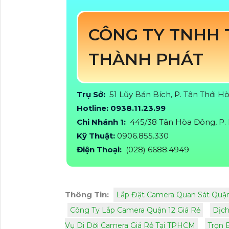
CÔNG TY TNHH 
THÀNH PHÁT
Trụ Sở:
51 Lũy Bán Bích, P. Tân Thới 
Hotline: 0938.11.23.99
Chi Nhánh 1:
445/38 Tân Hòa Đông, P. 
Kỹ Thuật:
0906.855.330
Điện Thoại:
(028) 6688.4949
Thông Tin:
Lắp Đặt Camera Quan Sát Quận
Công Ty Lắp Camera Quận 12 Giá Rẻ
Dịch
Vụ Di Dời Camera Giá Rẻ Tại TPHCM
Trọn 