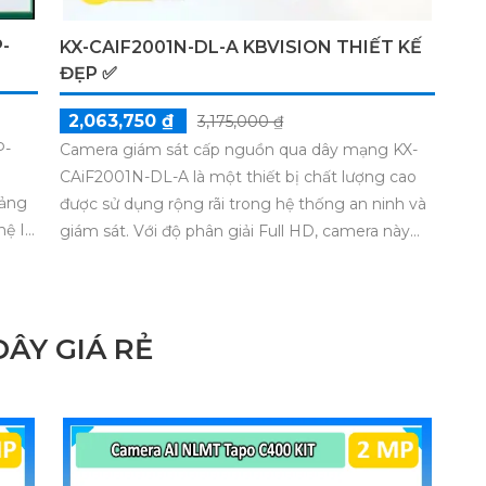
-
KX-CAIF2001N-DL-A KBVISION THIẾT KẾ
ĐẸP ✅
2,063,750 ₫
3,175,000 ₫
P-
Camera giám sát cấp nguồn qua dây mạng KX-
i
CAiF2001N-DL-A là một thiết bị chất lượng cao
oảng
được sử dụng rộng rãi trong hệ thống an ninh và
hệ IP
giám sát. Với độ phân giải Full HD, camera này
 cao
mang đến hình ảnh sắc nét và chi tiết. Thiết bị
 một
được tích hợp công nghệ PoE, cho phép cấp
ghệ
nguồn và truyền dữ liệu thông qua dây mạng duy
định
nhất, giúp tiết kiệm thời gian và công sức khi cài
ÂY GIÁ RẺ
đặt.Trang bị khả năng chống ngược sáng, camera
cung cấp hình ảnh chất lượng dù trong điều kiện
ánh sáng khó khăn. Thiết kế chắc chắn, chống
được va đập và thời tiết xấu. Camera giám sát cấp
nguồn qua dây mạngKX-CAiF2001N-DL-A là sự