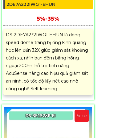
2DE7A232IWG1-EHUN
5%-35%
DS-2DE7A232IWG1-EHUN là dòng
speed dome trang bị ống kính quang
học lên đến 32X giúp giám sát khoảng
cách xa, nhìn ban đêm bằng hồng
ngoại 200m, hỗ trợ tính năng
AcuSense nâng cao hiệu quả giám sát
an ninh, có tốc độ lấy nét cao nhờ
công nghệ Self-learning