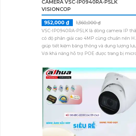
CAMERA VSC-IP0940RA-PSLK
VISIONCOP
952,000 ₫
1,360,000 ₫
VSC-IP0940RA-PSLK là dòng camera IP thâ
có độ phân giải cao 4MP cùng chuẩn nén H.
giúp tiết kiệm băng thông và dung lượng lưu
Với khả năng hỗ trợ POE được trang bị micr
âm và loa công suất 3W, sử dụng 9 đèn LED
sáng vàng giúp ghi hình ban đêm có màu sắ
nét không bị mờ hay nhiễu. Camera còn tíc
công nghệ AI thông minh giúp phát hiện ch
động chính xác.