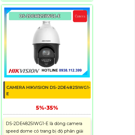
CAMERA HIKVISION DS-2DE4825IWG1-
E
5%-35%
DS-2DE4825IWG1-E là dòng camera
speed dome có trang bị độ phân giải