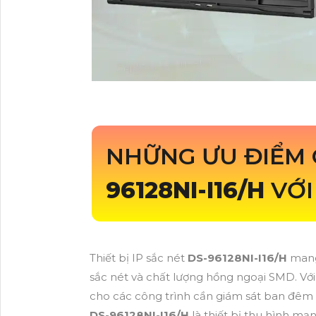
NHỮNG ƯU ĐIỂM 
96128NI-I16/H
VỚI
Thiết bị IP sắc nét
DS-96128NI-I16/H
mang
sắc nét và chất lượng hồng ngoại SMD. Với 
cho các công trình cần giám sát ban đêm
DS-96128NI-I16/H
là thiết bị thu hình m