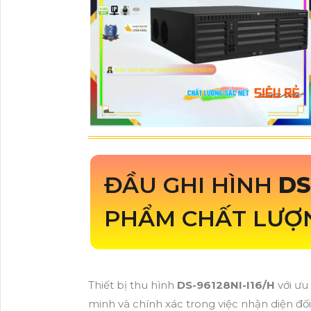
ĐẦU GHI HÌNH
DS
PHẨM CHẤT LƯỢN
Thiết bị thu hình
DS-96128NI-I16/H
với ư
minh và chính xác trong việc nhận diện 