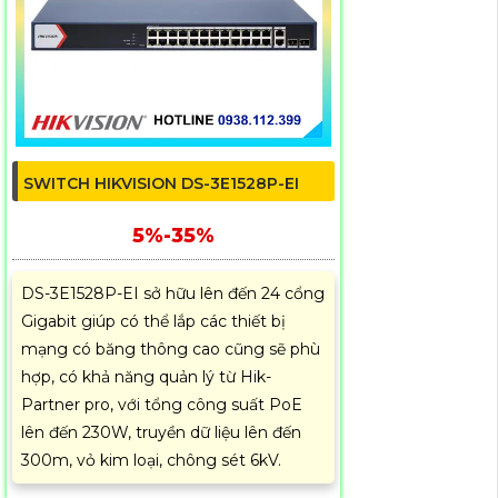
SWITCH HIKVISION DS-3E1528P-EI
5%-35%
DS-3E1528P-EI sở hữu lên đến 24 cổng
Gigabit giúp có thể lắp các thiết bị
mạng có băng thông cao cũng sẽ phù
hợp, có khả năng quản lý từ Hik-
Partner pro, với tổng công suất PoE
lên đến 230W, truyền dữ liệu lên đến
300m, vỏ kim loại, chông sét 6kV.