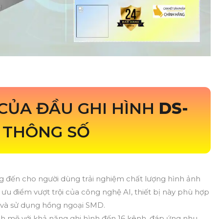
CỦA ĐẦU GHI HÌNH
DS-
 THÔNG SỐ
 đến cho người dùng trải nghiệm chất lượng hình ảnh
ưu điểm vượt trội của công nghệ AI, thiết bị này phù hợp
 và sử dụng hồng ngoại SMD.
ạnh mẽ với khả năng ghi hình đến 16 kênh, đáp ứng nhu