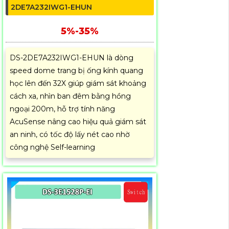
2DE7A232IWG1-EHUN
5%-35%
DS-2DE7A232IWG1-EHUN là dòng
speed dome trang bị ống kính quang
học lên đến 32X giúp giám sát khoảng
cách xa, nhìn ban đêm bằng hồng
ngoại 200m, hỗ trợ tính năng
AcuSense nâng cao hiệu quả giám sát
an ninh, có tốc độ lấy nét cao nhờ
công nghệ Self-learning