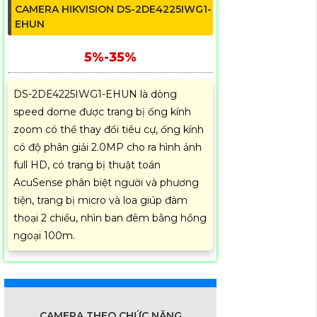
CAMERA HIKVISION DS-2DE4225IWG1-
EHUN
5%-35%
DS-2DE4225IWG1-EHUN là dòng
speed dome được trang bị ống kính
zoom có thể thay đổi tiêu cự, ống kính
có độ phân giải 2.0MP cho ra hình ảnh
full HD, có trang bị thuật toán
AcuSense phân biệt người và phương
tiện, trang bị micro và loa giúp đàm
thoại 2 chiều, nhìn ban đêm bằng hồng
ngoại 100m.
CAMERA THEO CHỨC NĂNG