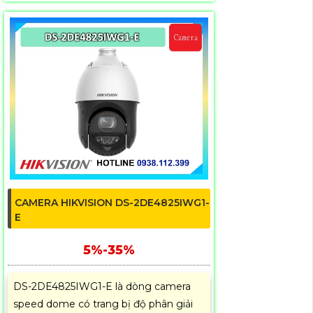
CAMERA HIKVISION DS-2DE4825IWG1-
E
5%-35%
DS-2DE4825IWG1-E là dòng camera
speed dome có trang bị độ phân giải