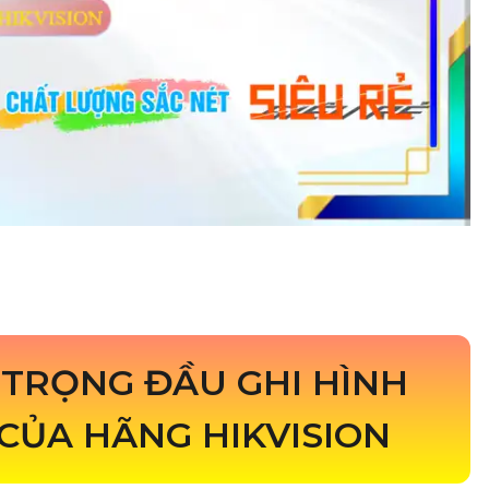
TRỌNG ĐẦU GHI HÌNH
CỦA HÃNG HIKVISION