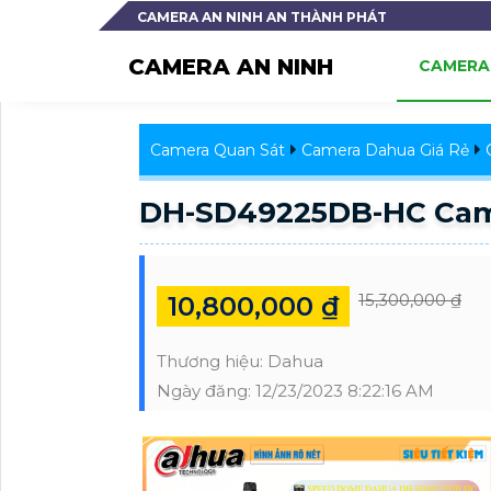
CAMERA AN NINH AN THÀNH PHÁT
CAMERA AN NINH
CAMERA 
Camera Quan Sát
Camera Dahua Giá Rẻ
DH-SD49225DB-HC Came
15,300,000 ₫
10,800,000 ₫
Thương hiệu:
Dahua
Ngày đăng:
12/23/2023 8:22:16 AM