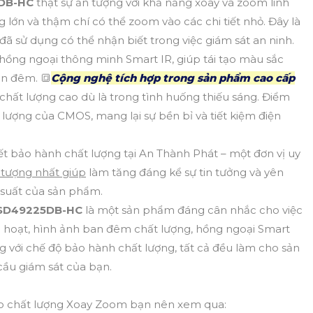
DB-HC
thật sự ấn tượng với khả năng xoay và zoom linh
 lớn và thậm chí có thể zoom vào các chi tiết nhỏ. Đây là
 sử dụng có thể nhận biết trong việc giám sát an ninh.
ồng ngoại thông minh Smart IR, giúp tái tạo màu sắc
an đêm. 🔳
Cộng nghệ tích hợp trong sản phẩm cao cấp
chất lượng cao dù là trong tình huống thiếu sáng. Điểm
g lượng của CMOS, mang lại sự bền bỉ và tiết kiệm điện
 bảo hành chất lượng tại An Thành Phát – một đơn vị uy
tượng nhất giúp
làm tăng đáng kể sự tin tưởng và yên
 suất của sản phẩm.
SD49225DB-HC
là một sản phẩm đáng cân nhắc cho việc
h hoạt, hình ảnh ban đêm chất lượng, hồng ngoại Smart
 với chế độ bảo hành chất lượng, tất cả đều làm cho sản
cầu giám sát của bạn.
 chất lượng Xoay Zoom bạn nên xem qua: