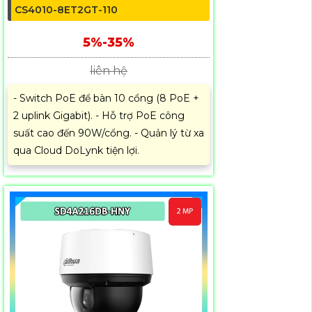
CS4010-8ET2GT-110
5%-35%
liên hệ
- Switch PoE để bàn 10 cổng (8 PoE +
2 uplink Gigabit). - Hỗ trợ PoE công
suất cao đến 90W/cổng. - Quản lý từ xa
qua Cloud DoLynk tiện lợi.