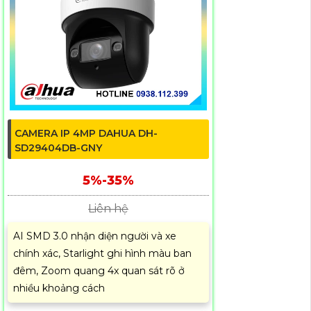
CAMERA IP 4MP DAHUA DH-
SD29404DB-GNY
5%-35%
Liên hệ
AI SMD 3.0 nhận diện người và xe
chính xác, Starlight ghi hình màu ban
đêm, Zoom quang 4x quan sát rõ ở
nhiều khoảng cách