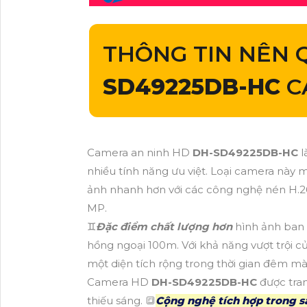
THÔNG TIN NÊN
SD49225DB-HC
C
Camera an ninh HD
DH-SD49225DB-HC
l
nhiều tính năng ưu việt. Loại camera này m
ảnh nhanh hơn với các công nghệ nén H.2
MP.
♊
Đặc điểm chất lượng hơn
hình ảnh ban
hồng ngoại 100m. Với khả năng vượt trội 
một diện tích rộng trong thời gian đêm mà
Camera HD
DH-SD49225DB-HC
được tra
thiếu sáng. 🔳
Cộng nghệ tích hợp trong 