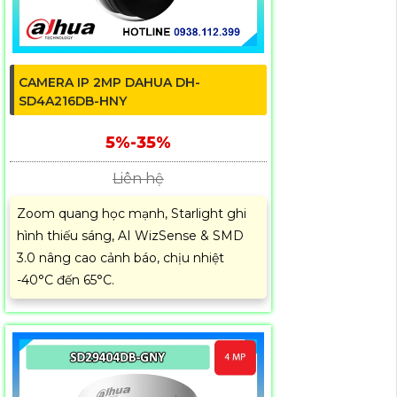
CAMERA IP 2MP DAHUA DH-
SD4A216DB-HNY
5%-35%
Liên hệ
Zoom quang học mạnh, Starlight ghi
hình thiếu sáng, AI WizSense & SMD
3.0 nâng cao cảnh báo, chịu nhiệt
-40°C đến 65°C.