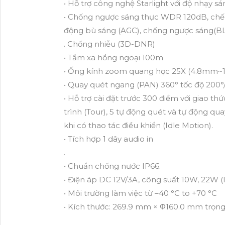
• Hỗ trợ công nghệ Starlight với độ nhạy s
• Chống ngược sáng thực WDR 120dB, chế 
động bù sáng (AGC), chống ngược sáng(B
. Chống nhiễu (3D-DNR)
• Tầm xa hồng ngoại 100m
• Ống kính zoom quang học 25X (4.8mm~1
• Quay quét ngang (PAN) 360° tốc độ 200°/s,
• Hỗ trợ cài đặt trước 300 điểm với giao t
trình (Tour), 5 tự động quét và tự động quay
khi có thao tác điều khiển (Idle Motion).
• Tích hợp 1 dây audio in
.
• Chuẩn chống nước IP66.
• Điện áp DC 12V/3A, công suất 10W, 22W 
• Môi trường làm việc từ –40 °C to +70 °C
• Kích thước: 269.9 mm × Φ160.0 mm trọng