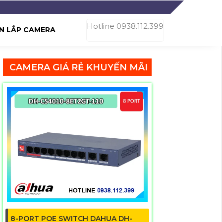
Hotline 0938.112.399
N LẮP CAMERA
CAMERA GIÁ RẺ KHUYẾN MÃI
8-PORT POE SWITCH DAHUA DH-