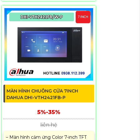
MÀN HÌNH CHUÔNG CỬA 7INCH
DAHUA DHI-VTH2421FB-P
5%-35%
liên hệ
– Màn hình cảm ứng Color 7-inch TFT