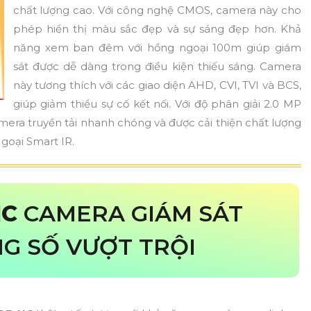
chất lượng cao. Với công nghệ CMOS, camera này cho
phép hiển thị màu sắc đẹp và sự sáng đẹp hơn. Khả
năng xem ban đêm với hồng ngoại 100m giúp giám
sát được dễ dàng trong điều kiện thiếu sáng. Camera
này tương thích với các giao diện AHD, CVI, TVI và BCS,
giúp giảm thiểu sự cố kết nối. Với độ phân giải 2.0 MP
era truyền tải nhanh chóng và được cải thiện chất lượng
oại Smart IR.
HC
CAMERA GIÁM SÁT
G SỐ VƯỢT TRỘI