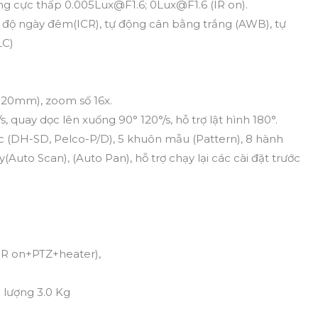
áng cực thấp 0.005Lux@F1.6; 0Lux@F1.6 (IR on).
độ ngày đêm(ICR), tự động cân bằng trắng (AWB), tự
LC)
20mm), zoom số 16x.
 quay dọc lên xuống 90° 120°/s, hỗ trợ lật hình 180°.
hức (DH-SD, Pelco-P/D), 5 khuôn mẫu (Pattern), 8 hành
(Auto Scan), (Auto Pan), hỗ trợ chạy lại các cài đặt trước
(IR on+PTZ+heater),
 lượng 3.0 Kg