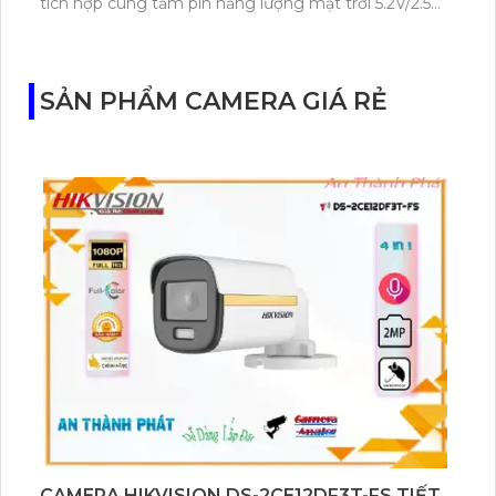
tích hợp cùng tấm pin năng lượng mặt trời 5.2V/2.5W.
Tapo C460 KIT cũng hỗ trợ quan sát ban đêm màu
với cảm biến Starlight, tầm nhìn lên đến 15 m.
SẢN PHẨM CAMERA GIÁ RẺ
CAMERA HIKVISION DS-2CE12DF3T-FS TIẾT