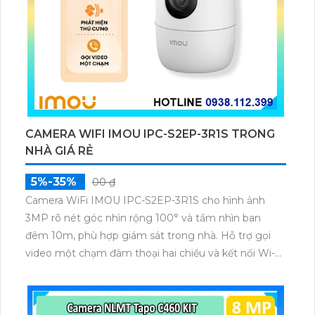
CAMERA WIFI IMOU IPC-S2EP-3R1S TRONG
NHÀ GIÁ RẺ
5%-35%
00 ₫
Camera WiFi IMOU IPC-S2EP-3R1S cho hình ảnh
3MP rõ nét góc nhìn rộng 100° và tầm nhìn ban
đêm 10m, phù hợp giám sát trong nhà. Hỗ trợ gọi
video một chạm đàm thoại hai chiều và kết nối Wi-Fi
ổn định giúp quan sát từ xa. Lưu trữ linh hoạt qua thẻ
microSD tối đa 256GB hoặc lưu đám mây dễ lắp đặt
cho gia đình và văn phòng nhỏ.