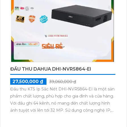
tải trên công nghệ AHD, CVI, TVI và BCS. Camera
cũng hỗ trợ âm thanh trên cáp đồng trục. Với chức
năng thu âm, nó là lựa chọn tốt cho việc giám sát.
ĐẦU THU DAHUA DHI-NVR5864-EI
27,500,000 ₫
39,060,000 ₫
Đầu thu KTS Ip Sắc Nét DHI-NVR5864-EI là một sản
phẩm chất lượng, phù hợp cho gia đình và cửa hàng.
Với đầu ghi 64 kênh, nó mang đến chất lượng hình
ảnh tuyệt vời lên tới 32 MP. Sử dụng công nghệ IP,
việc thi công dễ dàng hơn bao giờ hết. Sản phẩm
còn tích hợp công nghệ AI, giúp người dùng theo dõi