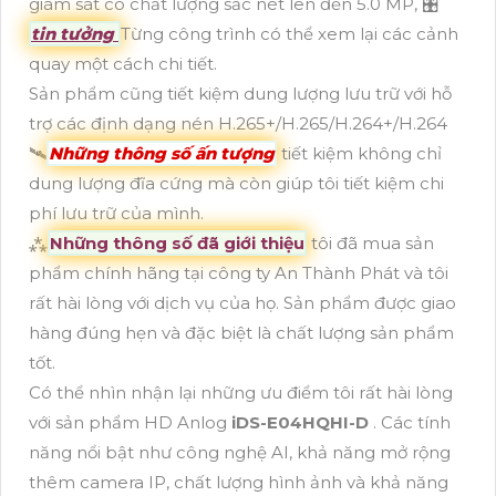
giám sát có chất lượng sắc nét lên đến 5.0 MP, 🎛
tin tưởng
Từng công trình có thể xem lại các cảnh
quay một cách chi tiết.
Sản phẩm cũng tiết kiệm dung lượng lưu trữ với hỗ
trợ các định dạng nén H.265+/H.265/H.264+/H.264
🛰
Những thông số ấn tượng
tiết kiệm không chỉ
dung lượng đĩa cứng mà còn giúp tôi tiết kiệm chi
phí lưu trữ của mình.
⁂
Những thông số đã giới thiệu
tôi đã mua sản
phẩm chính hãng tại công ty An Thành Phát và tôi
rất hài lòng với dịch vụ của họ. Sản phẩm được giao
hàng đúng hẹn và đặc biệt là chất lượng sản phẩm
tốt.
Có thể nhìn nhận lại những ưu điểm tôi rất hài lòng
với sản phẩm HD Anlog
iDS-E04HQHI-D
. Các tính
năng nổi bật như công nghệ AI, khả năng mở rộng
thêm camera IP, chất lượng hình ảnh và khả năng