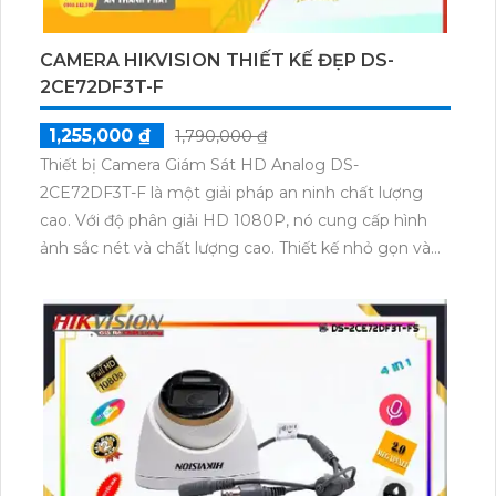
CAMERA HIKVISION THIẾT KẾ ĐẸP DS-
2CE72DF3T-F
1,255,000 ₫
1,790,000 ₫
Thiết bị Camera Giám Sát HD Analog DS-
2CE72DF3T-F là một giải pháp an ninh chất lượng
cao. Với độ phân giải HD 1080P, nó cung cấp hình
ảnh sắc nét và chất lượng cao. Thiết kế nhỏ gọn và
dễ dàng lắp đặt, camera giám sát này có thể được sử
dụng trong nhiều môi trường khác nhau. Nó có khả
năng chống nước và chống va đập, giúp bảo vệ
chống lại các yếu tố môi trường khắc nghiệt. Với khả
năng quan sát ban đêm thông qua tính năng hồng
ngoại, DS-2CE72DF3T-F là sự lựa chọn lý tưởng để
giám sát an ninh trong các khu vực quan trọng và
nguy hiểm.