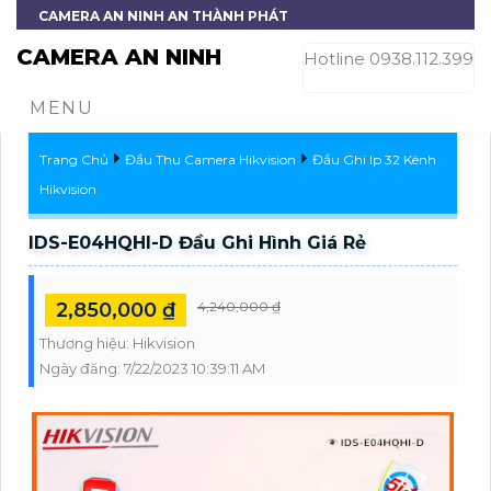
CAMERA AN NINH AN THÀNH PHÁT
CAMERA AN NINH
Hotline 0938.112.399
MENU
Trang Chủ
Đầu Thu Camera Hikvision
Đầu Ghi Ip 32 Kênh
Hikvision
IDS-E04HQHI-D Đầu Ghi Hình Giá Rẻ
2,850,000 ₫
4,240,000 ₫
Thương hiệu:
Hikvision
Ngày đăng:
7/22/2023 10:39:11 AM