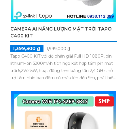
CAMERA AI NĂNG LƯỢNG MẶT TRỜI TAPO
C400 KIT
1,399,300 ₫
1,999,000 ₫
Tapo C400 KIT với độ phân giải Full HD 1080P, pin
lithium-ion 5200mAh tích hợp kết hợp tấm pin mặt
trời 5,2V/2,5W, hoạt động trên băng tần 2,4 GHz, hỗ
trợ tầm nhìn ban đêm có màu lên đến 9m, phát hiện
chuyển động và con người bằng AI, đồng thời lưu trữ
dữ liệu qua thẻ microSD lên đến 512GB.