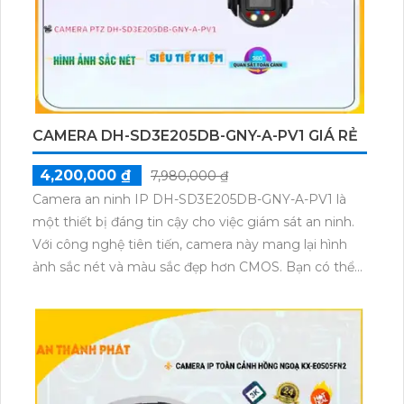
CAMERA DH-SD3E205DB-GNY-A-PV1 GIÁ RẺ
4,200,000 ₫
7,980,000 ₫
Camera an ninh IP DH-SD3E205DB-GNY-A-PV1 là
một thiết bị đáng tin cậy cho việc giám sát an ninh.
Với công nghệ tiên tiến, camera này mang lại hình
ảnh sắc nét và màu sắc đẹp hơn CMOS. Bạn có thể
dễ dàng quan sát ban đêm với chất lượng hình ảnh
sáng đẹp và độ phân giải cao, nhờ tính năng hồng
ngoại 50m. Thiết bị này cũng cho phép bạn giám sát
qua điện thoại di động một cách nhanh chóng. Với
H.265 + / H.265 / H.264 + / H.264, công nghệ nhìn
đêm Starlight cũng được tích hợp để mang lại chất