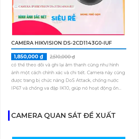
CAMERA HIKVISION DS-2CD1143G0-IUF
1,850,000 ₫
2,510,000 ₫
có thể theo dõi và ghi lại âm thanh cũng như hình
ảnh một cách chính xác và chi tiết. Camera này cũng
được trang bị chức năng DoS Attack, chống nước
IP67 và chống va đập IK10, giúp nó hoạt động ổn
định trong mọi điều kiện thời tiết và môi trường. Đặc
biệt, camera DS-2CD1143G0-IUF cũng hỗ trợ nhiều
tính năng thông minh như phát hiện chuyển động,
CAMERA QUAN SÁT ĐỀ XUẤT
đếm người, cảnh báo xâm nhập và nhiều hơn nữa.
Đây là một sản phẩm camera giám sát cấp nguồn
qua dây mạng chất lượng, đáng tin cậy, phù hợp cho