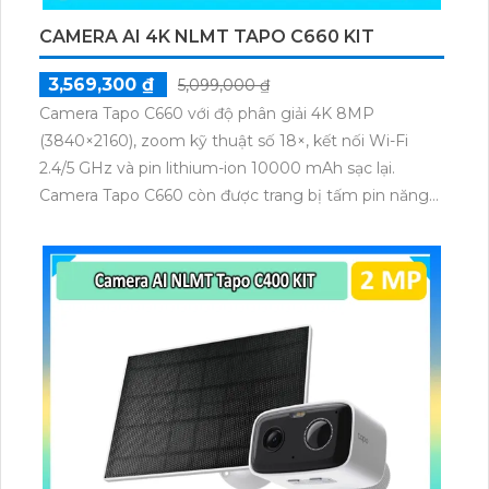
CAMERA AI 4K NLMT TAPO C660 KIT
3,569,300 ₫
5,099,000 ₫
Camera Tapo C660 với độ phân giải 4K 8MP
(3840×2160), zoom kỹ thuật số 18×, kết nối Wi-Fi
2.4/5 GHz và pin lithium-ion 10000 mAh sạc lại.
Camera Tapo C660 còn được trang bị tấm pin năng
lượng mặt trời 5.2V 2.5W, tích hợp AI phát hiện người,
thú cưng, phương tiện, lưu trữ thẻ microSD tối đa 512
GB.