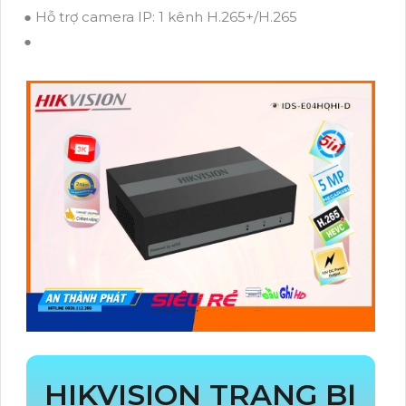
● Hỗ trợ camera IP: 1 kênh H.265+/H.265
●
HIKVISION TRANG BỊ