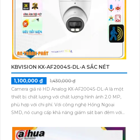
nhanh chóng chỉ với một dây cáp duy nhất. Công
nghệ thu âm chất lượng giúp bạn không chỉ có hình
ảnh sắc nét mà còn âm thanh rõ ràng.Với công nghệ
giám sát ban đêm thông qua hồng ngoại 10m,
camera KX-E0505FN2 giúp bạn thu được hình ảnh rõ
ràng cả trong ban ngày lẫn ban đêm. Công nghệ
hồng ngoại SMD cho phép camera bắt được mọi chi
tiết ngay cả trong ánh sáng yếu. Bạn có thể yên tâm
giám sát nhà ở, văn phòng hay cửa hàng mà không
KBVISION KX-AF2004S-DL-A SẮC NÉT
bị giới hạn thời gian.
1,100,000 ₫
1,430,000 ₫
Camera giá rẻ HD Analog KX-AF2004S-DL-A là một
thiết bị chất lượng với chất lượng hình ảnh 2.0 MP,
phù hợp với chi phí. Với công nghệ Hồng Ngoại
SMD, nó cung cấp khả năng giám sát ban đêm với
tầm quan sát Hồng Ngoại lên đến 40m. Được thiết
kế cho cửa hàng, gia đình và căn hộ, nó là một loại
camera Dome Kim loại. Hình ảnh có thể được truyền