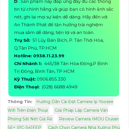
D
. Sản phẩm này đáp ứng đầy đủ các thông
tin từ chính hãng và giúp bạn có hình ảnh sắc
nét, ghi lại mọi sự kiện dễ dàng. Hãy đến với
An Thành Phát để tận hưởng trải nghiệm
mua sắm dễ dàng, tiện lợi và an toàn.
Trụ Sở:
51 Lũy Bán Bích, P. Tân Thới Hòa,
Q.Tân Phú, TP.HCM
Hotline: 0938.11.23.99
Chi Nhánh 1:
445/38 Tân Hòa Đông,P Bình
Trị Đông, Bình Tân, TP HCM
Kỹ Thuật:
0906.855.330
Điện Thoại:
(028) 6688.4949
Thông Tin:
Hướng Dẫn Cài Đặt Camera Ip Yoosee
Wifi Trên Điện Thoại
Giải Pháp Lắp Camera Văn
Phòng Sắt Nét Giá Rẻ
Review Camera IMOU Cruiser
SE+ IPC-S41FEP
Cách Chọn Camera Nhà Xưởng Phù