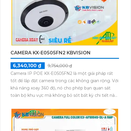
lượng hình ảnh tốt nhất.
CAMERA KX-E0505FN2 KBVISION
6,340,100 ₫
9,754,000 ₫
Camera IP POE KX-E0505FN2 là một giải pháp rất
tốt để lắp đặt camera trong các không gian rộng. Với
khả năng xoay 360 độ, nó cho phép bạn quan sát
toàn bộ khu vực mà không bỏ sót bất kỳ chi tiết nào.
Máy ảnh 5.0 MP cho màu sắc trung thực và hình ảnh
sắc nét.Với công nghệ hình ảnh IP POE, việc kết nối
camera trở nên dễ dàng hơn bao giờ hết. Bạn có thể
thực hiện việc lắp đặt và cấu hình camera một cách