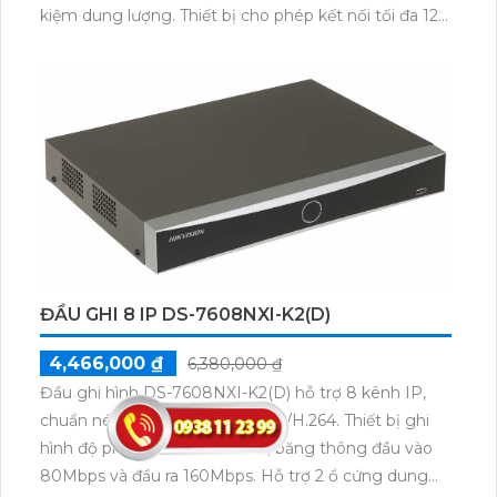
kiệm dung lượng. Thiết bị cho phép kết nối tối đa 12
camera IP 6MP, đi kèm các tính năng AI thông minh
như nhận dạng khuôn mặt, phát hiện người và
phương tiện, SMD Plus, AcuPick.
ĐẦU GHI 8 IP DS-7608NXI-K2(D)
4,466,000 ₫
6,380,000 ₫
Đầu ghi hình DS-7608NXI-K2(D) hỗ trợ 8 kênh IP,
chuẩn nén H.265+/H.265/H.264+/H.264. Thiết bị ghi
hình độ phân giải tối đa 12MP, băng thông đầu vào
80Mbps và đầu ra 160Mbps. Hỗ trợ 2 ổ cứng dung