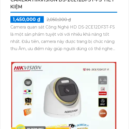
KIỆM
1,450,000 ₫
2,050,000 ₫
Camera quan sát Công Nghệ HD DS-2CE12DF3T-FS
là một sản phẩm tuyệt vời với nhiều khả năng tốt
nhất. Đầu tiên, camera này được trang bị chức năng
thu Âm, ưu điểm này giúp người dùng có thể nghe
và ghi âm trong quá trình quan sát. Thêm vào đó,
camera cũng có khả năng màu Ban Đêm, sử dụng
công nghệ đầu ghi hình ảnh thiếu sáng với màu sắc
rõ ràng, chất lượng tốt ngay cả khi ánh sáng không
đủ. Với công nghệ Progressive Scan CMOS, camera
có màu sắc sặc sỡ, rõ nét. Đặc biệt, công nghệ thiếu
sáng Full Color cho phép camera quan sát trong
khoảng cách lên đến 40m ban đêm, làm cho sản
phẩm này phù hợp cho công trình ban đêm.