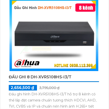
các dự án dân dụng và gia đình.
ĐẦU GHI 8 DH-XVR5108HS-I3/T
2,656,500 ₫
3,795,000 ₫
Đầu ghi hình DH-XVR5108HS-I3/T hỗ trợ 8 kênh có
thể lắp đặt camera chuẩn tương thích HDCVI, AHD,
TVI, CVBS và IP và chuẩn nén hình ảnh H.265+ tiết