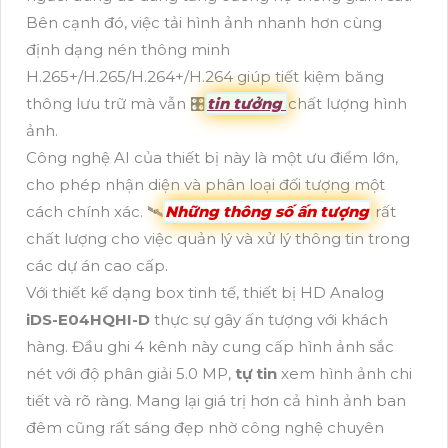
Bên cạnh đó, việc tải hình ảnh nhanh hơn cùng
định dạng nén thông minh
H.265+/H.265/H.264+/H.264 giúp tiết kiệm băng
thông lưu trữ mà vẫn 🎛
tin tưởng
chất lượng hình
ảnh.
Công nghệ AI của thiết bị này là một ưu điểm lớn,
cho phép nhận diện và phân loại đối tượng một
cách chính xác. 🛰
Những thông số ấn tượng
rất
chất lượng cho việc quản lý và xử lý thông tin trong
các dự án cao cấp.
Với thiết kế dạng box tinh tế, thiết bị HD Analog
iDS-E04HQHI-D
thực sự gây ấn tượng với khách
hàng. Đầu ghi 4 kênh này cung cấp hình ảnh sắc
nét với độ phân giải 5.0 MP,
tự tin
xem hình ảnh chi
tiết và rõ ràng. Mang lại giá trị hơn cả hình ảnh ban
đêm cũng rất sáng đẹp nhờ công nghệ chuyên