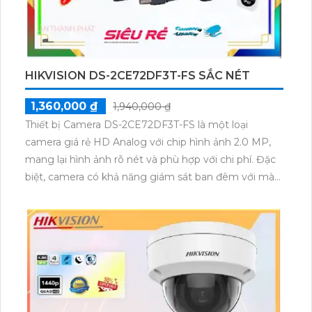
HIKVISION DS-2CE72DF3T-FS SẮC NÉT
1,360,000 ₫
1,940,000 ₫
Thiết bị Camera DS-2CE72DF3T-FS là một loại
camera giá rẻ HD Analog với chip hình ảnh 2.0 MP,
mang lại hình ảnh rõ nét và phù hợp với chi phí. Đặc
biệt, camera có khả năng giám sát ban đêm với màu
sắc rõ ràng, với khả năng quan sát màu sắc trong
khoảng cách lên đến 40m. Đây là sự lựa chọn lý
tưởng cho cửa hàng, gia đình, căn hộ. Với thiết kế
độc đáo là dạng Dome Kim Loại, camera này có
công nghệ AHD, CVI, TVI và BCS, cho phép truyền
hình ảnh và âm thanh trên cáp đồng trục. Điểm nổi
bật khác là khả năng thu âm chất lượng cao.