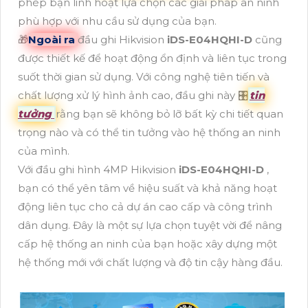
phép bạn linh hoạt lựa chọn các giải pháp an ninh
phù hợp với nhu cầu sử dụng của bạn.
🎁
Ngoài ra
đầu ghi Hikvision
iDS-E04HQHI-D
cũng
được thiết kế để hoạt động ổn định và liên tục trong
suốt thời gian sử dụng. Với công nghệ tiên tiến và
chất lượng xử lý hình ảnh cao, đầu ghi này 🎛
tin
tưởng
rằng bạn sẽ không bỏ lỡ bất kỳ chi tiết quan
trọng nào và có thể tin tưởng vào hệ thống an ninh
của mình.
Với đầu ghi hình 4MP Hikvision
iDS-E04HQHI-D
,
bạn có thể yên tâm về hiệu suất và khả năng hoạt
động liên tục cho cả dự án cao cấp và công trình
dân dụng. Đây là một sự lựa chọn tuyệt vời để nâng
cấp hệ thống an ninh của bạn hoặc xây dựng một
hệ thống mới với chất lượng và độ tin cậy hàng đầu.