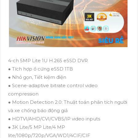
4-ch 5MP Lite 1U H.265 eSSD DVR
● Tích hợp ổ cứng eSSD 1TB
● Nhỏ gọn, Tiết kiệm điện
● Scene-adaptive bitrate control video
compression
● Motion Detection 2.0: Thuật toán phân tích người
và xe chống báo động giả
● HDTVI/AHD/CVI/CVBS/IP video inputs
● 3K Lite/5 MP Lite/4 MP
lite/1080p/720p/VGA/WD1/4CIF/CIF