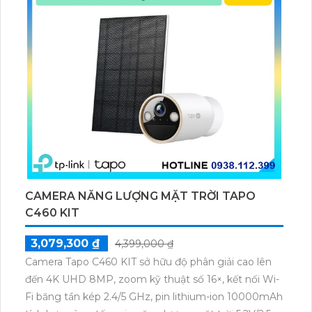
CAMERA NĂNG LƯỢNG MẶT TRỜI TAPO
C460 KIT
3,079,300 ₫
4,399,000 ₫
Camera Tapo C460 KIT sở hữu độ phân giải cao lên
đến 4K UHD 8MP, zoom kỹ thuật số 16×, kết nối Wi-
Fi băng tần kép 2.4/5 GHz, pin lithium-ion 10000mAh