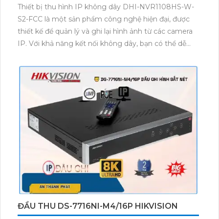
Thiết bị thu hình IP không dây DHI-NVR1108HS-W-
S2-FCC là một sản phẩm công nghệ hiện đại, được
thiết kế để quản lý và ghi lại hình ảnh từ các camera
IP. Với khả năng kết nối không dây, bạn có thể dễ
dàng lắp đặt và cấu hình hệ thống mà không cần sử
dụng dây cáp phức tạp. Thiết bị này hỗ trợ nhiều
kênh ghi hình và tích hợp công nghệ nén video
H.264+/H.264, đảm bảo không gian lưu trữ tối ưu và
chất lượng hình ảnh sắc nét. Đồng thời, DHI-
NVR1108HS-W-S2-FCC cũng có khả năng xem từ xa
thông qua ứng dụng di động cho phép người dùng
kiểm soát và giám sát tình trạng an ninh mọi lúc mọi
nơi.
ĐẦU THU DS-7716NI-M4/16P HIKVISION