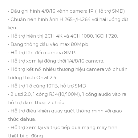
• Đầu ghi hình 4/8/16 kênh camera IP (Hỗ trợ SMD)
• Chuẩn nén hình ảnh H.265+/H.264 với hai luồng dữ
liệu.
• Hỗ trợ hiển thị 2CH 4K và 4CH 1080, 16CH 720.
• Băng thông đầu vào max 80Mpb.
• Hỗ trợ lên đến camera 8MP.
• Hỗ trợ xem lại đồng thời 1/4/8/16 camera.
• Hỗ trợ kết nối nhiều thương hiệu camera với chuẩn
tương thích Onvif 2.4
• Hỗ trợ 1 ổ cứng 10TB, hỗ trợ SMD
• 2 usd 2.0, 1 cổng RJ4(10/100M), 1 cổng audio vào ra
hỗ trợ đàm thoại 2 chiều.
• Hỗ trợ điều khiển quay quét thông minh với giao
thức dahua.
• Hỗ trợ xem lại và trực tiếp qua mạng máy tính
thiết bị di động