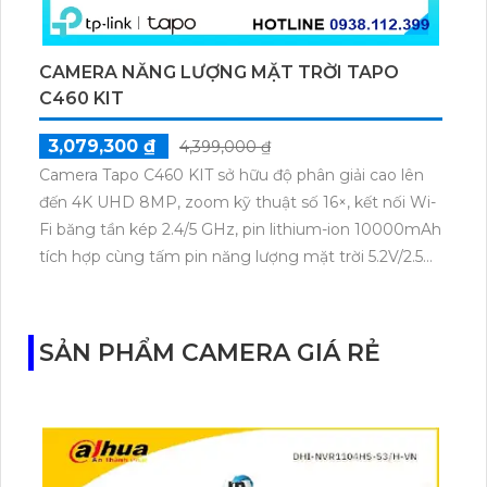
CAMERA NĂNG LƯỢNG MẶT TRỜI TAPO
C460 KIT
3,079,300 ₫
4,399,000 ₫
Camera Tapo C460 KIT sở hữu độ phân giải cao lên
đến 4K UHD 8MP, zoom kỹ thuật số 16×, kết nối Wi-
Fi băng tần kép 2.4/5 GHz, pin lithium-ion 10000mAh
tích hợp cùng tấm pin năng lượng mặt trời 5.2V/2.5W.
Tapo C460 KIT cũng hỗ trợ quan sát ban đêm màu
với cảm biến Starlight, tầm nhìn lên đến 15 m.
SẢN PHẨM CAMERA GIÁ RẺ