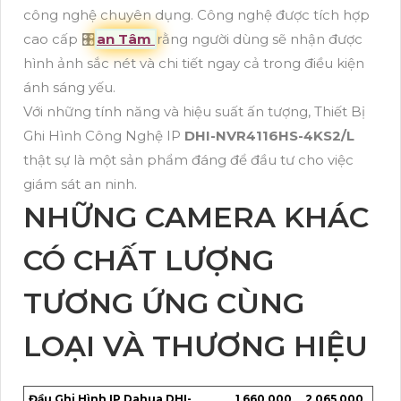
công nghệ chuyên dụng. Công nghệ được tích hợp
cao cấp 🎛
an Tâm
rằng người dùng sẽ nhận được
hình ảnh sắc nét và chi tiết ngay cả trong điều kiện
ánh sáng yếu.
Với những tính năng và hiệu suất ấn tượng, Thiết Bị
Ghi Hình Công Nghệ IP
DHI-NVR4116HS-4KS2/L
thật sự là một sản phẩm đáng để đầu tư cho việc
giám sát an ninh.
NHỮNG CAMERA KHÁC
CÓ CHẤT LƯỢNG
TƯƠNG ỨNG CÙNG
LOẠI VÀ THƯƠNG HIỆU
Đầu Ghi Hình IP Dahua DHI-
1,660,000
2,065,000