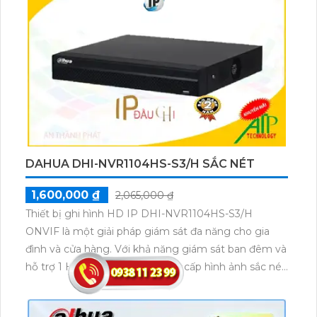
DAHUA DHI-NVR1104HS-S3/H SẮC NÉT
1,600,000 ₫
2,065,000 ₫
Thiết bị ghi hình HD IP DHI-NVR1104HS-S3/H
ONVIF là một giải pháp giám sát đa năng cho gia
đình và cửa hàng. Với khả năng giám sát ban đêm và
hỗ trợ 1 HDD, đầu ghi này cung cấp hình ảnh sắc nét
với công nghệ IP, cho phép xử lý hình sáng đẹp.
Ngoài ra, nó còn tích hợp khả năng thu hình chất