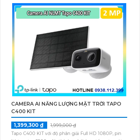
thú cưng, phương tiện, lưu trữ thẻ microSD tối đa 512
GB.
CAMERA AI NĂNG LƯỢNG MẶT TRỜI TAPO
C400 KIT
1,399,300 ₫
1,999,000 ₫
Tapo C400 KIT với độ phân giải Full HD 1080P, pin