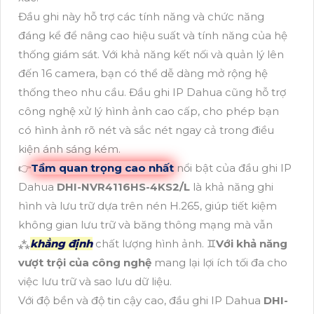
Đầu ghi này hỗ trợ các tính năng và chức năng
đáng kể để nâng cao hiệu suất và tính năng của hệ
thống giám sát. Với khả năng kết nối và quản lý lên
đến 16 camera, bạn có thể dễ dàng mở rộng hệ
thống theo nhu cầu. Đầu ghi IP Dahua cũng hỗ trợ
công nghệ xử lý hình ảnh cao cấp, cho phép bạn
có hình ảnh rõ nét và sắc nét ngay cả trong điều
kiện ánh sáng kém.
👉
Tầm quan trọng cao nhất
nổi bật của đầu ghi IP
Dahua
DHI-NVR4116HS-4KS2/L
là khả năng ghi
hình và lưu trữ dựa trên nén H.265, giúp tiết kiệm
không gian lưu trữ và băng thông mạng mà vẫn
⁂
khẳng định
chất lượng hình ảnh. ♊
Với khả năng
vượt trội của công nghệ
mang lại lợi ích tối đa cho
việc lưu trữ và sao lưu dữ liệu.
Với độ bền và độ tin cậy cao, đầu ghi IP Dahua
DHI-