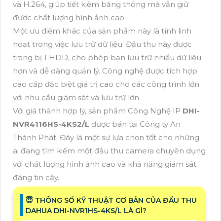
và H.264, giúp tiết kiệm băng thông mà vẫn giữ
được chất lượng hình ảnh cao.
Một ưu điểm khác của sản phẩm này là tính linh
hoạt trong việc lưu trữ dữ liệu. Đầu thu này được
trang bị 1 HDD, cho phép bạn lưu trữ nhiều dữ liệu
hơn và dễ dàng quản lý. Công nghệ được tích hợp
cao cấp đặc biệt giá trị cao cho các công trình lớn
với nhu cầu giám sát và lưu trữ lớn.
Với giá thành hợp lý, sản phẩm Công Nghệ IP
DHI-
NVR4116HS-4KS2/L
được bán tại Công ty An
Thành Phát. Đây là một sự lựa chọn tốt cho những
ai đang tìm kiếm một đầu thu camera chuyên dụng
với chất lượng hình ảnh cao và khả năng giám sát
đáng tin cậy.
😇 THÔNG SỐ KỸ THUẬT CƠ BẢN CỦA ĐẦU THU
DAHUA DHI-NVR1HS-4KS/L LÀ GÌ?