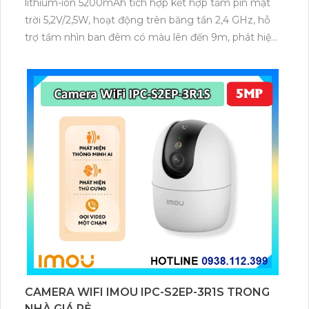
lithium-ion 5200mAh tích hợp kết hợp tấm pin mặt
trời 5,2V/2,5W, hoạt động trên băng tần 2,4 GHz, hỗ
trợ tầm nhìn ban đêm có màu lên đến 9m, phát hiện
chuyển động và con người bằng AI, đồng thời lưu trữ
dữ liệu qua thẻ microSD lên đến 512GB.
CAMERA WIFI IMOU IPC-S2EP-3R1S TRONG
NHÀ GIÁ RẺ