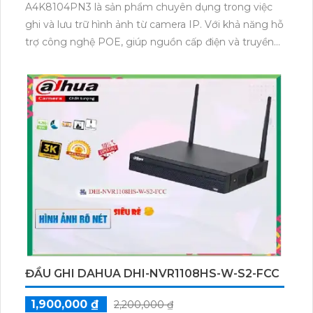
A4K8104PN3 là sản phẩm chuyên dụng trong việc
ghi và lưu trữ hình ảnh từ camera IP. Với khả năng hỗ
trợ công nghệ POE, giúp nguồn cấp điện và truyền
dữ liệu qua 1 dây mạng, giúp tiết kiệm thời gian và
chi phí lắp đặt. Ngoài ra, đầu ghi này còn tích hợp
nhiều tính năng thông minh như xem lại video theo
thời gian, tự động ghi đè khi đầy bộ nhớ, cung cấp ổ
cứng lưu trữ tới 4TB và hỗ trợ độ phân giải lên đến
4K, mang đến cho người dùng trải nghiệm quan sát
an toàn và chất lượng.
ĐẦU GHI DAHUA DHI-NVR1108HS-W-S2-FCC
1,900,000 ₫
2,200,000 ₫