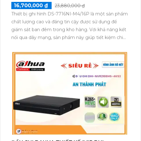
16,700,000 ₫
23,880,000 ₫
Thiết bị ghi hình DS-7716NI-M4/16P là một sản phẩm
chất lượng cao và đáng tin cậy được sử dụng để
giám sát ban đêm trong kho hàng. Với khả năng kết
nối qua dây mạng, sản phẩm này giúp tiết kiệm chi
phí cho hệ thống lớn. Thiết bị được thiết kế với 16
kênh ghi hình và hổ trợ 4 ổ cứng, cho phép thu hình
chất lượng cao. Ngoài ra, thiết bị cũng có khả năng
cấp nguồn qua RJ45 và hỗ trợ eSATA cho việc mở
rộng lưu trữ.