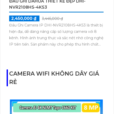
ĐẦU GHI DAHUA THIẾT KẾ ĐẸP DHI-
NVR2108HS-4KS3
2,450,000 ₫
3,445,000 ₫
Đầu Ghi Camera IP DHI-NVR2108HS-4KS3 là thiết bị
hiện đại, dễ dàng nâng cấp số lượng camera với 8
kênh. Hình ảnh trung thực và sắc nét nhờ công nghệ
IP tiên tiến. Sản phẩm này cho phép thu hình chất
lượng và xem ban đêm một cách rõ ràng. Đầu ghi
này còn tích hợp công nghệ ONVIF và 1 ổ cứng tiên
tiến giúp xử lý hình ảnh thiếu sáng một cách hiệu
quả.
CAMERA WIFI KHÔNG DÂY GIÁ
RẺ