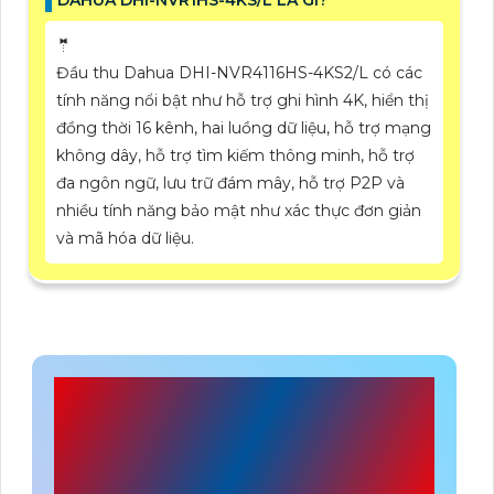
🤵
Đầu thu Dahua DHI-NVR4116HS-4KS2/L có các
tính năng nổi bật như hỗ trợ ghi hình 4K, hiển thị
đồng thời 16 kênh, hai luồng dữ liệu, hỗ trợ mạng
không dây, hỗ trợ tìm kiếm thông minh, hỗ trợ
đa ngôn ngữ, lưu trữ đám mây, hỗ trợ P2P và
nhiều tính năng bảo mật như xác thực đơn giản
và mã hóa dữ liệu.
CÔNG TY TNHH TM-
DV AN THÀNH