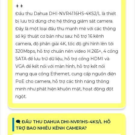
️👩‍👩
Đầu thu Dahua DHI-NVR4116HS-4KS2/L là thiết
bị lưu trữ dùng cho hệ thống giám sát camera.
Đây là một loại đầu thu mạnh mẽ với các thông
số kỹ thuật cơ bản như sau: hỗ trợ 16 kênh
camera, độ phân giải 4K, tốc độ ghi hình lên tới
320Mbps, hỗ trợ chuẩn nén video H.265+, 4 cổng
SATA để lưu trữ dữ liệu, hỗ trợ cổng HDMI và
VGA để kết nối với màn hình, hỗ trợ kết nối
mạng qua cổng Ethernet, cung cấp nguồn điện
PoE cho camera, hỗ trợ các tính năng thông
minh như phát hiện khuôn mặt, hoạt động đột
ngột.
🗨️ ĐẦU THU DAHUA DHI-NVR1HS-4KS/L HỖ
TRỢ BAO NHIÊU KÊNH CAMERA?