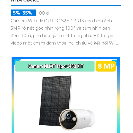
5%-35%
00 ₫
Camera WiFi IMOU IPC-S2EP-3R1S cho hình ảnh
3MP rõ nét góc nhìn rộng 100° và tầm nhìn ban
đêm 10m, phù hợp giám sát trong nhà. Hỗ trợ gọi
video một chạm đàm thoại hai chiều và kết nối Wi-Fi
ổn định giúp quan sát từ xa. Lưu trữ linh hoạt qua thẻ
microSD tối đa 256GB hoặc lưu đám mây dễ lắp đặt
cho gia đình và văn phòng nhỏ.