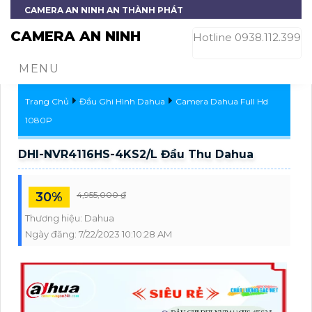
CAMERA AN NINH AN THÀNH PHÁT
CAMERA AN NINH
Hotline 0938.112.399
MENU
Trang Chủ
Đầu Ghi Hình Dahua
Camera Dahua Full Hd
1080P
DHI-NVR4116HS-4KS2/L Đầu Thu Dahua
30%
4,955,000 ₫
Thương hiệu:
Dahua
Ngày đăng:
7/22/2023 10:10:28 AM