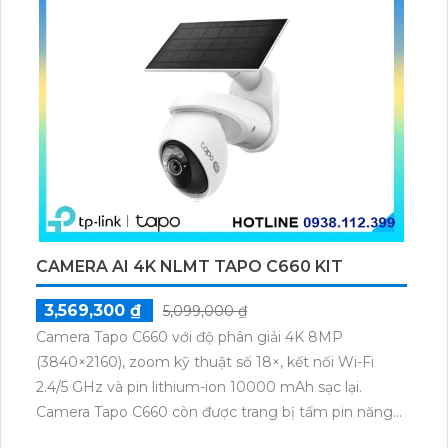
CAMERA AI 4K NLMT TAPO C660 KIT
3,569,300 ₫
5,099,000 ₫
Camera Tapo C660 với độ phân giải 4K 8MP
(3840×2160), zoom kỹ thuật số 18×, kết nối Wi-Fi
2.4/5 GHz và pin lithium-ion 10000 mAh sạc lại.
Camera Tapo C660 còn được trang bị tấm pin năng
lượng mặt trời 5.2V 2.5W, tích hợp AI phát hiện người,