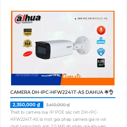
nghệ cao cấp, cho chất lượng hình ảnh sắc nét và chi
tiết, đảm bảo nhìn rõ ngay cả trong điều kiện ánh
sáng yếu. Điểm mạnh của thiết bị này là khả năng
cấp nguồn và truyền dữ liệu qua dây mạng, giúp tiết
kiệm thời gian và tiền bạc trong việc lắp đặt. Với tính
năng chống nước và chịu được điều kiện thời tiết
khắc nghiệt, Camera DH-IPC-HFW2441T-AS phù hợp
sử dụng trong mọi môi trường.
CAMERA DH-IPC-HFW2241T-AS DAHUA 🌟👌
2,350,000 ₫
3,410,000 ₫
Thiết bị camera loại IP POE sắc nét DH-IPC-
HFW2241T-AS là một giải pháp camera giá rẻ với
chất lượng hình ảnh 2.0 MP độ phân giải khuyên