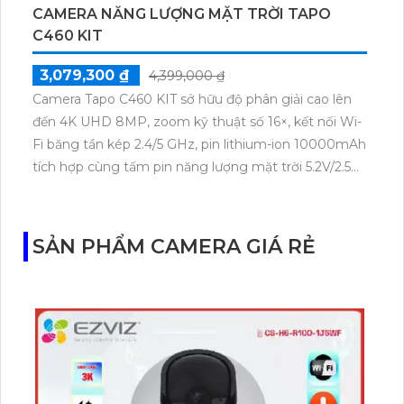
CAMERA NĂNG LƯỢNG MẶT TRỜI TAPO
C460 KIT
3,079,300 ₫
4,399,000 ₫
Camera Tapo C460 KIT sở hữu độ phân giải cao lên
đến 4K UHD 8MP, zoom kỹ thuật số 16×, kết nối Wi-
Fi băng tần kép 2.4/5 GHz, pin lithium-ion 10000mAh
tích hợp cùng tấm pin năng lượng mặt trời 5.2V/2.5W.
Tapo C460 KIT cũng hỗ trợ quan sát ban đêm màu
với cảm biến Starlight, tầm nhìn lên đến 15 m.
SẢN PHẨM CAMERA GIÁ RẺ