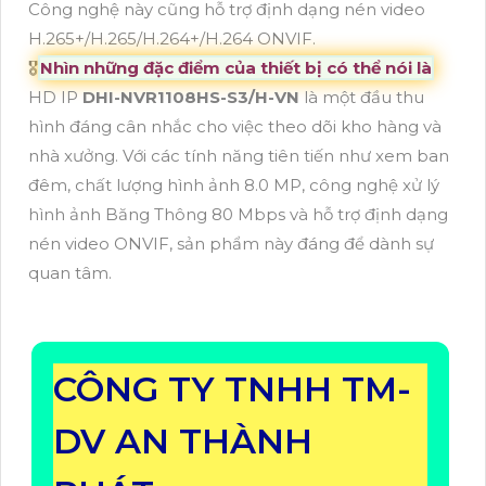
Công nghệ này cũng hỗ trợ định dạng nén video
H.265+/H.265/H.264+/H.264 ONVIF.
🎖️
Nhìn những đặc điểm của thiết bị có thể nói là
HD IP
DHI-NVR1108HS-S3/H-VN
là một đầu thu
hình đáng cân nhắc cho việc theo dõi kho hàng và
nhà xưởng. Với các tính năng tiên tiến như xem ban
đêm, chất lượng hình ảnh 8.0 MP, công nghệ xử lý
hình ảnh Băng Thông 80 Mbps và hỗ trợ định dạng
nén video ONVIF, sản phẩm này đáng để dành sự
quan tâm.
CÔNG TY TNHH TM-
DV AN THÀNH