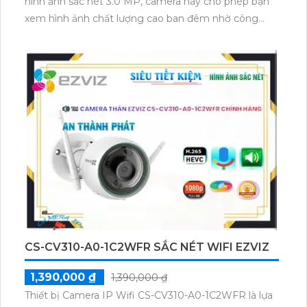
hình ảnh sắc nét 3.0 MP, camera này cho phép bạn
xem hình ảnh chất lượng cao ban đêm nhờ công
nghệ hồng ngoại 15m. Camera còn được trang bị
công nghệ IP Wifi, giúp bạn dễ dàng cài đặt và quản
lý camera từ xa. Độ phân giải cao đảm bảo bạn nhìn
rõ mọi chi tiết và màu sắc ngay cả trong điều kiện
ánh sáng yếu. Thiết kế tinh tế và sang trọng của
camera giúp nó phù hợp với mọi không gian. Khả
năng xoay 360 độ giúp bạn quan sát toàn cảnh một
cách dễ dàng. Camera cũng có chức năng thu âm,
nên rất thích hợp để đặt trong các phòng hội nghị
hoặc văn phòng làm việc.
CS-CV310-A0-1C2WFR SẮC NÉT WIFI EZVIZ
1,390,000 ₫
1,390,000 ₫
Thiết bị Camera IP Wifi CS-CV310-A0-1C2WFR là lựa