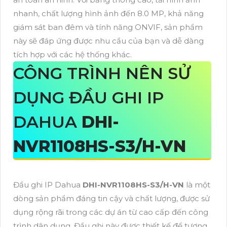
nhanh, chất lượng hình ảnh đến 8.0 MP, khả năng
giám sát ban đêm và tính năng ONVIF, sản phẩm
này sẽ đáp ứng được nhu cầu của bạn và dễ dàng
tích hợp với các hệ thống khác.
CÔNG TRÌNH NÊN SỬ
DỤNG ĐẦU GHI IP
DAHUA
DHI-
NVR1108HS-S3/H-VN
Đầu ghi IP Dahua
DHI-NVR1108HS-S3/H-VN
là một
dòng sản phẩm đáng tin cậy và chất lượng, được sử
dụng rộng rãi trong các dự án từ cao cấp đến công
trình dân dụng. Đầu ghi này được thiết kế để tương