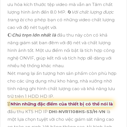
ưu hóa kích thước tệp video mà vẫn an Tâm chất
lượng hình ảnh đến 8.0 MP. 🔄
Với chất lượng được
trang bị
cho phép bạn có những video chất lượng
cao với độ nét tuyệt vời.
🌔
Chú trọn lớn nhất là
đầu thu này còn có khả
năng giám sát ban đêm với độ nét và chất lượng
hình ảnh tốt. Một ưu điểm nổi bật là tích hợp công
nghệ ONVIF, giúp kết nối và tích hợp dễ dàng với
nhiều hệ thống khác nhau.
Nét mang lại ấn tượng hơn sản phẩm còn phù hợp
cho các ứng dụng như kho hàng, nhà xưởng nhờ
tính năng ghi hình chất lượng cao và khả năng lưu
trữ trên 1 HDD HD IP.
🎖️
Nhìn những đặc điểm của thiết bị có thể nói là
đầu thu KTS HD IP
DHI-NVR1108HS-S3/H-VN
là
một lựa chọn tuyệt vời cho việc giám sát nâng cao
an toàn an ninh. Với băng thông cao, tải hình ảnh