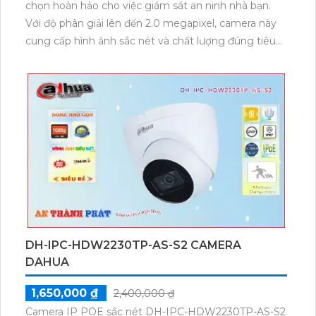
chọn hoàn hảo cho việc giám sát an ninh nhà bạn.
Với độ phân giải lên đến 2.0 megapixel, camera này
cung cấp hình ảnh sắc nét và chất lượng đúng tiêu
chuẩn. Khả năng xem được ban đêm với hồng ngoại
30m giúp quan sát hiệu quả ngay cả khi ánh sáng
yếu. Được trang bị công nghệ IP Wifi, camera không
bị giảm chất lượng truyền dẫn. Hồng ngoại Smart IR
giúp điều chỉnh ánh sáng một cách thông minh,
mang đến hình ảnh rõ ràng. Với thân kim loại chắc
chắn, camera cung cấp chất lượng âm thanh thu rõ
ràng.
DH-IPC-HDW2230TP-AS-S2 CAMERA
DAHUA
1,650,000 ₫
2,400,000 ₫
Camera IP POE sắc nét DH-IPC-HDW2230TP-AS-S2