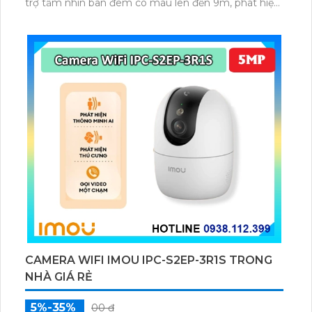
trợ tầm nhìn ban đêm có màu lên đến 9m, phát hiện
chuyển động và con người bằng AI, đồng thời lưu trữ
dữ liệu qua thẻ microSD lên đến 512GB.
CAMERA WIFI IMOU IPC-S2EP-3R1S TRONG
NHÀ GIÁ RẺ
5%-35%
00 ₫