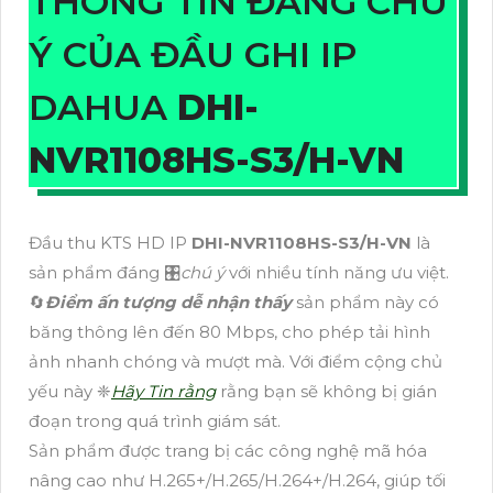
THÔNG TIN ĐÁNG CHÚ
Ý CỦA ĐẦU GHI IP
DAHUA
DHI-
NVR1108HS-S3/H-VN
Đầu thu KTS HD IP
DHI-NVR1108HS-S3/H-VN
là
sản phẩm đáng 🎛
chú ý
với nhiều tính năng ưu việt.
🔄
Điểm ấn tượng dễ nhận thấy
sản phẩm này có
băng thông lên đến 80 Mbps, cho phép tải hình
ảnh nhanh chóng và mượt mà. Với điểm cộng chủ
yếu này ❈
Hãy Tin rằng
rằng bạn sẽ không bị gián
đoạn trong quá trình giám sát.
Sản phẩm được trang bị các công nghệ mã hóa
nâng cao như H.265+/H.265/H.264+/H.264, giúp tối