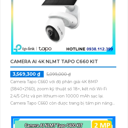
CAMERA AI 4K NLMT TAPO C660 KIT
3,569,300 ₫
5,099,000 ₫
Camera Tapo C660 với độ phân giải 4K 8MP
(3840×2160), zoom kỹ thuật số 18×, kết nối Wi-Fi
2.4/5 GHz và pin lithium-ion 10000 mAh sạc lại.
Camera Tapo C660 còn được trang bị tấm pin năng
lượng mặt trời 5.2V 2.5W, tích hợp AI phát hiện người,
thú cưng, phương tiện, lưu trữ thẻ microSD tối đa 512
GB.