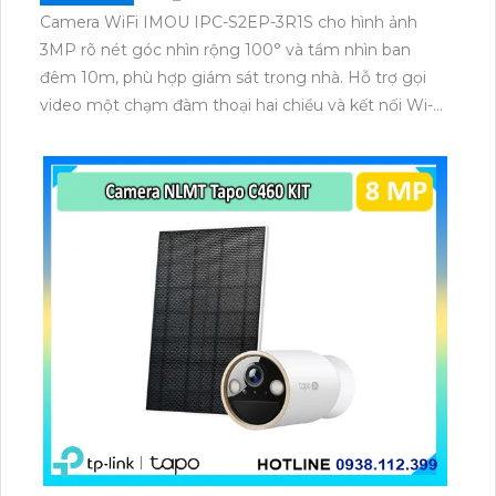
Camera WiFi IMOU IPC-S2EP-3R1S cho hình ảnh
3MP rõ nét góc nhìn rộng 100° và tầm nhìn ban
đêm 10m, phù hợp giám sát trong nhà. Hỗ trợ gọi
video một chạm đàm thoại hai chiều và kết nối Wi-Fi
ổn định giúp quan sát từ xa. Lưu trữ linh hoạt qua thẻ
microSD tối đa 256GB hoặc lưu đám mây dễ lắp đặt
cho gia đình và văn phòng nhỏ.