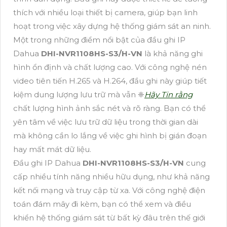
thích với nhiều loại thiết bị camera, giúp bạn linh
hoạt trong việc xây dựng hệ thống giám sát an ninh.
Một trong những điểm nổi bật của đầu ghi IP
Dahua
DHI-NVR1108HS-S3/H-VN
là khả năng ghi
hình ổn định và chất lượng cao. Với công nghệ nén
video tiên tiến H.265 và H.264, đầu ghi này giúp tiết
kiệm dung lượng lưu trữ mà vẫn ❈
Hãy Tin rằng
chất lượng hình ảnh sắc nét và rõ ràng. Bạn có thể
yên tâm về việc lưu trữ dữ liệu trong thời gian dài
mà không cần lo lắng về việc ghi hình bị gián đoạn
hay mất mát dữ liệu.
Đầu ghi IP Dahua
DHI-NVR1108HS-S3/H-VN
cung
cấp nhiều tính năng nhiều hữu dụng, như khả năng
kết nối mạng và truy cập từ xa. Với công nghệ điện
toán đám mây đi kèm, bạn có thể xem và điều
khiển hệ thống giám sát từ bất kỳ đâu trên thế giới