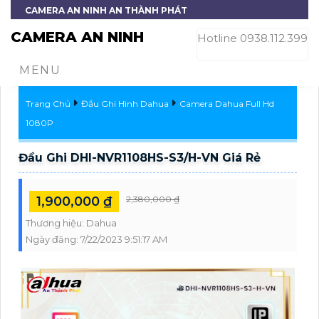
CAMERA AN NINH AN THÀNH PHÁT
CAMERA AN NINH
Hotline 0938.112.399
MENU
Trang Chủ
Đầu Ghi Hình Dahua
Camera Dahua Full Hd
1080P
Đầu Ghi DHI-NVR1108HS-S3/H-VN Giá Rẻ
1,900,000 ₫
2,380,000 ₫
Thương hiệu:
Dahua
Ngày đăng:
7/22/2023 9:51:17 AM