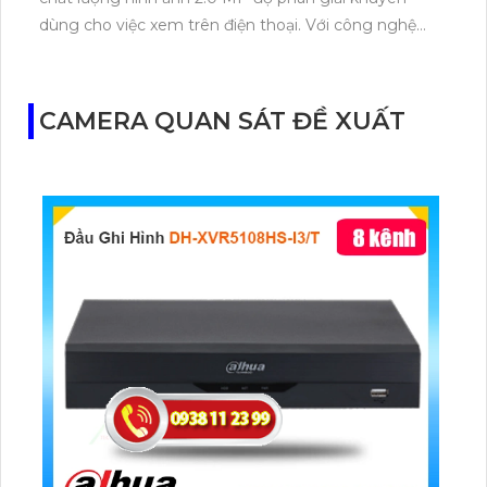
dùng cho việc xem trên điện thoại. Với công nghệ
Starlight, camera này mang lại chất lượng hình ảnh
tốt, đặc biệt là trong điều kiện ánh sáng yếu. Camera
còn trang bị hồng ngoại 80m, giúp quan sát ban
CAMERA QUAN SÁT ĐỀ XUẤT
đêm hiệu quả. Với thiết kế là camera bullet, nó phù
hợp sử dụng ngoài trời với thân kim loại bền bỉ. Bên
cạnh đó, camera còn hỗ trợ công nghệ IP POE, giúp
dễ dàng tích hợp vào nhiều hệ thống khác nhau.
Chức năng thu âm cao cấp cũng là một điểm đáng
chú ý của sản phẩm này.