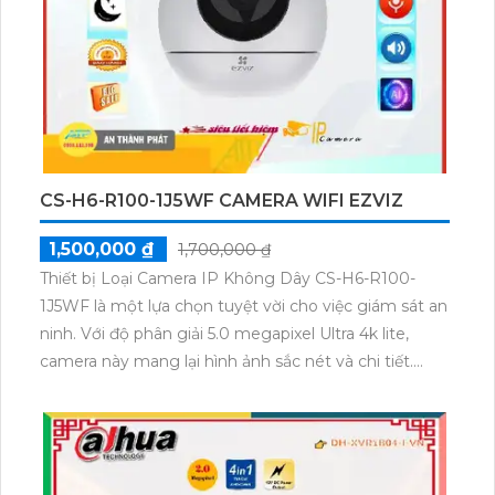
CS-H6-R100-1J5WF CAMERA WIFI EZVIZ
1,500,000 ₫
1,700,000 ₫
Thiết bị Loại Camera IP Không Dây CS-H6-R100-
1J5WF là một lựa chọn tuyệt vời cho việc giám sát an
ninh. Với độ phân giải 5.0 megapixel Ultra 4k lite,
camera này mang lại hình ảnh sắc nét và chi tiết.
Ngoài ra, nó còn tiết kiệm băng thông và chi phí nhờ
công nghệ tiên tiến. Đặc biệt, camera này có tính
năng Hồng Ngoại SMD, cho phép xem ban đêm rõ
ràng trong khoảng cách 10m. Với khả năng xoay 360