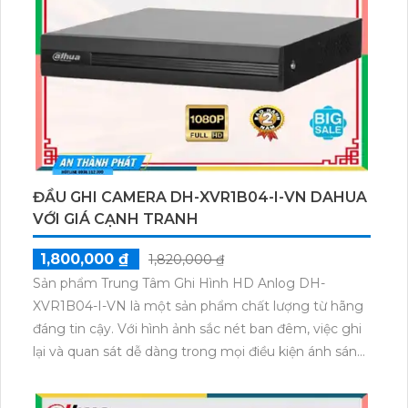
độ, nó rất thích hợp để lắp đặt ở những không gian
rộng. Điều đáng chú ý là camera IP Wifi này không
bị giảm chất lượng dù kết nối không dây. Nó còn tích
hợp khả năng thu âm và loa chất lượng, giúp bạn
giao tiếp và nghe lại âm thanh một cách dễ dàng.
ĐẦU GHI CAMERA DH-XVR1B04-I-VN DAHUA
VỚI GIÁ CẠNH TRANH
1,800,000 ₫
1,820,000 ₫
Sản phẩm Trung Tâm Ghi Hình HD Anlog DH-
XVR1B04-I-VN là một sản phẩm chất lượng từ hãng
đáng tin cậy. Với hình ảnh sắc nét ban đêm, việc ghi
lại và quan sát dễ dàng trong mọi điều kiện ánh sáng.
Sản phẩm trang bị 1 HDD, cho phép lưu trữ lượng
video lớn. Với chất lượng hình ảnh 2.0 megapixel