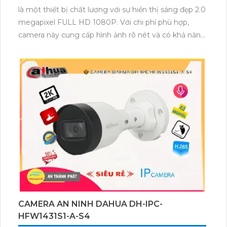
là một thiết bị chất lượng với sự hiển thị sáng đẹp 2.0
megapixel FULL HD 1080P. Với chi phí phù hợp,
camera này cung cấp hình ảnh rõ nét và có khả năng
giám sát ban đêm Hồng Ngoại lên đến 30m. Với
thiết kế dom kim loại, nó phù hợp với gia đình và
cũng có thể được sử dụng trong các dự án cao cấp.
Camera IP POE này cũng dễ dàng nâng cấp hệ
thống và tích hợp công nghệ AI để cung cấp khả
năng giám sát mạnh mẽ và ổn định.
CAMERA AN NINH DAHUA DH-IPC-
HFW1431S1-A-S4