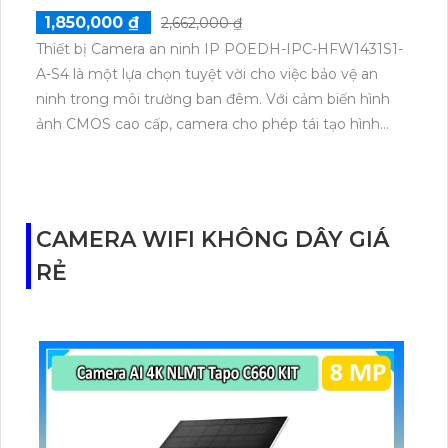
1,850,000 ₫
2,662,000 ₫
Thiết bị Camera an ninh IP POEDH-IPC-HFW1431S1-
A-S4 là một lựa chọn tuyệt vời cho việc bảo vệ an
ninh trong môi trường ban đêm. Với cảm biến hình
ảnh CMOS cao cấp, camera cho phép tái tạo hình
ảnh ban đêm rõ nét và sáng đẹp nhờ công nghệ
Hồng Ngoại tiên tiến với tầm nhìn 30m. Được tích
hợp công nghệ truyền tải qua mạng IP POE, camera
cho phép truyền tải hình ảnh màu sắc sáng đẹp với
CAMERA WIFI KHÔNG DÂY GIÁ
độ phân giải 4.0 MP. Camera cũng hỗ trợ lưu trữ lâu
RẺ
hơn với các công nghệ nén
H.265+/H.265/H.264+/H.264. Đặc biệt, công nghệ
Hồng Ngoại Smart IR cùng với chất lượng hình ảnh
tuyệt vời giúp camera hoạt động hiệu quả trong việc
theo dõi ban đêm.