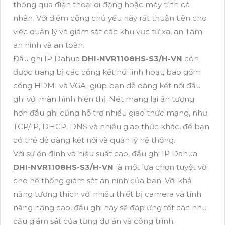
thông qua điện thoại di động hoặc máy tính cá
nhân. Với điểm cộng chủ yếu này rất thuận tiện cho
việc quản lý và giám sát các khu vực từ xa, an Tâm
an ninh và an toàn.
Đầu ghi IP Dahua
DHI-NVR1108HS-S3/H-VN
còn
được trang bị các cổng kết nối linh hoạt, bao gồm
cổng HDMI và VGA, giúp bạn dễ dàng kết nối đầu
ghi với màn hình hiển thị. Nét mang lại ấn tượng
hơn đầu ghi cũng hỗ trợ nhiều giao thức mạng, như
TCP/IP, DHCP, DNS và nhiều giao thức khác, để bạn
có thể dễ dàng kết nối và quản lý hệ thống.
Với sự ổn định và hiệu suất cao, đầu ghi IP Dahua
DHI-NVR1108HS-S3/H-VN
là một lựa chọn tuyệt vời
cho hệ thống giám sát an ninh của bạn. Với khả
năng tương thích với nhiều thiết bị camera và tính
năng nâng cao, đầu ghi này sẽ đáp ứng tốt các nhu
cầu giám sát của từng dự án và công trình.