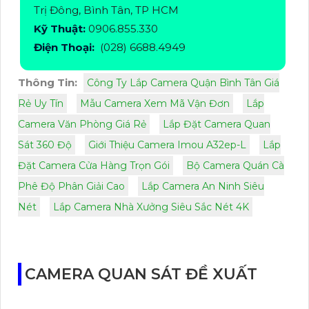
Trị Đông, Bình Tân, TP HCM
Kỹ Thuật:
0906.855.330
Điện Thoại:
(028) 6688.4949
Thông Tin:
Công Ty Lắp Camera Quận Bình Tân Giá
Rẻ Uy Tín
Mẫu Camera Xem Mã Vận Đơn
Lắp
Camera Văn Phòng Giá Rẻ
Lắp Đặt Camera Quan
Sát 360 Độ
Giới Thiệu Camera Imou A32ep-L
Lắp
Đặt Camera Cửa Hàng Trọn Gói
Bộ Camera Quán Cà
Phê Độ Phân Giải Cao
Lắp Camera An Ninh Siêu
Nét
Lắp Camera Nhà Xưởng Siêu Sắc Nét 4K
CAMERA QUAN SÁT ĐỀ XUẤT