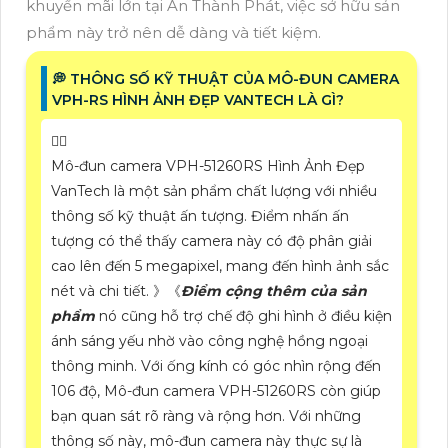
khuyến mãi lớn tại An Thành Phát, việc sở hữu sản
phẩm này trở nên dễ dàng và tiết kiệm.
️💭 THÔNG SỐ KỸ THUẬT CỦA MÔ-ĐUN CAMERA
VPH-RS HÌNH ẢNH ĐẸP VANTECH LÀ GÌ?
❤️‍💋‍
Mô-đun camera VPH-51260RS Hình Ảnh Đẹp
VanTech là một sản phẩm chất lượng với nhiều
thông số kỹ thuật ấn tượng. Điểm nhấn ấn
tượng có thể thấy camera này có độ phân giải
cao lên đến 5 megapixel, mang đến hình ảnh sắc
nét và chi tiết. 》《
Điểm cộng thêm của sản
phẩm
nó cũng hỗ trợ chế độ ghi hình ở điều kiện
ánh sáng yếu nhờ vào công nghệ hồng ngoại
thông minh. Với ống kính có góc nhìn rộng đến
106 độ, Mô-đun camera VPH-51260RS còn giúp
bạn quan sát rõ ràng và rộng hơn. Với những
thông số này, mô-đun camera này thực sự là