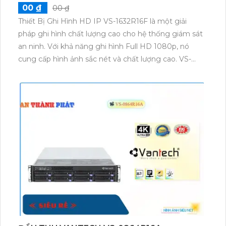
00 ₫
00 ₫
Thiết Bị Ghi Hình HD IP VS-1632R16F là một giải
pháp ghi hình chất lượng cao cho hệ thống giám sát
an ninh. Với khả năng ghi hình Full HD 1080p, nó
cung cấp hình ảnh sắc nét và chất lượng cao. VS-
1632R16F có 16 kênh đầu vào và hỗ trợ ghi hình đồng
thời trên tất cả các kênh. Nó được trang bị các tính
năng như xem lại đồng thời, xem từ xa qua mạng, và
hỗ trợ các giao thức mạng phổ biến. VS-1632R16F là
một lựa chọn lý tưởng cho hệ thống giám sát an
ninh chuyên nghiệp.