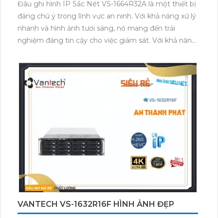
Đầu ghi hình IP Sắc Nét VS-1664R32A là một thiết bị
đáng chú ý trong lĩnh vực an ninh. Với khả năng xử lý
nhanh và hình ảnh tươi sáng, nó mang đến trải
nghiệm đáng tin cậy cho việc giám sát. Với khả năng
xem ban đêm và chất lượng hình ảnh 8.0 MP, VS-
1664R32A cung cấp hình ảnh siêu sắc nét và chất
lượng Ultra 4K. Thiết bị này được trang bị 16 ổ cứng,
cho phép lưu trữ lớn với công nghệ ONVIF. Hơn nữa,
đầu ghi hình này được sử dụng cho dự án chuyên
dụng, hỗ trợ truyền tải nhanh với các định dạng nén
H.265+/H.265/H.264+/H.264.
VANTECH VS-1632R16F HÌNH ẢNH ĐẸP