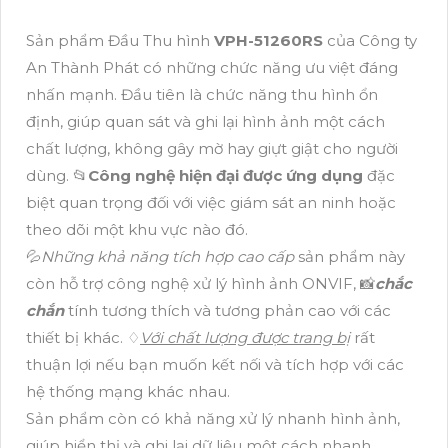
Sản phẩm Đầu Thu hình
VPH-51260RS
của Công ty
An Thành Phát có những chức năng ưu việt đáng
nhấn mạnh. Đầu tiên là chức năng thu hình ổn
định, giúp quan sát và ghi lại hình ảnh một cách
chất lượng, không gây mờ hay giựt giật cho người
dùng. 📂
Công nghệ hiện đại được ứng dụng
đặc
biệt quan trọng đối với việc giám sát an ninh hoặc
theo dõi một khu vực nào đó.
💦
Những khả năng tích hợp cao cấp
sản phẩm này
còn hỗ trợ công nghệ xử lý hình ảnh ONVIF, 📸
chắc
chắn
tính tương thích và tương phản cao với các
thiết bị khác. ♢
Với chất lượng được trang bị
rất
thuận lợi nếu bạn muốn kết nối và tích hợp với các
hệ thống mạng khác nhau.
Sản phẩm còn có khả năng xử lý nhanh hình ảnh,
giúp hiển thị và ghi lại dữ liệu một cách nhanh