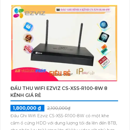
ĐẦU THU WIFI EZVIZ CS-X5S-R100-8W 8
KÊNH GIÁ RẺ
1,800,000 ₫
2,100,000₫
Đầu Ghi Wifi Ezviz CS-X5S-R100-8W có một khe
cắm ổ cứng HDD với dung lượng tối đa lên đến 8TB,