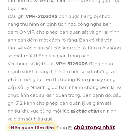
tâm lưu trữ và xem lại hình ảnh mà không gặp trục
trặc nào.
Đầu ghi
VPH-51260RS
còn được trang bị chức
năng thu hình ổn định tích hợp công nghệ ban
đêm ONVIF, cho phép bạn quan sát và ghi lại hình
ảnh ban đêm một cách rõ ràng. Bạn có thể yên
tâm về việc giám sát các khu vực tối tăm mà không
sợ mất mát thông tin quan trọng nào.
Với thông số kỹ thuật,
VPH-51260RS
đáng nhấn
mạnh với khả năng tiết kiệm hơn so với những sản
phẩm tương tự trên thị trường. Đầu ghi này cung
cấp Xử Lý Nhanh, giúp bạn nhanh chóng xem lại và
chụp ảnh các sự kiện quan trọng. Bên cạnh đó, đầu
ghi 512 kênh cho phép bạn quản lý và giám sát
nhiều khu vực cùng một lúc, 📸
chắc chắn
an ninh
và giám sát hiệu quả.
chú trọng nhất
⌔
Nên quan tâm đến
đáng 🦉