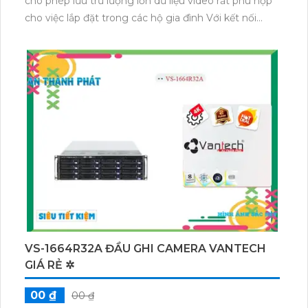
cho phép lưu trữ lượng lớn dữ liệu video rất phù hợp
cho việc lắp đặt trong các hộ gia đình Với kết nối
WiFi, bạn có thể theo dõi hình ảnh từ đầu ghi CS-X5S-
R100-8W qua các thiết bị di động hoặc máy tính rất
tiện lợi cho việc giám sát từ xa khi bạn không có mặt
tại chỗ.Đầu thu KTS IP sắc nét CS-X5S-R100-8W
mạnh mẽ với công nghệ xử lý nhanh, thiết kế nguồn
giao động 10%: 12V 1.5A siêu tiết kiệm. Giám sát ban
đêm hiệu quả với công nghệ ONVIF. Hỗ trợ 1 HDD,
nguồn 12V 1.5A, hình ảnh sắc nét 5.0 MP
H.265/H.264+/H.264. Chuẩn giao tiếp tiện lợi.
VS-1664R32A ĐẦU GHI CAMERA VANTECH
GIÁ RẺ ✲
00 ₫
00 ₫