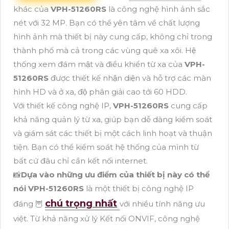
khác của
VPH-51260RS
là công nghệ hình ảnh sắc
nét với 32 MP. Bạn có thể yên tâm về chất lượng
hình ảnh mà thiết bị này cung cấp, không chỉ trong
thành phố mà cả trong các vùng quê xa xôi. Hệ
thống xem đám mật và điều khiển từ xa của
VPH-
51260RS
được thiết kế nhận diện và hỗ trợ các màn
hình HD và ở xa, độ phân giải cao tới 60 HDD.
Với thiết kế công nghệ IP,
VPH-51260RS
cung cấp
khả năng quản lý từ xa, giúp bạn dễ dàng kiểm soát
và giám sát các thiết bị một cách linh hoạt và thuận
tiện. Bạn có thể kiểm soát hệ thống của mình từ
bất cứ đâu chỉ cần kết nối internet.
📸
Dựa vào những ưu điểm của thiết bị này có thể
nói
VPH-51260RS
là một thiết bị công nghệ IP
chú trọng nhất
đáng 🦉
với nhiều tính năng ưu
việt. Từ khả năng xử lý Kết nối ONVIF, công nghệ