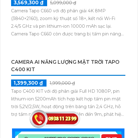
sát an ninh. Với tính năng xử lý nhanh, khả năng xem
ban đêm và 8 ổ cứng HDD, sản phẩm này mang đến
cho người dùng trải nghiệm quan sát tuyệt vời với
hình ảnh sắc nét và chất lượng cao.
CAMERA AI 4K NLMT TAPO C660 KIT
3,569,300 ₫
5,099,000 ₫
Camera Tapo C660 với độ phân giải 4K 8MP
(3840×2160), zoom kỹ thuật số 18×, kết nối Wi-Fi
2.4/5 GHz và pin lithium-ion 10000 mAh sạc lại.
Camera Tapo C660 còn được trang bị tấm pin năng
lượng mặt trời 5.2V 2.5W, tích hợp AI phát hiện người,
thú cưng, phương tiện, lưu trữ thẻ microSD tối đa 512