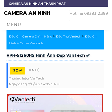
CAMERA AN NINH AN THÀNH PHÁT
CAMERA AN NINH
Hotline 0938.112.399
MENU
Đầu Ghi Camera Chính Hãng
Đầu Thu Vantech
Đầu Ghi
Hình 4 CameraVantech
VPH-51260RS Hình Ảnh Đẹp VanTech ✅
30%
LIÊN HỆ
Thương hiệu:
VanTech
Ngày đăng:
7/15/2023 4:05:19 PM