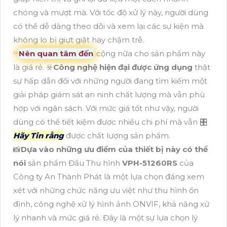
chóng và mượt mà. Với tốc độ xử lý này, người dùng
có thể dễ dàng theo dõi và xem lại các sự kiện mà
không lo bị giựt giật hay chậm trễ.
⌔
Nên quan tâm đến
cộng nữa cho sản phẩm này
là giá rẻ. ☣️
Công nghệ hiện đại được ứng dụng
thật
sự hấp dẫn đối với những người đang tìm kiếm một
giải pháp giám sát an ninh chất lượng mà vẫn phù
hợp với ngân sách. Với mức giá tốt như vậy, người
dùng có thể tiết kiệm được nhiều chi phí mà vẫn 🎛
Hãy Tin rằng
được chất lượng sản phẩm.
📸
Dựa vào những ưu điểm của thiết bị này có thể
nói
sản phẩm Đầu Thu hình
VPH-51260RS
của
Công ty An Thành Phát là một lựa chọn đáng xem
xét với những chức năng ưu việt như thu hình ổn
định, công nghệ xử lý hình ảnh ONVIF, khả năng xử
lý nhanh và mức giá rẻ. Đây là một sự lựa chọn lý