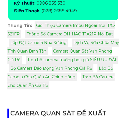
Kỹ Thuật:
0906.855.330
Điện Thoại:
(028) 6688.4949
Thông Tin:
Giới Thiệu Camera Imou Ngoài Trời IPC-
S21FP
Thông Số Camera DH-HAC-T1A21P Nổi Bật
Lắp Đặt Camera Nhà Xưởng
Dịch Vụ Sửa Chữa Máy
Tính Quận Bình Tân
Camera Quan Sát Văn Phòng
Giá Rẻ
Trọn bộ camera trường học giá SIÊU ƯU ĐÃI
Bộ Camera Báo Động Văn Phòng Giá Rẻ
Lắp Bộ
Camera Cho Quán Ăn Chính Hãng
Trọn Bộ Camera
Cho Quán Ăn Giá Rẻ
CAMERA QUAN SÁT ĐỀ XUẤT