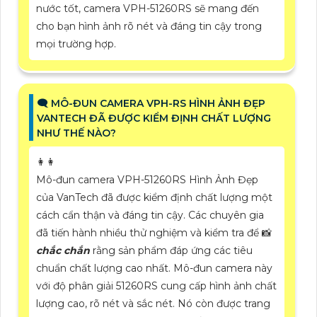
nước tốt, camera VPH-51260RS sẽ mang đến
cho bạn hình ảnh rõ nét và đáng tin cậy trong
mọi trường hợp.
🗨️ MÔ-ĐUN CAMERA VPH-RS HÌNH ẢNH ĐẸP
VANTECH ĐÃ ĐƯỢC KIỂM ĐỊNH CHẤT LƯỢNG
NHƯ THẾ NÀO?
️👩‍👩
Mô-đun camera VPH-51260RS Hình Ảnh Đẹp
của VanTech đã được kiểm định chất lượng một
cách cẩn thận và đáng tin cậy. Các chuyên gia
đã tiến hành nhiều thử nghiệm và kiểm tra để 📸
chắc chắn
rằng sản phẩm đáp ứng các tiêu
chuẩn chất lượng cao nhất. Mô-đun camera này
với độ phân giải 51260RS cung cấp hình ảnh chất
lượng cao, rõ nét và sắc nét. Nó còn được trang