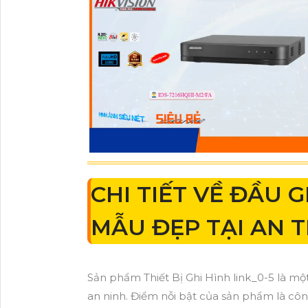
CHI TIẾT VỀ ĐẦU 
MẪU ĐẸP TẠI AN 
Sản phẩm Thiết Bị Ghi Hình link_0-5 là 
an ninh. Điểm nỗi bật của sản phẩm là cô