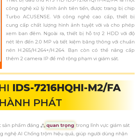
công nghệ xử lý hình ảnh tiên tiến, được trang bị chip
Turbo ACUSENSE. Với công nghệ cao cấp, thiết bị
cung cấp chất lượng hình ảnh tuyệt vời và cho phép
xem ban đêm. Ngoài ra, thiết bị hỗ trợ 2 HDD với độ
nét lên đến 2.0 MP và tiết kiệm băng thông với chuẩn
nén H.265/H.264+/H.264. Bạn còn có thể nâng cấp
thêm 2 camera IP để mở rộng phạm vi giám sát.
GHI
IDS-7216HQHI-M2/FA
THÀNH PHÁT
một sản phẩm đáng ⁂
quan trọng
trong lĩnh vực giám sát
ng nghệ AI Chống trộm hiệu quả, giúp người dùng nhận