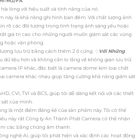
HI-M2/FA
 hài lòng với hiệu suất và tính năng của nó.
này là khả năng ghi hình ban đêm. Với chất lượng ảnh
ìn rõ các đối tượng trong tình trạng ánh sáng yếu hoặc
rất giá trị cao cho những người muốn giám sát các vùng
g hoặc văn phòng.
ượng lưu trữ bằng cách thêm 2 ổ cứng. ♢
Với Những
u dữ liệu hơn và không cần lo lắng về không gian lưu trữ.
 camera IP khác, đặc biệt là camera dome kim loại chất
 loại camera khác nhau giúp tăng cường khả năng giám sát
 CVI, TVI và BCS, giúp tôi dễ dàng kết nối với các thiết
 sát của mình.
ng là một điểm đáng kể của sản phẩm này. Tôi có thể
 điều này rất Công ty An Thành Phát Camera có thể nhận
thêm các bằng chứng âm thanh.
g nghệ AI, giúp tôi phát hiện và xác định các hoạt động