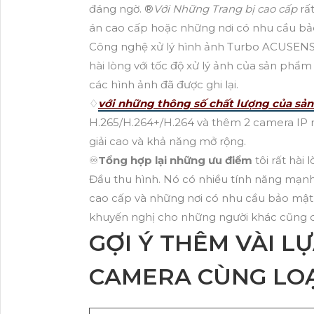
đáng ngờ. ®️
Với Những Trang bị cao cấp
rấ
án cao cấp hoặc những nơi có nhu cầu bả
Công nghệ xử lý hình ảnh Turbo ACUSENSE g
hài lòng với tốc độ xử lý ảnh của sản phẩm n
các hình ảnh đã được ghi lại.
♢
với những thông số chất lượng của sả
H.265/H.264+/H.264 và thêm 2 camera IP n
giải cao và khả năng mở rộng.
♾
Tổng hợp lại những ưu điểm
tôi rất hài
Đầu thu hình. Nó có nhiều tính năng mạnh
cao cấp và những nơi có nhu cầu bảo mật 
khuyến nghị cho những người khác cũng q
GỢI Ý THÊM VÀI L
CAMERA CÙNG LOẠ