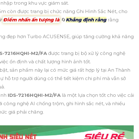
m nhập trong khu vực giám sát.
m còn được trang bị chức năng Ghi Hình Sắc Nét, cho
💎
Điểm nhấn ấn tượng là
🔄
Khẳng định rằng
rằng
áng đẹp hơn Turbo ACUSENSE, giúp tăng cường khả năng
DS-7216HQHI-M2/FA
được trang bị bộ xử lý công nghệ
việc ổn định và chất lượng hình ảnh tốt.
 bật, sản phẩm này lại có mức giá rất hợp lý tại An Thành
 hỗ trợ người dùng có thể tiết kiệm chi phí mà vẫn sở
uả.
Hình
IDS-7216HQHI-M2/FA
là một lựa chọn tốt cho việc cải
i công nghệ AI chống trộm, ghi hình sắc nét, và nhiều
mức giá phải chăng.