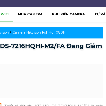
WIFI
MUA CAMERA
PHU KIỆN CAMERA
TƯ VẤ
ision
Camera Hikvision Full Hd 1080P
 IDS-7216HQHI-M2/FA Đang Giảm
Thiết bị đầu thu KTS HD IDS-7216HQHI-M2/FA là một