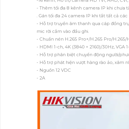
-16 kênh; Hỗ trợ camera HD TVI, AHD, CVI,
- Thêm tối đa 8 kênh camera IP khi chưa 
. Gán tối đa 24 camera IP khi tắt tất cả cá
- Hỗ trợ truyền âm thanh qua cáp đồng trục
mic rời cắm vào đầu ghi.
- Chuẩn nén H.265 Pro+/H.265 Pro/H.265/H.
- HDMI 1-ch, 4K (3840 × 2160)/30Hz, VGA 1
- Hỗ trợ phân biệt chuyển động người/phươ
- Hỗ trợ phát hiện vượt hàng rào ảo, xâm n
- Nguồn 12 VDC
- 2A