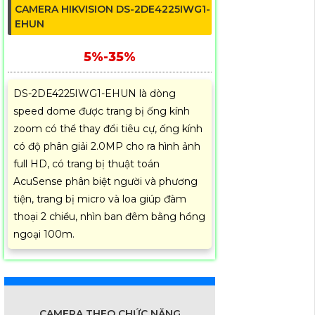
CAMERA HIKVISION DS-2DE4225IWG1-
EHUN
5%-35%
DS-2DE4225IWG1-EHUN là dòng
speed dome được trang bị ống kính
zoom có thể thay đổi tiêu cự, ống kính
có độ phân giải 2.0MP cho ra hình ảnh
full HD, có trang bị thuật toán
AcuSense phân biệt người và phương
tiện, trang bị micro và loa giúp đàm
thoại 2 chiều, nhìn ban đêm bằng hồng
ngoại 100m.
CAMERA THEO CHỨC NĂNG