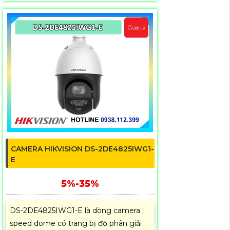
CAMERA HIKVISION DS-2DE4825IWG1-
E
5%-35%
DS-2DE4825IWG1-E là dòng camera
speed dome có trang bị độ phân giải