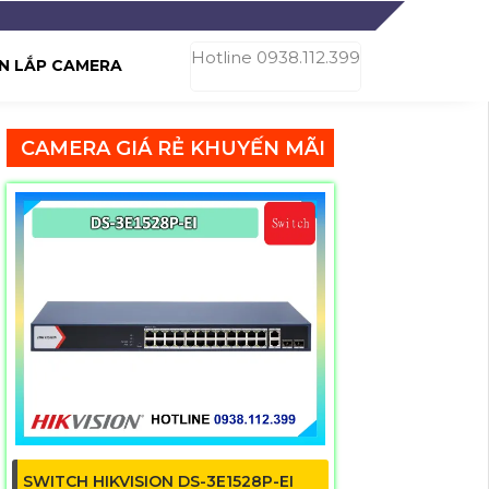
Hotline 0938.112.399
N LẮP CAMERA
CAMERA GIÁ RẺ KHUYẾN MÃI
SWITCH HIKVISION DS-3E1528P-EI