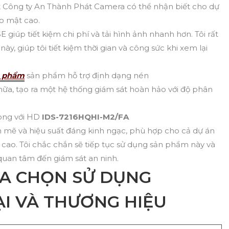
t Công ty An Thành Phát Camera có thể nhận biết cho dự
o mật cao.
iúp tiết kiệm chi phí và tải hình ảnh nhanh hơn. Tôi rất
ày, giúp tôi tiết kiệm thời gian và công sức khi xem lại
n phẩm
sản phẩm hỗ trợ định dạng nén
ữa, tạo ra một hệ thống giám sát hoàn hảo với độ phân
 lòng với HD
IDS-7216HQHI-M2/FA
 mẽ và hiệu suất đáng kinh ngạc, phù hợp cho cả dự án
cao. Tôi chắc chắn sẽ tiếp tục sử dụng sản phẩm này và
uan tâm đến giám sát an ninh.
ỰA CHỌN SỬ DỤNG
I VÀ THƯƠNG HIỆU