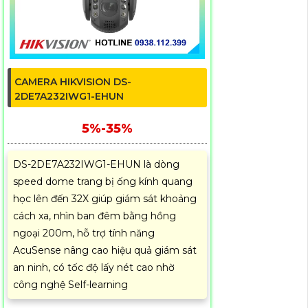
CAMERA HIKVISION DS-
2DE7A232IWG1-EHUN
5%-35%
DS-2DE7A232IWG1-EHUN là dòng
speed dome trang bị ống kính quang
học lên đến 32X giúp giám sát khoảng
cách xa, nhìn ban đêm bằng hồng
ngoại 200m, hỗ trợ tính năng
AcuSense nâng cao hiệu quả giám sát
an ninh, có tốc độ lấy nét cao nhờ
công nghệ Self-learning