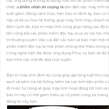
các ứng dụng không sử dụng nữa, và các phần mềm đa
thiết. ≣
Điểm nhấn ấn tượng là
dẫn đến việc máy tính h
suất giảm. Bằng cách thực hiện bảo trì định kỳ, bạn có 
này và tối ưu hóa hệ thống, giúp máy tính chạy nhanh 
Bên cạnh đó, bảo trì máy tính cũng giúp nâng cao độ b
tấn công bởi các phần mềm độc hại, virus và các tác n
trì thường xuyên. Việc cài đặt các bản vá bảo mật mới nh
phần mềm độc hại là một phần không thể thiếu trong quy
Công nghệ hiện đại được ứng dụng Phục vụ bảo vệ dữ li
bạn khỏi các mối đe dọa trực tuyến.
Bảo trì máy tính định kỳ cũng giúp gia tăng tuổi thọ c
sạch và kiểm tra hệ thống, kiểm tra các linh kiện phần cứ
lỗi hoặc hư hỏng sẽ giúp máy tính hoạt động tốt hơn và k
bảo trì này có thể giảm thiểu sự cố phần cứng và mang
đáng tin cậy hơn.