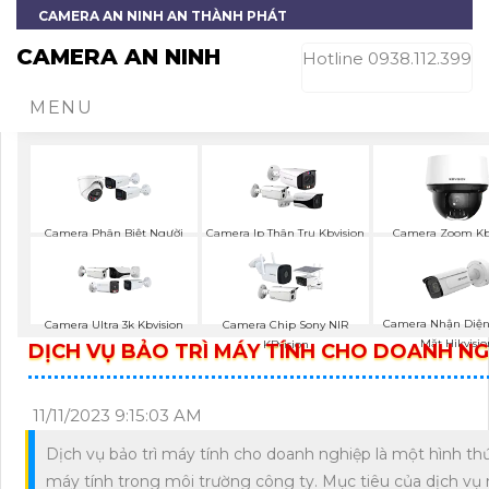
CAMERA AN NINH AN THÀNH PHÁT
CAMERA AN NINH
Hotline 0938.112.399
MENU
Camera Phân Biệt Người
Camera Ip Thân Trụ Kbvision
Camera Zoom Kb
Kbvision
Camera Nhận Diệ
Camera Ultra 3k Kbvision
Camera Chip Sony NIR
Mặt Hikvisio
KBvision
DỊCH VỤ BẢO TRÌ MÁY TÍNH CHO DOANH NG
11/11/2023 9:15:03 AM
Dịch vụ bảo trì máy tính cho doanh nghiệp là một hình thức 
máy tính trong môi trường công ty. Mục tiêu của dịch vụ