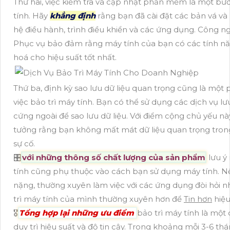
Thứ hai, việc kiểm tra và cập nhật phần mềm là một bư
tính. Hãy
khẳng định
rằng bạn đã cài đặt các bản vá và
hệ điều hành, trình điều khiển và các ứng dụng. Công n
Phục vụ bảo đảm rằng máy tính của bạn có các tính nă
hoá cho hiệu suất tốt nhất.
Thứ ba, định kỳ sao lưu dữ liệu quan trọng cũng là một
việc bảo trì máy tính. Bạn có thể sử dụng các dịch vụ 
cứng ngoài để sao lưu dữ liệu. Với điểm cộng chủ yếu n
tưởng rằng bạn không mất mát dữ liệu quan trọng tron
sự cố.
🎛
với những thông số chất lượng của sản phẩm
lưu ý 
tính cũng phụ thuộc vào cách bạn sử dụng máy tính. N
nặng, thường xuyên làm việc với các ứng dụng đòi hỏi n
trì máy tính của mình thường xuyên hơn để
Tin hơn
hiệu
🎖️
Tổng hợp lại những ưu điểm
bảo trì máy tính là một
duy trì hiệu suất và độ tin cậy. Trong khoảng mỗi 3-6 th