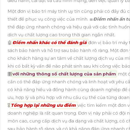
điều hành, cài đặt và cấu hình mạng, đến việc quản lý b
Một đơn vị bảo trì máy tính uy tín cũng phải có đầy đủ c
thiết để phục vụ công việc của mình. ≣
Điểm nhấn ấn t
thể đáp ứng nhanh chóng và hiệu quả với các tình huố
dịch vụ chất lượng cao trong thời gian ngắn nhất.
🤖️
Điểm nhấn khác có thể đánh giá
đơn vị bảo trì máy 
sách bảo hành và hỗ trợ sau bảo hành rõ ràng. Một đơn 
cho khách hàng sự an tâm về chất lượng dịch vụ của mì
khi có bất kỳ vấn đề nào phát sinh sau khi công việc bảo
🎛
với những thông số chất lượng của sản phẩm
một đơ
cần có thể đáp ứng nhanh chóng và linh hoạt với yêu c
có khả năng hiểu và đồng hành cùng doanh nghiệp để đ
ưu, hợp lý và phù hợp với nhu cầu cụ thể của từng doan
🎖️
Tổng hợp lại những ưu điểm
việc tìm kiếm một đơn vị
doanh nghiệp là rất quan trọng. Đơn vị này phải có đội 
môn cao, cung cấp dịch vụ đa dạng và chất lượng, có c
sau bảo hành rõ ràng, và có khả năng đáp ứng nhanh ch