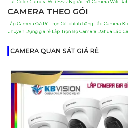
Full Color
Camera Wifi Ezviz Ngoài Trời
Camera Wifi Da
CAMERA THEO GÓI
Lắp Camera Giá Rẻ Trọn Gói chính hãng
Lắp Camera Kbv
Chuyên Dụng giá rẻ
Lắp Trọn Bộ Camera Dahua
Lắp Ca
CAMERA QUAN SÁT GIÁ RẺ