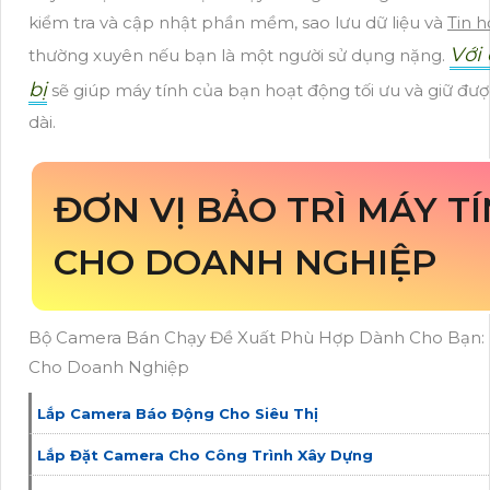
kiểm tra và cập nhật phần mềm, sao lưu dữ liệu và
Tin 
Với
thường xuyên nếu bạn là một người sử dụng nặng.
bị
sẽ giúp máy tính của bạn hoạt động tối ưu và giữ được
dài.
ĐƠN VỊ BẢO TRÌ MÁY TÍ
CHO DOANH NGHIỆP
Bộ Camera Bán Chạy Đề Xuất Phù Hợp Dành Cho Bạn: D
Cho Doanh Nghiệp
Lắp Camera Báo Động Cho Siêu Thị
Lắp Đặt Camera Cho Công Trình Xây Dựng