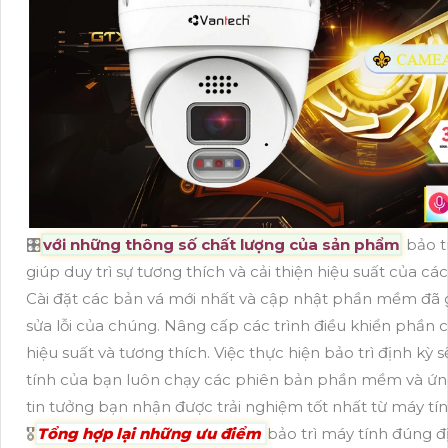
🎛
với những thông số chất lượng của sản phẩm
bảo t
giúp duy trì sự tương thích và cải thiện hiệu suất của 
Cài đặt các bản vá mới nhất và cập nhật phần mềm đã gi
sửa lỗi của chúng. Nâng cấp các trình điều khiển phần 
hiệu suất và tương thích. Việc thực hiện bảo trì định kỳ 
tính của bạn luôn chạy các phiên bản phần mềm và ứn
tin tưởng bạn nhận được trải nghiệm tốt nhất từ máy tí
🎖️
Tổng hợp lại những ưu điểm
bảo trì máy tính đúng đ