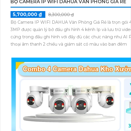
BỘ CAMERA IP WIFI DAHUA VĂN PHÒNG GIÁ RẺ
5,700,000 ₫
8,300,000 ₫
Bộ Camera IP WIFI DAHUA Văn Phòng Giá Rẻ là trọn gói 4
3MP được quản lý bở đầu ghi hình 4 kênh Ip và lưu trữ vide
cứng trong đầu ghi hình với đầy đủ các chưc năng như AI
thoại âm thanh 2 chiều và giám sát có màu vào ban đêm