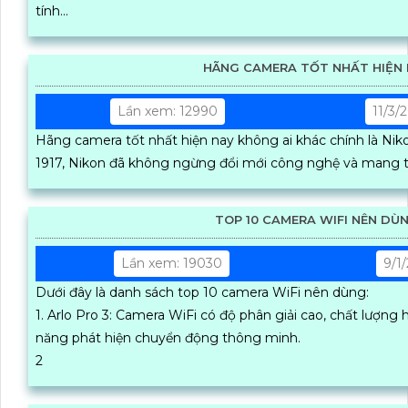
tính...
HÃNG CAMERA TỐT NHẤT HIỆN 
Lần xem: 12990
11/3/
Hãng camera tốt nhất hiện nay không ai khác chính là Nikon. Được thành lập từ
1917, Nikon đã không ngừng đổi mới công nghệ và mang t
TOP 10 CAMERA WIFI NÊN DÙ
Lần xem: 19030
9/1
Dưới đây là danh sách top 10 camera WiFi nên dùng:
1. Arlo Pro 3: Camera WiFi có độ phân giải cao, chất lượng hình ảnh tuyệt vời và tính
năng phát hiện chuyển động thông minh.
2