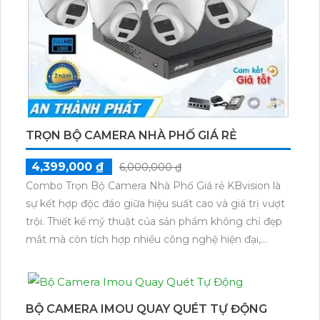
TRỌN BỘ CAMERA NHÀ PHỐ GIÁ RẺ
4,399,000 ₫
6,000,000 ₫
Combo Trọn Bộ Camera Nhà Phố Giá rẻ KBvision là
sự kết hợp độc đáo giữa hiệu suất cao và giá trị vượt
trội. Thiết kế mỹ thuật của sản phẩm không chỉ đẹp
mắt mà còn tích hợp nhiều công nghệ hiện đại,
mang đến sự tiện ích và an ninh cao cho ngôi nhà
của bạn
BỘ CAMERA IMOU QUAY QUÉT TỰ ĐỘNG