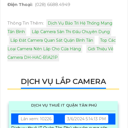
Điện Thoại:
(028) 6688.4949
Thông Tin Thêm:
Dịch Vụ Bảo Trì Hệ Thống Mạng
Tần Bình
Lắp Camera Sân Thi Đấu Chuyên Dụng
Lắp Đăt Camera Quan Sát Quận Bình Tân
Top Các
Loại Camera Nên Lắp Cho Cửa Hàng
Giới Thiệu Về
Camera DH-HAC-B1A21P
DỊCH VỤ LẮP CAMERA
DỊCH VỤ THUÊ IT QUẬN TÂN PHÚ
Lần xem: 10226
3/6/2024 5:14:13 PM
Dịch vụ thuê IT Quận Tân Phú chuyên cung cấp