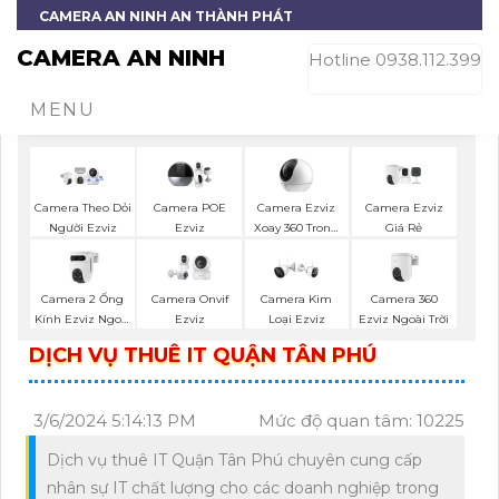
CAMERA AN NINH AN THÀNH PHÁT
CAMERA AN NINH
Hotline 0938.112.399
MENU
Camera Ezviz
Camera Ezviz
Camera Theo Dỏi
Camera POE
Xoay 360 Trong
Giá Rẻ
Người Ezviz
Ezviz
Nhà
Camera 2 Ống
Camera 360
Camera Onvif
Camera Kim
Kính Ezviz Ngoài
Ezviz Ngoài Trời
Ezviz
Loại Ezviz
Trời
DỊCH VỤ THUÊ IT QUẬN TÂN PHÚ
3/6/2024 5:14:13 PM
Mức độ quan tâm: 10225
Dịch vụ thuê IT Quận Tân Phú chuyên cung cấp
nhân sự IT chất lượng cho các doanh nghiệp trong