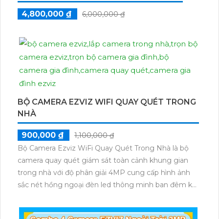
4,800,000 ₫
6,000,000 ₫
BỘ CAMERA EZVIZ WIFI QUAY QUÉT TRONG
NHÀ
900,000 ₫
1,100,000 ₫
Bộ Camera Ezviz WiFi Quay Quét Trong Nhà là bộ
camera quay quét giám sát toàn cảnh khung gian
trong nhà với độ phân giải 4MP cung cấp hình ảnh
sắc nét hồng ngoại đèn led thông minh ban đêm kết
hợp với đầu ghi 8 kênh X5S 8W và ổ cứng 500GB
giúp lưu trũ dữ liệu lâu dài