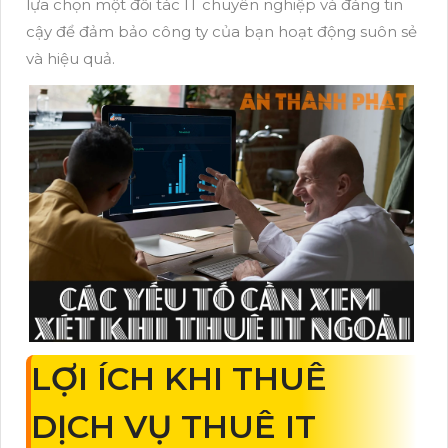
lựa chọn một đối tác IT chuyên nghiệp và đáng tin
cậy để đảm bảo công ty của bạn hoạt động suôn sẻ
và hiệu quả.
LỢI ÍCH KHI THUÊ
DỊCH VỤ THUÊ IT