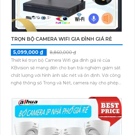
TRỌN BỘ CAMERA WIFI GIA ĐÌNH GIÁ RẺ
5,099,000 ₫
8,860,000 ₫
Thiết kế trọn bộ Camera Wifi gia đình giá rẻ của
KBvision sẽ mang đến cho bạn trải nghiệm giám sát
chất lượng với hình ảnh sắc nét và ổn định. Với công
nghệ thông số Trong và Nét, camera này cho phép
bạn giám sát từ xa cả ngày lẫn đêm với độ phân giải
2