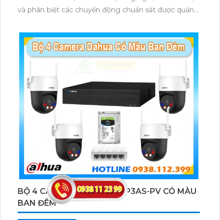
và phân biệt các chuyển động chuẩn sát được quản
lý tập trung bởi đầu ghi hình IP WiFi
BỘ 4 CAMERA DAHUA DH-P3AS-PV CÓ MÀU
BAN ĐÊM