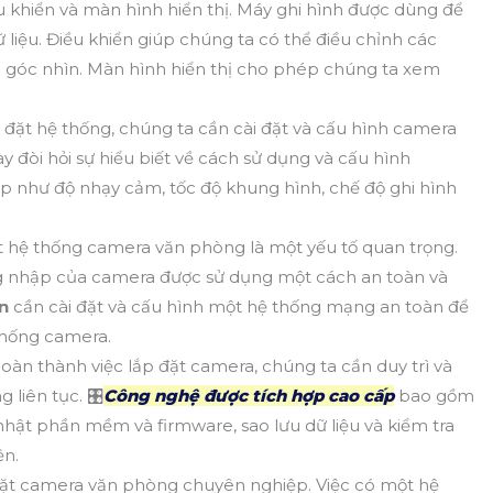
 khiển và màn hình hiển thị. Máy ghi hình được dùng để
ữ liệu. Điều khiển giúp chúng ta có thể điều chỉnh các
góc nhìn. Màn hình hiển thị cho phép chúng ta xem
ắp đặt hệ thống, chúng ta cần cài đặt và cấu hình camera
 đòi hỏi sự hiểu biết về cách sử dụng và cấu hình
ập như độ nhạy cảm, tốc độ khung hình, chế độ ghi hình
 hệ thống camera văn phòng là một yếu tố quan trọng.
 nhập của camera được sử dụng một cách an toàn và
ơn
cần cài đặt và cấu hình một hệ thống mạng an toàn để
thống camera.
hoàn thành việc lắp đặt camera, chúng ta cần duy trì và
liên tục. 🎛
Công nghệ được tích hợp cao cấp
bao gồm
nhật phần mềm và firmware, sao lưu dữ liệu và kiểm tra
ện.
 đặt camera văn phòng chuyên nghiệp. Việc có một hệ