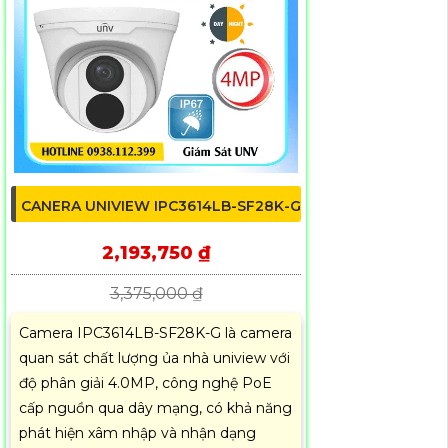
CANERA UNIVIEW IPC3614LB-SF28K-G
2,193,750 ₫
3,375,000 ₫
Camera IPC3614LB-SF28K-G là camera
quan sát chất lượng ủa nhà uniview với
độ phân giải 4.0MP, công nghệ PoE
cấp nguồn qua dây mạng, có khả năng
phát hiện xâm nhập và nhận dạng