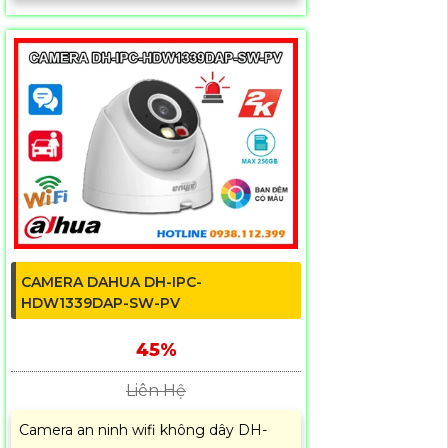
CAMERA DAHUA DH-IPC-
HDW1339DAP-SW-PV
45%
Liên Hệ
Camera an ninh wifi không dây DH-