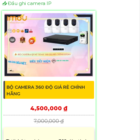
📥
Đầu ghi camera IP
BỘ CAMERA 360 ĐỘ GIÁ RẺ CHÍNH
HÃNG
4,500,000 ₫
7,000,000 ₫