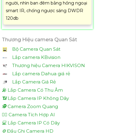
người, nhìn ban đêm bằng hồng ngoại
smart IR, chống ngược sáng DWDR
120db
Thương Hiệu camera Quan Sát
Bộ Camera Quan Sát
Lắp camera KBvision
Thương hiệu Camera HIKVISON
Lắp camera Dahua giá rẻ
Lắp Camera Giá Rẻ
️🎤️
Lắp Camera Có Thu Âm
📶
Lắp Camera IP Không Dây
🕵️
Camera Zoom Quang
🧛‍♀️
Camera Tích Hợp AI
💻
Lắp Camera IP Có Dây
⚙️
Đầu Ghi Camera HD