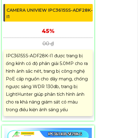
CAMERA UNIVIEW IPC3615SS-ADF28K-
I1
45%
00 ₫
IPC3615SS-ADF28K-I1 được trang bị
ống kính có độ phân giải 5.0MP cho ra
hình ảnh sắc nét, trang bị công nghệ
PoE cấp nguồn cho dây mạng, chống
ngược sáng WDR 130db, trang bị
LightHunter giúp phân tích hình ảnh
cho ra khả năng giám sát có màu
trong điều kiện ánh sáng yếu