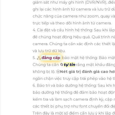
giám sát như máy ghi hình (DVR/NVR), điều
ghi lại các hình ảnh từ camera và lưu trữ d
chức năng của camera như zoom, quay và 
trực tiếp và theo dõi hình ảnh từ camera.
4. Cài đặt và cấu hình hệ thống: Sau khi l
để chúng hoạt động hiệu quả. Quá trình này
camera. Chúng ta cần xác định các thiết l
và lưu trữ dữ liệu.
5. ⁂
đẳng cấp
bảo mật hệ thống: Bảo mật
Chúng ta cần 🔄
tự tin
rằng mật khẩu đăng
không bị lộ. ⓦ
Nét giá trị đánh giá cao h
ngăn chặn việc truy cập trái phép vào hệ 
6. Bảo trì và bảo dưỡng hệ thống: Sau khi 
bảo dưỡng hệ thống để đảm bảo hoạt động 
kiểm tra và làm sạch camera định kỳ, cập 
các thiết bị phụ trợ như font chuyển đổi đi
Trên đây là một số điểm cần lưu ý khi lắp