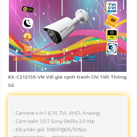
KX-C2121S5-VN Với giá cạnh tranh Chi Tiết Thông
Số
• Camera 4 in 1 (CVI, TVI, AHD, Analog)
• Cảm biến: 1/2.7 Sony SNR1s 2.0 Mp
• Độ phân giải: 1080P@25/30fps;