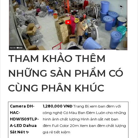
THAM KHẢO THÊM
NHỮNG SẢN PHẨM CÓ
CÙNG PHÂN KHÚC
Camera DH-
1,280,000 VNĐ
Trang Bị xem ban đêm với
HAC-
công nghệ Có Màu Ban Đêm Luôn cho những
HDW1509TLP-
hình ảnh chất lượng Hình ảnh sắt nét ban
A-LED Dahua
đêm Full Color 20m Xem ban đêm chất lượng
Sắt Nét ✨
giá rẻ tiết kiệm