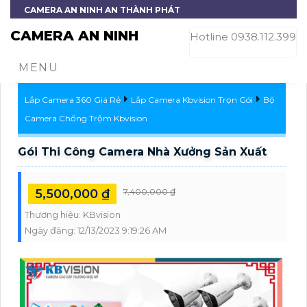
CAMERA AN NINH AN THÀNH PHÁT
CAMERA AN NINH
Hotline 0938.112.399
MENU
Lắp Camera 360 Giá Rẻ
Lắp Camera Kbvision Trọn Gói
Bộ
Camera Chống Trộm Kbvision
Gói Thi Công Camera Nhà Xưởng Sản Xuất
5,500,000 ₫
7,400,000 ₫
Thương hiệu:
KBvision
Ngày đăng:
12/13/2023 9:19:26 AM