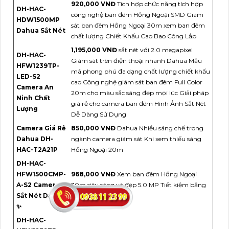
920,000 VNĐ
Tích hợp chức năng tích hợp
DH-HAC-
công nghệ ban đêm Hồng Ngoại SMD Giám
HDW1500MP
sát ban đêm Hồng Ngoại 30m xem ban đêm
Dahua Sắt Nét
chất lượng Chiết Khấu Cao Bao Công Lắp
1,195,000 VNĐ
sắt nét với 2.0 megapixel
DH-HAC-
Giám sát trên điện thoại nhanh Dahua Mẫu
HFW1239TP-
mã phong phú đa dạng chất lượng chiết khấu
LED-S2
cao Công nghệ giám sát ban đêm Full Color
Camera An
20m cho màu sắc sáng đẹp mọi lúc Giải pháp
Ninh Chất
giá rẻ cho camera ban đêm Hình Ảnh Sắt Nét
Lượng
Dễ Dàng Sử Dụng
Camera Giá Rẻ
850,000 VNĐ
Dahua Nhiều sáng chế trong
Dahua DH-
ngành camera giám sát Khi xem thiếu sáng
HAC-T2A21P
Hồng Ngoại 20m
DH-HAC-
HFW1500CMP-
968,000 VNĐ
Xem ban đêm Hồng Ngoại
A-S2 Camera
30m siêu sáng và đẹp 5.0 MP Tiết kiệm băng
Sắt Nét Dahua
thông hình ảnh
✨
DH-HAC-