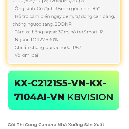
720P@25/30fps; 720P@50/60fps;
• Ống kính: Cố định 3.6mm góc nhìn: 84°
• Hỗ trợ cảm biến ngày đêm, tự động cân bằng,
chống ngược sáng, 2DDNR
• Tầm xa hồng ngoại: 30m, hỗ trợ Smart IR
• Nguồn DC12V ±30%
• Chuẩn chống bụi và nước IP67
• Vỏ kim loại
KX-C2121S5-VN-
KX-
7104AI-VN
KBVISION
Gói Thi Công Camera Nhà Xưởng Sản Xuất