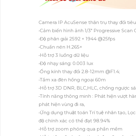
Camera IP AcuSense thân trụ thay đổi tiê
•Cảm biến hình ảnh 1/3" Progressive Sca
•Độ phân giải 2592 × 1944 @25fps
•Chuẩn nén H.265+
•Hỗ trợ 3 luồng dữ liệu
•Độ nhạy sáng: 0.003 lux
•Ống kính thay đổi 2.8-12mm @F1.4;
•Tầm xa đèn hồng ngoại 60m
•Hỗ trợ 3D DNR, BLC,HLC, chống ngược 
•Tính năng thông minh : Phát hiện vượt hà
phát hiện vùng đi ra,
•Ứng dụng thuật toán Trí tuệ nhân tạo, Lo
độ chính xác có thể đạt 98.94%
•Hỗ trợ zoom phóng qua phần mềm