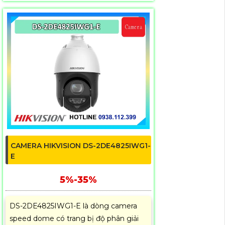
CAMERA HIKVISION DS-2DE4825IWG1-
E
5%-35%
DS-2DE4825IWG1-E là dòng camera
speed dome có trang bị độ phân giải