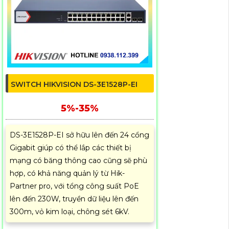
SWITCH HIKVISION DS-3E1528P-EI
5%-35%
DS-3E1528P-EI sở hữu lên đến 24 cổng
Gigabit giúp có thể lắp các thiết bị
mạng có băng thông cao cũng sẽ phù
hợp, có khả năng quản lý từ Hik-
Partner pro, với tổng công suất PoE
lên đến 230W, truyền dữ liệu lên đến
300m, vỏ kim loại, chông sét 6kV.