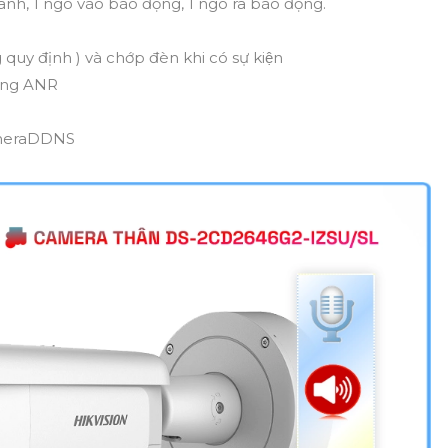
anh, 1 ngõ vào báo động, 1 ngõ ra báo động.
y định ) và chớp đèn khi có sự kiện
năng ANR
 CameraDDNS