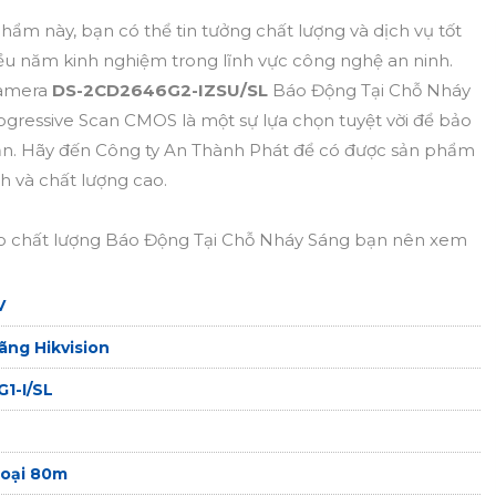
ẩm này, bạn có thể tin tưởng chất lượng và dịch vụ tốt
hiều năm kinh nghiệm trong lĩnh vực công nghệ an ninh.
amera
DS-2CD2646G2-IZSU/SL
Báo Động Tại Chỗ Nháy
rogressive Scan CMOS là một sự lựa chọn tuyệt vời để bảo
 bạn. Hãy đến Công ty An Thành Phát để có được sản phẩm
h và chất lượng cao.
 chất lượng Báo Động Tại Chỗ Nháy Sáng bạn nên xem
V
ng Hikvision
1-I/SL
oại 80m