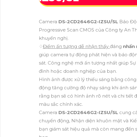
Camera
DS-2CD2646G2-IZSU/SL
Báo Độn
Progressive Scan CMOS của Công ty An Th
khuyến nghị.
♢
Điểm ấn tượng dễ nhận thấy
đáng
nhấn
giúp camera tự động phát hiện và báo độn
sát. Công nghệ mới ấn tượng nhất giúp Sự 
đình hoặc doanh nghiệp của bạn.
Hình ảnh được xử lý thiếu sáng bằng công
động tăng cường độ nhạy sáng khi ánh sáng
rằng bạn sẽ có hình ảnh rõ nét và chi tiết 
màu sắc chính xác.
Camera
DS-2CD2646G2-IZSU/SL
cung cấ
chuyển động, Nhận diện khuôn mặt và Kiểm
bạn giám sát hiệu quả mà còn mang đến sự 