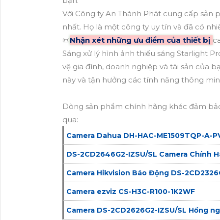
bạn.
Với Công ty An Thành Phát cung cấp sản ph
nhất. Họ là một công ty uy tín và đã có n
📜
Nhận xét những ưu điểm của thiết bị
c
Sáng xử lý hình ảnh thiếu sáng Starlight P
vệ gia đình, doanh nghiệp và tài sản của
này và tận hưởng các tính năng thông min
Dòng sản phẩm chính hãng khác đảm bảo
qua:
Camera Dahua DH-HAC-ME1509TQP-A-P
DS-2CD2646G2-IZSU/SL Camera Chính Hã
Camera Hikvision Báo Động DS-2CD2326G
Camera ezviz CS-H3C-R100-1K2WF
Camera DS-2CD2626G2-IZSU/SL Hồng ng