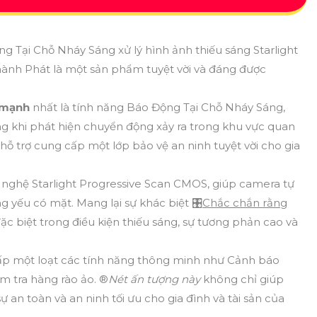
g Tại Chỗ Nháy Sáng xử lý hình ảnh thiếu sáng Starlight
ành Phát là một sản phẩm tuyệt vời và đáng được
 mạnh
nhất là tính năng Báo Động Tại Chỗ Nháy Sáng,
g khi phát hiện chuyển động xảy ra trong khu vực quan
hỗ trợ cung cấp một lớp bảo vệ an ninh tuyệt vời cho gia
 nghệ Starlight Progressive Scan CMOS, giúp camera tự
 yếu có mặt. Mang lại sự khác biệt 🎛
Chắc chắn rằng
đặc biệt trong điều kiện thiếu sáng, sự tương phản cao và
p một loạt các tính năng thông minh như Cảnh báo
 tra hàng rào ảo. ®️
Nét ấn tượng này
không chỉ giúp
an toàn và an ninh tối ưu cho gia đình và tài sản của