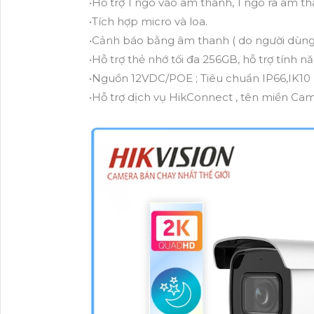
•Hỗ trợ 1 ngõ vào âm thanh, 1 ngõ ra âm th
•Tích hợp micro và loa.
•Cảnh báo bằng âm thanh ( do người dùng qu
•Hỗ trợ thẻ nhớ tối đa 256GB, hỗ trợ tính 
•Nguồn 12VDC/POE ; Tiêu chuẩn IP66,IK10
•Hỗ trợ dịch vụ HikConnect , tên miền