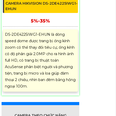
CAMERA HIKVISION DS-2DE4225IWG1-
EHUN
5%-35%
DS-2DE4225IWG1-EHUN là dòng
speed dome được trang bị ống kính
zoom có thể thay đổi tiêu cự, ống kính
có độ phân giải 2.0MP cho ra hình ảnh
full HD, có trang bị thuật toán
AcuSense phân biệt người và phương
tiện, trang bị micro và loa giúp đàm
thoại 2 chiều, nhìn ban đêm bằng hồng
ngoại 100m.
CAMERA THEO CHỨC NĂNG