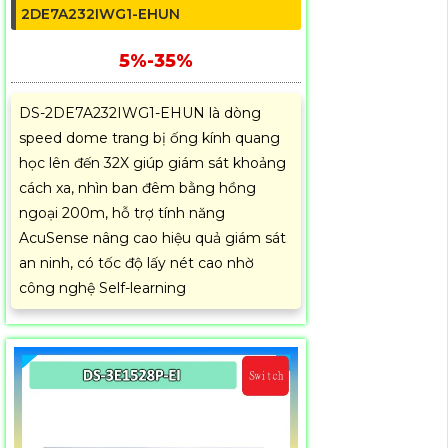
2DE7A232IWG1-EHUN
5%-35%
DS-2DE7A232IWG1-EHUN là dòng
speed dome trang bị ống kính quang
học lên đến 32X giúp giám sát khoảng
cách xa, nhìn ban đêm bằng hồng
ngoại 200m, hỗ trợ tính năng
AcuSense nâng cao hiệu quả giám sát
an ninh, có tốc độ lấy nét cao nhờ
công nghệ Self-learning