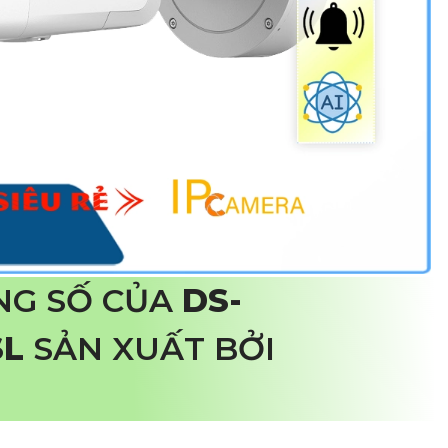
NG SỐ CỦA
DS-
SL
SẢN XUẤT BỞI