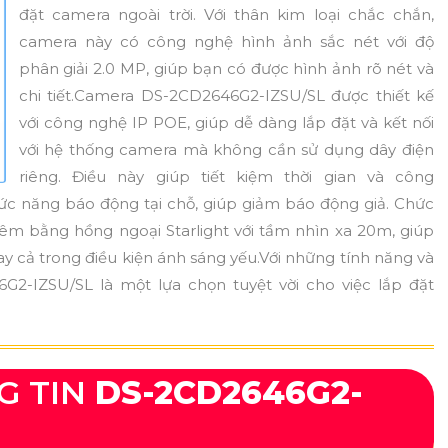
đặt camera ngoài trời. Với thân kim loại chắc chắn,
camera này có công nghệ hình ảnh sắc nét với độ
phân giải 2.0 MP, giúp bạn có được hình ảnh rõ nét và
chi tiết.Camera DS-2CD2646G2-IZSU/SL được thiết kế
với công nghệ IP POE, giúp dễ dàng lắp đặt và kết nối
với hệ thống camera mà không cần sử dụng dây điện
riêng. Điều này giúp tiết kiệm thời gian và công
hức năng báo động tại chỗ, giúp giảm báo động giả. Chức
êm bằng hồng ngoại Starlight với tầm nhìn xa 20m, giúp
ay cả trong điều kiện ánh sáng yếu.Với những tính năng và
G2-IZSU/SL là một lựa chọn tuyệt vời cho việc lắp đặt
G TIN
DS-2CD2646G2-