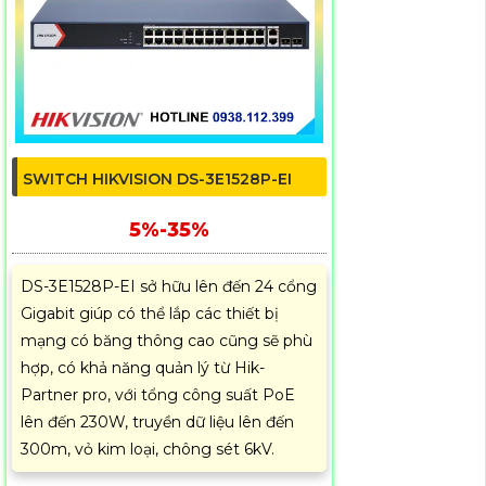
SWITCH HIKVISION DS-3E1528P-EI
5%-35%
DS-3E1528P-EI sở hữu lên đến 24 cổng
Gigabit giúp có thể lắp các thiết bị
mạng có băng thông cao cũng sẽ phù
hợp, có khả năng quản lý từ Hik-
Partner pro, với tổng công suất PoE
lên đến 230W, truyền dữ liệu lên đến
300m, vỏ kim loại, chông sét 6kV.