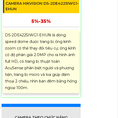
CAMERA HIKVISION DS-2DE4225IWG1-
EHUN
5%-35%
DS-2DE4225IWG1-EHUN là dòng
speed dome được trang bị ống kính
zoom có thể thay đổi tiêu cự, ống kính
có độ phân giải 2.0MP cho ra hình ảnh
full HD, có trang bị thuật toán
AcuSense phân biệt người và phương
tiện, trang bị micro và loa giúp đàm
thoại 2 chiều, nhìn ban đêm bằng hồng
ngoại 100m.
CAMERA THEO CHỨC NĂNG