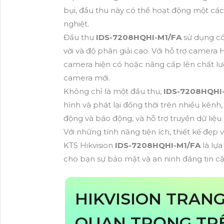
bụi, đầu thu này có thể hoạt động một cách
nghiệt.
Đầu thu
IDS-7208HQHI-M1/FA
sử dụng cô
vời và độ phân giải cao. Với hỗ trợ camer
camera hiện có hoặc nâng cấp lên chất l
camera mới.
Không chỉ là một đầu thu,
IDS-7208HQHI
hình và phát lại đồng thời trên nhiều kên
động và báo động, và hỗ trợ truyền dữ liệ
Với những tính năng tiện ích, thiết kế đẹp
KTS Hikvision
IDS-7208HQHI-M1/FA
là lự
cho bạn sự bảo mật và an ninh đáng tin cậ
HIKVISION TRAN
QUAN TRỌNG T