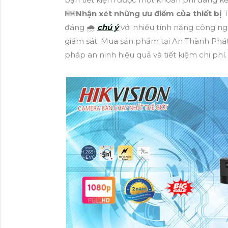
⌨
Nhận xét những ưu điểm của thiết bị
T
đáng 🌧️
chú ý
với nhiều tính năng công n
giám sát. Mua sản phẩm tại An Thành Phát
pháp an ninh hiệu quả và tiết kiệm chi phí.