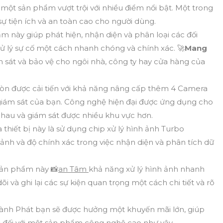
 một sản phẩm vượt trội với nhiều điểm nổi bật. Một trong
ự tiện ích và an toàn cao cho người dùng.
 này giúp phát hiện, nhận diện và phân loại các đối
xử lý sự cố một cách nhanh chóng và chính xác. 🚀
Mang
sát và bảo vệ cho ngôi nhà, công ty hay cửa hàng của
n được cải tiến với khả năng nâng cấp thêm 4 Camera
giám sát của bạn. Công nghệ hiện đại được ứng dụng cho
hau và giám sát được nhiều khu vực hơn.
 thiết bị này là sử dụng chip xử lý hình ảnh Turbo
ảnh và độ chính xác trong việc nhận diện và phân tích dữ
sản phẩm này 📸
an Tâm
khả năng xử lý hình ảnh nhanh
 và ghi lại các sự kiện quan trọng một cách chi tiết và rõ
hành Phát bạn sẽ được hưởng một khuyến mãi lớn, giúp
 đối với một sản phẩm công nghệ cao như vậy.