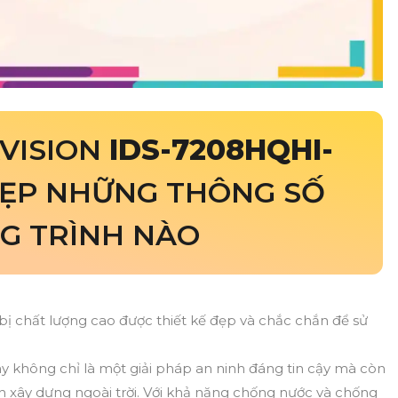
KVISION
IDS-7208HQHI-
ĐẸP NHỮNG THÔNG SỐ
G TRÌNH NÀO
 bị chất lượng cao được thiết kế đẹp và chắc chắn để sử
 này không chỉ là một giải pháp an ninh đáng tin cậy mà còn
h xây dựng ngoài trời. Với khả năng chống nước và chống