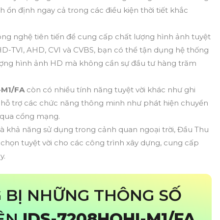
 ổn định ngay cả trong các điều kiện thời tiết khắc
ng nghệ tiên tiến để cung cấp chất lượng hình ảnh tuyệt
a HD-TVI, AHD, CVI và CVBS, bạn có thể tận dụng hệ thống
ượng hình ảnh HD mà không cần sự đầu tư hàng trăm
-M1/FA
còn có nhiều tính năng tuyệt vời khác như ghi
h, hỗ trợ các chức năng thông minh như phát hiện chuyển
u qua cổng mạng.
 và khả năng sử dụng trong cảnh quan ngoại trời, Đầu Thu
a chọn tuyệt vời cho các công trình xây dựng, cung cấp
y.
G BỊ NHỮNG THÔNG SỐ
RÊN
IDS-7208HQHI-M1/FA