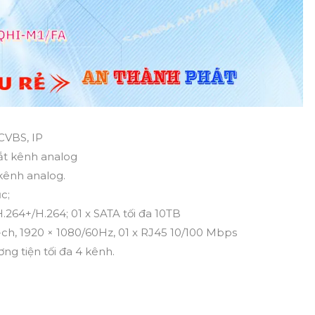
CVBS, IP
tắt kênh analog
 kênh analog.
c;
264+/H.264; 01 x SATA tối đa 10TB
-ch, 1920 × 1080/60Hz, 01 x RJ45 10/100 Mbps
ng tiện tối đa 4 kênh.