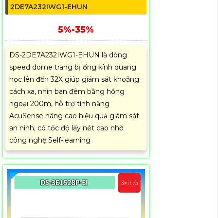
2DE7A232IWG1-EHUN
5%-35%
DS-2DE7A232IWG1-EHUN là dòng
speed dome trang bị ống kính quang
học lên đến 32X giúp giám sát khoảng
cách xa, nhìn ban đêm bằng hồng
ngoại 200m, hỗ trợ tính năng
AcuSense nâng cao hiệu quả giám sát
an ninh, có tốc độ lấy nét cao nhờ
công nghệ Self-learning