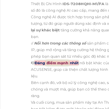
Thiết Bị Ghi Hình
IDS-7208HQHI-M1/FA
là
số đó là công nghệ AI cao cấp, mang đến s
Công nghệ AI được tích hợp trong sản phẩm
tượng, từ đó giúp người dùng xác định và 
lại sự khác biệt
tăng cường khả năng quan 
bạn.
☄️
Nỗi hơn trong các thông số
sản phẩm cò
IP, giúp mở rộng và tăng cường hệ thống 
phép bạn quan sát từ nhiều góc độ khác n
🎼️
Đáng
điểm mạnh
nhất
nổi bật khác của
ACUSENSE, giúp cải thiện chất lượng hình 
liệu.
Bên cạnh đó, với bộ xử lý công nghệ cao, 
chóng và mượt mà, giúp bạn có thể theo dõi
ràng.
Và cuối cùng, mua sản phẩm này tại An T
bạn tiết kiệm được một khoản phí đáng kể