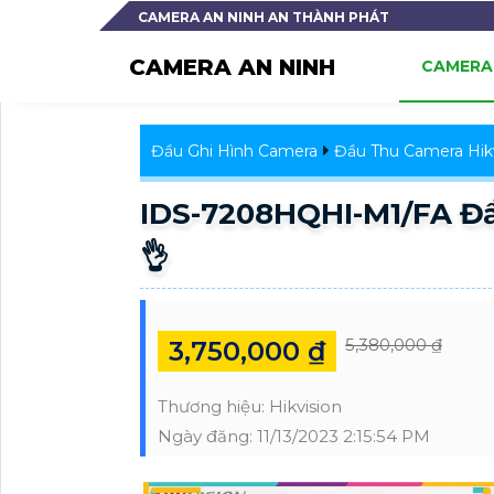
CAMERA AN NINH AN THÀNH PHÁT
CAMERA AN NINH
CAMERA 
Đầu Ghi Hình Camera
Đầu Thu Camera Hikv
IDS-7208HQHI-M1/FA Đầ
👌
5,380,000 ₫
3,750,000 ₫
Thương hiệu:
Hikvision
Ngày đăng:
11/13/2023 2:15:54 PM