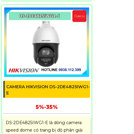
CAMERA HIKVISION DS-2DE4825IWG1-
E
5%-35%
DS-2DE4825IWG1-E là dòng camera
speed dome có trang bị độ phân giải