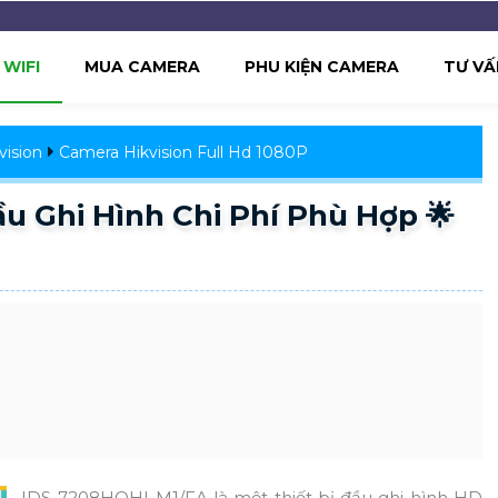
WIFI
MUA CAMERA
PHU KIỆN CAMERA
TƯ VẤ
ision
Camera Hikvision Full Hd 1080P
u Ghi Hình Chi Phí Phù Hợp 🌟
IDS-7208HQHI-M1/FA là một thiết bị đầu ghi hình HD