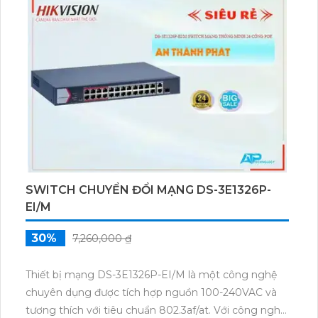
đủ các yêu cầu về tiêu chuẩn và chất lượng.
SWITCH CHUYỂN ĐỔI MẠNG DS-3E1326P-
EI/M
30%
7,260,000 ₫
Thiết bị mạng DS-3E1326P-EI/M là một công nghệ
chuyên dụng được tích hợp nguồn 100-240VAC và
tương thích với tiêu chuẩn 802.3af/at. Với công nghệ