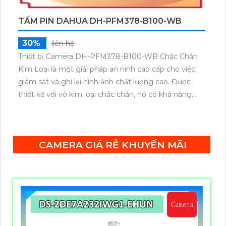
TẤM PIN DAHUA DH-PFM378-B100-WB
30%
liên hệ
Thiết bị Camera DH-PFM378-B100-WB Chắc Chắn
Kim Loại là một giải pháp an ninh cao cấp cho việc
giám sát và ghi lại hình ảnh chất lượng cao. Được
thiết kế với vỏ kim loại chắc chắn, nó có khả năng
chống va đập và chịu được các tác động môi trường
khắc nghiệt. Với độ phân giải Full HD, thiết bị này cho
phép bạn xem và ghi lại hình ảnh rõ nét ngay cả
CAMERA GIÁ RẺ KHUYẾN MÃI
trong điều kiện ánh sáng yếu. Nó cũng đi kèm với
các tính năng tiện ích như chống nhiễu, chống
ngược sáng và hỗ trợ kết nối không dây. Camera
DH-PFM378-B100-WB Chắc Chắn Kim Loại thích
hợp cho các ứng dụng giám sát an ninh trong nhà,
văn phòng và các khu vực công cộng.