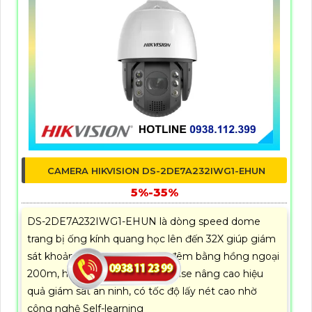
CAMERA HIKVISION DS-2DE7A232IWG1-EHUN
5%-35%
DS-2DE7A232IWG1-EHUN là dòng speed dome
trang bị ống kính quang học lên đến 32X giúp giám
sát khoảng cách xa, nhìn ban đêm bằng hồng ngoại
200m, hỗ trợ tính năng AcuSense nâng cao hiệu
quả giám sát an ninh, có tốc độ lấy nét cao nhờ
công nghệ Self-learning