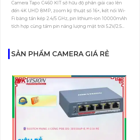
Camera Tapo C460 KIT sở hữu độ phân giải cao lên
đến 4K UHD 8MP, zoom kỹ thuật số 16×, kết nối Wi-
Fi băng tần kép 2.4/5 GHz, pin lithium-ion 10000mAh
tích hợp cùng tấm pin năng lượng mặt trời 5.2V/2.5W.
Tapo C460 KIT cũng hỗ trợ quan sát ban đêm màu
với cảm biến Starlight, tầm nhìn lên đến 15 m.
SẢN PHẨM CAMERA GIÁ RẺ