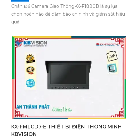
Chân Đế Camera Giao ThôngKX-F1880B là sự lựa
chọn hoàn hảo để đảm bảo an ninh và giám sát hiệu
quả.
KX-FMLCD7-E THIẾT BỊ ĐIỆN THÔNG MINH
KBVISION