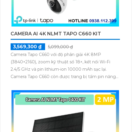
CAMERA AI 4K NLMT TAPO C660 KIT
3,569,300 ₫
5,099,000 ₫
Camera Tapo C660 với độ phân giải 4K 8MP
(3840×2160), zoom kỹ thuật số 18×, kết nối Wi-Fi
2.4/5 GHz và pin lithium-ion 10000 mAh sạc lại.
Camera Tapo C660 còn được trang bị tấm pin năng
lượng mặt trời 5.2V 2.5W, tích hợp AI phát hiện người,
thú cưng, phương tiện, lưu trữ thẻ microSD tối đa 512
GB.