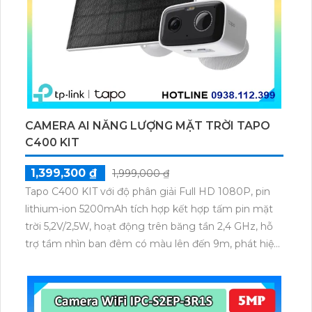
CAMERA AI NĂNG LƯỢNG MẶT TRỜI TAPO
C400 KIT
1,399,300 ₫
1,999,000 ₫
Tapo C400 KIT với độ phân giải Full HD 1080P, pin
lithium-ion 5200mAh tích hợp kết hợp tấm pin mặt
trời 5,2V/2,5W, hoạt động trên băng tần 2,4 GHz, hỗ
trợ tầm nhìn ban đêm có màu lên đến 9m, phát hiện
chuyển động và con người bằng AI, đồng thời lưu trữ
dữ liệu qua thẻ microSD lên đến 512GB.