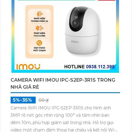
CAMERA WIFI IMOU IPC-S2EP-3R1S TRONG
NHÀ GIÁ RẺ
5%-35%
00 ₫
Camera WiFi IMOU IPC-S2EP-3R1S cho hình ảnh
3MP rõ nét góc nhìn rộng 100° và tầm nhìn ban
đêm 10m, phù hợp giám sát trong nhà. Hỗ trợ gọi
video một chạm đàm thoại hai chiều và kết nối Wi-Fi