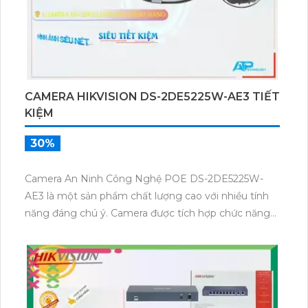
CAMERA HIKVISION DS-2DE5225W-AE3 TIẾT
KIỆM
30%
Camera An Ninh Công Nghệ POE DS-2DE5225W-
AE3 là một sản phẩm chất lượng cao với nhiều tính
năng đáng chú ý. Camera được tích hợp chức năng
xoay zoom, cho phép xem cự ly xa một cách dễ
dàng. Đặc biệt, camera còn được trang bị công nghệ
Hồng Ngoại Smart IR, giúp tiết kiệm 50% dung
lượng lưu trữ (H.265+/H.265/H.264+/H.264). Nhờ công
suất cao trung thực CMOS, camera có thể thu hình