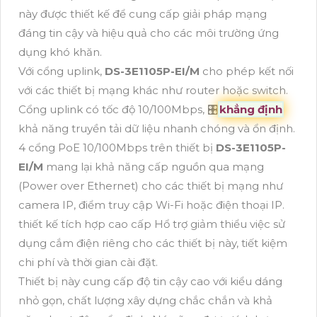
này được thiết kế để cung cấp giải pháp mạng
đáng tin cậy và hiệu quả cho các môi trường ứng
dụng khó khăn.
Với cổng uplink,
DS-3E1105P-EI/M
cho phép kết nối
với các thiết bị mạng khác như router hoặc switch.
Cổng uplink có tốc độ 10/100Mbps, 🎛
khẳng định
khả năng truyền tải dữ liệu nhanh chóng và ổn định.
4 cổng PoE 10/100Mbps trên thiết bị
DS-3E1105P-
EI/M
mang lại khả năng cấp nguồn qua mạng
(Power over Ethernet) cho các thiết bị mạng như
camera IP, điểm truy cập Wi-Fi hoặc điện thoại IP.
thiết kế tích hợp cao cấp Hổ trợ giảm thiểu việc sử
dụng cắm điện riêng cho các thiết bị này, tiết kiệm
chi phí và thời gian cài đặt.
Thiết bị này cung cấp độ tin cậy cao với kiểu dáng
nhỏ gọn, chất lượng xây dựng chắc chắn và khả