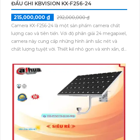
ĐẦU GHI KBVISION KX-F256-24
215,000,000 ₫
292,000,000 ₫
Camera KX-F256-24 là một sản phẩm camera chất
lượng cao và tiên tiến. Với độ phân giải 24 megapixel,
camera này cung cấp những hình ảnh sắc nét và
chất lượng tuyệt vời. Thiết kế nhỏ gọn và xinh xắn, dễ
dàng lắp đặt trong nhiều không gian khác nhau.
Camera KX-F256-24 có khả năng ghi hình Full HD,
cho phép người dùng theo dõi và giám sát từ xa
bằng điện thoại thông minh. Hơn nữa, tích hợp tính
năng phát hiện chuyển động và báo động, giúp bảo
vệ an ninh gia đình và văn phòng.