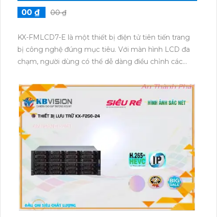
00 ₫
00 ₫
KX-FMLCD7-E là một thiết bị điện tử tiên tiến trang
bị công nghệ đúng mục tiêu. Với màn hình LCD đa
chạm, người dùng có thể dễ dàng điều chỉnh các
chức năng. Thiết bị còn tích hợp công nghệ kết nối
Bluetooth, giúp kết nối nhanh chóng với các thiết bị
khác. Điều khiển từ xa thông qua ứng dụng điện
thoại thông minh cũng là một tính năng tiện lợi của
KX-FMLCD7-E. Thiết bị cung cấp hiệu suất cao và
khả năng tiết kiệm năng lượng.