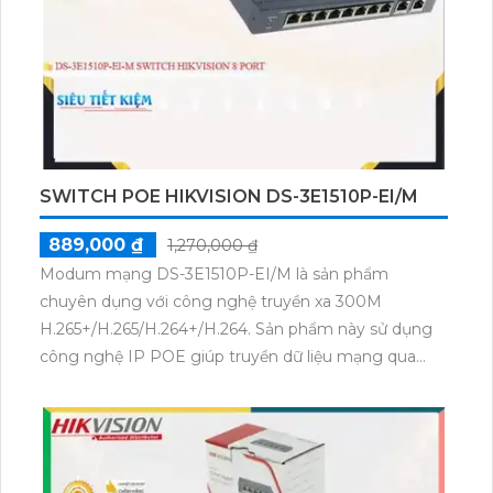
SWITCH POE HIKVISION DS-3E1510P-EI/M
889,000 ₫
1,270,000 ₫
Modum mạng DS-3E1510P-EI/M là sản phẩm
chuyên dụng với công nghệ truyền xa 300M
H.265+/H.265/H.264+/H.264. Sản phẩm này sử dụng
công nghệ IP POE giúp truyền dữ liệu mạng qua
nguồn điện. DS-3E1510P-EI/M được trang bị chuẩn
nén video H.265+/H.265/H.264+/H.264, giúp tiết kiệm
băng thông mạng và lưu trữ dữ liệu hiệu quả. Sản
phẩm này ideal cho các hệ thống camera an ninh,