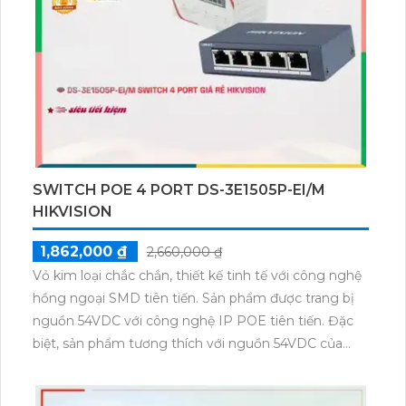
giúp giám sát hiệu quả và tin cậy.
SWITCH POE 4 PORT DS-3E1505P-EI/M
HIKVISION
1,862,000 ₫
2,660,000 ₫
Vỏ kim loại chắc chắn, thiết kế tinh tế với công nghệ
hồng ngoại SMD tiên tiến. Sản phẩm được trang bị
nguồn 54VDC với công nghệ IP POE tiên tiến. Đặc
biệt, sản phẩm tương thích với nguồn 54VDC của
Modum Mạng DS-3E1505P-EI/M, giúp tối ưu hóa
hiệu suất kết nối mạng. Sản phẩm này đáp ứng đầy