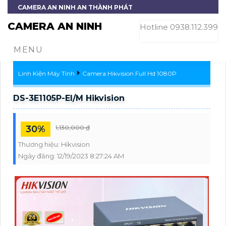
CAMERA AN NINH AN THÀNH PHÁT
CAMERA AN NINH
Hotline 0938.112.399
MENU
Linh Kiện Máy Tính
Camera Hikvision Full Hd 1080P
DS-3E1105P-EI/M Hikvision
30%
1,130,000 ₫
Thương hiệu:
Hikvision
Ngày đăng:
12/19/2023 8:27:24 AM