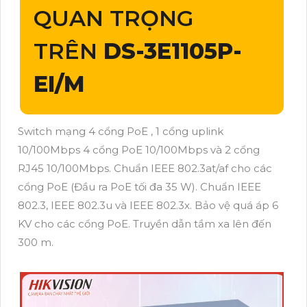
QUAN TRỌNG
TRÊN
DS-3E1105P-
EI/M
Switch mạng 4 cổng PoE , 1 cổng uplink
10/100Mbps 4 cổng PoE 10/100Mbps và 2 cổng
RJ45 10/100Mbps. Chuẩn IEEE 802.3at/af cho các
cổng PoE (Đầu ra PoE tối đa 35 W). Chuẩn IEEE
802.3, IEEE 802.3u và IEEE 802.3x. Bảo vệ quá áp 6
KV cho các cổng PoE. Truyền dẫn tầm xa lên đến
300 m.