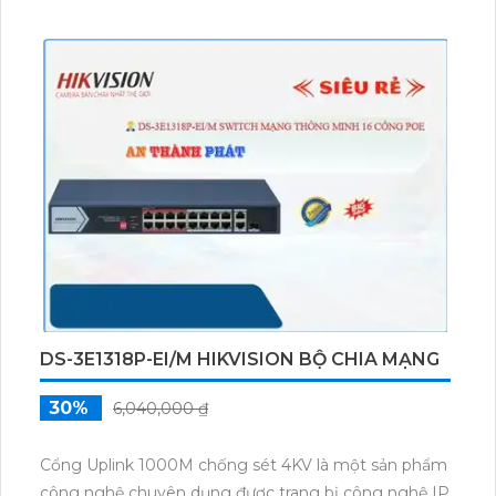
IP POE, thiết bị này cho phép truyền dữ liệu và cấp
nguồn điện qua một dây cáp duy nhất. Điều này giúp
tiết kiệm không gian và giảm thời gian lắp đặt.
Nguồn điện 100-240VAC của switch giúp đảm bảo
hoạt động ổn định và bền bỉ cho thiết bị.
DS-3E1318P-EI/M HIKVISION BỘ CHIA MẠNG
30%
6,040,000 ₫
Cổng Uplink 1000M chống sét 4KV là một sản phẩm
công nghệ chuyên dụng được trang bị công nghệ IP