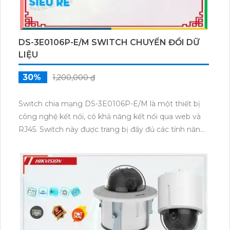
DS-3E0106P-E/M SWITCH CHUYỂN ĐỔI DỮ
LIỆU
30%
1,200,000 ₫
Switch chia mạng DS-3E0106P-E/M là một thiết bị
công nghệ kết nối, có khả năng kết nối qua web và
RJ45. Switch này được trang bị đầy đủ các tính năng
cần thiết để phân phối mạng hiệu quả, bao gồm 6
cổng RJ45 và hỗ trợ chuẩn Gigabit Ethernet. Thiết bị
này cung cấp khả năng quản lý thông qua giao diện
web, giúp dễ dàng cấu hình và quản lý mạng một
cách linh hoạt và hiệu quả.