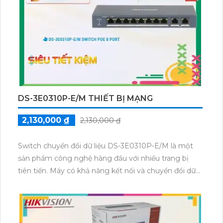
ảnh màu đẹp hơn và cho phép xem được ban đêm
với chất lượng hình ảnh rõ nét nhờ công nghệ Hồng
Ngoại Siêu Xa.
DS-3E0310P-E/M THIẾT BỊ MẠNG
2,130,000 ₫
2,130,000 ₫
Switch chuyển đổi dữ liệu DS-3E0310P-E/M là một
sản phẩm công nghệ hàng đầu với nhiều trang bị
tiên tiến. Máy có khả năng kết nối và chuyển đổi dữ
liệu nhanh chóng và ổn định. Switch này được thiết
kế với 10 cổng Ethernet 10/100Mbps, giúp cung cấp
tốc độ truyền tải cao và đáng tin cậy. Ngoài ra, sản
phẩm này còn được trang bị tính năng PoE (Power