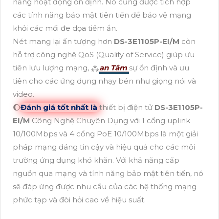
năng hoạt động ổn định. Nó cũng được tích hợp
các tính năng bảo mật tiên tiến để bảo vệ mạng
khỏi các mối đe dọa tiềm ẩn.
Nét mang lại ấn tượng hơn
DS-3E1105P-EI/M
còn
hỗ trợ công nghệ QoS (Quality of Service) giúp ưu
tiên lưu lượng mạng, ⁂
an Tâm
sự ổn định và ưu
tiên cho các ứng dụng nhạy bén như giọng nói và
video.
🌔
Đánh giá tốt nhất là
thiết bị điện tử
DS-3E1105P-
EI/M
Công Nghệ Chuyên Dụng với 1 cổng uplink
10/100Mbps và 4 cổng PoE 10/100Mbps là một giải
pháp mạng đáng tin cậy và hiệu quả cho các môi
trường ứng dụng khó khăn. Với khả năng cấp
nguồn qua mạng và tính năng bảo mật tiên tiến, nó
sẽ đáp ứng được nhu cầu của các hệ thống mạng
phức tạp và đòi hỏi cao về hiệu suất.