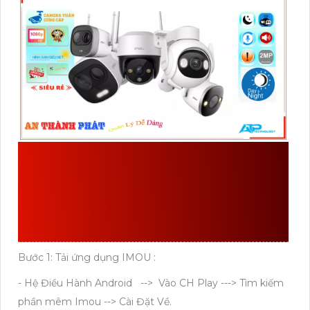
HƯỚNG DẪN KẾT NỐI
CAMERA IMOU VÀO
ĐIỆN THOẠI.
Bước 1: Tải ứng dụng IMOU :
- Hệ Điều Hành Android --> Vào CH Play ---> Tìm kiếm
phần mêm Imou --> Cài Đặt Về.