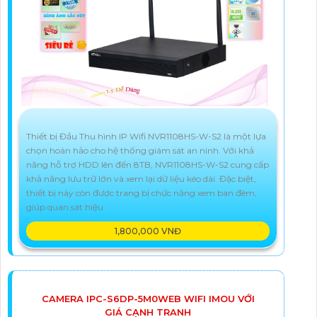
Thiết bị Đầu Thu hình IP Wifi NVR1108HS-W-S2 là một lựa
chọn hoàn hảo cho hệ thống giám sát an ninh. Với khả
năng hỗ trợ HDD lên đến 8TB, NVR1108HS-W-S2 cung cấp
khả năng lưu trữ lớn và xem lại dữ liệu kéo dài. Đặc biệt,
thiết bị này còn được trang bị chức năng xem ban đêm,
giúp quan sát hiệu
1,800,000 VNĐ
CAMERA IPC-S6DP-5M0WEB WIFI IMOU VỚI
GIÁ CẠNH TRANH