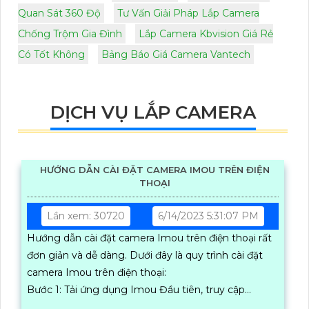
Quan Sát 360 Độ
Tư Vấn Giải Pháp Lắp Camera
Chống Trộm Gia Đình
Lắp Camera Kbvision Giá Rẻ
Có Tốt Không
Bảng Báo Giá Camera Vantech
DỊCH VỤ LẮP CAMERA
HƯỚNG DẪN CÀI ĐẶT CAMERA IMOU TRÊN ĐIỆN
THOẠI
Lần xem: 30720
6/14/2023 5:31:07 PM
Hướng dẫn cài đặt camera Imou trên điện thoại rất
đơn giản và dễ dàng. Dưới đây là quy trình cài đặt
camera Imou trên điện thoại:
Bước 1: Tải ứng dụng Imou Đầu tiên, truy cập...