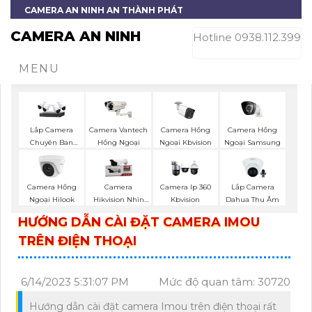
CAMERA AN NINH AN THÀNH PHÁT
CAMERA AN NINH
Hotline 0938.112.399
MENU
Camera Hồng
Lắp Camera
Camera Vantech
Camera Hồng
Ngoại Samsung
Chuyên Ban
Hồng Ngoại
Ngoại Kbvision
Đêm
Lắp Camera
Camera Hồng
Camera
Camera Ip 360
Dahua Thu Âm
Ngoại Hilook
Hikvision Nhìn
Kbvision
Đêm
HƯỚNG DẪN CÀI ĐẶT CAMERA IMOU
TRÊN ĐIỆN THOẠI
6/14/2023 5:31:07 PM
Mức độ quan tâm: 30720
Hướng dẫn cài đặt camera Imou trên điện thoại rất