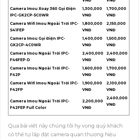
VNĐ
VNĐ
Camera Imou Xoay 360 Gọi Điện
1,300,000
1,700,000
IPC-GK2CP-5C0WR
VNĐ
VNĐ
Camera Wifi Imou Ngoài Trời IPC-
1,800,000
2,150,000
S41FEP
VNĐ
VNĐ
Camera Imou Gọi Điện IPC-
1,400,000
1,500,000
GK2CP-4C0WR
VNĐ
VNĐ
Camera Imou Ngoài Trời IPC-
2,400,000
2,400,000
F46FEP-D
VNĐ
VNĐ
Camera Imou Ngoài Trời IPC-
1,600,000
1,700,000
F42P
VNĐ
VNĐ
Camera Wifi Imou Ngoài Trời IPC-
1,900,000
2,100,000
F42FP
VNĐ
VNĐ
2,400,000
Camera Imou Ngoài Trời IPC-
2,200,000
VNĐ
F42FEP Full Color
VNĐ
Qua bài viết này chúng tôi hy vọng quý khách
có thể tự lắp đặt camera quan thương hiệu