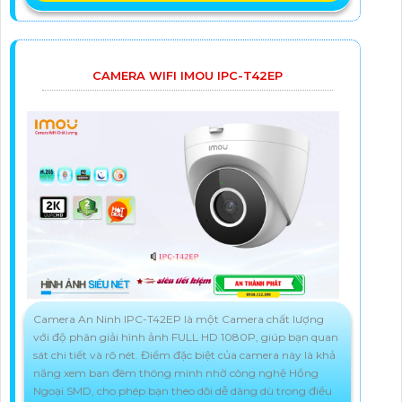
CAMERA WIFI IMOU IPC-T42EP
Camera An Ninh IPC-T42EP là một Camera chất lượng
với độ phân giải hình ảnh FULL HD 1080P, giúp bạn quan
sát chi tiết và rõ nét. Điểm đặc biệt của camera này là khả
năng xem ban đêm thông minh nhờ công nghệ Hồng
Ngoại SMD, cho phép bạn theo dõi dễ dàng dù trong điều