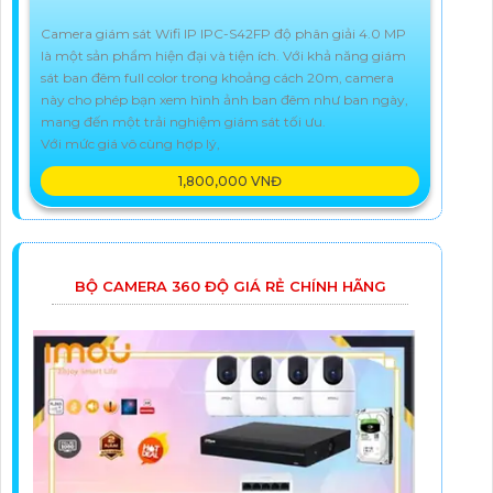
Camera giám sát Wifi IP IPC-S42FP độ phân giải 4.0 MP
là một sản phẩm hiện đại và tiện ích. Với khả năng giám
sát ban đêm full color trong khoảng cách 20m, camera
này cho phép bạn xem hình ảnh ban đêm như ban ngày,
mang đến một trải nghiệm giám sát tối ưu.
Với mức giá vô cùng hợp lý,
1,800,000 VNĐ
BỘ CAMERA 360 ĐỘ GIÁ RẺ CHÍNH HÃNG