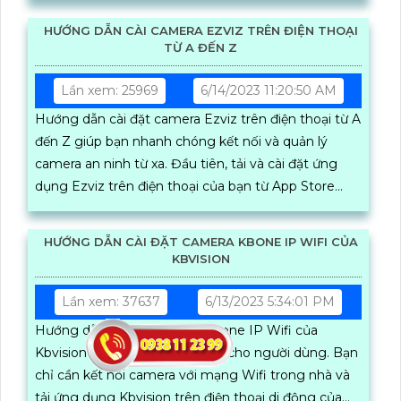
HƯỚNG DẪN CÀI CAMERA EZVIZ TRÊN ĐIỆN THOẠI
TỪ A ĐẾN Z
Lần xem: 25969
6/14/2023 11:20:50 AM
Hướng dẫn cài đặt camera Ezviz trên điện thoại từ A
đến Z giúp bạn nhanh chóng kết nối và quản lý
camera an ninh từ xa. Đầu tiên, tải và cài đặt ứng
dụng Ezviz trên điện thoại của bạn từ App Store
hoặc Google Play
HƯỚNG DẪN CÀI ĐẶT CAMERA KBONE IP WIFI CỦA
KBVISION
Lần xem: 37637
6/13/2023 5:34:01 PM
Hướng dẫn cài đặt camera Kbone IP Wifi của
Kbvision rất dễ dàng và tiện lợi cho người dùng. Bạn
chỉ cần kết nối camera với mạng Wifi trong nhà và
tải ứng dụng Kbvision trên điện thoại di động của