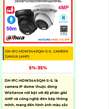
DH-IPC-HDW3449QM-S-IL CAMERA
DAHUA (4MP)
5%-35%
DH-IPC-HDW3449QM-S-IL là
camera IP dome thuộc dòng
WizSense nổi bật với độ phân giải
4MP và công nghệ đèn kép thông
minh, mang đến hình ảnh màu sắc