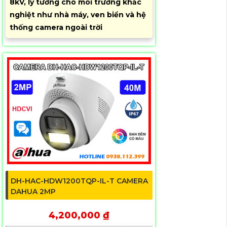
8kV, lý tưởng cho môi trường khắc
nghiệt như nhà máy, ven biển và hệ
thống camera ngoài trời
DH-HAC-HDW1200TQP-IL-T CAMERA
DAHUA 2MP
4,200,000 ₫