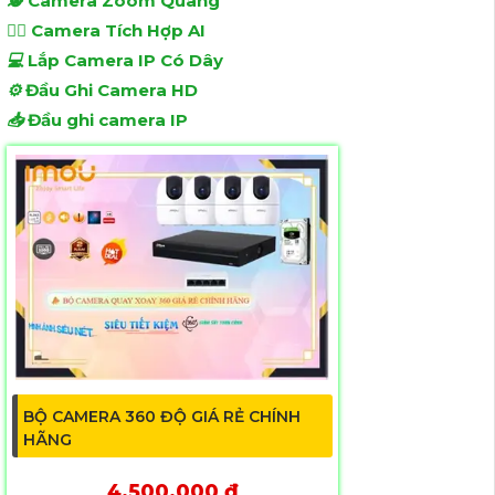
🕵️
Camera Zoom Quang
🧛‍♀️
Camera Tích Hợp AI
💻
Lắp Camera IP Có Dây
⚙️
Đầu Ghi Camera HD
📥
Đầu ghi camera IP
BỘ CAMERA 360 ĐỘ GIÁ RẺ CHÍNH
HÃNG
4,500,000 ₫