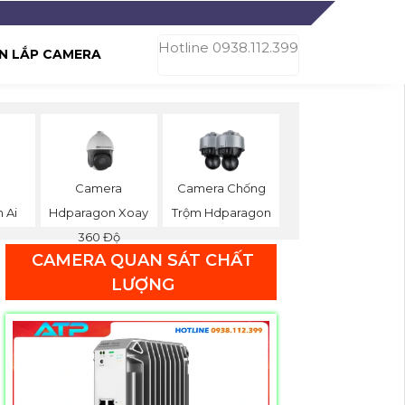
Hotline 0938.112.399
N LẮP CAMERA
a
Camera
Camera Chống
 Ai
Hdparagon Xoay
Trộm Hdparagon
360 Độ
CAMERA QUAN SÁT CHẤT
LƯỢNG