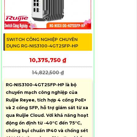
SWITCH CÔNG NGHIỆP CHUYÊN
DỤNG RG-NIS3100-4GT2SFP-HP
10,375,750 ₫
14,822,500 ₫
RG-NIS3100-4GT2SFP-HP là bộ
chuyển mạch công nghiệp của
Ruijie Reyee, tích hợp 4 cổng PoE+
và 2 cổng SFP, hỗ trợ giám sát từ xa
qua Ruijie Cloud. Với khả năng hoạt
động ổn định từ -40°C đến 75°C,
chống bụi chuẩn IP40 và chống sét