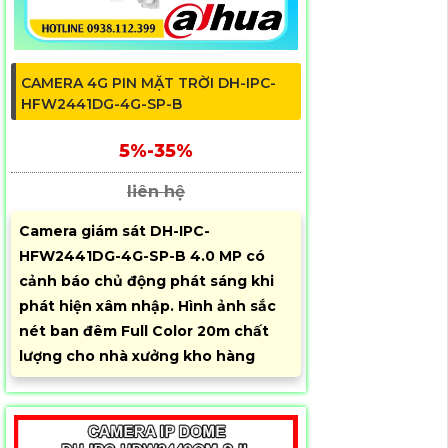
CAMERA 4G PIN MẶT TRỜI DH-IPC-
HFW2441DG-4G-SP-B
5%-35%
liên hệ
Camera giám sát DH-IPC-
HFW2441DG-4G-SP-B 4.0 MP có
cảnh báo chủ động phát sáng khi
phát hiện xâm nhập. Hình ảnh sắc
nét ban đêm Full Color 20m chất
lượng cho nhà xưởng kho hàng