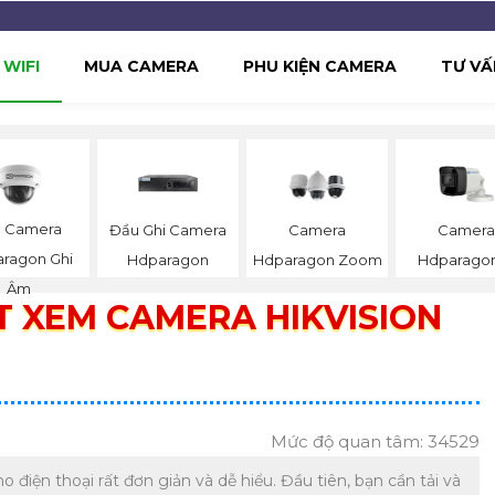
WIFI
MUA CAMERA
PHU KIỆN CAMERA
TƯ VẤ
p Camera
Đầu Ghi Camera
Camera
Camer
ragon Ghi
Hdparagon
Hdparagon Zoom
Hdparagon
Âm
T XEM CAMERA HIKVISION
Mức độ quan tâm: 34529
điện thoại rất đơn giản và dễ hiểu. Đầu tiên, bạn cần tải và