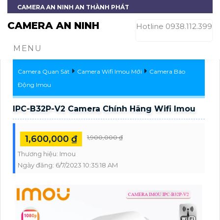
CAMERA AN NINH AN THÀNH PHÁT
CAMERA AN NINH
Hotline 0938.112.399
MENU
Camera Quan Sát
Camera Wifi Imou Mới
Camera Báo
Động Imou
IPC-B32P-V2 Camera Chính Hãng Wifi Imou
1,600,000 ₫
1,900,000 ₫
Thương hiệu:
Imou
Ngày đăng:
6/7/2023 10:35:18 AM