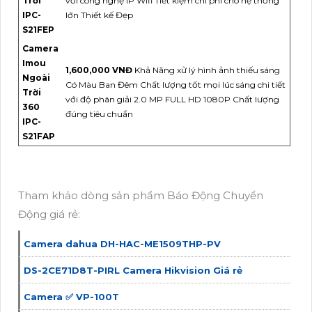
Trời
với công nghệ IP Wifi Tiết kiệm chi phí cho hệ thống
IPC-
lớn Thiết kế Đẹp
S21FEP
Camera
Imou
1,600,000 VNĐ
Khả Năng xử lý hình ảnh thiếu sáng
Ngoài
Có Màu Ban Đêm Chất lượng tốt mọi lúc sáng chi tiết
Trời
với độ phân giải 2.0 MP FULL HD 1080P Chất lượng
360
đúng tiêu chuẩn
IPC-
S21FAP
Tham khảo dòng sản phẩm Báo Động Chuyển
Động giá rẻ:
Camera dahua DH-HAC-ME1509THP-PV
DS-2CE71D8T-PIRL Camera Hikvision Giá rẻ
Camera ✅ VP-100T