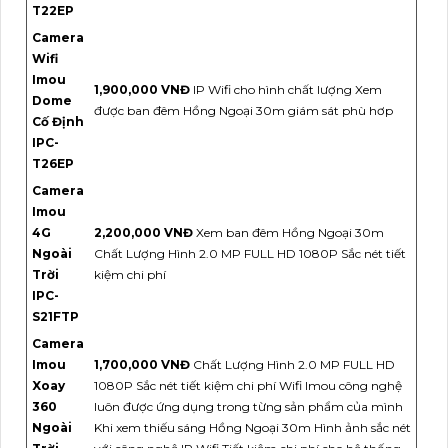
T22EP
Camera
Wifi
Imou
1,900,000 VNĐ
IP Wifi cho hình chất lượng Xem
Dome
được ban đêm Hồng Ngoại 30m giám sát phù hơp
Cố Định
IPC-
T26EP
Camera
Imou
4G
2,200,000 VNĐ
Xem ban đêm Hồng Ngoại 30m
Ngoài
Chất Lượng Hình 2.0 MP FULL HD 1080P Sắc nét tiết
Trời
kiệm chi phí
IPC-
S21FTP
Camera
Imou
1,700,000 VNĐ
Chất Lượng Hình 2.0 MP FULL HD
Xoay
1080P Sắc nét tiết kiệm chi phí Wifi Imou công nghệ
360
luôn được ứng dụng trong từng sản phẩm của mình
Ngoài
Khi xem thiếu sáng Hồng Ngoại 30m Hình ảnh sắc nét