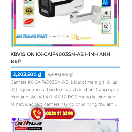
KBVISION KX-CAIF4003SN-AB HÌNH ẢNH
ĐẸP
2,203,500 ₫
3,390,000 ₫
Camera KX-CAiF4003SN-AB là loại camera giá rẻ, lắp
đặt ngoài trời có thân kim loại chắc chắn. Công nghệ
hình ảnh sắc nét 4.0 MP IP POE mang lại hình ảnh
rõ nét. Đặc biệt, camera này có chức năng thu âm,
giúp lưu lại âm thanh trong quá trình giám sát. Với
khả năng xem ban đêm full color tới 50m, camera
mang lại màu sắc sáng đẹp trong mọi điều kiện ánh