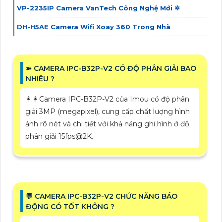
VP-2235IP Camera VanTech Công Nghệ Mới ✲
DH-H5AE Camera Wifi Xoay 360 Trong Nhà
➽ CAMERA IPC-B32P-V2 CÓ ĐỘ PHÂN GIẢI BAO
NHIÊU ?
️👩‍👩Camera IPC-B32P-V2 của Imou có độ phân
giải 3MP (megapixel), cung cấp chất lượng hình
ảnh rõ nét và chi tiết với khả năng ghi hình ở độ
phân giải 15fps@2K.
️💬 CAMERA IPC-B32P-V2 CHỨC NĂNG BÁO
ĐỘNG CÓ TỐT KHÔNG ?