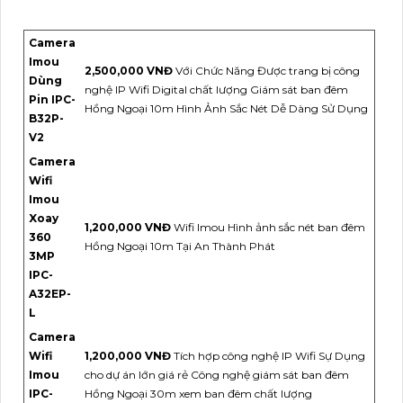
Camera
Imou
2,500,000 VNĐ
Với Chức Năng Được trang bị công
Dùng
nghệ IP Wifi Digital chất lượng Giám sát ban đêm
Pin IPC-
Hồng Ngoại 10m Hình Ảnh Sắc Nét Dễ Dàng Sử Dụng
B32P-
V2
Camera
Wifi
Imou
Xoay
1,200,000 VNĐ
Wifi Imou Hình ảnh sắc nét ban đêm
360
Hồng Ngoại 10m Tại An Thành Phát
3MP
IPC-
A32EP-
L
Camera
Wifi
1,200,000 VNĐ
Tích hợp công nghệ IP Wifi Sự Dụng
Imou
cho dự án lớn giá rẻ Công nghệ giám sát ban đêm
IPC-
Hồng Ngoại 30m xem ban đêm chất lượng