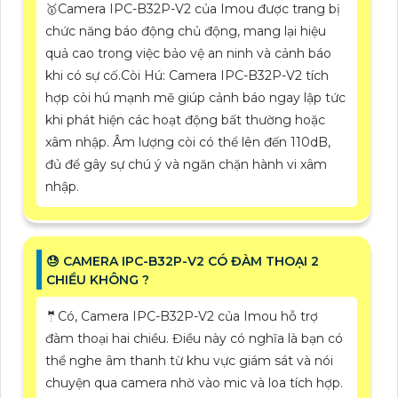
🥇Camera IPC-B32P-V2 của Imou được trang bị
chức năng báo động chủ động, mang lại hiệu
quả cao trong việc bảo vệ an ninh và cảnh báo
khi có sự cố.Còi Hú: Camera IPC-B32P-V2 tích
hợp còi hú mạnh mẽ giúp cảnh báo ngay lập tức
khi phát hiện các hoạt động bất thường hoặc
xâm nhập. Âm lượng còi có thể lên đến 110dB,
đủ để gây sự chú ý và ngăn chặn hành vi xâm
nhập.
😓 CAMERA IPC-B32P-V2 CÓ ĐÀM THOẠI 2
CHIỀU KHÔNG ?
🤵Có, Camera IPC-B32P-V2 của Imou hỗ trợ
đàm thoại hai chiều. Điều này có nghĩa là bạn có
thể nghe âm thanh từ khu vực giám sát và nói
chuyện qua camera nhờ vào mic và loa tích hợp.