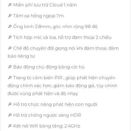
🔎 Miễn phí lưu trữ Cloud 1 năm
🔎 Tầm xa hồng ngoại 7m
🔎 Ống kính 2.8mm, góc nhìn rộng 98 độ
🔎 Tích hợp mic và loa, hỗ trợ đàm thoại 2 chiều
🔎 Chế độ chuyển đổi giọng nói khi đàm thoại, đảm
bảo riêng tư
🔎 Báo động chủ động bằng còi hú
🔎 Trang bị cảm biến PIR , giúp phát hiện chuyển
động chính xác hơn, giảm báo động giả, tùy chỉnh
được vùng phát hiện và độ nhạy
🔎 Hỗ trợ chức năng phát hiện con người
🔎 Hỗ trợ chống ngược sáng HDR
🔎 Kết nối Wifi băng tầng: 2.4GHz