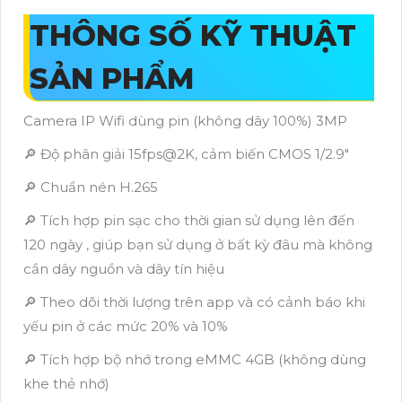
THÔNG SỐ KỸ THUẬT
SẢN PHẨM
Camera IP Wifi dùng pin (không dây 100%) 3MP
🔎 Độ phân giải 15fps@2K, cảm biến CMOS 1/2.9"
🔎 Chuẩn nén H.265
🔎 Tích hợp pin sạc cho thời gian sử dụng lên đến
120 ngày , giúp bạn sử dụng ở bất kỳ đâu mà không
cần dây nguồn và dây tín hiệu
🔎 Theo dõi thời lượng trên app và có cảnh báo khi
yếu pin ở các mức 20% và 10%
🔎 Tích hợp bộ nhớ trong eMMC 4GB (không dùng
khe thẻ nhớ)