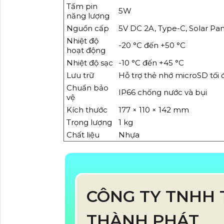
Tấm pin
5W
năng lượng
Nguồn cấp
5V DC 2A, Type-C, Solar Pa
Nhiệt độ
-20 °C đến +50 °C
hoạt động
Nhiệt độ sạc
-10 °C đến +45 °C
Lưu trữ
Hỗ trợ thẻ nhớ microSD tối
Chuẩn bảo
IP66 chống nước và bụi
vệ
Kích thước
177 × 110 × 142 mm
Trọng lượng
1 kg
Chất liệu
Nhựa
CÔNG TY TNHH 
THÀNH PHÁT