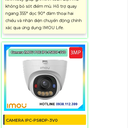
không bỏ sót điểm mù. Hỗ trợ quay
ngang 355° dọc 90° đàm thoại hai
chiều và nhận diện chuyển động chính
xác qua ứng dụng IMOU Life.
CAMERA IPC-PS8DP-3V0