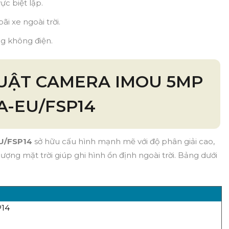
ực biệt lập.
ãi xe ngoài trời.
ng không điện.
UẬT CAMERA IMOU 5MP
A-EU/FSP14
U/FSP14
sở hữu cấu hình mạnh mẽ với độ phân giải cao,
ượng mặt trời giúp ghi hình ổn định ngoài trời. Bảng dưới
14