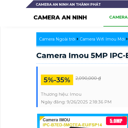
CAMERA AN NINH AN THÀNH PHÁT
CAMERA AN NINH
CAMERA 
Camera Ngoài trời
Camera Wifi Imou Mới
Camera Imou 5MP IPC
2,090,000 ₫
5%-35%
Thương hiệu:
Imou
Ngày đăng:
9/26/2025 2:18:36 PM