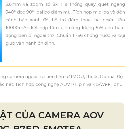
3.6mm và zoom số 8x. Hệ thống quay quét ngang
340° dọc 90° loại bỏ điểm mù. Tích hợp mic loa và đèn
cảnh báo xanh đỏ, hỗ trợ đàm thoại hai chiều. Pin
10000mAh kết hợp tấm pin năng lượng 5W cho hoạt
động bền bỉ ngoài trời. Chuẩn IP66 chống nước và bụi
giúp vận hành ổn định.
ng camera ngoài trời tiên tiến từ IMOU, thuộc Dahua. Độ
ắc nét. Tích hợp công nghệ AOV PT, pin và 4G/Wi-Fi, phù
BẬT CỦA CAMERA AOV
IPC-B7ED-5M0TEA-