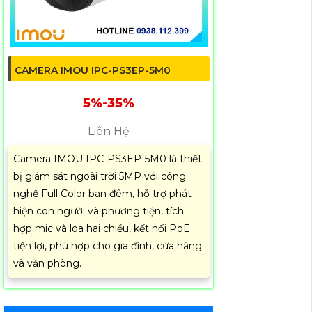
CAMERA IMOU IPC-PS3EP-5M0
5%-35%
Liên Hệ
Camera IMOU IPC-PS3EP-5M0 là thiết
bị giám sát ngoài trời 5MP với công
nghệ Full Color ban đêm, hỗ trợ phát
hiện con người và phương tiện, tích
hợp mic và loa hai chiều, kết nối PoE
tiện lợi, phù hợp cho gia đình, cửa hàng
và văn phòng.