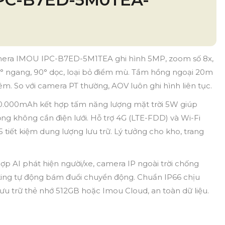
era IMOU IPC-B7ED-5M1TEA ghi hình 5MP, zoom số 8x,
° ngang, 90° dọc, loại bỏ điểm mù. Tầm hồng ngoại 20m
. So với camera PT thường, AOV luôn ghi hình liên tục.
10.000mAh kết hợp tấm năng lượng mặt trời 5W giúp
g không cần điện lưới. Hỗ trợ 4G (LTE-FDD) và Wi-Fi
tiết kiệm dung lượng lưu trữ. Lý tưởng cho kho, trang
hợp AI phát hiện người/xe, camera IP ngoài trời chống
ing tự động bám đuổi chuyển động. Chuẩn IP66 chịu
ưu trữ thẻ nhớ 512GB hoặc Imou Cloud, an toàn dữ liệu.