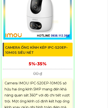
CAMERA ỐNG KÍNH KÉP IPC-S20EP-
10M0S SIÊU NÉT
5%-35%
00 ₫
Camera IMOU IPC-S20EP-10M0S sở
hữu hai ống kính 5MP mang đến khả
năng quan sát 360° với độ chi tiết vượt
trội. Một ống kính cố định kết hợp ống
kính xoay giúp ghi hình toàn diện mà