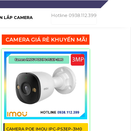
Hotline 0938.112.399
N LẮP CAMERA
CAMERA GIÁ RẺ KHUYẾN MÃI
CAMERA POE IMOU IPC-PS3EP-3M0