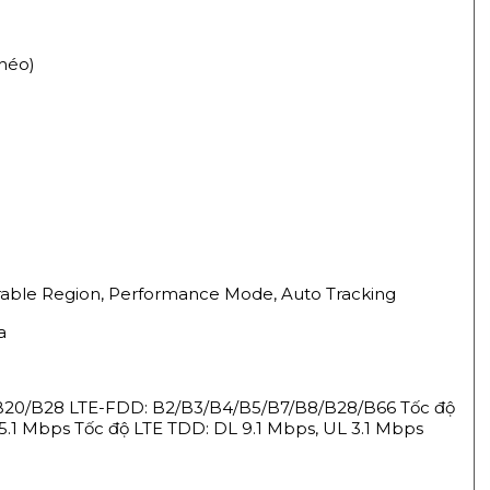
chéo)
able Region, Performance Mode, Auto Tracking
a
B20/B28 LTE-FDD: B2/B3/B4/B5/B7/B8/B28/B66 Tốc độ
5.1 Mbps Tốc độ LTE TDD: DL 9.1 Mbps, UL 3.1 Mbps