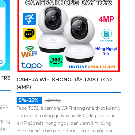
 TRẺ
CAMERA WIFI KHÔNG DÂY TAPO TC72
(4MP)
5%-35%
Liên hệ
 góc
Tapo TC72 là camera Wi-Fi trong nhà thiết kế nhỏ
gọn với khả năng quay xoay 360°, độ phân giải
 động
4MP sắc nét, hồng ngoại ban đêm 9m, cùng
 che
đàm thoại 2 chiều chân thực, camera giúp bạn