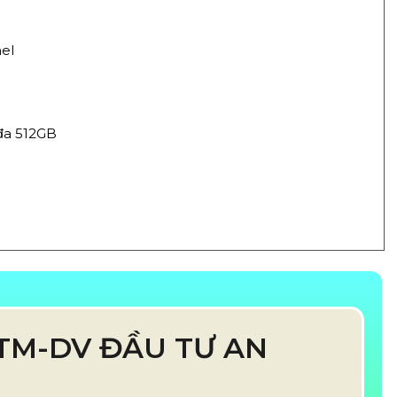
nel
 đa 512GB
TM-DV ĐẦU TƯ AN