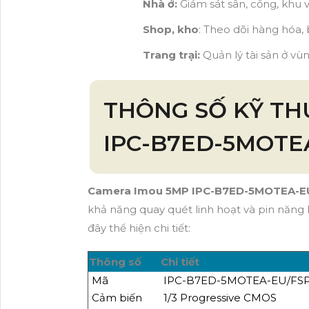
Nhà ở:
Giám sát sân, cổng, khu v
Shop, kho
: Theo dõi hàng hóa, b
Trang trại:
Quản lý tài sản ở vù
THÔNG SỐ KỸ TH
IPC-B7ED-5MOTE
Camera Imou 5MP IPC-B7ED-5MOTEA-E
khả năng quay quét linh hoạt và pin năng l
đây thể hiện chi tiết:
Thông số
Chi tiết
Mã
IPC-B7ED-5MOTEA-EU/FSP
Cảm biến
1/3 Progressive CMOS