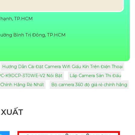
Thạnh, TP.HCM
ường Bình Trị Đông, TP.HCM
Hướng Dẫn Cài Đặt Camera Wifi Giấu Kín Trên Điện Thoại
 IPC-K9DCP-3T0WE-V2 Nổi Bật
Lắp Camera Sân Thi Đấu
 Chính Hãng Rẻ Nhất
Bộ camera 360 độ giá rẻ chính hãng
 XUẤT