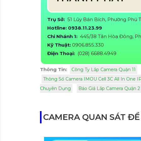
Trụ Sở:
51 Lũy Bán Bích, Phường Phú 
Hotline: 0938.11.23.99
Chi Nhánh 1:
445/38 Tân Hòa Đông, Ph
Kỹ Thuật:
0906.855.330
Điện Thoại:
(028) 6688.4949
Thông Tin:
Công Ty Lắp Camera Quận 11
Thông Số Camera IMOU Cell 3C All In One
Chuyên Dụng
Báo Giá Lắp Camera Quận 2
CAMERA QUAN SÁT ĐỀ