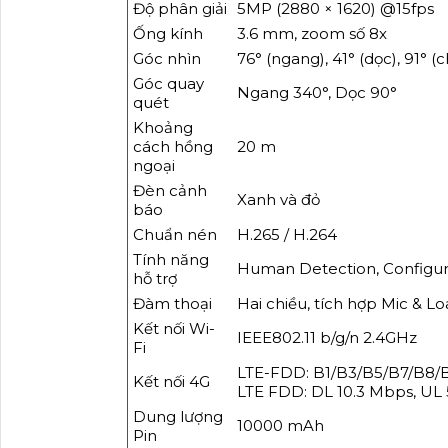
Độ phân giải
5MP (2880 × 1620) @15fps
Ống kính
3.6 mm, zoom số 8x
Góc nhìn
76° (ngang), 41° (dọc), 91° (
Góc quay
Ngang 340°, Dọc 90°
quét
Khoảng
cách hồng
20 m
ngoại
Đèn cảnh
Xanh và đỏ
báo
Chuẩn nén
H.265 / H.264
Tính năng
Human Detection, Configur
hỗ trợ
Đàm thoại
Hai chiều, tích hợp Mic & Lo
Kết nối Wi-
IEEE802.11 b/g/n 2.4GHz
Fi
LTE-FDD: B1/B3/B5/B7/B8/
Kết nối 4G
LTE FDD: DL 10.3 Mbps, UL 
Dung lượng
10000 mAh
Pin