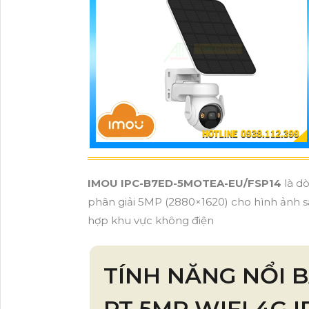
IMOU IPC-B7ED-5MOTEA-EU/FSP14
là dò
phân giải 5MP (2880×1620) cho hình ảnh s
hợp khu vực không điện
TÍNH NĂNG NỔI 
PT 5MP WIFI 4G 