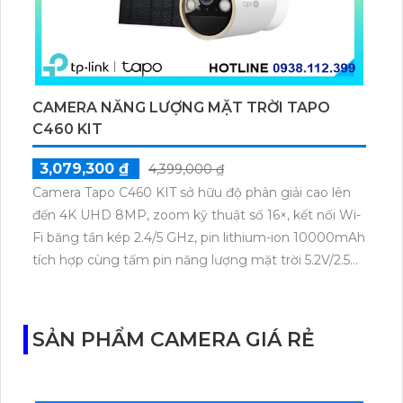
CAMERA NĂNG LƯỢNG MẶT TRỜI TAPO
C460 KIT
3,079,300 ₫
4,399,000 ₫
Camera Tapo C460 KIT sở hữu độ phân giải cao lên
đến 4K UHD 8MP, zoom kỹ thuật số 16×, kết nối Wi-
Fi băng tần kép 2.4/5 GHz, pin lithium-ion 10000mAh
tích hợp cùng tấm pin năng lượng mặt trời 5.2V/2.5W.
Tapo C460 KIT cũng hỗ trợ quan sát ban đêm màu
với cảm biến Starlight, tầm nhìn lên đến 15 m.
SẢN PHẨM CAMERA GIÁ RẺ