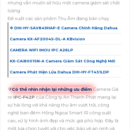
nhưng vẫn muốn sở hữu một camera giám sát chất
lượng.
Đề xuất các sản phẩm Thu Âm đang bán chạy
✲ DHI-HY-SAV849HAP-E Camera Chính Hãng Dahua
Camera KX-AF2004S-DL-A KBvision
CAMERA WIFI IMOU IPC A26LP
KX-CAi8001SN-A Camera Giám Sát Công Nghệ Mới
Camera Phát Hiện Lửa Dahua DHI-HY-FT431LDP
🔰
Có thể nhìn nhận lại những ưu điểm
Camera Giá
re
IPC-F42P
của Công ty An Thành Phát mang lại
sự hài lòng với khả năng thu âm vượt trội, công
nghệ ban đêm Hồng Ngoại Smart IR công suất
cao, xử lý hình ảnh đẹp và mức giá phù hợp. Đây là
một lựa chọn tuyệt vời cho việc bảo vệ an ninh và