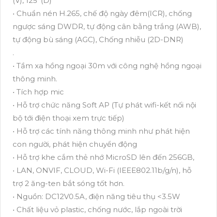
(V), 125°(D)
• Chuẩn nén H.265, chế độ ngày đêm(ICR), chống
ngược sáng DWDR, tự động cân bằng trắng (AWB),
tự động bù sáng (AGC), Chống nhiễu (2D-DNR)
.
• Tầm xa hồng ngoại 30m với công nghệ hồng ngoại
thông minh.
• Tích hợp mic
• Hỗ trợ chức năng Soft AP (Tự phát wifi-kết nối nội
bộ tới điện thoại xem trực tiếp)
• Hỗ trợ các tính năng thông minh như phát hiện
con người, phát hiện chuyển động
• Hỗ trợ khe cắm thẻ nhớ MicroSD lên đến 256GB,
• LAN, ONVIF, CLOUD, Wi-Fi (IEEE802.11b/g/n), hỗ
trợ 2 ăng-ten bắt sóng tốt hơn.
• Nguồn: DC12V0.5A, điện năng tiêu thụ <3.5W
• Chất liệu vỏ plastic, chống nước, lắp ngoài trời