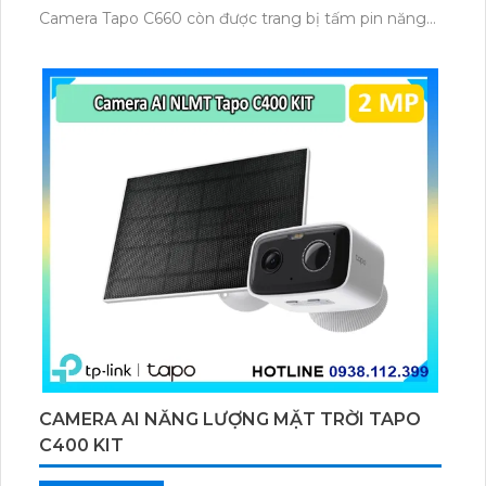
Camera Tapo C660 còn được trang bị tấm pin năng
lượng mặt trời 5.2V 2.5W, tích hợp AI phát hiện người,
thú cưng, phương tiện, lưu trữ thẻ microSD tối đa 512
GB.
CAMERA AI NĂNG LƯỢNG MẶT TRỜI TAPO
C400 KIT