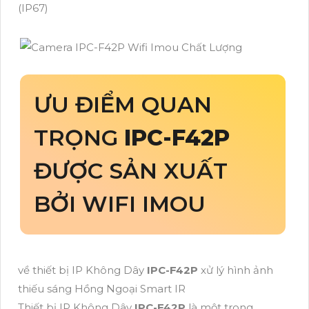
(IP67)
ƯU ĐIỂM QUAN
TRỌNG
IPC-F42P
ĐƯỢC SẢN XUẤT
BỞI WIFI IMOU
về thiết bị IP Không Dây
IPC-F42P
xử lý hình ảnh
thiếu sáng Hồng Ngoại Smart IR
Thiết bị IP Không Dây
IPC-F42P
là một trong