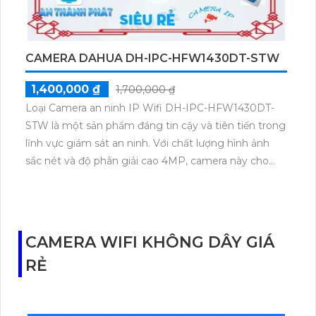
CAMERA DAHUA DH-IPC-HFW1430DT-STW
1,400,000 ₫
1,700,000 ₫
Loại Camera an ninh IP Wifi DH-IPC-HFW1430DT-
STW là một sản phẩm đáng tin cậy và tiên tiến trong
lĩnh vực giám sát an ninh. Với chất lượng hình ảnh
sắc nét và độ phân giải cao 4MP, camera này cho
phép bạn quan sát và ghi lại mọi hoạt động xảy ra
trong khu vực giám sát. Thiết bị được trang bị tính
năng kết nối Wifi, giúp bạn dễ dàng cài đặt và xem
trực tiếp hình ảnh từ bất kỳ đâu thông qua ứng dụng
CAMERA WIFI KHÔNG DÂY GIÁ
di động. Điều khiển bằng điện thoại, ngày và đêm.
RẺ
Được sản xuất bởi hãng Dahua Technology - một
trong những nhà cung cấp hàng đầu về giám sát an
ninh.