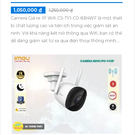
1,050,000 ₫
1,250,000 ₫
Camera Giá re IP Wifi CS-TY1-C0-8B4WF là một thiết
bị chất lượng cao và tiện ích trong việc giám sát an
ninh. Với khả năng kết nối thông qua Wifi, bạn có thể
dễ dàng giám sát từ xa qua điện thoại thông minh.
Camera này có khả năng quay 360 độ và zoom 4X,
cho phép bạn theo dõi mọi góc độ một cách linh
hoạt. Đèn hồng ngoại thông minh giúp camera hiển
thị hình ảnh rõ ràng trong điều kiện ánh sáng yếu. Với
giá cả phải chăng, CS-TY1-C0-8B4WF là sự lựa chọn
tuyệt vời cho gia đình và văn phòng của bạn.