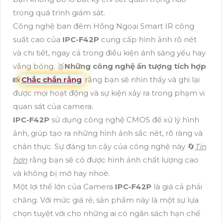
trong quá trình giám sát.
Công nghệ ban đêm Hồng Ngoại Smart IR công
suất cao của
IPC-F42P
cung cấp hình ảnh rõ nét
và chi tiết, ngay cả trong điều kiện ánh sáng yếu hay
vắng bóng. 🥉
Những công nghệ ấn tượng tích hợp
📸
Chắc chắn rằng
rằng bạn sẽ nhìn thấy và ghi lại
được mọi hoạt động và sự kiện xảy ra trong phạm vi
quan sát của camera.
IPC-F42P
sử dụng công nghệ CMOS để xử lý hình
ảnh, giúp tạo ra những hình ảnh sắc nét, rõ ràng và
chân thực. Sự đáng tin cậy của công nghệ này 🔄
Tin
hơn
rằng bạn sẽ có được hình ảnh chất lượng cao
và không bị mờ hay nhoè.
Một lợi thế lớn của Camera
IPC-F42P
là giá cả phải
chăng. Với mức giá rẻ, sản phẩm này là một sự lựa
chọn tuyệt vời cho những ai có ngân sách hạn chế