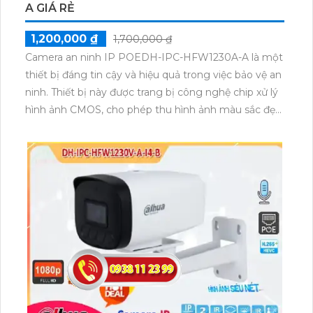
A GIÁ RẺ
1,200,000 ₫
1,700,000 ₫
Camera an ninh IP POEDH-IPC-HFW1230A-A là một
thiết bị đáng tin cậy và hiệu quả trong việc bảo vệ an
ninh. Thiết bị này được trang bị công nghệ chip xử lý
hình ảnh CMOS, cho phép thu hình ảnh màu sắc đẹp
hơn và hình ảnh ban đêm sử dụng công nghệ hồng
ngoại với khoảng cách lên đến 80m. Với công nghệ
IP POE, camera truyền tải hình ảnh qua mạng màu
sắc sáng đẹp 2.0 MP và lưu trữ lâu hơn với tích hợp
công nghệ nén H.265+/H.265/H.264+/H.264. Camera
cũng hỗ trợ công nghệ nhìn đêm chất lượng ONVIF,
đảm bảo cho hình ảnh rõ nét và chất lượng.