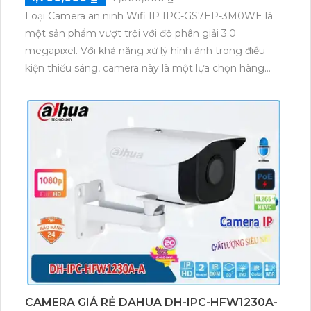
Loại Camera an ninh Wifi IP IPC-GS7EP-3M0WE là
một sản phẩm vượt trội với độ phân giải 3.0
megapixel. Với khả năng xử lý hình ảnh trong điều
kiện thiếu sáng, camera này là một lựa chọn hàng
đầu cho việc lắp đặt tại các công trình có ngân sách
hạn chế. Đặc biệt, sản phẩm được trang bị chức năng
Màu Ban Đêm, cho phép hiển thị màu sắc rõ nét
trong điều kiện ánh sáng yếu. Với công nghệ IP Wifi,
việc kết nối và sử dụng camera trở nên dễ dàng và
thuận tiện hơn bao giờ hết.
CAMERA GIÁ RẺ DAHUA DH-IPC-HFW1230A-