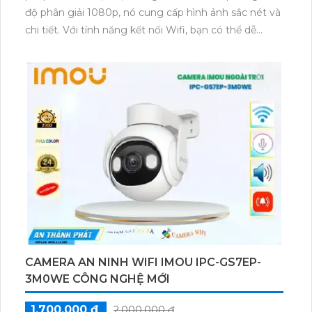
độ phân giải 1080p, nó cung cấp hình ảnh sắc nét và
chi tiết. Với tính năng kết nối Wifi, bạn có thể dễ
dàng truy cập và xem hình ảnh trực tiếp từ điện thoại
hoặc máy tính. Thiết bị này cũng có khả năng quay
quét 360 độ, giúp bạn quan sát toàn cảnh một cách
dễ dàng. Bên cạnh đó, nó còn tích hợp các chức
năng thông minh như báo động chuyển động và gửi
thông báo đến điện thoại di động, giúp bạn luôn nắm
bắt được mọi sự kiện trong khu vực giám sát.
CAMERA AN NINH WIFI IMOU IPC-GS7EP-
3M0WE CÔNG NGHỆ MỚI
1,700,000 ₫
2,000,000 ₫