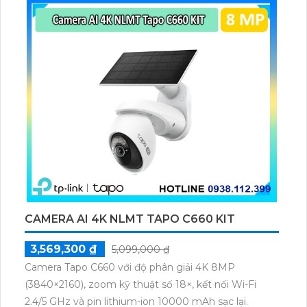
CAMERA AI 4K NLMT TAPO C660 KIT
3,569,300 ₫
5,099,000 ₫
Camera Tapo C660 với độ phân giải 4K 8MP
(3840×2160), zoom kỹ thuật số 18×, kết nối Wi-Fi
2.4/5 GHz và pin lithium-ion 10000 mAh sạc lại.