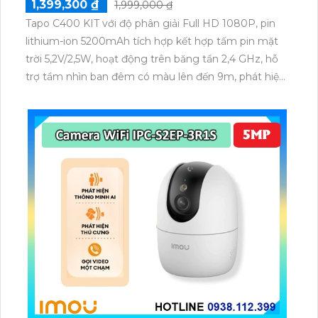
1,399,300 ₫
1,999,000 ₫
Tapo C400 KIT với độ phân giải Full HD 1080P, pin
lithium-ion 5200mAh tích hợp kết hợp tấm pin mặt
trời 5,2V/2,5W, hoạt động trên băng tần 2,4 GHz, hỗ
trợ tầm nhìn ban đêm có màu lên đến 9m, phát hiện
chuyển động và con người bằng AI, đồng thời lưu trữ
dữ liệu qua thẻ microSD lên đến 512GB.