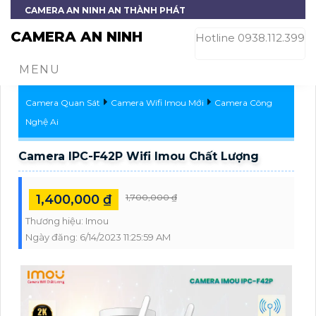
CAMERA AN NINH AN THÀNH PHÁT
CAMERA AN NINH
Hotline 0938.112.399
MENU
Camera Quan Sát
Camera Wifi Imou Mới
Camera Công
Nghệ Ai
Camera IPC-F42P Wifi Imou Chất Lượng
1,400,000 ₫
1,700,000 ₫
Thương hiệu:
Imou
Ngày đăng:
6/14/2023 11:25:59 AM