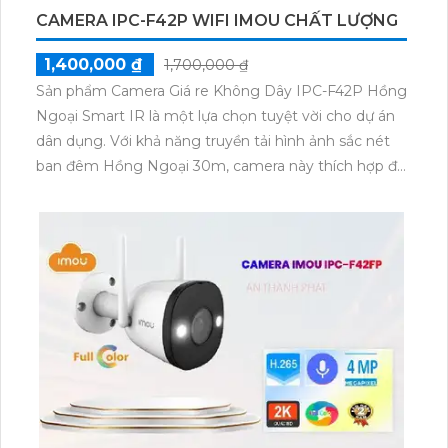
CAMERA IPC-F42P WIFI IMOU CHẤT LƯỢNG
1,400,000 ₫
1,700,000 ₫
Sản phẩm Camera Giá re Không Dây IPC-F42P Hồng
Ngoại Smart IR là một lựa chọn tuyệt vời cho dự án
dân dụng. Với khả năng truyền tải hình ảnh sắc nét
ban đêm Hồng Ngoại 30m, camera này thích hợp để
lắp đặt trong nhà xưởng. Thân Plastic của camera
giúp đảm bảo chất lượng không đổi khi truyền qua
công nghệ IP Wifi. Với chất lượng tốt, camera IPC-
F42P có khả năng tích hợp thu âm đáng quan tâm
và hổ trợ thẻ nhớ.