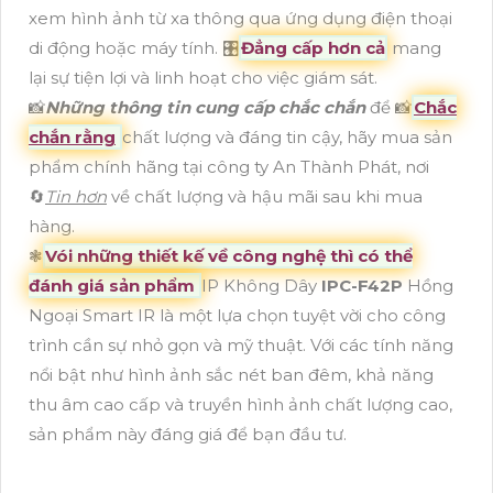
xem hình ảnh từ xa thông qua ứng dụng điện thoại
di động hoặc máy tính. 🎛
Đẳng cấp hơn cả
mang
lại sự tiện lợi và linh hoạt cho việc giám sát.
📸
Những thông tin cung cấp chắc chắn
để 📸
Chắc
chắn rằng
chất lượng và đáng tin cậy, hãy mua sản
phẩm chính hãng tại công ty An Thành Phát, nơi
🔄
Tin hơn
về chất lượng và hậu mãi sau khi mua
hàng.
❃
Vói những thiết kế về công nghệ thì có thể
đánh giá sản phẩm
IP Không Dây
IPC-F42P
Hồng
Ngoại Smart IR là một lựa chọn tuyệt vời cho công
trình cần sự nhỏ gọn và mỹ thuật. Với các tính năng
nổi bật như hình ảnh sắc nét ban đêm, khả năng
thu âm cao cấp và truyền hình ảnh chất lượng cao,
sản phẩm này đáng giá để bạn đầu tư.