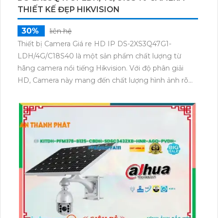
THIẾT KẾ ĐẸP HIKVISION
30%
liên hệ
Thiết bị Camera Giá re HD IP DS-2XS3Q47G1-
LDH/4G/C18S40 là một sản phẩm chất lượng từ
hãng camera nổi tiếng Hikvision. Với độ phân giải
HD, Camera này mang đến chất lượng hình ảnh rõ
nét, sắc nét. Thiết bị còn tích hợp công nghệ IP, giúp
truyền tải hình ảnh và âm thanh chất lượng cao qua
mạng internet. Đặc biệt, Camera hỗ trợ công nghệ
4G, cho phép xem trực tiếp từ xa mọi lúc, mọi nơi.
Bên cạnh đó, thiết bị còn được trang bị ống kính
C18S40, cho góc quan sát rộng, theo dõi toàn cảnh.
Sản phẩm thích hợp cho việc giám sát an ninh cho
gia đình hoặc doanh nghiệp.