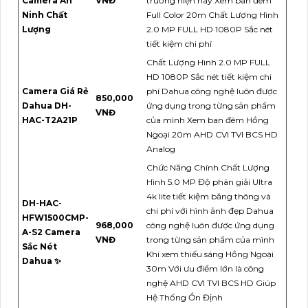
Camera An
VNĐ
trường hiện nay Xem ban đêm
Ninh Chất
Full Color 20m Chất Lượng Hình
Lượng
2.0 MP FULL HD 1080P Sắc nét
tiết kiệm chi phí
Chất Lượng Hình 2.0 MP FULL
HD 1080P Sắc nét tiết kiệm chi
Camera Giá Rẻ
phí Dahua công nghệ luôn được
850,000
Dahua DH-
ứng dụng trong từng sản phẩm
VNĐ
HAC-T2A21P
của mình Xem ban đêm Hồng
Ngoại 20m AHD CVI TVI BCS HD
Analog
Chức Năng Chính Chất Lượng
Hình 5.0 MP Độ phân giải Ultra
4k lite tiết kiệm băng thông và
DH-HAC-
chi phí với hình ảnh đẹp Dahua
HFW1500CMP-
968,000
công nghệ luôn được ứng dụng
A-S2 Camera
VNĐ
trong từng sản phẩm của mình
Sắc Nét
Khi xem thiếu sáng Hồng Ngoại
Dahua ✨
30m Với ưu điểm lớn là công
nghệ AHD CVI TVI BCS HD Giúp
Hệ Thống Ổn Định