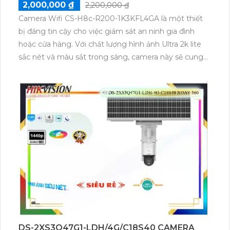
2,000,000 ₫
2,200,000 ₫
Camera Wifi CS-H8c-R200-1K3KFL4GA là một thiết
bị đáng tin cậy cho việc giám sát an ninh gia đình
hoặc cửa hàng. Với chất lượng hình ảnh Ultra 2k lite
sắc nét và màu sắt trong sáng, camera này sẽ cung
cấp cho bạn những bức ảnh chi tiết. Đặc biệt, tính
năng Hồng Ngoại Smart IR giúp bạn quan sát ban
đêm với tầm nhìn Hồng Ngoại lên đến 30m. Thiết bị
này cũng có khả năng xoay 360 độ, với kết nối IP và
tương thích với wifi. Với chi phí phù hợp và tích hợp
Công Nghệ AI, camera này là lựa chọn tuyệt vời cho
nhu cầu giám sát an ninh của gia đình hoặc cửa hàng
của bạn.
DS-2XS3Q47G1-LDH/4G/C18S40 CAMERA