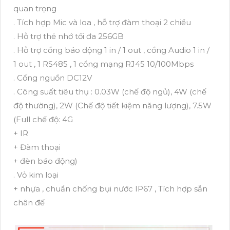
quan trọng
. Tích hợp Mic và loa , hỗ trợ đàm thoại 2 chiều
. Hỗ trợ thẻ nhớ tối đa 256GB
. Hỗ trợ cổng báo động 1 in / 1 out , cổng Audio 1 in /
1 out , 1 RS485 , 1 cổng mạng RJ45 10/100Mbps
. Cổng nguồn DC12V
. Công suất tiêu thụ : 0.03W (chế độ ngủ), 4W (chế
độ thường), 2W (Chế độ tiết kiệm năng lượng), 7.5W
(Full chế độ: 4G
+ IR
+ Đàm thoại
+ đèn báo động)
. Vỏ kim loại
+ nhựa , chuẩn chống bụi nước IP67 , Tích hợp sẵn
chân đế