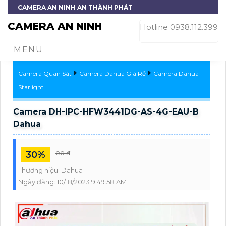
CAMERA AN NINH AN THÀNH PHÁT
CAMERA AN NINH
Hotline 0938.112.399
MENU
Camera Quan Sát
Camera Dahua Giá Rẻ
Camera Dahua
Starlight
Camera DH-IPC-HFW3441DG-AS-4G-EAU-B
Dahua
30%
00 ₫
Thương hiệu:
Dahua
Ngày đăng:
10/18/2023 9:49:58 AM