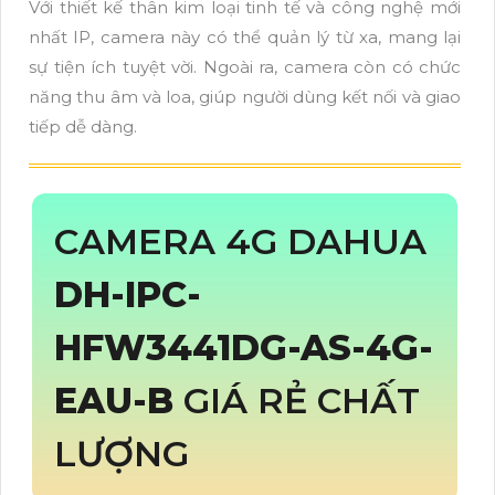
Với thiết kế thân kim loại tinh tế và công nghệ mới
nhất IP, camera này có thể quản lý từ xa, mang lại
sự tiện ích tuyệt vời. Ngoài ra, camera còn có chức
năng thu âm và loa, giúp người dùng kết nối và giao
tiếp dễ dàng.
CAMERA 4G DAHUA
DH-IPC-
HFW3441DG-AS-4G-
EAU-B
GIÁ RẺ CHẤT
LƯỢNG