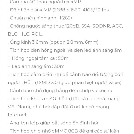
. Camera 4G thân ngoài trời 4MP
. Độ phân giải 4 MP (2688 × 1520) @25/30 fps
. Chuẩn nén hình ảnh H.265+
. Chống ngược sáng thực 120dB, SSA, 3DDNR, AGC,
BLC, HLC, ROI...
. Ống kính 3.6mm (option 2.8mm, 6mm)
. Tích hợp đèn hồng ngoài và đèn led ánh sáng ấm
+ Hồng ngoại tầm xa : 50m
+ Led ánh sáng ấm : 30m
. Tích hợp cảm biến PIR để cảnh báo đối tượng con
người , Hỗ trợ SMD 3.0 (giúp phân biệt người và xe)
. Cảnh báo chủ động bằng đèn chớp và còi hú
. Tích hợp khe sim 4G (hỗ trợ tất cả các nhà mạng
Việt Nam), phù hợp lắp đặt ở nơi ko có mạng
Internet
. Ăng-ten kép giúp bắt sóng ổn định hơn.
. Tích hợp chip nhớ eMMC 8GB để ghi các sự kiện