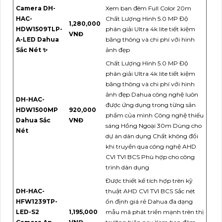
Camera DH-
Xem ban đêm Full Color 20m
HAC-
Chất Lượng Hình 5.0 MP Độ
1,280,000
HDW1509TLP-
phân giải Ultra 4k lite tiết kiệm
VNĐ
A-LED Dahua
băng thông và chi phí với hình
Sắc Nét ✨
ảnh đẹp
Chất Lượng Hình 5.0 MP Độ
phân giải Ultra 4k lite tiết kiệm
băng thông và chi phí với hình
ảnh đẹp Dahua công nghệ luôn
DH-HAC-
được ứng dụng trong từng sản
HDW1500MP
920,000
phẩm của mình Công nghệ thiếu
Dahua Sắc
VNĐ
sáng Hồng Ngoại 30m Dùng cho
Nét
dự án dân dụng Chất không đổi
khi truyền qua công nghệ AHD
CVI TVI BCS Phù hợp cho công
trình dân dụng
Được thiết kế tích hợp trên kỹ
DH-HAC-
thuật AHD CVI TVI BCS Sắc nét
HFW1239TP-
ổn định giá rẻ Dahua đa dạng
LED-S2
1,195,000
mẫu mã phát triển mạnh trên thị