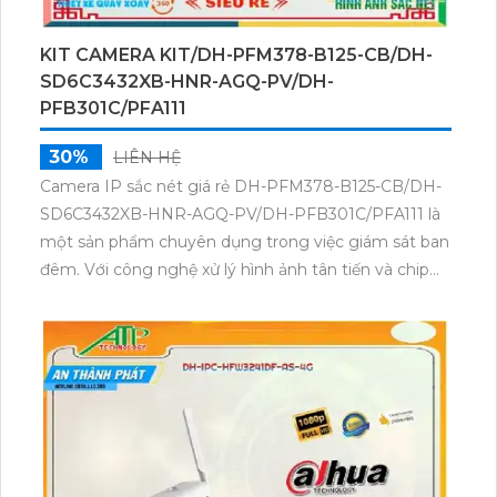
KIT CAMERA KIT/DH-PFM378-B125-CB/DH-
SD6C3432XB-HNR-AGQ-PV/DH-
PFB301C/PFA111
30%
LIÊN HỆ
Camera IP sắc nét giá rẻ DH-PFM378-B125-CB/DH-
SD6C3432XB-HNR-AGQ-PV/DH-PFB301C/PFA111 là
một sản phẩm chuyên dụng trong việc giám sát ban
đêm. Với công nghệ xử lý hình ảnh tân tiến và chip
thiết bị chuyên dụng, camera này mang lại chất
lượng hình ảnh sắc nét với độ phân giải 4.0 MP. Hỗ
trợ các chuẩn nén video H.265+/H.265/H.264+/H.264,
camera này cung cấp hiệu suất nén cao để tiết kiệm
băng thông. Đặc biệt, camera còn có chế độ hồng
ngoại SMD với khoảng cách lên đến 150m, giúp quan
sát chuyên dụng về đêm.