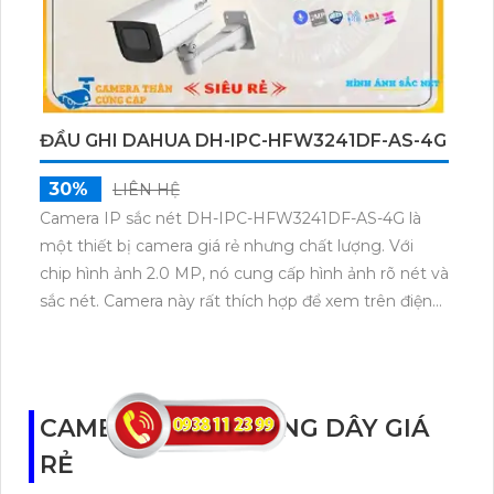
ĐẦU GHI DAHUA DH-IPC-HFW3241DF-AS-4G
30%
LIÊN HỆ
Camera IP sắc nét DH-IPC-HFW3241DF-AS-4G là
một thiết bị camera giá rẻ nhưng chất lượng. Với
chip hình ảnh 2.0 MP, nó cung cấp hình ảnh rõ nét và
sắc nét. Camera này rất thích hợp để xem trên điện
thoại di động. Sử dụng công nghệ hồng ngoại SMD,
nó có khả năng giám sát ban đêm với khoảng cách
lên đến 50m. Camera có chức năng chuyên dụng
cho việc lắp đặt tại nhà xưởng, với thân kim loại chắc
CAMERA WIFI KHÔNG DÂY GIÁ
chắn. Kết nối qua mạng IP rất dễ dàng và camera có
RẺ
chất lượng hình ảnh tốt. Ngoài ra, camera còn tích
hợp công nghệ AI cho dự án chuyên dụng, mang lại