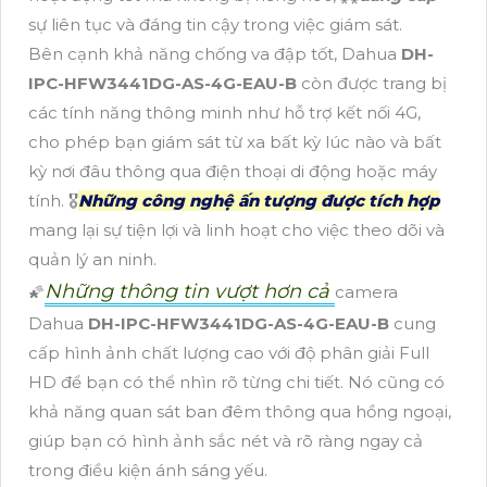
sự liên tục và đáng tin cậy trong việc giám sát.
Bên cạnh khả năng chống va đập tốt, Dahua
DH-
IPC-HFW3441DG-AS-4G-EAU-B
còn được trang bị
các tính năng thông minh như hỗ trợ kết nối 4G,
cho phép bạn giám sát từ xa bất kỳ lúc nào và bất
kỳ nơi đâu thông qua điện thoại di động hoặc máy
tính. 🎖️
Những công nghệ ấn tượng được tích hợp
mang lại sự tiện lợi và linh hoạt cho việc theo dõi và
quản lý an ninh.
Những thông tin vượt hơn cả
🌠
camera
Dahua
DH-IPC-HFW3441DG-AS-4G-EAU-B
cung
cấp hình ảnh chất lượng cao với độ phân giải Full
HD để bạn có thể nhìn rõ từng chi tiết. Nó cũng có
khả năng quan sát ban đêm thông qua hồng ngoại,
giúp bạn có hình ảnh sắc nét và rõ ràng ngay cả
trong điều kiện ánh sáng yếu.