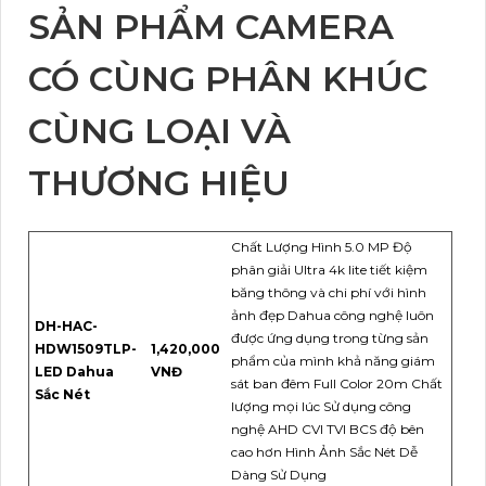
SẢN PHẨM CAMERA
CÓ CÙNG PHÂN KHÚC
CÙNG LOẠI VÀ
THƯƠNG HIỆU
Chất Lượng Hình 5.0 MP Độ
phân giải Ultra 4k lite tiết kiệm
băng thông và chi phí với hình
ảnh đẹp Dahua công nghệ luôn
DH-HAC-
được ứng dụng trong từng sản
HDW1509TLP-
1,420,000
phẩm của mình khả năng giám
LED Dahua
VNĐ
sát ban đêm Full Color 20m Chất
Sắc Nét
lượng mọi lúc Sử dụng công
nghệ AHD CVI TVI BCS độ bên
cao hơn Hình Ảnh Sắc Nét Dễ
Dàng Sử Dụng