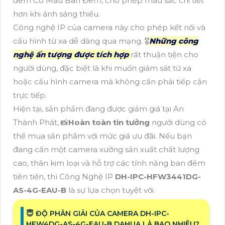
đêm Có Màu Ban Đêm, cho phép màu sắc chi tiết
hơn khi ánh sáng thiếu.
Công nghệ IP của camera này cho phép kết nối và
cấu hình từ xa dễ dàng qua mạng. 🎖️
Những công
nghệ ấn tượng được tích hợp
rất thuận tiện cho
người dùng, đặc biệt là khi muốn giám sát từ xa
hoặc cấu hình camera mà không cần phải tiếp cận
trực tiếp.
Hiện tại, sản phẩm đang được giảm giá tại An
Thành Phát, 📸
Hoàn toàn tin tưởng
người dùng có
thể mua sản phẩm với mức giá ưu đãi. Nếu bạn
đang cần một camera xưởng sản xuất chất lượng
cao, thân kim loại và hỗ trợ các tính năng ban đêm
tiên tiến, thì Công Nghệ IP
DH-IPC-HFW3441DG-
AS-4G-EAU-B
là sự lựa chọn tuyệt vời.
😇 ĐỘ PHÂN GIẢI CỦA CAMERA DH-IPC-
HFW4DG-AS-4G-EAU-B DAHUA LÀ BAO NHIÊU?