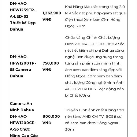
DH-HAC-
Khả Năng Màu sắt trong sáng 2.0
HFW1239TP-
1,262,900
MP Sắc nét phù hợp giám sát qua
A-LED-S2
VNĐ
điện thoại Xem ban đêm Hồng
Thiết kế Đẹp
Ngoại 20m
Dahua
Chức Năng Chính Chất Lượng
Hình 2.0 MP FULL HD 1080P Sắc
nét tiết kiệm chi phí Dahua công
DH-HAC-
nghệ luôn được ứng dụng trong
HFW1200TP-
750,000
từng sản phẩm của mình Hình
S5 Camera
VNĐ
ảnh xem ban đêm sáng đẹp với
Dahua
Hồng Ngoại 30m xem ban đêm
chất lượng Công nghệ hình Ảnh
AHD CVI TVI BCS Hoặt động bền
bỉ Chất lượng
Camera An
Ninh Dahua
Truyền Hình ảnh chất lượng trên
DH-HAC-
800,000
nền tảng AHD CVI TVI BCS ít sự
HFW1200CP-
VNĐ
cố Xem ban đêm Hồng Ngoại
A-S5 Chức
30m
Năng Cao Cấp