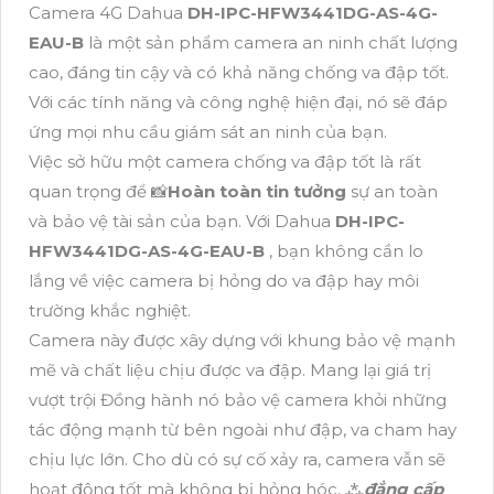
Camera 4G Dahua
DH-IPC-HFW3441DG-AS-4G-
EAU-B
là một sản phẩm camera an ninh chất lượng
cao, đáng tin cậy và có khả năng chống va đập tốt.
Với các tính năng và công nghệ hiện đại, nó sẽ đáp
ứng mọi nhu cầu giám sát an ninh của bạn.
Việc sở hữu một camera chống va đập tốt là rất
quan trọng để 📸
Hoàn toàn tin tưởng
sự an toàn
và bảo vệ tài sản của bạn. Với Dahua
DH-IPC-
HFW3441DG-AS-4G-EAU-B
, bạn không cần lo
lắng về việc camera bị hỏng do va đập hay môi
trường khắc nghiệt.
Camera này được xây dựng với khung bảo vệ mạnh
mẽ và chất liệu chịu được va đập. Mang lại giá trị
vượt trội Đồng hành nó bảo vệ camera khỏi những
tác động mạnh từ bên ngoài như đập, va cham hay
chịu lực lớn. Cho dù có sự cố xảy ra, camera vẫn sẽ
hoạt động tốt mà không bị hỏng hóc, ⁂
đẳng cấp