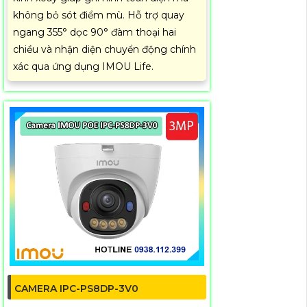
không bỏ sót điểm mù. Hỗ trợ quay
ngang 355° dọc 90° đàm thoại hai
chiều và nhận diện chuyển động chính
xác qua ứng dụng IMOU Life.
CAMERA IPC-PS8DP-3V0