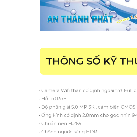
THÔNG SỐ KỸ TH
• Camera Wifi thân cố định ngoài trời Full 
• Hỗ trợ PoE
• Độ phân giải 5.0 MP 3K , cảm biến CMOS
• Ống kính cố định 2.8mm cho góc nhìn 94°(
• Chuẩn nén H.265
• Chống ngược sáng HDR