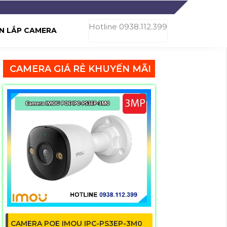
Hotline 0938.112.399
N LẮP CAMERA
CAMERA GIÁ RẺ KHUYẾN MÃI
CAMERA POE IMOU IPC-PS3EP-3M0