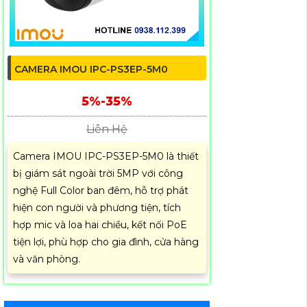
CAMERA IMOU IPC-PS3EP-5M0
5%-35%
Liên Hệ
Camera IMOU IPC-PS3EP-5M0 là thiết
bị giám sát ngoài trời 5MP với công
nghệ Full Color ban đêm, hỗ trợ phát
hiện con người và phương tiện, tích
hợp mic và loa hai chiều, kết nối PoE
tiện lợi, phù hợp cho gia đình, cửa hàng
và văn phòng.