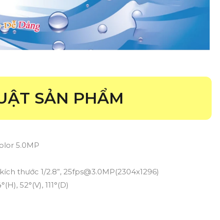
UẬT SẢN PHẨM
color 5.0MP
 kích thước 1/2.8”, 25fps@3.0MP(2304x1296)
H), 52°(V), 111°(D)