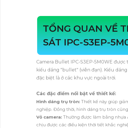
TỔNG QUAN VỀ T
SÁT IPC-S3EP-5
Camera Bullet IPC-S3EP-5M0WE được thi
kiểu dáng "bullet" (viên đạn). Kiểu dáng
đặc biệt là ở các khu vực ngoài trời.
Các đặc điểm nổi bật về thiết kế:
Hình dáng trụ tròn:
Thiết kế này giúp giả
nghiệp. Đồng thời, hình dáng trụ tròn cũn
Vỏ camera:
Thường được làm bằng nhựa A
chịu được các điều kiện thời tiết khắc nghiệ