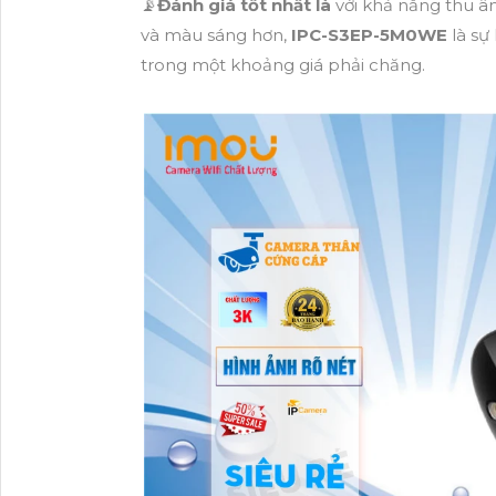
📡
Đánh giá tốt nhất là
với khả năng thu â
và màu sáng hơn,
IPC-S3EP-5M0WE
là sự
trong một khoảng giá phải chăng.