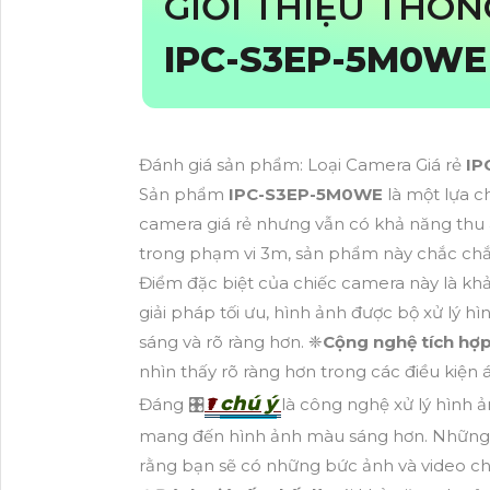
GIỚI THIỆU THÔ
IPC-S3EP-5M0WE
Đánh giá sản phẩm: Loại Camera Giá rẻ
IP
Sản phẩm
IPC-S3EP-5M0WE
là một lựa c
camera giá rẻ nhưng vẫn có khả năng thu â
trong phạm vi 3m, sản phẩm này chắc chắn
Điểm đặc biệt của chiếc camera này là khả
giải pháp tối ưu, hình ảnh được bộ xử lý 
sáng và rõ ràng hơn. ❈
Cộng nghệ tích hợ
nhìn thấy rõ ràng hơn trong các điều kiệ
chú ý
Đáng 🎛
☤
là công nghệ xử lý hình
mang đến hình ảnh màu sáng hơn. Những 
rằng bạn sẽ có những bức ảnh và video chấ