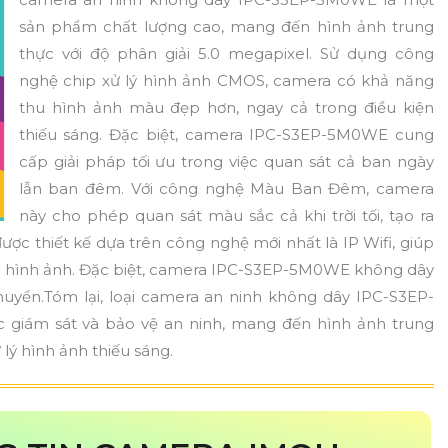
sản phẩm chất lượng cao, mang đến hình ảnh trung
thực với độ phân giải 5.0 megapixel. Sử dụng công
nghệ chip xử lý hình ảnh CMOS, camera có khả năng
thu hình ảnh màu đẹp hơn, ngay cả trong điều kiện
thiếu sáng. Đặc biệt, camera IPC-S3EP-5M0WE cung
cấp giải pháp tối ưu trong việc quan sát cả ban ngày
lẫn ban đêm. Với công nghệ Màu Ban Đêm, camera
này cho phép quan sát màu sắc cả khi trời tối, tạo ra
ợc thiết kế dựa trên công nghệ mới nhất là IP Wifi, giúp
ợng hình ảnh. Đặc biệt, camera IPC-S3EP-5M0WE không dây
huyển.Tóm lại, loại camera an ninh không dây IPC-S3EP-
 giám sát và bảo vệ an ninh, mang đến hình ảnh trung
 lý hình ảnh thiếu sáng.