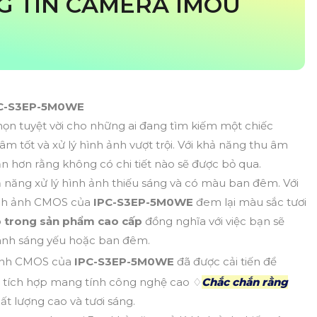
NG TIN CAMERA IMOU
C-S3EP-5M0WE
họn tuyệt vời cho những ai đang tìm kiếm một chiếc
m tốt và xử lý hình ảnh vượt trội. Với khả năng thu âm
 hơn rằng không có chi tiết nào sẽ được bỏ qua.
 năng xử lý hình ảnh thiếu sáng và có màu ban đêm. Với
hình ảnh CMOS của
IPC-S3EP-5M0WE
đem lại màu sắc tươi
p trong sản phẩm cao cấp
đồng nghĩa với việc bạn sẽ
n ánh sáng yếu hoặc ban đêm.
 ảnh CMOS của
IPC-S3EP-5M0WE
đã được cải tiến để
tích hợp mang tính công nghệ cao ♢
Chắc chắn rằng
t lượng cao và tươi sáng.