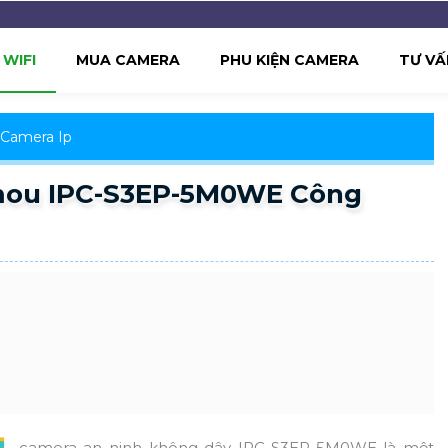
WIFI
MUA CAMERA
PHU KIỆN CAMERA
TƯ VẤ
Camera Ip
Imou IPC-S3EP-5M0WE Công
camera an ninh không dây IPC-S3EP-5M0WE là một