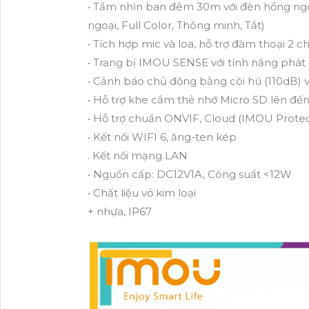
• Tầm nhìn ban đêm 30m với đèn hồng ngoạ
ngoại, Full Color, Thông minh, Tắt)
• Tích hợp mic và loa, hỗ trợ đàm thoại 2 c
• Trang bị IMOU SENSE với tính năng phát 
• Cảnh báo chủ động bằng còi hú (110dB) 
• Hỗ trợ khe cắm thẻ nhớ Micro SD lên đế
• Hỗ trợ chuẩn ONVIF, Cloud (IMOU Protec
• Kết nối WIFI 6, ăng-ten kép
. Kết nối mạng LAN
• Nguồn cấp: DC12V1A, Công suất <12W
• Chất liệu vỏ kim loại
+ nhựa, IP67