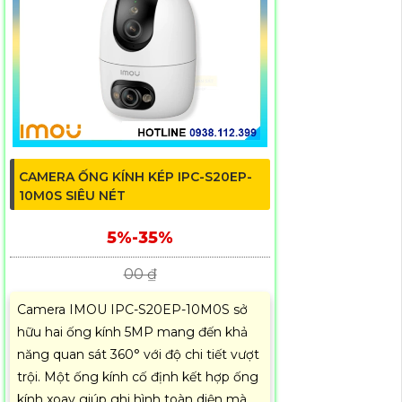
CAMERA ỐNG KÍNH KÉP IPC-S20EP-
10M0S SIÊU NÉT
5%-35%
00 ₫
Camera IMOU IPC-S20EP-10M0S sở
hữu hai ống kính 5MP mang đến khả
năng quan sát 360° với độ chi tiết vượt
trội. Một ống kính cố định kết hợp ống
kính xoay giúp ghi hình toàn diện mà