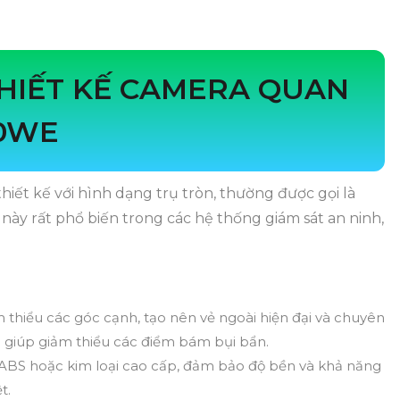
HIẾT KẾ CAMERA QUAN
M0WE
ết kế với hình dạng trụ tròn, thường được gọi là
 này rất phổ biến trong các hệ thống giám sát an ninh,
m thiểu các góc cạnh, tạo nên vẻ ngoài hiện đại và chuyên
g giúp giảm thiểu các điểm bám bụi bẩn.
BS hoặc kim loại cao cấp, đảm bảo độ bền và khả năng
t.