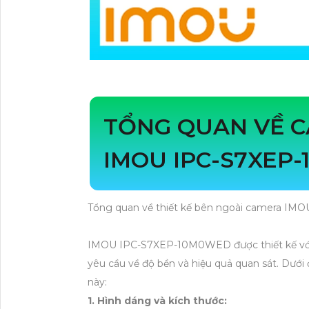
TỔNG QUAN VỀ 
IMOU IPC-S7XEP
Tổng quan về thiết kế bên ngoài camera 
IMOU IPC-S7XEP-10M0WED được thiết kế với 
yêu cầu về độ bền và hiệu quả quan sát. Dưới
này:
1. Hình dáng và kích thước: