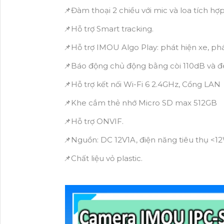
📌Đàm thoại 2 chiều với mic và loa tích hợ
📌Hỗ trợ Smart tracking.
📌Hỗ trợ IMOU Algo Play: phát hiện xe, ph
📌Báo động chủ động bằng còi 110dB và 
📌Hỗ trợ kết nối Wi-Fi 6 2.4GHz, Cổng LAN
📌Khe cắm thẻ nhớ Micro SD max 512GB
📌Hỗ trợ ONVIF.
📌Nguồn: DC 12V1A, điện năng tiêu thụ <1
📌Chất liệu vỏ plastic.