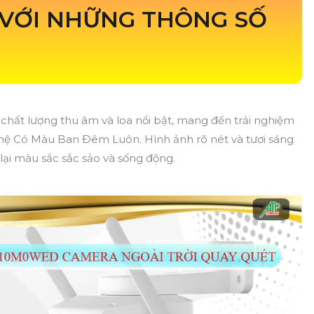
VỚI NHỮNG THÔNG SỐ
 chất lượng thu âm và loa nổi bật, mang đến trải nghiệm
ệ Có Màu Ban Ðêm Luôn. Hình ảnh rõ nét và tươi sáng
ại màu sắc sắc sảo và sống động.