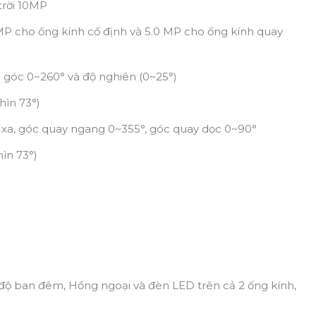
trời 10MP
 MP cho ống kính cố định và 5.0 MP cho ống kính quay
c góc 0~260° và độ nghiên (0~25°)
hìn 73°)
ừ xa, góc quay ngang 0~355°, góc quay dọc 0~90°
ìn 73°)
độ ban đêm, Hồng ngoại và đèn LED trên cả 2 ống kính,