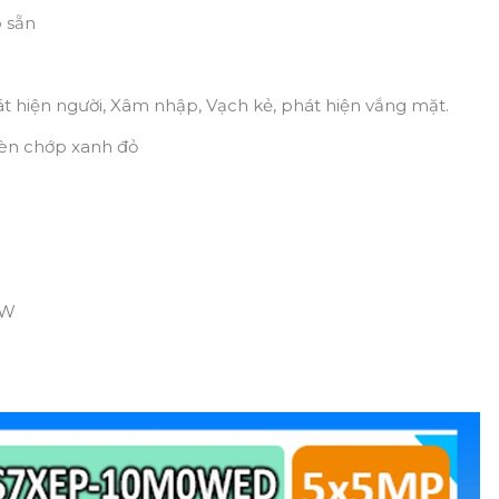
p sẵn
át hiện người, Xâm nhập, Vạch kẻ, phát hiện vắng mặt.
đèn chớp xanh đỏ
2W