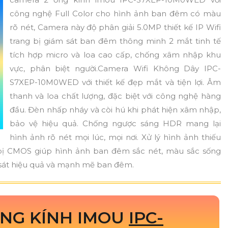
công nghệ Full Color cho hình ảnh ban đêm có màu
rõ nét, Camera này độ phân giải 5.0MP thiết kế IP Wifi
trang bị giám sát ban đêm thông minh 2 mắt tinh tế
tích hợp micro và loa cao cấp, chống xâm nhập khu
vực, phân biệt người.Camera Wifi Không Dây IPC-
S7XEP-10M0WED với thiết kế đẹp mắt và tiện lợi. Âm
thanh và loa chất lượng, đặc biệt với công nghệ hàng
đầu. Đèn nhấp nháy và còi hú khi phát hiện xâm nhập,
bảo vệ hiệu quả. Chống ngược sáng HDR mang lại
hình ảnh rõ nét mọi lúc, mọi nơi. Xử lý hình ảnh thiếu
g bị CMOS giúp hình ảnh ban đêm sắc nét, màu sắc sống
sát hiệu quả và mạnh mẽ ban đêm.
ỐNG KÍNH IMOU
IPC-