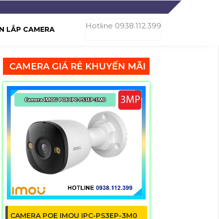
Hotline 0938.112.399
N LẮP CAMERA
CAMERA GIÁ RẺ KHUYẾN MÃI
CAMERA POE IMOU IPC-PS3EP-3M0