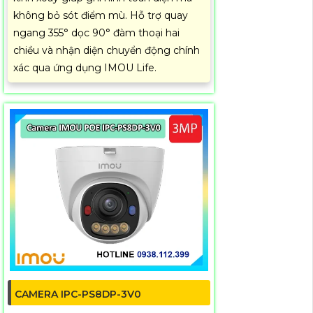
không bỏ sót điểm mù. Hỗ trợ quay
ngang 355° dọc 90° đàm thoại hai
chiều và nhận diện chuyển động chính
xác qua ứng dụng IMOU Life.
CAMERA IPC-PS8DP-3V0