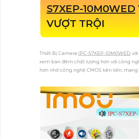
S7XEP-10M0WED
VƯỢT TRỘI
Thiết Bị Camera
IPC-S7XEP-10M0WED
với
xem ban đêm chất lượng hơn với công ngh
hơn nhờ công nghệ CMOS tiên tiến, mang l