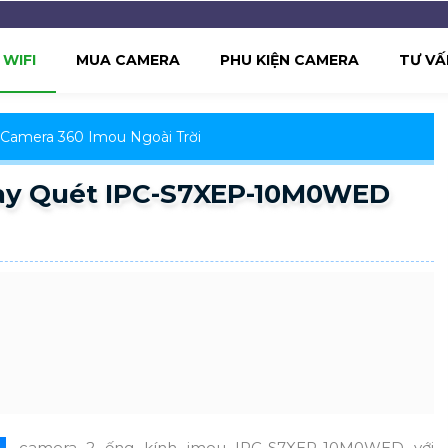
WIFI
MUA CAMERA
PHU KIỆN CAMERA
TƯ VẤ
Camera 360 Imou Ngoài Trời
ay Quét IPC-S7XEP-10M0WED
camera 2 ống kính imou IPC-S7XEP-10M0WED với