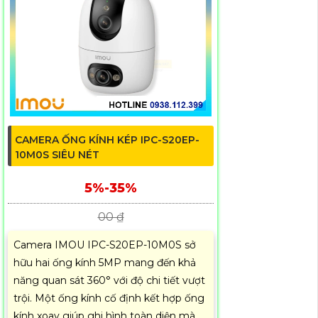
CAMERA ỐNG KÍNH KÉP IPC-S20EP-
10M0S SIÊU NÉT
5%-35%
00 ₫
Camera IMOU IPC-S20EP-10M0S sở
hữu hai ống kính 5MP mang đến khả
năng quan sát 360° với độ chi tiết vượt
trội. Một ống kính cố định kết hợp ống
kính xoay giúp ghi hình toàn diện mà