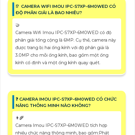
⁉️ CAMERA WIFI IMOU IPC-S7XP-6M0WED CÓ
ĐỘ PHÂN GIẢI LÀ BAO NHIÊU?
🤝
Camera Wifi Imou IPC-S7XP-6M0WED có độ
phân giải tổng cộng là 6MP. Cụ thể, camera này
được trang bị hai ống kính với độ phân giải là
3.0MP cho mỗi ống kính, bao gồm một ống
kính cố định và một ống kính quay quét.
❓ CAMERA IMOU IPC-S7XP-6M0WED CÓ CHỨC
NĂNG THÔNG MINH NÀO KHÔNG?
👩‍🌾
Camera Imou IPC-S7XP-6M0WED tích hợp
nhiều chức năng thông minh, bao gồm:Phát