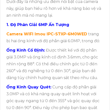
Dưới đây là những ưu điểm nổi bật của camera
này, giúp bạn hiểu rõ hơn về khả năng bảo vệ và
an ninh mà nó mang lại.
1. Độ Phân Giải 6MP Ấn Tượng
Camera WIFI Imou IPC-S7XP-6M0WED
trang
bị hai ống kính với độ phân giải 6.0MP, trong đó:
Ống Kính Cố Định:
Được thiết kế với độ phân
giải 3.0MP và ống kính cố định 3.6mm, cho góc
nhìn rộng 88°. Có thể điều chỉnh góc từ 0 đến
260° và độ nghiêng từ 0 đến 30°, giúp bạn dễ
dàng tùy chỉnh hướng quan sát theo nhu cầu.
Ống Kính Quay Quét:
Cung cấp độ phân giải
3.0MP và có khả năng quay quét linh hoạt với
góc quay ngang từ 0 đến 355° và góc quay dọc
từ 0 đến 90°. Điều này cho phép bạn bao quát