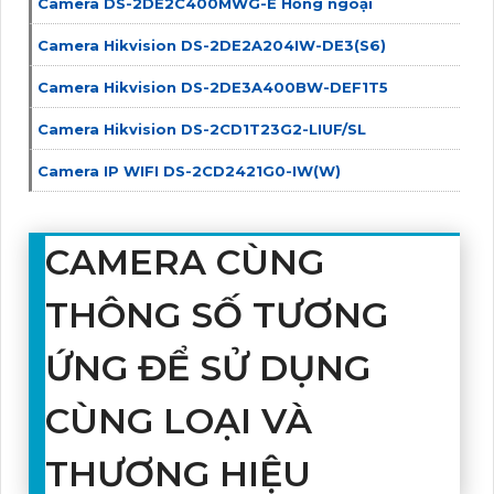
Camera DS-2DE2C400MWG-E Hồng ngoại
Camera Hikvision DS-2DE2A204IW-DE3(S6)
Camera Hikvision DS-2DE3A400BW-DEF1T5
Camera Hikvision DS-2CD1T23G2-LIUF/SL
Camera IP WIFI DS-2CD2421G0-IW(W)
CAMERA CÙNG
THÔNG SỐ TƯƠNG
ỨNG ĐỂ SỬ DỤNG
CÙNG LOẠI VÀ
THƯƠNG HIỆU