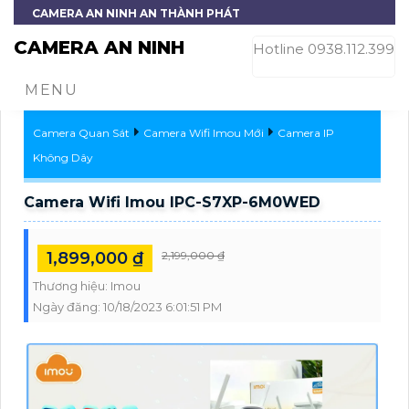
CAMERA AN NINH AN THÀNH PHÁT
CAMERA AN NINH
Hotline 0938.112.399
MENU
Camera Quan Sát
Camera Wifi Imou Mới
Camera IP
Không Dây
Camera Wifi Imou IPC-S7XP-6M0WED
1,899,000 ₫
2,199,000 ₫
Thương hiệu:
Imou
Ngày đăng:
10/18/2023 6:01:51 PM