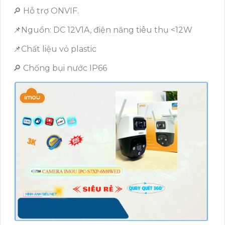
🔎 Hỗ trợ ONVIF.
📌Nguồn: DC 12V1A, điện năng tiêu thụ <12W
📌Chất liệu vỏ plastic
🔎 Chống bụi nước IP66