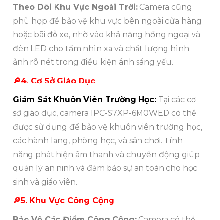
Theo Dõi Khu Vực Ngoài Trời:
Camera cũng
phù hợp để bảo vệ khu vực bên ngoài cửa hàng
hoặc bãi đỗ xe, nhờ vào khả năng hồng ngoại và
đèn LED cho tầm nhìn xa và chất lượng hình
ảnh rõ nét trong điều kiện ánh sáng yếu.
🔎4. Cơ Sở Giáo Dục
Giám Sát Khuôn Viên Trường Học:
Tại các cơ
sở giáo dục, camera IPC-S7XP-6M0WED có thể
được sử dụng để bảo vệ khuôn viên trường học,
các hành lang, phòng học, và sân chơi. Tính
năng phát hiện âm thanh và chuyển động giúp
quản lý an ninh và đảm bảo sự an toàn cho học
sinh và giáo viên.
🔎5. Khu Vực Công Cộng
Bảo Vệ Các Điểm Công Cộng:
Camera có thể