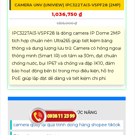
CAMERA UNV (UNIVIEW) IPC322TAI3-VSPF28 (2MP)
1,036,750 ₫
1,595,000 ₫
IPC322TAI3-VSPF28 là dòng camera IP Dome 2MP
tích hợp chuẩn nén Ultra265 giúp tiết kiệm băng
thông và dung lượng lưu trữ. Camera có hồng ngoại
thông minh (Smart IR) với tầm xa 30m, đạt chuẩn
chống nước, bụi IP67 và chống va đập IK10, đảm
bảo hoạt động bền bỉ trong mọi điều kiện, hỗ trợ
PoE giúp lắp đặt dễ dàng và tiết kiệm chi phí.
CAMERA THEO CHỨC NĂNG
camera quay lại quá trình đóng hàng shopee tiktok