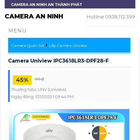
CAMERA AN NINH AN THÀNH PHÁT
CAMERA AN NINH
Hotline 0938.112.399
MENU
Camera Quan Sát
Lắp Camera Uniview
Camera Uniview IPC3618LR3-DPF28-F
45%
00 ₫
Thương hiệu:
UNV (Uniview)
Ngày đăng:
1/21/2025 1:09:44 PM