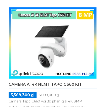
khác. Hơn nữa, thiết bị còn hỗ trợ công nghệ ONVIF,
giúp tích hợp và kết nối với các thiết bị khác dễ dàng
hơn.
CAMERA AI 4K NLMT TAPO C660 KIT
3,569,300 ₫
5,099,000 ₫
Camera Tapo C660 với độ phân giải 4K 8MP