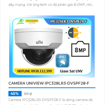
dây mạng. Với ống kính có độ phân giải 8.0MP, nhìn
hồng ngoại vào ban đêm với khoảng cách 30m,
chuẩn nén Ultra265
CAMERA UNIVIEW IPC328LR3-DVSPF28-F
45%
00 ₫
Camera IPC328LR3-DVSPF28-F là dòng camera độ