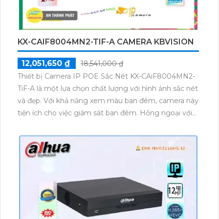
KX-CAIF8004MN2-TIF-A CAMERA KBVISION
12,051,650 ₫
18,541,000 ₫
Thiết bị Camera IP POE Sắc Nét KX-CAiF8004MN2-
TiF-A là một lựa chọn chất lượng với hình ảnh sắc nét
và đẹp. Với khả năng xem màu ban đêm, camera này
tiện ích cho việc giám sát ban đêm. Hồng ngoại với
tầm quan sát lên đến 50m cho phép quan sát xa và
rõ ràng. Với dạng dome kim loại, đây là một thiết bị
chuyên dụng cho gia đình. Sử dụng nền tảng IP
POE giúp dễ dàng nâng cấp hệ thống camera. Đặc
biệt, camera này tích hợp công nghệ AI, nâng cao
khả năng nhận diện và phân loại vật thể.