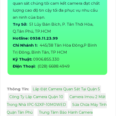
quan sát chúng tôi cam kết camera đạt chất
lượng cao độ tin cậy tối đa phục vụ nhu cầu
an ninh của bạn.
Trụ Sở:
51 Lũy Bán Bích, P. Tân Thới Hòa,
Q.Tân Phú, TP.HCM
Hotline: 0938.11.23.99
Chi Nhánh 1:
445/38 Tân Hòa Đông,P Bình
Trị Đông, Bình Tân, TP HCM
Kỹ Thuật:
0906.855.330
Điện Thoại:
(028) 6688.4949
Thông Tin:
Lắp Đặt Camera Quan Sát Tại Quận 5
Công Ty Lắp Camera Quận 10
Camera Imou 2 Mắt
Trong Nhà IPC-S2XP-10M0WED
Sửa Chữa Máy Tính
Quận Tân Phú
Trung Tâm Bảo Hành Camera