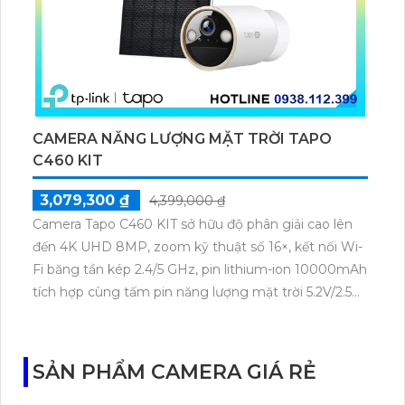
CAMERA NĂNG LƯỢNG MẶT TRỜI TAPO
C460 KIT
3,079,300 ₫
4,399,000 ₫
Camera Tapo C460 KIT sở hữu độ phân giải cao lên
đến 4K UHD 8MP, zoom kỹ thuật số 16×, kết nối Wi-
Fi băng tần kép 2.4/5 GHz, pin lithium-ion 10000mAh
tích hợp cùng tấm pin năng lượng mặt trời 5.2V/2.5W.
Tapo C460 KIT cũng hỗ trợ quan sát ban đêm màu
với cảm biến Starlight, tầm nhìn lên đến 15 m.
SẢN PHẨM CAMERA GIÁ RẺ