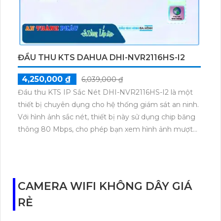
ĐẦU THU KTS DAHUA DHI-NVR2116HS-I2
4,250,000 ₫
6,039,000 ₫
Đầu thu KTS IP Sắc Nét DHI-NVR2116HS-I2 là một
thiết bị chuyên dụng cho hệ thống giám sát an ninh.
Với hình ảnh sắc nét, thiết bị này sử dụng chip băng
thông 80 Mbps, cho phép bạn xem hình ảnh mượt
mà và không bị giựt lag. Thiết bị cũng hỗ trợ độ phân
giải lên đến 12 MP, cho hình ảnh rõ nét đến từng chi
tiết. Bên cạnh đó, việc giám sát qua điện thoại cũng
trở nên nhanh chóng và dễ dàng hơn bao giờ hết.
CAMERA WIFI KHÔNG DÂY GIÁ
Đầu thu này còn hỗ trợ nhiều chuẩn nén video, bao
RẺ
gồm H.265+/H.265/H.264+/H.264, đảm bảo tính
tương thích và linh hoạt khi sử dụng với các thiết bị