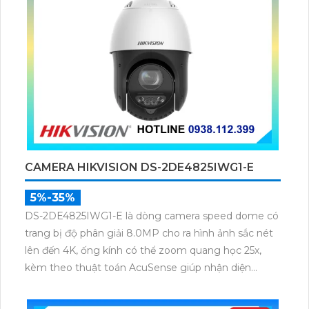
CAMERA HIKVISION DS-2DE4825IWG1-E
5%-35%
DS-2DE4825IWG1-E là dòng camera speed dome có
trang bị độ phân giải 8.0MP cho ra hình ảnh sắc nét
lên đến 4K, ống kính có thể zoom quang học 25x,
kèm theo thuật toán AcuSense giúp nhận diện
chuẩn người và phương tiện, nhìn ban đêm hồng
ngoại tầm xa lên đến 100m.