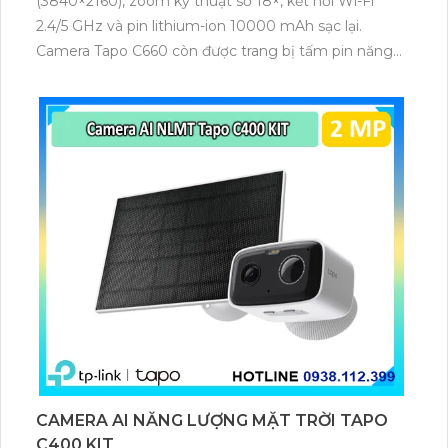
(3840×2160), zoom kỹ thuật số 18×, kết nối Wi-Fi
2.4/5 GHz và pin lithium-ion 10000 mAh sạc lại.
Camera Tapo C660 còn được trang bị tấm pin năng
lượng mặt trời 5.2V 2.5W, tích hợp AI phát hiện người,
thú cưng, phương tiện, lưu trữ thẻ microSD tối đa 512
GB.
CAMERA AI NĂNG LƯỢNG MẶT TRỜI TAPO
C400 KIT