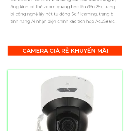
ống kính có thể zoom quang học lên đến 25x, trang
bị công nghệ lấy nét tự động Self-learning, trang bị
tính năng Ai nhận diện chính xác tích hợp AcuSearch
khi kết hợp chung với đầu ghi hình, nhìn ban đêm
bằng hồng ngoại 50m.
CAMERA GIÁ RẺ KHUYẾN MÃI