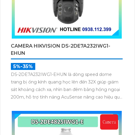
CAMERA HIKVISION DS-2DE7A232IWG1-
EHUN
5%-35%
DS-2DE7A232IWG1-EHUN là dòng speed dome
trang bị ống kính quang học lên đến 32X giúp giám
sát khoảng cách xa, nhìn ban đêm bằng hồng ngoại
200m, hỗ trợ tính năng AcuSense nâng cao hiệu quả
giám sát an ninh, có tốc độ lấy nét cao nhờ công
nghệ Self-learning