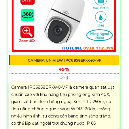
CAMERA UNIVIEW IPC6858ER-X40-VF
45%
00 ₫
Camera IPC6858ER-X40-VF là camera quan sát đạt
chuẩn cao với khả năng thu phóng ống kính 40X,
giám sát ban đêm hồng ngoại Smart IR 250m, có
tính năng chống ngược sáng WDR 120db, chống
nhiễu hình ảnh, tự động cân bằng ánh sáng trắng,
có thể lắp đặt ngoài trời chống nước IP 66