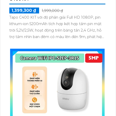
1,399,300 ₫
1,999,000 ₫
Tapo C400 KIT với độ phân giải Full HD 1080P, pin
lithium-ion 5200mAh tích hợp kết hợp tấm pin mặt
trời 5,2V/2,5W, hoạt động trên băng tần 2,4 GHz, hỗ
trợ tầm nhìn ban đêm có màu lên đến 9m, phát hiện
chuyển động và con người bằng AI, đồng thời lưu trữ
dữ liệu qua thẻ microSD lên đến 512GB.