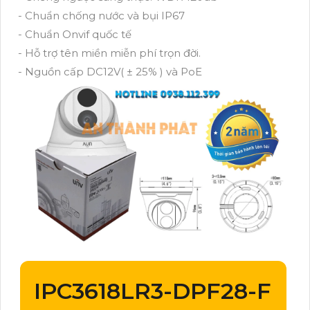
- Chuẩn chống nước và bụi IP67
- Chuẩn Onvif quốc tế
- Hỗ trợ tên miền miễn phí trọn đời.
- Nguồn cấp DC12V( ± 25% ) và PoE
IPC3618LR3-DPF28-F