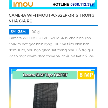
CAMERA WIFI IMOU IPC-S2EP-3R1S TRONG
NHÀ GIÁ RẺ
5%-35%
00 ₫
Camera WiFi IMOU IPC-S2EP-3R1S cho hình ảnh
3MP rõ nét góc nhìn rộng 100° và tầm nhìn ban
đêm 10m, phù hợp giám sát trong nhà. Hỗ trợ gọi
video một chạm đàm thoại hai chiều và kết nối Wi-Fi
ổn định giúp quan sát từ xa. Lưu trữ linh hoạt qua thẻ
microSD tối đa 256GB hoặc lưu đám mây dễ lắp đặt
cho gia đình và văn phòng nhỏ.