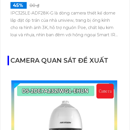
45%
00 ₫
IPC325LE-ADF28K-G là dòng camera thiết kế dome
lắp đặt ốp trần của nhà uniview, trang bị ống kính
cho ra hình ảnh 3K, hỗ trợ nguồn Poe, chất liệu kim
loại và nhựa, nhìn ban đêm với hồng ngoại Smart IR
với khoảng cách 30m, trang bị chống ngược sáng
DWDR 120 db
CAMERA QUAN SÁT ĐỀ XUẤT