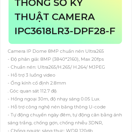
THÔNG SỐ KỸ
THUẬT CAMERA
IPC3618LR3-DPF28-F
Camera IP Dome 8MP chuẩn nén Ultra265
- Độ phân giải: 8MP (3840*2160), Max 20fps
- Chuẩn nén: Ultra265/H.265/ H.264/ MJPEG
- Hỗ trợ 3 luồng video
- Ống kính cố định 2.8mm
. Góc quan sát 112.7 độ.
- Hồng ngoại 30m, độ nhạy sáng 0.05 Lux.
- Hỗ trợ công nghệ nén băng thông U-code
- Tự động chuyển ngày đêm, tự động cân bằng ánh
sáng trắng, chống gợn, chống nhiễu 3DNR,
- Chống ngược sáng thực: WDR 120db