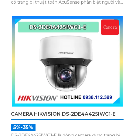
có trang bị thuật toán AcuSense phân biệt người và
phương tiện, trang bị micro và loa giúp đàm thoại 2
chiều, nhìn ban đêm bằng hồng ngoại 100m.
CAMERA HIKVISION DS-2DE4A425IWG1-E
5%-35%
DS-2DE4A425IWG1-E là dòng camera được trang bị