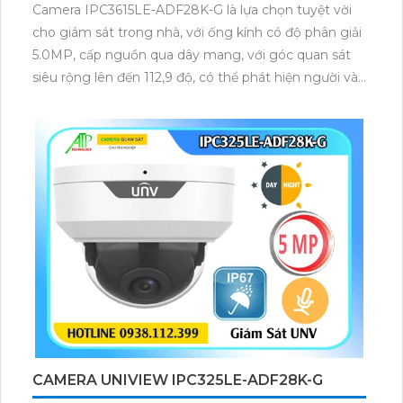
Camera IPC3615LE-ADF28K-G là lựa chọn tuyệt vời
cho giám sát trong nhà, với ống kính có độ phân giải
5.0MP, cấp nguồn qua dây mang, với góc quan sát
siêu rộng lên đến 112,9 độ, có thể phát hiện người và
phát hiện xâm nhập qua vạch kẻ, tích hợp micro
CAMERA UNIVIEW IPC325LE-ADF28K-G