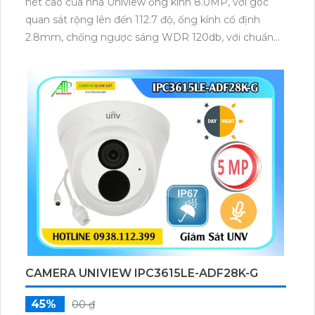
nét cao của nhà Uniview ống kính 8.0MP, với góc
quan sát rộng lên đến 112.7 độ, ống kính cố định
2.8mm, chống ngược sáng WDR 120db, với chuẩn
Onvif quốc tế, thiết kế kiểu dáng dome chất liệu kim
loại và nhựa chắc chắn
CAMERA UNIVIEW IPC3615LE-ADF28K-G
45%
00 ₫