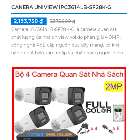
CANERA UNIVIEW IPC3614LB-SF28K-G
2,193,750 ₫
3,375,000 ₫
Camera IPC3614LB-SF28K-G là camera quan sát
chất lượng ủa nhà uniview với độ phân giải 4.0MP,
công nghệ PoE cấp nguồn qua dây mạng, có khả
năng phát hiện xâm nhập và nhận dạng người, nhìn
ban đêm bằng hồng ngoại smart IR, chống ngược
sáng DWDR 120db