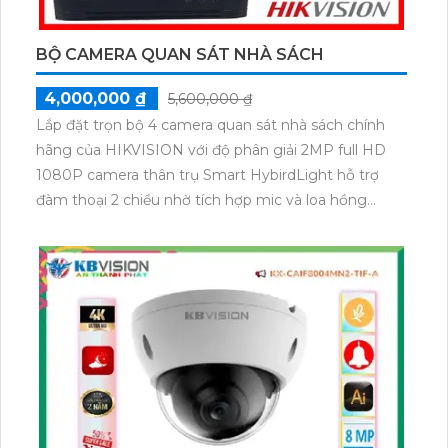
BỘ CAMERA QUAN SÁT NHÀ SÁCH
4,000,000 ₫
5,600,000 ₫
Lắp đặt trọn bộ 4 camera quan sát nhà sách chính
hãng của HIKVISION với độ phân giải 2MP full HD
1080P camera thân trụ Smart HybirdLight hỗ trợ
đàm thoại 2 chiều nhờ tích hợp mic và loa hồng
ngoại 25m camera tích hợp đèn trợ sáng lên đến
20m cho hình ảnh ban đêm có màu.