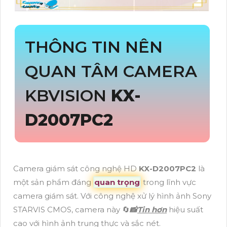
THÔNG TIN NÊN
QUAN TÂM CAMERA
KBVISION
KX-
D2007PC2
Camera giám sát công nghệ HD
KX-D2007PC2
là
một sản phẩm đáng
quan trọng
trong lĩnh vực
camera giám sát. Với công nghệ xử lý hình ảnh Sony
STARVIS CMOS, camera này 🔄
📸
Tin hơn
hiệu suất
cao với hình ảnh trung thực và sắc nét.