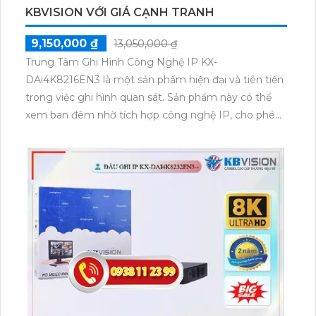
KBVISION VỚI GIÁ CẠNH TRANH
9,150,000 ₫
13,050,000 ₫
Trung Tâm Ghi Hình Công Nghệ IP KX-
DAi4K8216EN3 là một sản phẩm hiện đại và tiên tiến
trong việc ghi hình quan sát. Sản phẩm này có thể
xem ban đêm nhờ tích hợp công nghệ IP, cho phép
xem ổn định và rõ nét ngay cả trong điều kiện ánh
sáng yếu.Với khả năng ghi hình trên 2 HDD và chất
lượng hình ảnh sắc nét, KX-DAi4K8216EN3 đảm bảo
mang lại những hình ảnh chân thực và đáng tin cậy.
Sản phẩm cũng tích hợp công nghệ AI trong việc
nhận diện khuôn mặt, giúp tăng cường tính bảo mật
của hệ thống.KX-DAi4K8216EN3 cũng nổi bật với khả
năng dễ dàng nâng cấp hệ thống camera. Đầu ghi 16
kênh cho phép lắp đặt nhiều camera để quan sát
một công trình lớn. Với những đặc điểm vượt trội,
sản phẩm này đáng là sự lựa chọn hàng đầu cho các