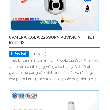
CAMERA KX-EAI2259UPN KBVISION THIẾT
KẾ ĐẸP
Liên hệ
LIÊN HỆ
Thiết bị Camera Giá re HD IP KX-EAi2259UPN là một
sản phẩm chất lượng với giá cả hợp lý. Với độ phân
giải cao, nó cung cấp hình ảnh sắc nét và rõ ràng,
cho phép bạn giám sát và ghi lại các hoạt động một
cách chi tiết. Thiết bị này còn tích hợp các tính năng
thông minh như phát hiện chuyển động, cảnh báo
qua đám mây, và khả năng xoay ngang/giá đỡ tích
hợp sẵn. Thiết kế nhỏ gọn và dễ dàng lắp đặt, giúp
bạn theo dõi từ xa một cách dễ dàng và thuận tiện.