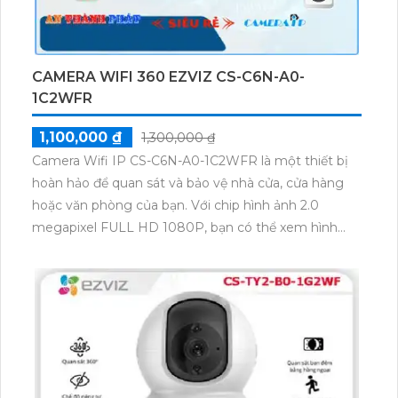
CAMERA WIFI 360 EZVIZ CS-C6N-A0-
1C2WFR
1,100,000 ₫
1,300,000 ₫
Camera Wifi IP CS-C6N-A0-1C2WFR là một thiết bị
hoàn hảo để quan sát và bảo vệ nhà cửa, cửa hàng
hoặc văn phòng của bạn. Với chip hình ảnh 2.0
megapixel FULL HD 1080P, bạn có thể xem hình
ảnh rõ nét như thật trên điện thoại di động hoặc máy
tính. Đặc biệt, Camera Wifi IP CS-C6N-A0-1C2WFR
được trang bị công nghệ hồng ngoại EXIR, cho phép
quan sát trong điều kiện ánh sáng yếu với khoảng
cách 10m. Với khả năng xoay 360 độ, bạn có thể lắp
camera ở các vị trí không gian rộng để quan sát toàn
cảnh một cách dễ dàng. Việc kết nối qua công nghệ