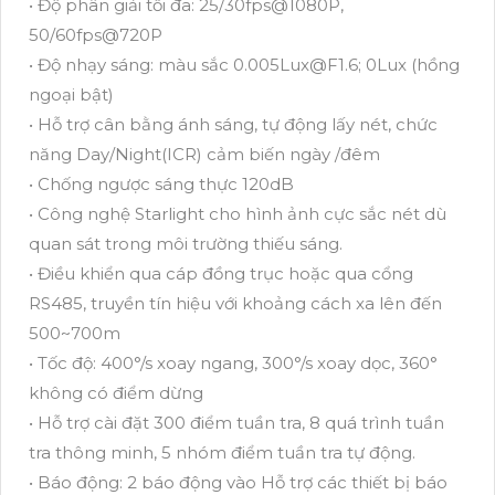
• Độ phân giải tối đa: 25/30fps@1080P,
50/60fps@720P
• Độ nhạy sáng: màu sắc 0.005Lux@F1.6; 0Lux (hồng
ngoại bật)
• Hỗ trợ cân bằng ánh sáng, tự động lấy nét, chức
năng Day/Night(ICR) cảm biến ngày /đêm
• Chống ngược sáng thực 120dB
• Công nghệ Starlight cho hình ảnh cực sắc nét dù
quan sát trong môi trường thiếu sáng.
• Điều khiển qua cáp đồng trục hoặc qua cổng
RS485, truyền tín hiệu với khoảng cách xa lên đến
500~700m
• Tốc độ: 400°/s xoay ngang, 300°/s xoay dọc, 360°
không có điểm dừng
• Hỗ trợ cài đặt 300 điểm tuần tra, 8 quá trình tuần
tra thông minh, 5 nhóm điểm tuần tra tự động.
• Báo động: 2 báo động vào Hỗ trợ các thiết bị báo