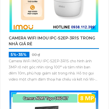
CAMERA WIFI IMOU IPC-S2EP-3R1S TRONG
NHÀ GIÁ RẺ
5%-35%
00 ₫
Camera WiFi IMOU IPC-S2EP-3R1S cho hình ảnh
3MP rõ nét góc nhìn rộng 100° và tầm nhìn ban
đêm 10m, phù hợp giám sát trong nhà. Hỗ trợ gọi
video một chạm đàm thoại hai chiều và kết nối Wi-Fi
ổn định giúp quan sát từ xa. Lưu trữ linh hoạt qua thẻ
microSD tối đa 256GB hoặc lưu đám mây dễ lắp đặt
cho gia đình và văn phòng nhỏ.