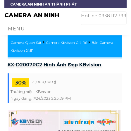
CAMERA AN NINH AN THÀNH PHÁT
CAMERA AN NINH
Hotline 0938.112.399
MENU
Camera Quan Sát
Camera Kbvision Giá Rẻ
Bán Camera
Kbvision 2MP
KX-D2007PC2 Hình Ảnh Đẹp KBvision
30%
21,000,000 ₫
Thương hiệu:
KBvision
Ngày đăng:
7/24/2023 2:25:59 PM