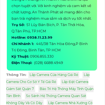
chọn tuyệt vời. Với kinh nghiệm và cam kết về
chất lượng, An Thành Phát sẽ mang đến cho
bạn trải nghiệm mua sắm và dịch vụ tốt nhất.
Trụ Sở:
51 Lũy Bán Bích, P. Tân Thới Hòa,
Q.Tân Phú, TP.HCM
Hotline: 0938.11.23.99
Chi Nhánh 1:
445/38 Tân Hòa Đông,P Bình
Trị Đông, Bình Tân, TP HCM
Kỹ Thuật:
0906.855.330
Điện Thoại:
(028) 6688.4949
Thông Tin:
Lắp Camera Cửa Hàng Giá Rẻ
Lắp
Camera Cho Cơ Sở Y Tế Giá Rẻ
Lắp Đặt Camera
Giám Sát Quận 7
Bảo Trì Hệ Thống Máy Tính Quận
Tân Bình
So Sánh Hệ Thống Camera Quan Sát
Không Dây Và Có Dây
Lắp Camera Nhà Xưởng Có