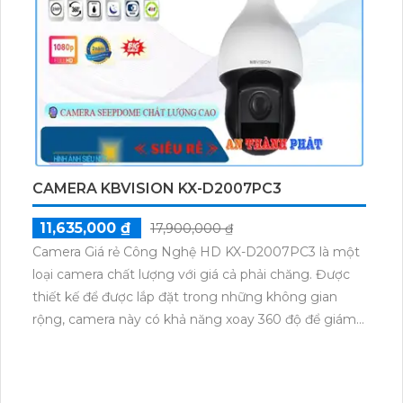
CAMERA KBVISION KX-D2007PC3
11,635,000 ₫
17,900,000 ₫
Camera Giá rẻ Công Nghệ HD KX-D2007PC3 là một
loại camera chất lượng với giá cả phải chăng. Được
thiết kế để được lắp đặt trong những không gian
rộng, camera này có khả năng xoay 360 độ để giám
sát mọi góc độ. Độ phân giải sắc nét lên đến 2.0MP,
cho hình ảnh rõ nét và chi tiết. Ngoài ra, camera này
còn tích hợp công nghệ AHD CVI TVI BCS HD, giúp