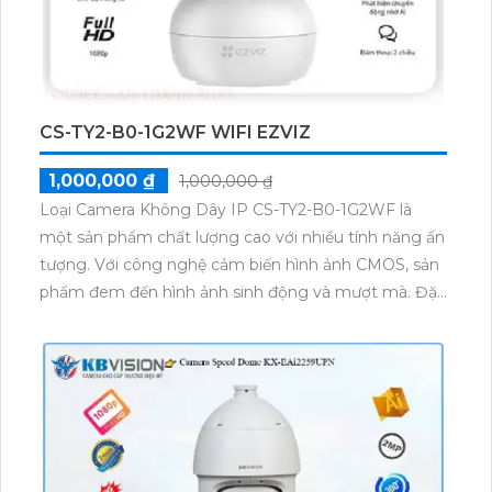
IP Wifi cũng rất thuận tiện và dễ dàng. Bên cạnh đó,
camera cũng tích hợp khả năng thu âm và loa, cho
phép bạn giao tiếp hai chiều với những người ở trong
phạm vi quan sát của camera. Camera Wifi IP CS-
C6N-A0-1C2WFR là sự lựa chọn hoàn hảo để tăng
CS-TY2-B0-1G2WF WIFI EZVIZ
cường an ninh cho căn nhà hoặc doanh nghiệp của
bạn.
1,000,000 ₫
1,000,000 ₫
Loại Camera Không Dây IP CS-TY2-B0-1G2WF là
một sản phẩm chất lượng cao với nhiều tính năng ấn
tượng. Với công nghệ cảm biến hình ảnh CMOS, sản
phẩm đem đến hình ảnh sinh động và mượt mà. Đặc
biệt, camera có khả năng xem ban đêm với hồng
ngoại 10m, giúp giám sát hiệu quả trong điều kiện
thiếu sáng. Chất lượng hình ảnh Camera IP CS-TY2-
B0-1G2WF đáng kể với độ phân giải 2.0 MP. Sản
phẩm cũng hỗ trợ thẻ nhớ và tính năng hồng ngoại
smart IR.