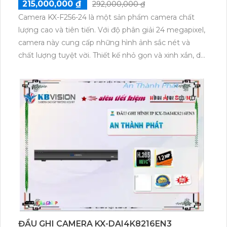
215,000,000 ₫
292,000,000 ₫
Camera KX-F256-24 là một sản phẩm camera chất
lượng cao và tiên tiến. Với độ phân giải 24 megapixel,
camera này cung cấp những hình ảnh sắc nét và
chất lượng tuyệt vời. Thiết kế nhỏ gọn và xinh xắn, dễ
dàng lắp đặt trong nhiều không gian khác nhau.
Camera KX-F256-24 có khả năng ghi hình Full HD,
cho phép người dùng theo dõi và giám sát từ xa
bằng điện thoại thông minh. Hơn nữa, tích hợp tính
năng phát hiện chuyển động và báo động, giúp bảo
vệ an ninh gia đình và văn phòng.
ĐẦU GHI CAMERA KX-DAI4K8216EN3