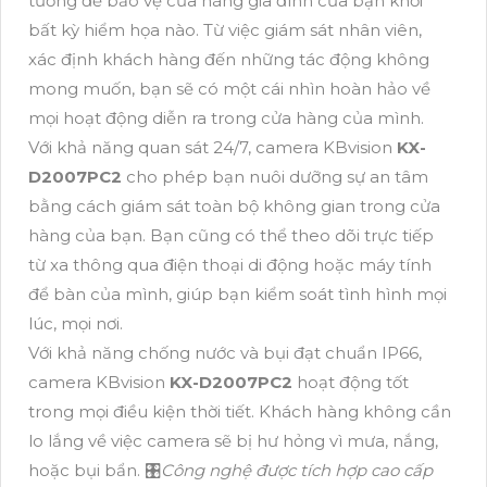
tưởng để bảo vệ cửa hàng gia đình của bạn khỏi
bất kỳ hiểm họa nào. Từ việc giám sát nhân viên,
xác định khách hàng đến những tác động không
mong muốn, bạn sẽ có một cái nhìn hoàn hảo về
mọi hoạt động diễn ra trong cửa hàng của mình.
Với khả năng quan sát 24/7, camera KBvision
KX-
D2007PC2
cho phép bạn nuôi dưỡng sự an tâm
bằng cách giám sát toàn bộ không gian trong cửa
hàng của bạn. Bạn cũng có thể theo dõi trực tiếp
từ xa thông qua điện thoại di động hoặc máy tính
để bàn của mình, giúp bạn kiểm soát tình hình mọi
lúc, mọi nơi.
Với khả năng chống nước và bụi đạt chuẩn IP66,
camera KBvision
KX-D2007PC2
hoạt động tốt
trong mọi điều kiện thời tiết. Khách hàng không cần
lo lắng về việc camera sẽ bị hư hỏng vì mưa, nắng,
hoặc bụi bẩn. 🎛
Công nghệ được tích hợp cao cấp