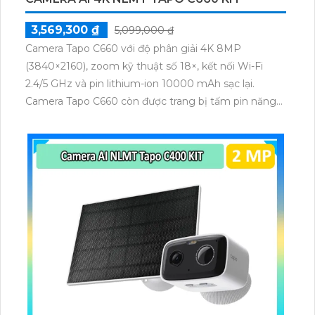
3,569,300 ₫
5,099,000 ₫
Camera Tapo C660 với độ phân giải 4K 8MP
(3840×2160), zoom kỹ thuật số 18×, kết nối Wi-Fi
2.4/5 GHz và pin lithium-ion 10000 mAh sạc lại.
Camera Tapo C660 còn được trang bị tấm pin năng
lượng mặt trời 5.2V 2.5W, tích hợp AI phát hiện người,
thú cưng, phương tiện, lưu trữ thẻ microSD tối đa 512
GB.