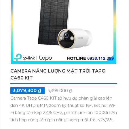
CAMERA NĂNG LƯỢNG MẶT TRỜI TAPO
C460 KIT
3,079,300 ₫
4,399,000 ₫
Camera Tapo C460 KIT sở hữu độ phân giải cao lên
đến 4K UHD 8MP, zoom kỹ thuật số 16×, kết nối Wi-
Fi băng tần kép 2.4/5 GHz, pin lithium-ion 10000mAh
tích hợp cùng tấm pin năng lượng mặt trời 5.2V/2.5W.
Tapo C460 KIT cũng hỗ trợ quan sát ban đêm màu