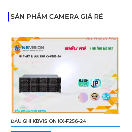
với cảm biến Starlight, tầm nhìn lên đến 15 m.
SẢN PHẨM CAMERA GIÁ RẺ
ĐẦU GHI KBVISION KX-F256-24