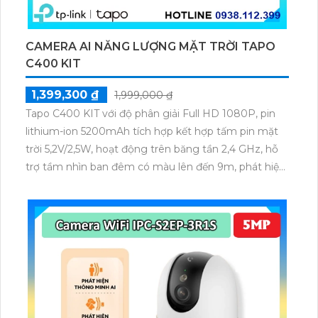
CAMERA AI NĂNG LƯỢNG MẶT TRỜI TAPO
C400 KIT
1,399,300 ₫
1,999,000 ₫
Tapo C400 KIT với độ phân giải Full HD 1080P, pin
lithium-ion 5200mAh tích hợp kết hợp tấm pin mặt
trời 5,2V/2,5W, hoạt động trên băng tần 2,4 GHz, hỗ
trợ tầm nhìn ban đêm có màu lên đến 9m, phát hiện
chuyển động và con người bằng AI, đồng thời lưu trữ
dữ liệu qua thẻ microSD lên đến 512GB.