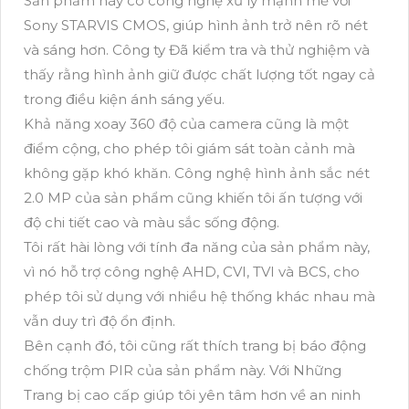
Sản phẩm này có công nghệ xử lý mạnh mẽ với
Sony STARVIS CMOS, giúp hình ảnh trở nên rõ nét
và sáng hơn. Công ty Đã kiểm tra và thử nghiệm và
thấy rằng hình ảnh giữ được chất lượng tốt ngay cả
trong điều kiện ánh sáng yếu.
Khả năng xoay 360 độ của camera cũng là một
điểm cộng, cho phép tôi giám sát toàn cảnh mà
không gặp khó khăn. Công nghệ hình ảnh sắc nét
2.0 MP của sản phẩm cũng khiến tôi ấn tượng với
độ chi tiết cao và màu sắc sống động.
Tôi rất hài lòng với tính đa năng của sản phẩm này,
vì nó hỗ trợ công nghệ AHD, CVI, TVI và BCS, cho
phép tôi sử dụng với nhiều hệ thống khác nhau mà
vẫn duy trì độ ổn định.
Bên cạnh đó, tôi cũng rất thích trang bị báo động
chống trộm PIR của sản phẩm này. Với Những
Trang bị cao cấp giúp tôi yên tâm hơn về an ninh