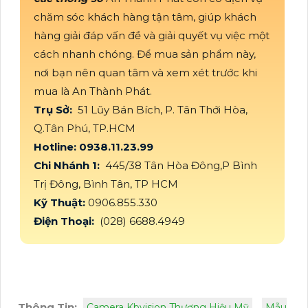
chăm sóc khách hàng tận tâm, giúp khách
hàng giải đáp vấn đề và giải quyết vụ việc một
cách nhanh chóng. Để mua sản phẩm này,
nơi bạn nên quan tâm và xem xét trước khi
mua là An Thành Phát.
Trụ Sở:
51 Lũy Bán Bích, P. Tân Thới Hòa,
Q.Tân Phú, TP.HCM
Hotline: 0938.11.23.99
Chi Nhánh 1:
445/38 Tân Hòa Đông,P Bình
Trị Đông, Bình Tân, TP HCM
Kỹ Thuật:
0906.855.330
Điện Thoại:
(028) 6688.4949
Thông Tin:
Camera Kbvision Thương Hiệu Mỹ
Mẫu