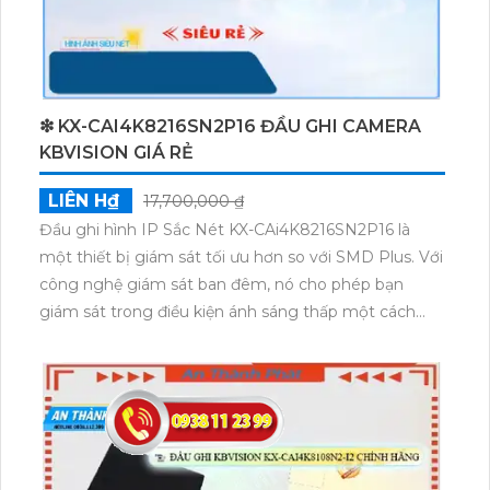
❇ KX-CAI4K8216SN2P16 ĐẦU GHI CAMERA
KBVISION GIÁ RẺ
LIÊN H₫
17,700,000 ₫
Đầu ghi hình IP Sắc Nét KX-CAi4K8216SN2P16 là
một thiết bị giám sát tối ưu hơn so với SMD Plus. Với
công nghệ giám sát ban đêm, nó cho phép bạn
giám sát trong điều kiện ánh sáng thấp một cách
hiệu quả. Đầu ghi này cũng được trang bị 2 HDD,
cho phép bạn lưu trữ nhiều dữ liệu hơn. Với công
nghệ hình ảnh sắc nét, độ phân giải 12 MP và sử
dụng codec H.265+/H.265/H.264+/H.264, bạn sẽ nhận
được hình ảnh chất lượng cao và không gian lưu trữ
tiết kiệm. Ngoài ra, đầu ghi còn hỗ trợ công nghệ 5 in