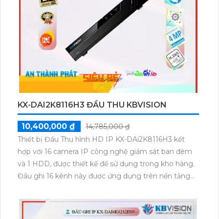
KX-DAI2K8116H3 ĐẦU THU KBVISION
10,400,000 ₫
14,785,000 ₫
Thiết bị Đầu Thu hình HD IP KX-DAi2K8116H3 kết
hợp với 16 camera IP công nghệ giám sát ban đêm
và 1 HDD, được thiết kế để sử dụng trong kho hàng.
Đầu ghi 16 kênh này được ứng dụng trên nền tảng
IP để xử lý hình ảnh sáng đẹp. Với chức năng ưu việt
của công nghệ AI, thiết bị này phù hợp cho các dự
án chuyên dụng. Ngoài ra, việc sử dụng thêm 16