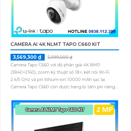
CAMERA AI 4K NLMT TAPO C660 KIT
3,569,300 ₫
5,099,000 ₫
Camera Tapo C660 với độ phân giải 4K 8MP
(3840×2160), zoom kỹ thuật số 18×, kết nối Wi-Fi
2.4/5 GHz và pin lithium-ion 10000 mAh sạc lại.
Camera Tapo C660 còn được trang bị tấm pin năng
lượng mặt trời 5.2V 2.5W, tích hợp AI phát hiện người,
thú cưng, phương tiện, lưu trữ thẻ microSD tối đa 512
GB.