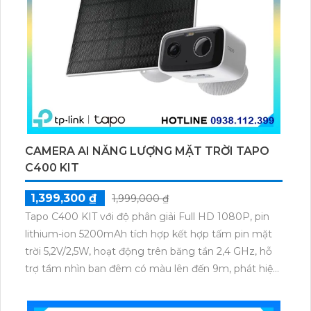
CAMERA AI NĂNG LƯỢNG MẶT TRỜI TAPO
C400 KIT
1,399,300 ₫
1,999,000 ₫
Tapo C400 KIT với độ phân giải Full HD 1080P, pin
lithium-ion 5200mAh tích hợp kết hợp tấm pin mặt
trời 5,2V/2,5W, hoạt động trên băng tần 2,4 GHz, hỗ
trợ tầm nhìn ban đêm có màu lên đến 9m, phát hiện
chuyển động và con người bằng AI, đồng thời lưu trữ
dữ liệu qua thẻ microSD lên đến 512GB.