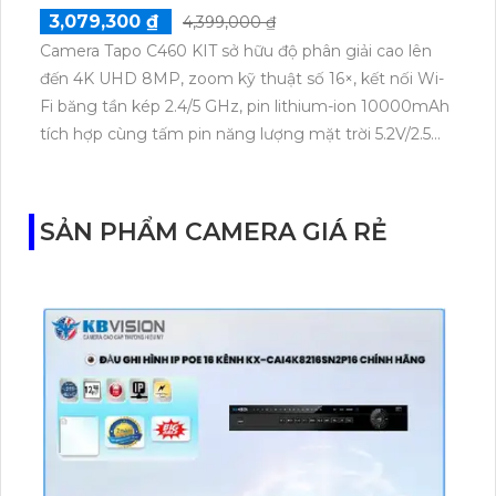
3,079,300 ₫
4,399,000 ₫
Camera Tapo C460 KIT sở hữu độ phân giải cao lên
đến 4K UHD 8MP, zoom kỹ thuật số 16×, kết nối Wi-
Fi băng tần kép 2.4/5 GHz, pin lithium-ion 10000mAh
tích hợp cùng tấm pin năng lượng mặt trời 5.2V/2.5W.
Tapo C460 KIT cũng hỗ trợ quan sát ban đêm màu
với cảm biến Starlight, tầm nhìn lên đến 15 m.
SẢN PHẨM CAMERA GIÁ RẺ