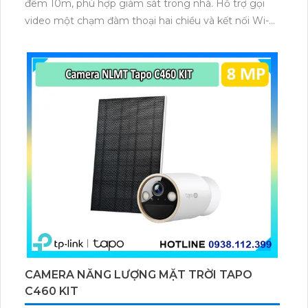
đêm 10m, phù hợp giám sát trong nhà. Hỗ trợ gọi
video một chạm đàm thoại hai chiều và kết nối Wi-Fi
ổn định giúp quan sát từ xa. Lưu trữ linh hoạt qua thẻ
microSD tối đa 256GB hoặc lưu đám mây dễ lắp đặt
cho gia đình và văn phòng nhỏ.
CAMERA NĂNG LƯỢNG MẶT TRỜI TAPO
C460 KIT