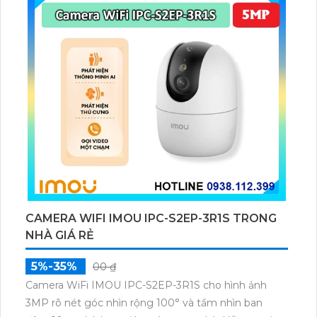
CAMERA WIFI IMOU IPC-S2EP-3R1S TRONG
NHÀ GIÁ RẺ
5%-35%
00 ₫
Camera WiFi IMOU IPC-S2EP-3R1S cho hình ảnh
3MP rõ nét góc nhìn rộng 100° và tầm nhìn ban