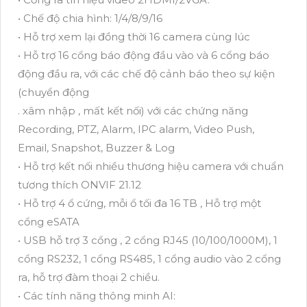
• Chế độ chia hình: 1/4/8/9/16
• Hỗ trợ xem lại đồng thời 16 camera cùng lúc
• Hỗ trợ 16 cổng báo động đầu vào và 6 cổng báo
động đầu ra, với các chế độ cảnh báo theo sự kiện
(chuyển động
. xâm nhập , mất kết nối) với các chứng năng
Recording, PTZ, Alarm, IPC alarm, Video Push,
Email, Snapshot, Buzzer & Log
• Hỗ trợ kết nối nhiều thương hiệu camera với chuẩn
tương thích ONVIF 21.12
• Hỗ trợ 4 ổ cứng, mỗi ổ tối đa 16 TB , Hỗ trợ một
cổng eSATA
• USB hỗ trợ 3 cổng , 2 cổng RJ45 (10/100/1000M), 1
cổng RS232, 1 cổng RS485, 1 cổng audio vào 2 cổng
ra, hỗ trợ đàm thoại 2 chiều.
• Các tính năng thông minh AI: