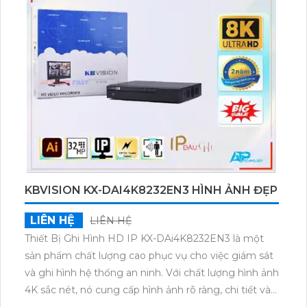
camera IP giúp tiết kiệm 50% dung lượng với các
định dạng H.265+/H.265/H.264+/H.264.
KBVISION KX-DAI4K8232EN3 HÌNH ẢNH ĐẸP
LIÊN HỆ
LIÊN HỆ
Thiết Bị Ghi Hình HD IP KX-DAi4K8232EN3 là một
sản phẩm chất lượng cao phục vụ cho việc giám sát
và ghi hình hệ thống an ninh. Với chất lượng hình ảnh
4K sắc nét, nó cung cấp hình ảnh rõ ràng, chi tiết và