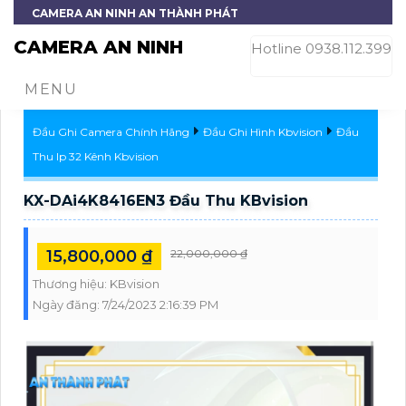
CAMERA AN NINH AN THÀNH PHÁT
CAMERA AN NINH
Hotline 0938.112.399
MENU
Đầu Ghi Camera Chính Hãng
Đầu Ghi Hình Kbvision
Đầu
Thu Ip 32 Kênh Kbvision
KX-DAi4K8416EN3 Đầu Thu KBvision
15,800,000 ₫
22,000,000 ₫
Thương hiệu:
KBvision
Ngày đăng:
7/24/2023 2:16:39 PM