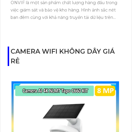
ONVIF là một sản phẩm chất lượng hàng đầu trong
việc giám sát và bảo vệ kho hàng. Hình ảnh sắc nét
ban đêm cùng với khả năng truyền tải dữ liệu trên
công nghệ IP giúp xử lý hình sáng đẹp nhất. Thiết bị
có 4 HDD giúp bạn lưu trữ lượng dữ liệu lớn một
cách dễ dàng. Với công nghệ AI và chức năng chống
trộm, thiết bị cũng cho phép thu âm chất lượng cao.
CAMERA WIFI KHÔNG DÂY GIÁ
Hơn nữa, sản phẩm còn hỗ trợ chức năng nhận
RẺ
khuôn mặt thông qua giao diện ONVIF, giúp bạn xác
định và nhận biết nhân vật một cách nhanh chóng.