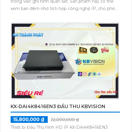
trong việc ghi hình quan sát. Sản phẩm này có thể
xem ban đêm nhờ tích hợp công nghệ IP, cho phép
xem ổn định và rõ nét ngay cả trong điều kiện ánh
sáng yếu.Với khả năng ghi hình trên 2 HDD và chất
lượng hình ảnh sắc nét, KX-DAi4K8216EN3 đảm bảo
mang lại những hình ảnh chân thực và đáng tin cậy.
Sản phẩm cũng tích hợp công nghệ AI trong việc
nhận diện khuôn mặt, giúp tăng cường tính bảo mật
của hệ thống.KX-DAi4K8216EN3 cũng nổi bật với khả
năng dễ dàng nâng cấp hệ thống camera. Đầu ghi 16
kênh cho phép lắp đặt nhiều camera để quan sát
một công trình lớn. Với những đặc điểm vượt trội,
sản phẩm này đáng là sự lựa chọn hàng đầu cho các
công trình quan trọng và yêu cầu cao về an ninh.
KX-DAI4K8416EN3 ĐẦU THU KBVISION
15,800,000 ₫
22,000,000 ₫
Thiết bị Đầu Thu hình HD IP KX-DAi4K8416EN3