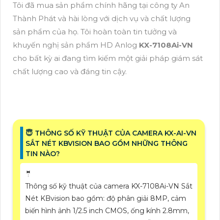
Tôi đã mua sản phẩm chính hãng tại công ty An
Thành Phát và hài lòng với dịch vụ và chất lượng
sản phẩm của họ. Tôi hoàn toàn tin tưởng và
khuyến nghị sản phẩm HD Anlog
KX-7108Ai-VN
cho bất kỳ ai đang tìm kiếm một giải pháp giám sát
chất lượng cao và đáng tin cậy.
😇 THÔNG SỐ KỸ THUẬT CỦA CAMERA KX-AI-VN
SẮT NÉT KBVISION BAO GỒM NHỮNG THÔNG
TIN NÀO?
🤵
Thông số kỹ thuật của camera KX-7108Ai-VN Sắt
Nét KBvision bao gồm: độ phân giải 8MP, cảm
biến hình ảnh 1/2.5 inch CMOS, ống kính 2.8mm,