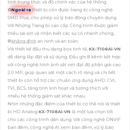
tính trung thực và độ chính xác của hệ thống.
♻
Ngoài ra
thiết bị còn được trang bị công nghệ
SMD Plus, cho phép xử lý báo động chuyên dụng.
Với Những Trang bị cao cấp Công trình Được giảm
thiểu sai sót và nhận biết các sự cố nhanh chóng,
®️
khẳng định
an ninh và an toàn.
Với thiết kế đầu thu dạng box tinh tế,
KX-7108Ai-VN
dễ dàng lắp đặt và sử dụng. Đầu ghi 8 kênh kết hợp
với công nghệ hình ảnh sắt nét đạt độ phân giải cao
2.0 MP, giúp quan sát một cách rõ ràng và chi tiết.
thiết bị còn hỗ trợ các chuẩn ứng dụng AHD, CVI,
TVI, BCS, tăng tính linh hoạt và tương thích với
nhiều hệ thống giám sát khác nhau.
Nhìn những đặc điểm của thiết bị có thể nói là thiết
bị HD Analog
KX-7108Ai-VN
là một lựa chọn tốt
cho các công trình dân dụng. Với công nghệ ONVIF
ban đêm, công nghệ AI xem ban đêm, xử lý báo