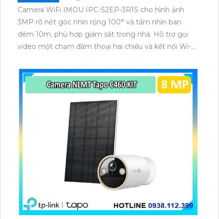
Camera WiFi IMOU IPC-S2EP-3R1S cho hình ảnh
3MP rõ nét góc nhìn rộng 100° và tầm nhìn ban
đêm 10m, phù hợp giám sát trong nhà. Hỗ trợ gọi
video một chạm đàm thoại hai chiều và kết nối Wi-Fi
ổn định giúp quan sát từ xa. Lưu trữ linh hoạt qua thẻ
microSD tối đa 256GB hoặc lưu đám mây dễ lắp đặt
cho gia đình và văn phòng nhỏ.