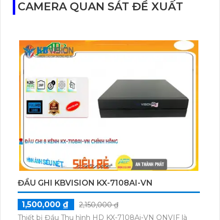
CAMERA QUAN SÁT ĐỀ XUẤT
ĐẦU GHI KBVISION KX-7108AI-VN
1,500,000 ₫
2,150,000 ₫
Thiết bị Đầu Thu hình HD KX-7108Ai-VN ONVIF là