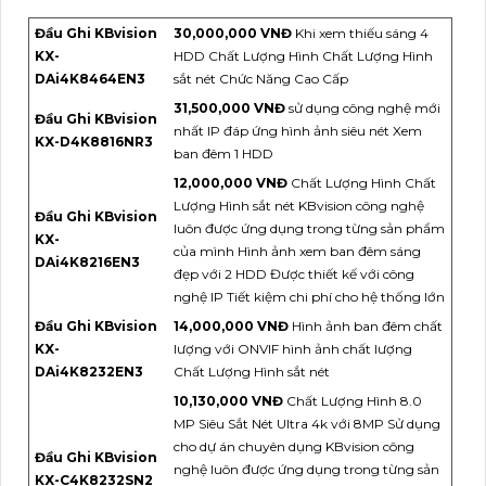
Đầu Ghi KBvision
30,000,000 VNĐ
Khi xem thiếu sáng 4
KX-
HDD Chất Lượng Hình Chất Lượng Hình
DAi4K8464EN3
sắt nét Chức Năng Cao Cấp
31,500,000 VNĐ
sử dụng công nghệ mới
Đầu Ghi KBvision
nhất IP đáp ứng hình ảnh siêu nét Xem
KX-D4K8816NR3
ban đêm 1 HDD
12,000,000 VNĐ
Chất Lượng Hình Chất
Lượng Hình sắt nét KBvision công nghệ
Đầu Ghi KBvision
luôn được ứng dụng trong từng sản phẩm
KX-
của mình Hình ảnh xem ban đêm sáng
DAi4K8216EN3
đẹp với 2 HDD Được thiết kế với công
nghệ IP Tiết kiệm chi phí cho hệ thống lớn
Đầu Ghi KBvision
14,000,000 VNĐ
Hình ảnh ban đêm chất
KX-
lượng với ONVIF hình ảnh chất lượng
DAi4K8232EN3
Chất Lượng Hình sắt nét
10,130,000 VNĐ
Chất Lượng Hình 8.0
MP Siêu Sắt Nét Ultra 4k với 8MP Sử dụng
cho dự án chuyên dụng KBvision công
Đầu Ghi KBvision
nghệ luôn được ứng dụng trong từng sản
KX-C4K8232SN2