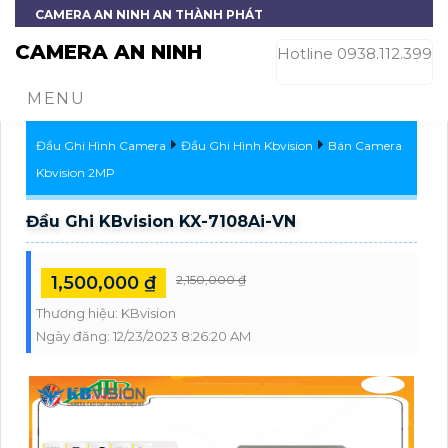
CAMERA AN NINH AN THÀNH PHÁT
CAMERA AN NINH
Hotline 0938.112.399
MENU
Đầu Ghi Hình Camera
Đầu Ghi Hình Kbvision
Bán Camera
Kbvision 2MP
Đầu Ghi KBvision KX-7108Ai-VN
1,500,000 ₫
2,150,000 ₫
Thương hiệu:
KBvision
Ngày đăng:
12/23/2023 8:26:20 AM