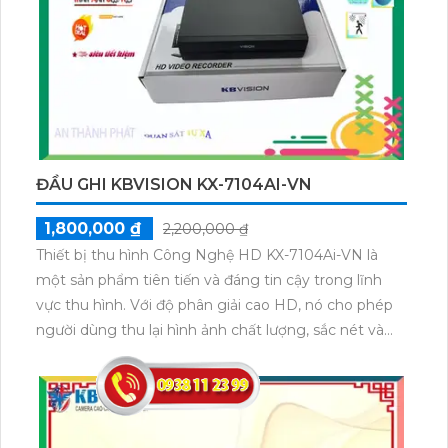
ĐẦU GHI KBVISION KX-7104AI-VN
1,800,000 ₫
2,200,000 ₫
Thiết bị thu hình Công Nghệ HD KX-7104Ai-VN là
một sản phẩm tiên tiến và đáng tin cậy trong lĩnh
vực thu hình. Với độ phân giải cao HD, nó cho phép
người dùng thu lại hình ảnh chất lượng, sắc nét và
chi tiết. Sản phẩm này được trang bị công nghệ tiên
tiến AI-VN, giúp phát hiện và nhận dạng các đối
tượng một cách chính xác, từ đó tăng cường sự an
ninh và giám sát hiệu quả. Thiết bị thu hình KX-