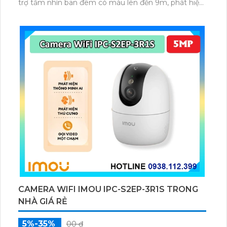
trợ tầm nhìn ban đêm có màu lên đến 9m, phát hiện
chuyển động và con người bằng AI, đồng thời lưu trữ
dữ liệu qua thẻ microSD lên đến 512GB.
CAMERA WIFI IMOU IPC-S2EP-3R1S TRONG
NHÀ GIÁ RẺ
5%-35%
00 ₫