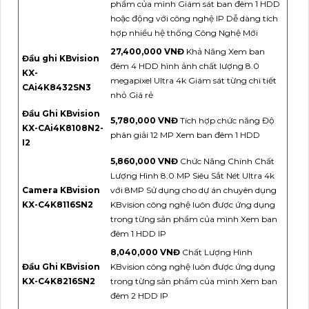
phẩm của mình Giám sát ban đêm 1 HDD
hoặc động với công nghệ IP Dễ dàng tích
hợp nhiều hệ thống Công Nghệ Mới
27,400,000 VNĐ
Khả Năng Xem ban
Đầu ghi KBvision
đêm 4 HDD hình ảnh chất lượng 8.0
KX-
megapixel Ultra 4k Giám sát từng chi tiết
CAi4K8432SN3
nhỏ Giá rẻ
Đầu Ghi KBvision
5,780,000 VNĐ
Tích hợp chức năng Độ
KX-CAi4K8108N2-
phân giải 12 MP Xem ban đêm 1 HDD
I2
5,860,000 VNĐ
Chức Năng Chính Chất
Lượng Hình 8.0 MP Siêu Sắt Nét Ultra 4k
Camera KBvision
với 8MP Sử dụng cho dự án chuyên dụng
KX-C4K8116SN2
KBvision công nghệ luôn được ứng dụng
trong từng sản phẩm của mình Xem ban
đêm 1 HDD IP
8,040,000 VNĐ
Chất Lượng Hình
Đầu Ghi KBvision
KBvision công nghệ luôn được ứng dụng
KX-C4K8216SN2
trong từng sản phẩm của mình Xem ban
đêm 2 HDD IP