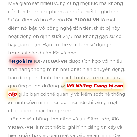
lý và giám sát nhiều vùng cùng một lúc mà không
cần tốn thêm chi phí mua nhiều thiết bị ghi hình.
Sự ổn định và tin cậy của
KX-7108Ai-VN
là một
điểm nổi bật. Với công nghệ tiên tiến, thiết bị này
hoạt động ổn định suốt 24/7 mà không gặp sự cố
hay gián đoạn. Bạn có thể yên tâm sử dụng nó
trong cả các dự án lớn và nhỏ.
♻
Ngoài ra
KX-7108Ai-VN
được tích hợp với nhiều
tính năng thông minh như phát hiện chuyển động,
báo động, ghi hình theo lịch trình và xem lại từ xa
qua ứng dụng di động. ✔️
Với Những Trang bị cao
cấp
giúp bạn có thể quản lý và kiểm soát hệ thống
an ninh của mình mọi lúc, mọi nơi chỉ bằng một
chiếc điện thoại thông minh.
Trên cơ sở những tính năng và ưu điểm trên,
KX-
7108Ai-VN
là một thiết bị ghi hình đáng tin cậy và
hiệu quả cho việc giám sát và bảo vệ an ninh. Đặc