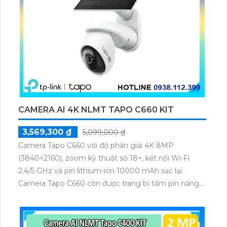
một giải pháp hoàn hảo cho các công trình cần giám
sát an ninh.
CAMERA AI 4K NLMT TAPO C660 KIT
3,569,300 ₫
5,099,000 ₫
Camera Tapo C660 với độ phân giải 4K 8MP
(3840×2160), zoom kỹ thuật số 18×, kết nối Wi-Fi
2.4/5 GHz và pin lithium-ion 10000 mAh sạc lại.
Camera Tapo C660 còn được trang bị tấm pin năng
lượng mặt trời 5.2V 2.5W, tích hợp AI phát hiện người,
thú cưng, phương tiện, lưu trữ thẻ microSD tối đa 512
GB.