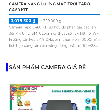
CAMERA NĂNG LƯỢNG MẶT TRỜI TAPO
C460 KIT
3,079,300 ₫
4,399,000 ₫
Camera Tapo C460 KIT sở hữu độ phân giải cao lên
đến 4K UHD 8MP, zoom kỹ thuật số 16×, kết nối Wi-
Fi băng tần kép 2.4/5 GHz, pin lithium-ion 10000mAh
tích hợp cùng tấm pin năng lượng mặt trời 5.2V/2.5W.
Tapo C460 KIT cũng hỗ trợ quan sát ban đêm màu
với cảm biến Starlight, tầm nhìn lên đến 15 m.
SẢN PHẨM CAMERA GIÁ RẺ