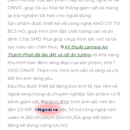
ONVIF, giúp tối ưu hóa hệ thống giám sát và mang
lại trải nghiệm tốt hơn cho người dùng.
Sản phẩm được thiết kế với công nghệ AHD CVI TVI
BCS HD, giúp hình ảnh đạt chất lượng cao và ổn
định. Chip SMD Plus giúp chụp hình sắc nét và tái
tạo màu sắc chân thực. 🔄
Kỹ thuật camera An
Thành Phát đã lắp đặt và rất ấn tượng
với khả năng
thu hình ban đêm sáng đẹp của sản phẩm, nhờ 1
HDD ONVIF. Thậm chí, hình ảnh vẫn rõ ràng và chi
tiết khi ánh sáng yếu.
Đầu thu được thiết kế dạng box tinh tế, tạo nên vẻ
ngoài sang trọng và chuyên nghiệp. Sản phẩm có 8
kênh giám sát, ®️
khẳng định
hình ảnh sắc nét lên
đến 2.0 MP. ♻
Ngoài ra
việc hỗ trợ công nghệ nén
video H.265+/H.265/H.264+/H.264 giúp tiết kiệm
đáng kể dung lượng lưu trữ.