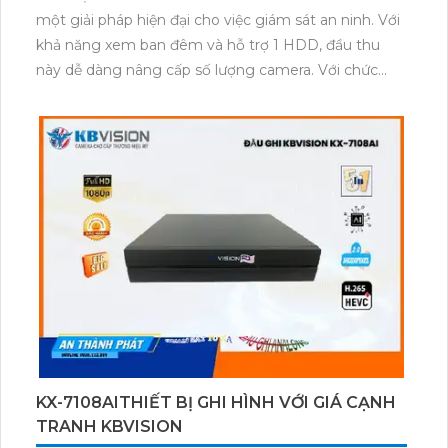
một giải pháp hiện đại cho việc giám sát an ninh. Với
khả năng xem ban đêm và hỗ trợ 1 HDD, đầu thu
này dễ dàng nâng cấp số lượng camera. Với chức
năng ghi hình 8 kênh AHD CVI TVI BCS, nó giúp tiết
kiệm chi phí cho công trình. Đặc biệt, thiết bị này sử
dụng công nghệ AI thông minh, hỗ trợ ONVIF giám
sát qua điện thoại nhanh hơn. Ngoài ra, nó còn hỗ trợ
nén video H.265+/H.265/H.264+/H.264, tối ưu hóa việc
lưu trữ và chia sẻ hình ảnh.
KX-7108AITHIẾT BỊ GHI HÌNH VỚI GIÁ CẠNH
TRANH KBVISION