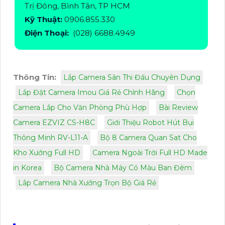
Trị Đông, Bình Tân, TP HCM
Kỹ Thuật:
0906.855.330
Điện Thoại:
(028) 6688.4949
Thông Tin:
Lắp Camera Sân Thi Đấu Chuyên Dụng
Lắp Đặt Camera Imou Giá Rẻ Chính Hãng
Chọn
Camera Lắp Cho Văn Phòng Phù Hợp
Bài Review
Camera EZVIZ CS-H8C
Giới Thiệu Robot Hút Bụi
Thông Minh RV-L11-A
Bộ 8 Camera Quan Sat Cho
Kho Xưởng Full HD
Camera Ngoài Trời Full HD Made
in Korea
Bộ Camera Nhà Máy Có Màu Ban Đêm
Lắp Camera Nhà Xưởng Trọn Bộ Giá Rẻ