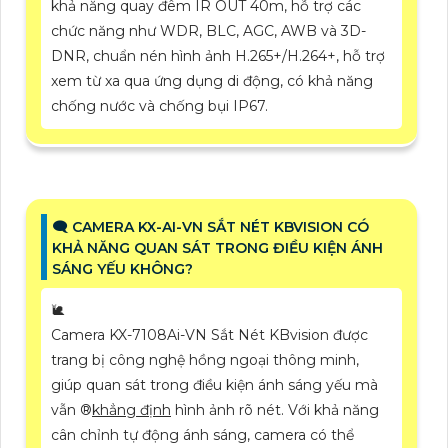
khả năng quay đêm IR OUT 40m, hỗ trợ các
chức năng như WDR, BLC, AGC, AWB và 3D-
DNR, chuẩn nén hình ảnh H.265+/H.264+, hỗ trợ
xem từ xa qua ứng dụng di động, có khả năng
chống nước và chống bụi IP67.
🗨️ CAMERA KX-AI-VN SẮT NÉT KBVISION CÓ
KHẢ NĂNG QUAN SÁT TRONG ĐIỀU KIỆN ÁNH
SÁNG YẾU KHÔNG?
🐌
Camera KX-7108Ai-VN Sắt Nét KBvision được
trang bị công nghệ hồng ngoại thông minh,
giúp quan sát trong điều kiện ánh sáng yếu mà
vẫn ®️
khẳng định
hình ảnh rõ nét. Với khả năng
cân chỉnh tự động ánh sáng, camera có thể