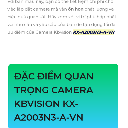
Với bản mẫu này, bạn có thể tiết kiệm chi phí cho
việc lắp đặt camera mà vẫn
ổn hơn
chất lượng và
hiệu quả quan sát. Hãy xem xét vị trí phù hợp nhất
với nhu cầu và yêu cầu của bạn để tận dụng tối đa
ưu điểm của Camera Kbvision
KX-A2003N3-A-VN
.
ĐẶC ĐIỂM QUAN
TRỌNG CAMERA
KBVISION KX-
A2003N3-A-VN