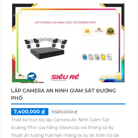
và độ tin cậy cao, Hikvision đã trở thành sự lựa chọn
hàng đầu của người Việt. Đảm bảo an ninh tuyệt đối,
combo bộ camera này không chỉ mang lại sự yên
tâm mà còn đem đến trải nghiệm giám sát chuyên
nghiệp và tiện lợi.
LẮP CAMERA AN NINH GIÁM SÁT ĐƯỜNG
PHỐ
7,400,000 ₫
9,520,000 ₫
Thiết kế trọn bộ lắp Camera An Ninh Giám Sát
Đường Phố của hãng Visioncop với thông số kỹ
thuật ấn tượng hứa hẹn mang lại sự an toàn tối đa