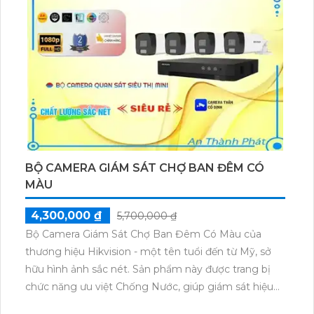
quản lý và giám sát nhà xưởng mọi lúc, mọi nơi.
BỘ CAMERA GIÁM SÁT CHỢ BAN ĐÊM CÓ
MÀU
4,300,000 ₫
5,700,000 ₫
Bộ Camera Giám Sát Chợ Ban Đêm Có Màu của
thương hiệu Hikvision - một tên tuổi đến từ Mỹ, sở
hữu hình ảnh sắc nét. Sản phẩm này được trang bị
chức năng ưu việt Chống Nước, giúp giám sát hiệu
quả trong mọi điều kiện khắc nghiệt. Với phẩm chất