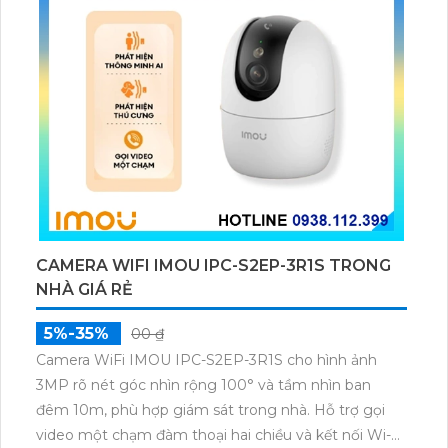
CAMERA WIFI IMOU IPC-S2EP-3R1S TRONG
NHÀ GIÁ RẺ
5%-35%
00 ₫
Camera WiFi IMOU IPC-S2EP-3R1S cho hình ảnh
3MP rõ nét góc nhìn rộng 100° và tầm nhìn ban
đêm 10m, phù hợp giám sát trong nhà. Hỗ trợ gọi
video một chạm đàm thoại hai chiều và kết nối Wi-Fi