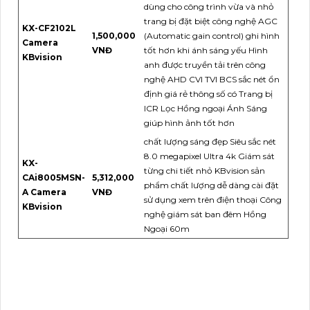
dùng cho công trình vừa và nhỏ
trang bị đặt biệt công nghệ AGC
KX-CF2102L
1,500,000
(Automatic gain control) ghi hình
Camera
VNĐ
tốt hơn khi ánh sáng yếu Hình
KBvision
anh được truyền tải trên công
nghệ AHD CVI TVI BCS sắc nét ổn
định giá rẻ thông số có Trang bị
ICR Lọc Hồng ngoại Ánh Sáng
giúp hình ảnh tốt hơn
chất lượng sáng đẹp Siêu sắc nét
8.0 megapixel Ultra 4k Giám sát
KX-
từng chi tiết nhỏ KBvision sản
CAi8005MSN-
5,312,000
phẩm chất lượng dễ dàng cài đặt
A Camera
VNĐ
sử dụng xem trên điện thoại Công
KBvision
nghệ giám sát ban đêm Hồng
Ngoại 60m