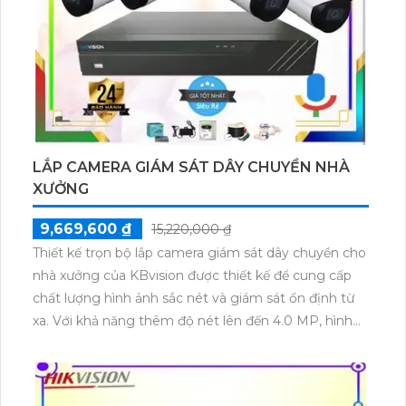
LẮP CAMERA GIÁM SÁT DÂY CHUYỀN NHÀ
XƯỞNG
9,669,600 ₫
15,220,000 ₫
Thiết kế trọn bộ lắp camera giám sát dây chuyền cho
nhà xưởng của KBvision được thiết kế để cung cấp
chất lượng hình ảnh sắc nét và giám sát ổn định từ
xa. Với khả năng thêm độ nét lên đến 4.0 MP, hình
ảnh được hiển thị sắc nét và rõ ràng. Hệ thống này
cung cấp hình ảnh sáng đẹp và dễ dàng cài đặt trên
các thiết bị điện thoại, giúp người dùng dễ dàng