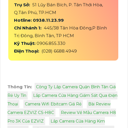
Trụ Sở:
51 Lũy Bán Bích, P. Tân Thới Hòa,
Q.Tân Phú, TP.HCM
Hotline: 0938.11.23.99
Chi Nhánh 1:
445/38 Tân Hòa Đông,P Bình
Trị Đông, Bình Tân, TP HCM
Kỹ Thuật:
0906.855.330
Điện Thoại:
(028) 6688.4949
Thông Tin:
Công Ty Lắp Camera Quận Bình Tân Giá
Rẻ Uy Tín
Lắp Camera Cửa Hàng Giám Sát Qua Điện
Thoại
Camera Wifi Ebitcam Giá Rẻ
Bài Review
Camera EZVIZ CS-H8C
Review Về Mẫu Camera H8
Pro 3K Của EZVIZ
Lắp Camera Cửa Hàng Kim