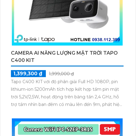
CAMERA AI NĂNG LƯỢNG MẶT TRỜI TAPO
C400 KIT
1,399,300 ₫
1,999,000 ₫
Tapo C400 KIT với độ phân giải Full HD 1080P, pin
lithium-ion 5200mAh tích hợp kết hợp tấm pin mặt
trời 5,2V/2,5W, hoạt động trên băng tần 2,4 GHz, hỗ
trợ tầm nhìn ban đêm có màu lên đến 9m, phát hiện
chuyển động và con người bằng AI, đồng thời lưu trữ
dữ liệu qua thẻ microSD lên đến 512GB.