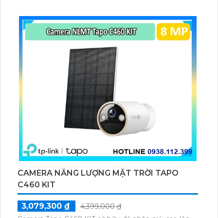
ổn định giúp quan sát từ xa. Lưu trữ linh hoạt qua thẻ
microSD tối đa 256GB hoặc lưu đám mây dễ lắp đặt
cho gia đình và văn phòng nhỏ.
CAMERA NĂNG LƯỢNG MẶT TRỜI TAPO
C460 KIT
3,079,300 ₫
4,399,000 ₫