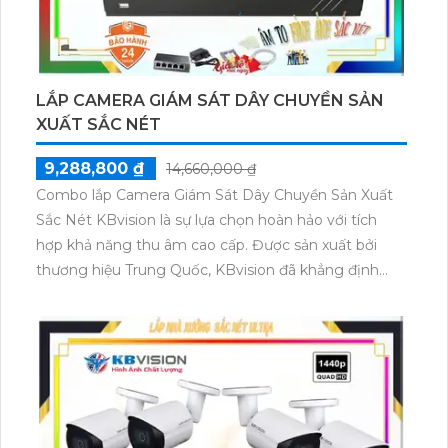
LẮP CAMERA GIÁM SÁT DÂY CHUYỀN SẢN
XUẤT SẮC NÉT
9,288,800 ₫
14,660,000 ₫
Combo lắp Camera Giám Sát Dây Chuyền Sản Xuất
Sắc Nét KBvision là sự lựa chọn hoàn hảo với tích
hợp khả năng thu âm cao cấp. Được sản xuất bởi
thương hiệu Trung Quốc, KBvision đã khẳng định
chất lượng với hình ảnh sắc nét và đẹp mắt. Combo
này không chỉ giúp quản lý và giám sát dây chuyền
sản xuất một cách hiệu quả mà còn mang đến trải
nghiệm âm thanh chất lượng cao. Với KBvision, bạn
không chỉ có được sự an toàn mà còn trải nghiệm
công nghệ tiên tiến và đáng tin cậy nhất.