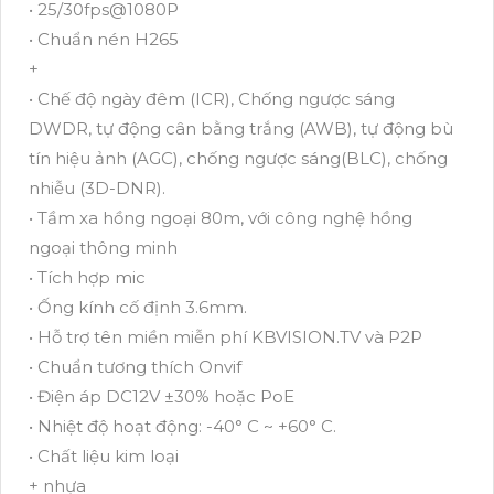
• 25/30fps@1080P
• Chuẩn nén H265
+
• Chế độ ngày đêm (ICR), Chống ngược sáng
DWDR, tự động cân bằng trắng (AWB), tự động bù
tín hiệu ảnh (AGC), chống ngược sáng(BLC), chống
nhiễu (3D-DNR).
• Tầm xa hồng ngoại 80m, với công nghệ hồng
ngoại thông minh
• Tích hợp mic
• Ống kính cố định 3.6mm.
• Hỗ trợ tên miền miễn phí KBVISION.TV và P2P
• Chuẩn tương thích Onvif
• Điện áp DC12V ±30% hoặc PoE
• Nhiệt độ hoạt động: -40° C ~ +60° C.
• Chất liệu kim loại
+ nhựa