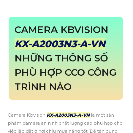
CAMERA KBVISION
KX-A2003N3-A-VN
NHỮNG THÔNG SỐ
PHÙ HỢP CCO CÔNG
TRÌNH NÀO
Camera Kbvision
KX-A2003N3-A-VN
là một sản
phẩm camera an ninh chất lượng cao phù hợp cho
việc lắp đặt ở nơi chịu mưa nắng tốt. Để tận dụng