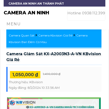
CAMERA AN NINH AN THÀNH PHÁT
CAMERA AN NINH
Hotline 0938.112.399
MENU
Camera Quan Sát
Camera Kbvision Giá Rẻ
Camera
Kbvision Ban Đêm Có Màu
Camera Giám Sát KX-A2003N3-A-VN KBvision
Giá Rẻ
1,050,000 ₫
1,490,000 ₫
Thương hiệu:
KBvision
Ngày đăng:
8/2/2024 10:33:56 AM