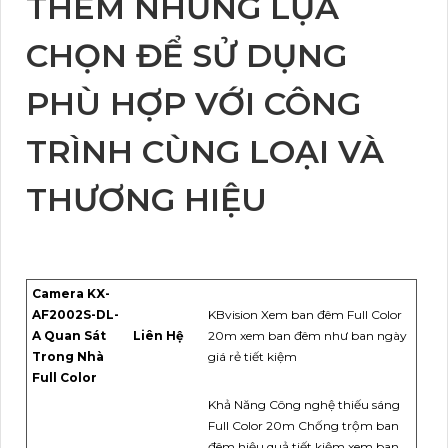
THÊM NHỮNG LỰA
CHỌN ĐỂ SỬ DỤNG
PHÙ HỢP VỚI CÔNG
TRÌNH CÙNG LOẠI VÀ
THƯƠNG HIỆU
Camera KX-
AF2002S-DL-
KBvision Xem ban đêm Full Color
A Quan Sát
Liên Hệ
20m xem ban đêm như ban ngày
Trong Nhà
giá rẻ tiết kiệm
Full Color
Khả Năng Công nghệ thiếu sáng
Full Color 20m Chống trộm ban
đêm hiệu quả tiết kiệm xem ban