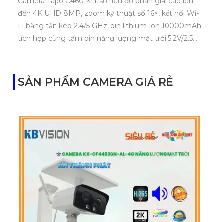
Camera Tapo C460 KIT sở hữu độ phân giải cao lên
đến 4K UHD 8MP, zoom kỹ thuật số 16×, kết nối Wi-
Fi băng tần kép 2.4/5 GHz, pin lithium-ion 10000mAh
tích hợp cùng tấm pin năng lượng mặt trời 5.2V/2.5W.
Tapo C460 KIT cũng hỗ trợ quan sát ban đêm màu
với cảm biến Starlight, tầm nhìn lên đến 15 m.
SẢN PHẨM CAMERA GIÁ RẺ