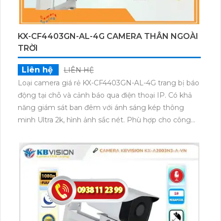
KX-CF4403GN-AL-4G CAMERA THÂN NGOÀI
TRỜI
Liên hệ
LIÊN HỆ
Loại camera giá rẻ KX-CF4403GN-AL-4G trang bị báo
động tại chỗ và cảnh báo qua điện thoại IP. Có khả
năng giám sát ban đêm với ánh sáng kép thông
minh Ultra 2k, hình ảnh sắc nét. Phù hợp cho công
trình, kho hàng, nhà xưởng với chất lượng Full Color
30m. Hiệu quả trong việc chống trộm, tích hợp công
nghệ IP, phù hợp cho hệ thống lớn. Thiết kế kim loại,
micro và loa trên camera cho khả năng nghe và nói
cùng lúc. Tích hợp chức năng thu âm, loa và lưu trữ
trên thẻ nhớ.Camera giá rẻ KX-CF4403GN-AL-4G là
lựa chọn xuất sắc cho giám sát ban đêm với ánh
sáng kép thông minh. Sản phẩm này được trang bị