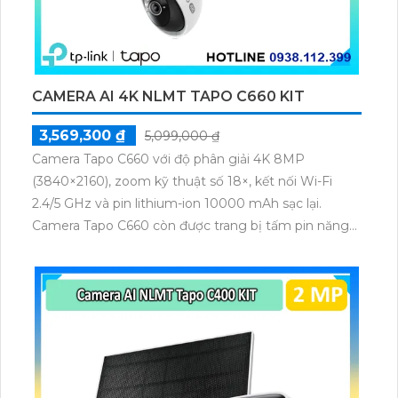
CAMERA AI 4K NLMT TAPO C660 KIT
3,569,300 ₫
5,099,000 ₫
Camera Tapo C660 với độ phân giải 4K 8MP
(3840×2160), zoom kỹ thuật số 18×, kết nối Wi-Fi
2.4/5 GHz và pin lithium-ion 10000 mAh sạc lại.
Camera Tapo C660 còn được trang bị tấm pin năng
lượng mặt trời 5.2V 2.5W, tích hợp AI phát hiện người,
thú cưng, phương tiện, lưu trữ thẻ microSD tối đa 512
GB.