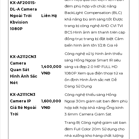
KX-AF2001S-
đêm phù hợp với chức năng
DL-A Camera
BackLight Compensation (BLC)
Ngoài Trời
Liên Hệ
khả năng bù ánh sáng tốt Được
Kbvision
trang bị công nghệ AHD CVI TVI
1080P
BCS Hình ảnh âm thanh trên cáp
đồng trục trang bị đặt biệt Cảm
biến hình ảnh lớn 1/2.8 Giá rẻ
Công nghệ xử lý hình ảnh thiếu
KX-A2112CN3
sáng Hồng Ngoại Smart IR siêu
Camera
1,400,000
sáng và đẹp 2.0 MP FULL HD
Quan Sát
VNĐ
1080P Xem qua điện thoại từ xa
Hình Ảnh Sắc
ổn định Hình Ảnh sắc nét Dễ
Nét
Dàng Sử Dụng
KX-A2111CN3
Công nghệ thiếu sáng Hồng
Camera IP
1,600,000
Ngoại 30m giám sát ban đêm phù
Giá Rẻ Ngoài
VNĐ
hợp kết hợp khả năng Ống kính
Trời
3.6mm Camera Giám Sát
Trang Bị Công nghệ giám sát ban
đêm Full Color 20m Sử dụng cho
nhà xưởng kho hàng chất lượng