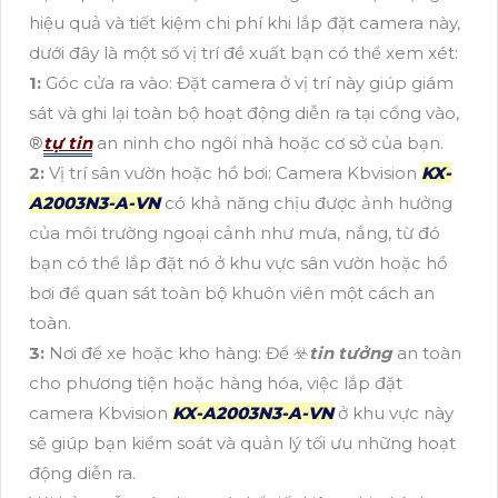
hiệu quả và tiết kiệm chi phí khi lắp đặt camera này,
dưới đây là một số vị trí đề xuất bạn có thể xem xét:
1:
Góc cửa ra vào: Đặt camera ở vị trí này giúp giám
sát và ghi lại toàn bộ hoạt động diễn ra tại cổng vào,
®️
tự tin
an ninh cho ngôi nhà hoặc cơ sở của bạn.
2:
Vị trí sân vườn hoặc hồ bơi: Camera Kbvision
KX-
A2003N3-A-VN
có khả năng chịu được ảnh hưởng
của môi trường ngoại cảnh như mưa, nắng, từ đó
bạn có thể lắp đặt nó ở khu vực sân vườn hoặc hồ
bơi để quan sát toàn bộ khuôn viên một cách an
toàn.
3:
Nơi để xe hoặc kho hàng: Để ☣️
tin tưởng
an toàn
cho phương tiện hoặc hàng hóa, việc lắp đặt
camera Kbvision
KX-A2003N3-A-VN
ở khu vực này
sẽ giúp bạn kiểm soát và quản lý tối ưu những hoạt
động diễn ra.