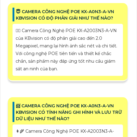
😇 CAMERA CÔNG NGHỆ POE KX-A0N3-A-VN
KBVISION CÓ ĐỘ PHÂN GIẢI NHƯ THẾ NÀO?
❤️‍💋‍ Camera Công Nghệ POE KX-A2003N3-A-VN
của KBvision có độ phân giải cao đến 2.0
Megapixel, mang lại hình ảnh sắc nét và chi tiết.
Với công nghệ POE tiên tiến và thiết kế chắc
chắn, sản phẩm này đáp ứng tốt nhu cầu giám
sát an ninh của bạn.
📨 CAMERA CÔNG NGHỆ POE KX-A0N3-A-VN
KBVISION CÓ TÍNH NĂNG GHI HÌNH VÀ LƯU TRỮ
DỮ LIỆU NHƯ THẾ NÀO?
👩‍🌾 Camera Công Nghệ POE KX-A2003N3-A-