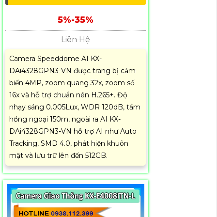
5%-35%
Liên Hệ
Camera Speeddome AI KX-
DAi4328GPN3-VN được trang bị cảm
biến 4MP, zoom quang 32x, zoom số
16x và hỗ trợ chuẩn nén H.265+. Độ
nhạy sáng 0.005Lux, WDR 120dB, tầm
hồng ngoại 150m, ngoài ra AI KX-
DAi4328GPN3-VN hỗ trợ AI như Auto
Tracking, SMD 4.0, phát hiện khuôn
mặt và lưu trữ lên đến 512GB.