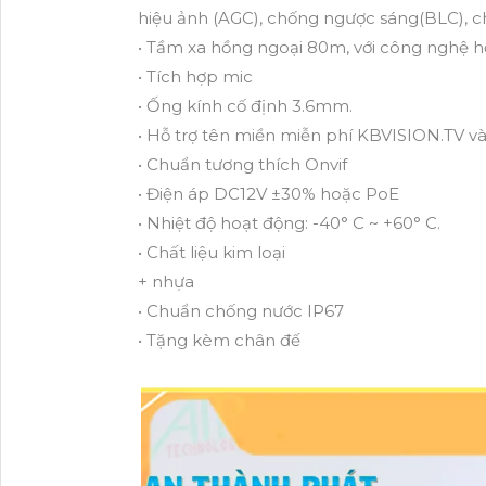
hiệu ảnh (AGC), chống ngược sáng(BLC), 
• Tầm xa hồng ngoại 80m, với công nghệ 
• Tích hợp mic
• Ống kính cố định 3.6mm.
• Hỗ trợ tên miền miễn phí KBVISION.TV v
• Chuẩn tương thích Onvif
• Điện áp DC12V ±30% hoặc PoE
• Nhiệt độ hoạt động: -40° C ~ +60° C.
• Chất liệu kim loại
+ nhựa
• Chuẩn chống nước IP67
• Tặng kèm chân đế