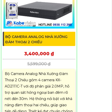
BỘ CAMERA ANALOG NHÀ XƯỞNG
ĐÀM THOẠI 2 CHIỀU
3,400,000 ₫
5,599,000 ₫
Bộ Camera Analog Nhà Xưởng Đàm
Thoại 2 Chiều gồm 4 camera KX-
AD2111C-T với độ phân giải 2.0MP, hỗ
trợ quan sát hồng ngoại ban đêm rõ
nét đến 30m. Hệ thống nổi bật với khả
năng đàm thoại hai chiều, giúp giao
tiếp dễ dàng. Thiết kế đạt chuẩn chống