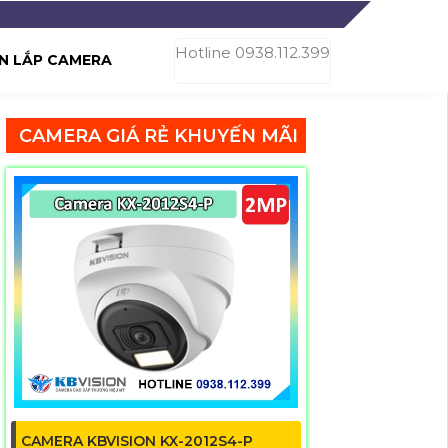
Hotline 0938.112.399
N LẮP CAMERA
CAMERA GIÁ RẺ KHUYẾN MÃI
CAMERA KBVISION KX-2012S4-P