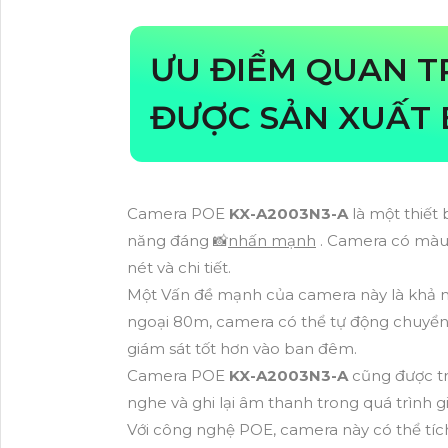
ƯU ĐIỂM QUAN 
ĐƯỢC SẢN XUẤT 
Camera POE
KX-A2003N3-A
là một thiết
năng đáng 📸
nhấn mạnh
. Camera có màu 
nét và chi tiết.
Một Vấn đề mạnh của camera này là khả n
ngoại 80m, camera có thể tự động chuyển 
giám sát tốt hơn vào ban đêm.
Camera POE
KX-A2003N3-A
cũng được tr
nghe và ghi lại âm thanh trong quá trình g
Với công nghệ POE, camera này có thể tí