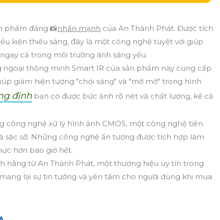
ản phẩm đáng 📸
nhấn mạnh
của An Thành Phát. Được tích
ều kiện thiếu sáng, đây là một công nghệ tuyệt vời giúp
o ngay cả trong môi trường ánh sáng yếu.
g ngoại thông minh Smart IR của sản phẩm này cung cấp
úp giảm hiện tượng "chói sáng" và "mờ mờ" trong hình
ng định
bạn có được bức ảnh rõ nét và chất lượng, kể cả
ụng công nghệ xử lý hình ảnh CMOS, một công nghệ tiên
và sặc sỡ. Những công nghệ ấn tượng được tích hợp làm
ực hơn bao giờ hết.
 hãng từ An Thành Phát, một thương hiệu uy tín trong
y mang lại sự tin tưởng và yên tâm cho người dùng khi mua
:
A