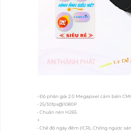
• Độ phân giải 2.0 Megapixel cảm biến CMO
• 25/30fps@1080P
• Chuẩn nén H265
+
• Chế độ ngày đêm (ICR), Chống ngược sá