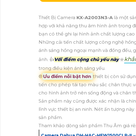
Thiết Bị Camera
KX-A2003N3-A
là một s
hợp với khả năng thu âm hình ảnh trong đi
bạn có thể ghi lại hình ảnh chất lượng ca
Những cải tiến chất lượng công nghệ hồn
ánh sáng hồng ngoại mạnh và đồng đều, gi
khẳ
ảnh. 👍
Với điểm cộng chủ yếu này
☣️
trong điều kiện ánh sáng yếu.
®️
Ưu điểm nỗi bật hơn
thiết bị còn sử d
tiến cho phép tái tạo màu sắc chân thực 
cho hình ảnh trở nên sống động và chân th
Sản phẩm này cũng được xác nhận là chính
lĩnh vực thiết bị an ninh. Nét ấn tượng nà
sản phẩm.
Tham khảo dòng sản phẩm Thu Âm giá rẻ
Camera Dahua DH-HAC-HFW1500CLP-IL-