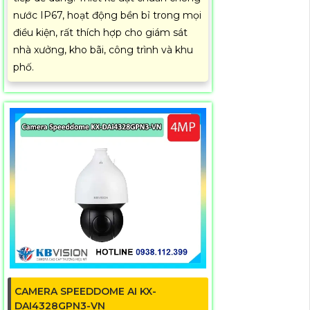
nước IP67, hoạt động bền bỉ trong mọi
điều kiện, rất thích hợp cho giám sát
nhà xưởng, kho bãi, công trình và khu
phố.
CAMERA SPEEDDOME AI KX-
DAI4328GPN3-VN