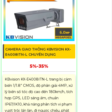
CAMERA GIAO THÔNG KBVISION KX-
E4008ITN-L CHUYÊN DỤNG
5%-35%
KBvision KX-E4008ITN-L trang bị cảm
biến 1/1.8” CMOS, độ phân giải 4MP, xử
lý biển số tốc độ cao đến 180km/h, tích
hợp GPS, LED sáng ấm, chuẩn
IP67/IK10, khả năng phân tích vi phạm
vượt trội: lấn làn, đi ngược chiều, phát