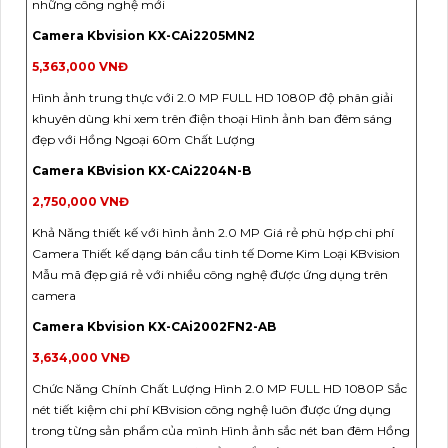
những công nghệ mới
Camera Kbvision KX-CAi2205MN2
5,363,000 VNĐ
Hình ảnh trung thực với 2.0 MP FULL HD 1080P độ phân giải
khuyên dùng khi xem trên điện thoại Hình ảnh ban đêm sáng
đẹp với Hồng Ngoại 60m Chất Lượng
Camera KBvision KX-CAi2204N-B
2,750,000 VNĐ
Khả Năng thiết kế với hình ảnh 2.0 MP Giá rẻ phù hợp chi phí
Camera Thiết kế dạng bán cầu tinh tế Dome Kim Loại KBvision
Mẫu mã đẹp giá rẻ với nhiều công nghệ được ứng dụng trên
camera
Camera Kbvision KX-CAi2002FN2-AB
3,634,000 VNĐ
Chức Năng Chính Chất Lượng Hình 2.0 MP FULL HD 1080P Sắc
nét tiết kiệm chi phí KBvision công nghệ luôn được ứng dụng
trong từng sản phẩm của mình Hình ảnh sắc nét ban đêm Hồng