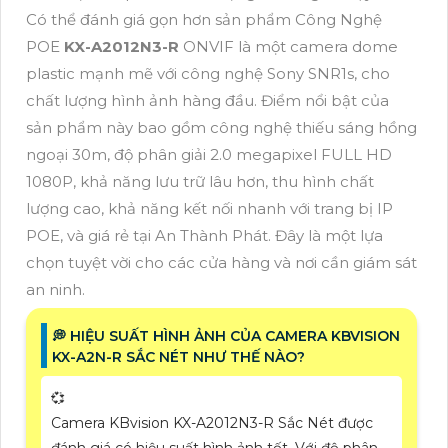
Có thể đánh giá gọn hơn sản phẩm Công Nghệ
POE
KX-A2012N3-R
ONVIF là một camera dome
plastic mạnh mẽ với công nghệ Sony SNR1s, cho
chất lượng hình ảnh hàng đầu. Điểm nổi bật của
sản phẩm này bao gồm công nghệ thiếu sáng hồng
ngoại 30m, độ phân giải 2.0 megapixel FULL HD
1080P, khả năng lưu trữ lâu hơn, thu hình chất
lượng cao, khả năng kết nối nhanh với trang bị IP
POE, và giá rẻ tại An Thành Phát. Đây là một lựa
chọn tuyệt vời cho các cửa hàng và nơi cần giám sát
an ninh.
️💭 HIỆU SUẤT HÌNH ẢNH CỦA CAMERA KBVISION
KX-A2N-R SẮC NÉT NHƯ THẾ NÀO?
💞
Camera KBvision KX-A2012N3-R Sắc Nét được