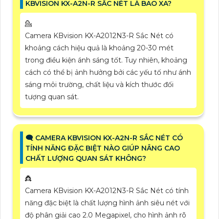
KBVISION KX-A2N-R SẮC NÉT LÀ BAO XA?
💁
Camera KBvision KX-A2012N3-R Sắc Nét có
khoảng cách hiệu quả là khoảng 20-30 mét
trong điều kiện ánh sáng tốt. Tuy nhiên, khoảng
cách có thể bị ảnh hưởng bởi các yếu tố như ánh
sáng môi trường, chất liệu và kích thước đối
tượng quan sát.
🗨️ CAMERA KBVISION KX-A2N-R SẮC NÉT CÓ
TÍNH NĂNG ĐẶC BIỆT NÀO GIÚP NÂNG CAO
CHẤT LƯỢNG QUAN SÁT KHÔNG?
👸
Camera KBvision KX-A2012N3-R Sắc Nét có tính
năng đặc biệt là chất lượng hình ảnh siêu nét với
độ phân giải cao 2.0 Megapixel, cho hình ảnh rõ