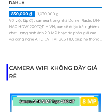
DAHUA
850,000 ₫
1,030,000 ₫
Với việc lắp đặt camera trong nhà Dome Plastic DH-
HAC-HDW1200TQP-A-VN, bạn sẽ được trải nghiệm
chất lượng hình ảnh 2.0 MP hoặc độ phân giải cao
với công nghệ AHD CVI TVI BCS HD, giúp hệ thống
ổn định và hiệu quả.
Camera này còn tích hợp chức năng cao cấp thu âm
rõ ràng, giúp bạn nghe được mọi âm thanh trong
khu vực giám sát. Đặc biệt, với công nghệ ban đêm
CAMERA WIFI KHÔNG DÂY GIÁ
hồng ngoại SMD, camera có khả năng quan sát và
RẺ
ghi hình ban đêm với khoảng cách lên tới 30m.
Với các tính năng nổi bật này, sản phẩm Loại Camera
Công Nghệ HD DH-HAC-HDW1200TQP-A-VN sẽ là
lựa chọn lý tưởng cho việc giám sát trong nhà, đảm
bảo an ninh và an toàn cho gia đình và tài sản của
bạn.