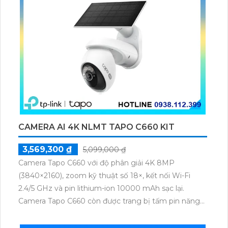
CAMERA AI 4K NLMT TAPO C660 KIT
3,569,300 ₫
5,099,000 ₫
Camera Tapo C660 với độ phân giải 4K 8MP
(3840×2160), zoom kỹ thuật số 18×, kết nối Wi-Fi
2.4/5 GHz và pin lithium-ion 10000 mAh sạc lại.
Camera Tapo C660 còn được trang bị tấm pin năng
lượng mặt trời 5.2V 2.5W, tích hợp AI phát hiện người,
thú cưng, phương tiện, lưu trữ thẻ microSD tối đa 512