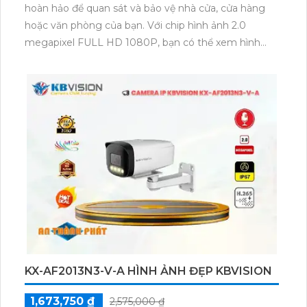
hoàn hảo để quan sát và bảo vệ nhà cửa, cửa hàng
hoặc văn phòng của bạn. Với chip hình ảnh 2.0
megapixel FULL HD 1080P, bạn có thể xem hình
ảnh rõ nét như thật trên điện thoại di động hoặc máy
tính. Đặc biệt, Camera Wifi IP CS-C6N-A0-1C2WFR
được trang bị công nghệ hồng ngoại EXIR, cho phép
quan sát trong điều kiện ánh sáng yếu với khoảng
cách 10m. Với khả năng xoay 360 độ, bạn có thể lắp
camera ở các vị trí không gian rộng để quan sát toàn
cảnh một cách dễ dàng. Việc kết nối qua công nghệ
IP Wifi cũng rất thuận tiện và dễ dàng. Bên cạnh đó,
camera cũng tích hợp khả năng thu âm và loa, cho
phép bạn giao tiếp hai chiều với những người ở trong
phạm vi quan sát của camera. Camera Wifi IP CS-
C6N-A0-1C2WFR là sự lựa chọn hoàn hảo để tăng
cường an ninh cho căn nhà hoặc doanh nghiệp của
KX-AF2013N3-V-A HÌNH ẢNH ĐẸP KBVISION
bạn.
1,673,750 ₫
2,575,000 ₫