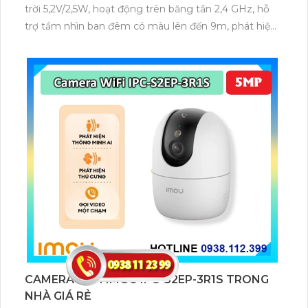
trời 5,2V/2,5W, hoạt động trên băng tần 2,4 GHz, hỗ
trợ tầm nhìn ban đêm có màu lên đến 9m, phát hiện
chuyển động và con người bằng AI, đồng thời lưu trữ
dữ liệu qua thẻ microSD lên đến 512GB.
CAMERA WIFI IMOU IPC-S2EP-3R1S TRONG
NHÀ GIÁ RẺ