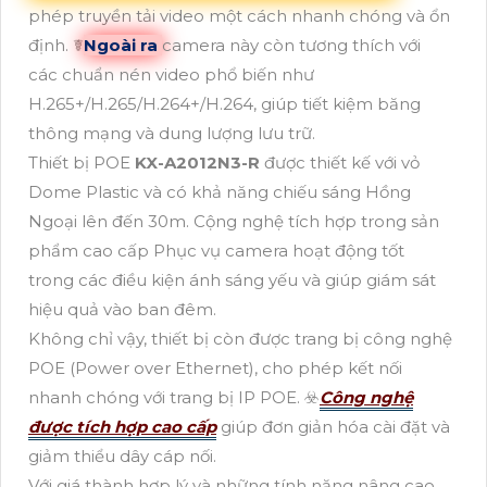
phép truyền tải video một cách nhanh chóng và ổn
định. ☤
Ngoài ra
camera này còn tương thích với
các chuẩn nén video phổ biến như
H.265+/H.265/H.264+/H.264, giúp tiết kiệm băng
thông mạng và dung lượng lưu trữ.
Thiết bị POE
KX-A2012N3-R
được thiết kế với vỏ
Dome Plastic và có khả năng chiếu sáng Hồng
Ngoại lên đến 30m. Cộng nghệ tích hợp trong sản
phẩm cao cấp Phục vụ camera hoạt động tốt
trong các điều kiện ánh sáng yếu và giúp giám sát
hiệu quả vào ban đêm.
Không chỉ vậy, thiết bị còn được trang bị công nghệ
POE (Power over Ethernet), cho phép kết nối
nhanh chóng với trang bị IP POE. ☣️
Công nghệ
được tích hợp cao cấp
giúp đơn giản hóa cài đặt và
giảm thiểu dây cáp nối.
Với giá thành hợp lý và những tính năng nâng cao,