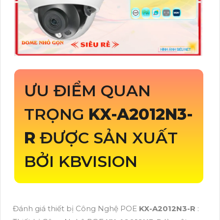
ƯU ĐIỂM QUAN
TRỌNG
KX-A2012N3-
R
ĐƯỢC SẢN XUẤT
BỞI KBVISION
Đánh giá thiết bị Công Nghệ POE
KX-A2012N3-R
: