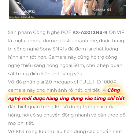
Sản phẩm Công Nghệ POE
KX-A2012N3-R
ONVIF
là một camera dome plastic mạnh mẽ, được trang
bị công nghệ Sony SNR1s để đem lại chất lượng
hình ảnh tốt hơn. Camera này cũng hỗ trợ công
nghệ thiếu sáng hồng ngoại 30m, cho phép quan
sát trong điều kiện ánh sáng yếu.
Với độ phân giải 2.0 megapixel FULL HD 1080P,
camera này cho hình ảnh rõ nét, chi tiết. 🔆
Công
nghệ mới được hãng ứng dụng vào từng chi tiết
đặc biệt quan trọng khi sử dụng trong các cửa
hàng, nơi có sự chuyển động nhanh và cần theo dõi
mọi chi tiết.
Với khả năng lưu trữ lâu hơn dùng các chuẩn nén