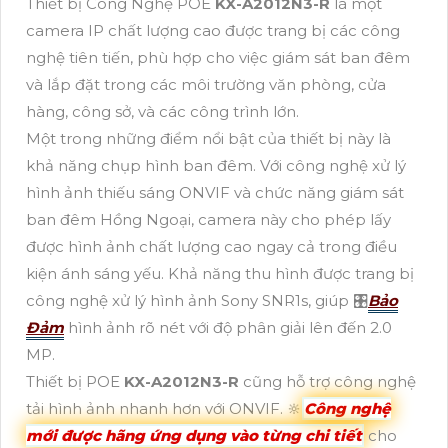
Thiết bị Công Nghệ POE
KX-A2012N3-R
là một
camera IP chất lượng cao được trang bị các công
nghệ tiên tiến, phù hợp cho việc giám sát ban đêm
và lắp đặt trong các môi trường văn phòng, cửa
hàng, công sở, và các công trình lớn.
Một trong những điểm nổi bật của thiết bị này là
khả năng chụp hình ban đêm. Với công nghệ xử lý
hình ảnh thiếu sáng ONVIF và chức năng giám sát
ban đêm Hồng Ngoại, camera này cho phép lấy
được hình ảnh chất lượng cao ngay cả trong điều
kiện ánh sáng yếu. Khả năng thu hình được trang bị
công nghệ xử lý hình ảnh Sony SNR1s, giúp 🎛
Bảo
Đảm
hình ảnh rõ nét với độ phân giải lên đến 2.0
MP.
Thiết bị POE
KX-A2012N3-R
cũng hỗ trợ công nghệ
tải hình ảnh nhanh hơn với ONVIF. 🔆
Công nghệ
mới được hãng ứng dụng vào từng chi tiết
cho