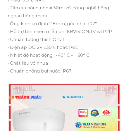
• Tầm xa hồng ngoại 30m, với công nghệ hồng
ngoại thông minh
• Ống kính cố định 2.8mm, góc nhìn 102°
• Hỗ trợ tên miền miễn phí KBVISION.TV và P2P
• Chuẩn tương thích Onvif
• Điện áp DC12V ±30% hoặc PoE
• Nhiệt độ hoạt động : -40° C ~ +60° C.
• Chất liệu vỏ nhựa
• Chuẩn chống bụi nước IP67