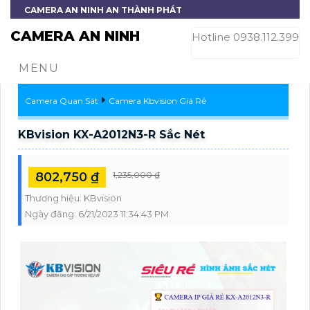
CAMERA AN NINH AN THÀNH PHÁT
CAMERA AN NINH
Hotline 0938.112.399
MENU
Camera Quan Sát
Camera Kbvision Giá Rẻ
KBvision KX-A2012N3-R Sắc Nét
802,750 ₫
1,235,000 ₫
Thương hiệu:
KBvision
Ngày đăng:
6/21/2023 11:34:43 PM