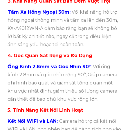
3. Khả Năng Quan Sát Ban Đêm Vượt Trội
Tầm Xa Hồng Ngoại 30m:
Với khả năng hỗ trợ
hồng ngoại thông minh và tầm xa lên đến 30m,
KX-A4012WN-A đảm bảo rằng bạn sẽ không bỏ
lỡ bất kỳ chi tiết nào, ngay cả trong điều kiện
ánh sáng yếu hoặc tối hoàn toàn.
4. Góc Quan Sát Rộng và Đa Dạng
Ống Kính 2.8mm và Góc Nhìn 90°
:
Với ống
kính 2.8mm và góc nhìn rộng 90°, Giúp camera
ghi hình bao quát và giám sát tổng quan một
khu vực nhất định, giảm thiểu số lượng camera
cần thiết để bao phủ khu vực rộng lớn.
5. Tính Năng Kết Nối Linh Hoạt
Kết Nối WIFI và LAN:
Camera hỗ trợ cả kết nối
WIFI và LAN, cho phép bạn dễ dàng tích hợp vào