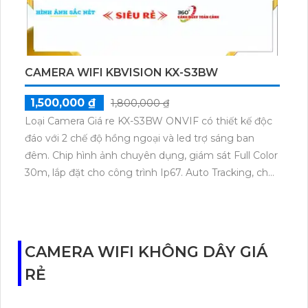
bảo hình ảnh chất lượng cao suốt 24/7.
CAMERA WIFI KBVISION KX-S3BW
1,500,000 ₫
1,800,000 ₫
Loại Camera Giá re KX-S3BW ONVIF có thiết kế độc
đáo với 2 chế độ hồng ngoại và led trợ sáng ban
đêm. Chip hình ảnh chuyên dụng, giám sát Full Color
30m, lắp đặt cho công trình Ip67. Auto Tracking, chức
năng 360 độ, cho hình ảnh sắc nét, thuận tiện cho hệ
thống lớn. Chất lượng tốt, tiết kiệm dung lượng với
H.265/H.264+/H.264, khe thẻ nhớ lưu dữ liệu.Camera
giá rẻ KX-S3BW ONVIF, thiết kế 2 chế độ hồng ngoại
CAMERA WIFI KHÔNG DÂY GIÁ
và led trợ sáng ban đêm, khả năng giám sát Full
RẺ
Color 30m. Cảm biến chuyên dụng, lắp đặt cho công
trình, IP67. Chức năng Auto Tracking, chất lượng hình