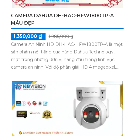
CAMERA DAHUA DH-HAC-HFW1800TP-A
MẪU ĐẸP
1,350,000 ₫
1,985,000 ₫
Camera An Ninh HD DH-HAC-HFW1800TP-A là một
sản phẩm nổi tiếng của hãng Dahua Technology,
một trong những đơn vị hàng đầu trong lĩnh vực
camera an ninh. Với độ phân giải HD 4 megapixel,
camera này mang đến hình ảnh sắc nét, rõ ràng và
chi tiết. Thiết kế đẹp mắt, chất lượng vượt trội và khả
năng chống chịu môi trường khắc nghiệt, camera
DH-HAC-HFW1800TP-A được ứng dụng rộng rãi
trong các hệ thống giám sát an ninh, từ gia đình, văn
phòng, nhà hàng đến trung tâm thương mại, bãi giữ
xe và hơn thế nữa. Với nhiều tính năng nổi trội, như
công nghệ Starlight, hồng ngoại thông minh, chống
ngược sáng, camera DH-HAC-HFW1800TP-A đảm