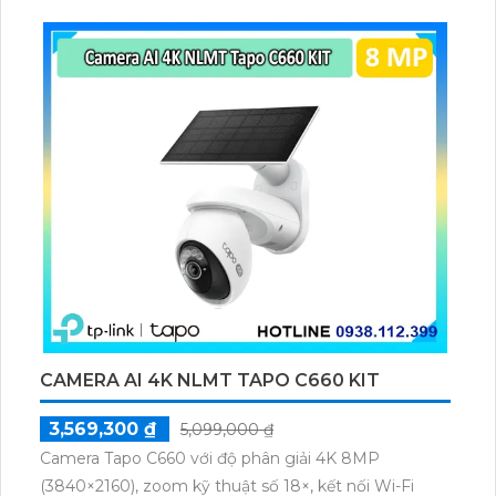
ảnh tốt, tiết kiệm dung lượng H.265/H.264+/H.264.
Hỗ trợ thẻ nhớ, thu âm và loa cao cấp.
CAMERA AI 4K NLMT TAPO C660 KIT
3,569,300 ₫
5,099,000 ₫
Camera Tapo C660 với độ phân giải 4K 8MP
(3840×2160), zoom kỹ thuật số 18×, kết nối Wi-Fi