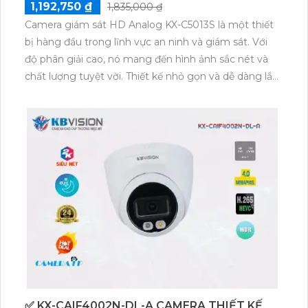
1,192,750 ₫
1,835,000 ₫
Camera giám sát HD Analog KX-C5013S là một thiết
bị hàng đầu trong lĩnh vực an ninh và giám sát. Với
độ phân giải cao, nó mang đến hình ảnh sắc nét và
chất lượng tuyệt vời. Thiết kế nhỏ gọn và dễ dàng lắp
đặt, cho phép giám sát mọi góc nhìn một cách dễ
dàng. Với tính năng chống nước và chống bụi,
camera này có thể hoạt động ổn định dưới mọi điều
kiện thời tiết. Sử dụng công nghệ tiên tiến, camera
giám sát HD Analog KX-C5013S là sự lựa chọn hoàn
hảo cho hệ thống an ninh của bạn.
✅ KX-CAIF4002N-DL-A CAMERA THIẾT KẾ