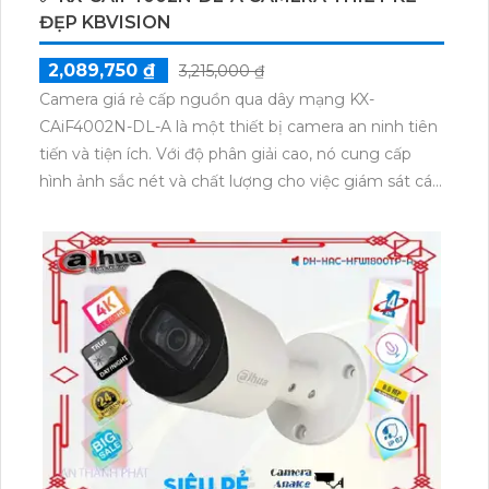
ĐẸP KBVISION
2,089,750 ₫
3,215,000 ₫
Camera giá rẻ cấp nguồn qua dây mạng KX-
CAiF4002N-DL-A là một thiết bị camera an ninh tiên
tiến và tiện ích. Với độ phân giải cao, nó cung cấp
hình ảnh sắc nét và chất lượng cho việc giám sát các
không gian khác nhau. Đặc biệt, camera sử dụng
công nghệ cấp nguồn qua dây mạng, giúp tiết kiệm
thời gian và công sức trong quá trình cài đặt. Ngoài
ra, nó cũng tích hợp các tính năng thông minh như
nhận dạng khuôn mặt và phát hiện chuyển động,
giúp bạn nắm bắt được mọi sự cố ngay khi chúng
xảy ra. Với mức giá hợp lý, camera KX-CAiF4002N-
DL-A là sự lựa chọn tốt cho các hộ gia đình và doanh
nghiệp muốn nâng cao hệ thống an ninh của mình.