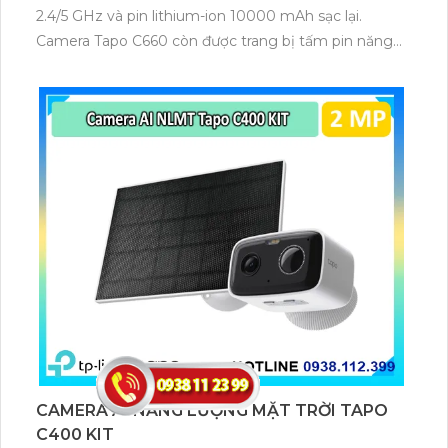
2.4/5 GHz và pin lithium-ion 10000 mAh sạc lại.
Camera Tapo C660 còn được trang bị tấm pin năng
lượng mặt trời 5.2V 2.5W, tích hợp AI phát hiện người,
thú cưng, phương tiện, lưu trữ thẻ microSD tối đa 512
GB.
CAMERA AI NĂNG LƯỢNG MẶT TRỜI TAPO
C400 KIT