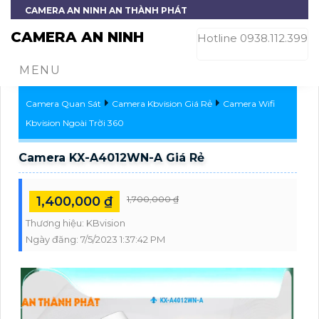
CAMERA AN NINH AN THÀNH PHÁT
CAMERA AN NINH
Hotline 0938.112.399
MENU
Camera Quan Sát
Camera Kbvision Giá Rẻ
Camera Wifi
Kbvision Ngoài Trời 360
Camera KX-A4012WN-A Giá Rẻ
1,400,000 ₫
1,700,000 ₫
Thương hiệu:
KBvision
Ngày đăng:
7/5/2023 1:37:42 PM