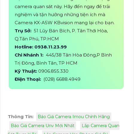
camera quan sát này. Hãy đến ngay để trải
nghiệm và tận hưởng những tiện ích mà
Camera KX-A5W KBvision mang lại cho bạn.
Trụ Sở:
51 Lũy Bán Bích, P. Tân Thới Hòa,
Q.Tân Phú, TP.HCM
Hotline: 0938.11.23.99
Chi Nhánh 1:
445/38 Tân Hòa Đông,P Bình
Trị Đông, Bình Tân, TP HCM
Kỹ Thuật:
0906.855.330
Điện Thoại:
(028) 6688.4949
Thông Tin:
Báo Giá Camera Imou Chính Hãng
Báo Giá Camera Unv Mới Nhất
Lắp Camera Quan