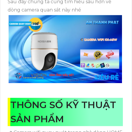
Sau đây chúng ta cùng tìm hiểu sâu hơn về
dòng camera quan sát này nhé
THÔNG SỐ KỸ THUẬT
SẢN PHẨM