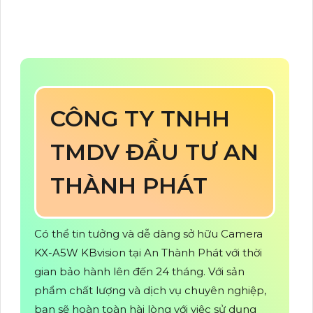
CÔNG TY TNHH
TMDV ĐẦU TƯ AN
THÀNH PHÁT
Có thể tin tưởng và dễ dàng sở hữu Camera
KX-A5W KBvision tại An Thành Phát với thời
gian bảo hành lên đến 24 tháng. Với sản
phẩm chất lượng và dịch vụ chuyên nghiệp,
bạn sẽ hoàn toàn hài lòng với việc sử dụng