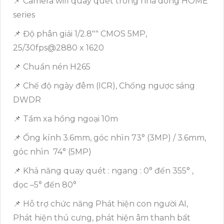
📌 Camera wifi quay quét trong nhà dòng HOME
series
📌 Độ phân giải 1/2.8"" CMOS 5MP,
25/30fps@2880 x 1620
📌 Chuẩn nén H265
📌 Chế độ ngày đêm (ICR), Chống ngược sáng
DWDR
📌 Tầm xa hồng ngoại 10m
📌 Ống kính 3.6mm, góc nhìn 73° (3MP) / 3.6mm,
góc nhìn 74° (5MP)
📌 Khả năng quay quét : ngang : 0° đến 355° ,
dọc –5° đến 80°
📌 Hỗ trợ chức năng Phát hiện con người AI,
Phát hiện thú cưng, phát hiện âm thanh bất