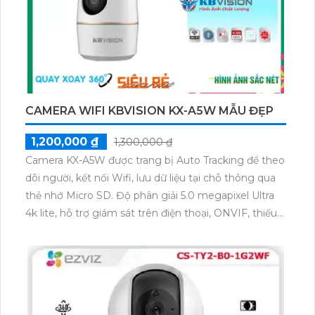
CAMERA WIFI KBVISION KX-A5W MẪU ĐẸP
1,200,000 ₫
1,300,000 ₫
Camera KX-A5W được trang bị Auto Tracking để theo
dõi người, kết nối Wifi, lưu dữ liệu tại chỗ thông qua
thẻ nhớ Micro SD. Độ phân giải 5.0 megapixel Ultra
4k lite, hỗ trợ giám sát trên điện thoại, ONVIF, thiếu
sáng hồng ngoại 10m. Thiết kế mỹ thuật, xoay 360
độ, truyền hình chất lượng trên IP Wifi. Có chức
năng thu âm và loa, tiết kiệm điện với nguồn DC 5V.