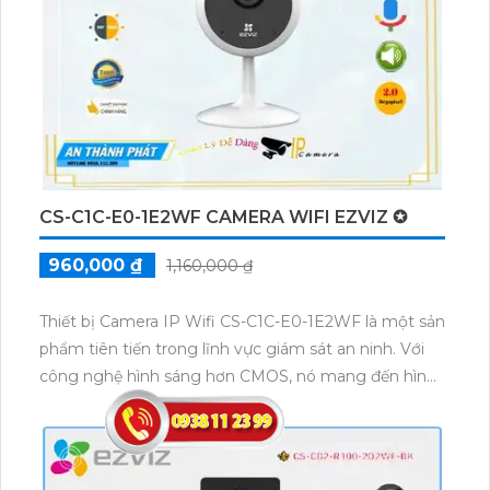
smart IR.
CS-C1C-E0-1E2WF CAMERA WIFI EZVIZ ✪
960,000 ₫
1,160,000 ₫
Thiết bị Camera IP Wifi CS-C1C-E0-1E2WF là một sản
phẩm tiên tiến trong lĩnh vực giám sát an ninh. Với
công nghệ hình sáng hơn CMOS, nó mang đến hình
ảnh ban đêm sáng đẹp với công nghệ Hồng Ngoại
có tầm quan sát lên đến 10m. Sản phẩm còn được
thiết kế với tính năng IP Wifi mới nhất, cho phép xử
lý hình ảnh độ nét lên đến 2.0 MP. Ngoài ra, thiết bị