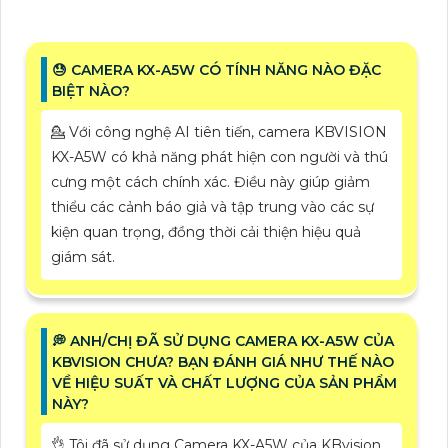
😓 CAMERA KX-A5W CÓ TÍNH NĂNG NÀO ĐẶC
BIỆT NÀO?
💁 Với công nghệ AI tiên tiến, camera KBVISION
KX-A5W có khả năng phát hiện con người và thú
cưng một cách chính xác. Điều này giúp giảm
thiểu các cảnh báo giả và tập trung vào các sự
kiện quan trọng, đồng thời cải thiện hiệu quả
giám sát.
️💭 ANH/CHỊ ĐÃ SỬ DỤNG CAMERA KX-A5W CỦA
KBVISION CHƯA? BẠN ĐÁNH GIÁ NHƯ THẾ NÀO
VỀ HIỆU SUẤT VÀ CHẤT LƯỢNG CỦA SẢN PHẨM
NÀY?
👌 Tôi đã sử dụng Camera KX-A5W của KBvision