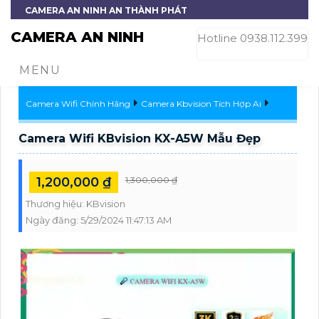
CAMERA AN NINH AN THÀNH PHÁT
CAMERA AN NINH
Hotline 0938.112.399
MENU
Camera Wifi Chính Hãng
Camera Kbvision Tích Hợp Ai
Camera Wifi KBvision KX-A5W Mẫu Đẹp
1,200,000 ₫
1,300,000 ₫
Thương hiệu:
KBvision
Ngày đăng:
5/29/2024 11:47:13 AM