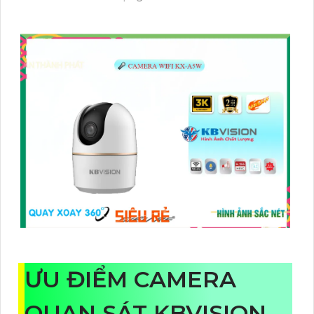
ƯU ĐIỂM CAMERA
QUAN SÁT KBVISION