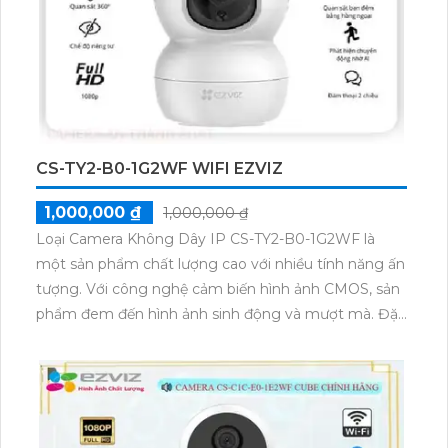
CS-TY2-B0-1G2WF WIFI EZVIZ
1,000,000 ₫
1,000,000 ₫
Loại Camera Không Dây IP CS-TY2-B0-1G2WF là
một sản phẩm chất lượng cao với nhiều tính năng ấn
tượng. Với công nghệ cảm biến hình ảnh CMOS, sản
phẩm đem đến hình ảnh sinh động và mượt mà. Đặc
biệt, camera có khả năng xem ban đêm với hồng
ngoại 10m, giúp giám sát hiệu quả trong điều kiện
thiếu sáng. Chất lượng hình ảnh Camera IP CS-TY2-
B0-1G2WF đáng kể với độ phân giải 2.0 MP. Sản
phẩm cũng hỗ trợ thẻ nhớ và tính năng hồng ngoại