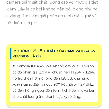
camera giám sát chất lượng cao với mức giá tiết
kiệm. Đây là cơ hội không nên bỏ lỡ cho những
ai đang tìm kiếm giải pháp an ninh hiệu quả và
tiết kiệm chi phí.
📌 THÔNG SỐ KỸ THUẬT CỦA CAMERA KX-A5W
KBVISION LÀ GÌ?
💠 Camera KX-A5W Wifi không dây của KBvision
có độ phân giải 2.0MP, chuẩn nén H.264+/H.264,
hỗ trợ thẻ nhớ mở rộng đến 128GB, khả năng
xoay ngang 355° và dọc 90°, kết nối wifi 2.4GHz,
có đèn hồng ngoại đến 10m, tích hợp mic và loa
cho chất lượng âm thanh cực kỳ rõ ràng.