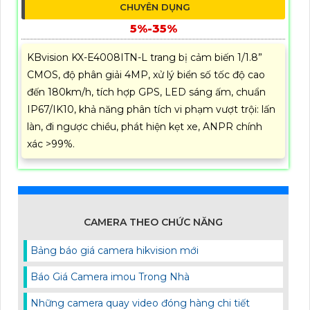
CHUYÊN DỤNG
5%-35%
KBvision KX-E4008ITN-L trang bị cảm biến 1/1.8”
CMOS, độ phân giải 4MP, xử lý biển số tốc độ cao
đến 180km/h, tích hợp GPS, LED sáng ấm, chuẩn
IP67/IK10, khả năng phân tích vi phạm vượt trội: lấn
làn, đi ngược chiều, phát hiện kẹt xe, ANPR chính
xác >99%.
CAMERA THEO CHỨC NĂNG
Bảng báo giá camera hikvision mới
Báo Giá Camera imou Trong Nhà
Những camera quay video đóng hàng chi tiết