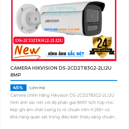
CAMERA HIKVISION DS-2CD2T83G2-2LI2U
8MP
45%
Liên Hệ
Camera chính hãng Hikvision DS-2CD2T83G2-2LI2U
hình ảnh sắc nét với độ phân giải 8MP tích hợp mic
kép ghi âm chất lượng to rõ chuẩn nén H.265+ có
khả năng quan sát trong điều kiện thiếu sáng chuẩn
IP67 chịu nắng mưa tốt.