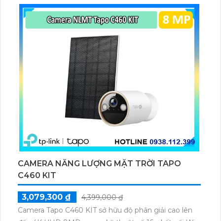
microSD tối đa 256GB hoặc lưu đám mây dễ lắp đặt
cho gia đình và văn phòng nhỏ.
CAMERA NĂNG LƯỢNG MẶT TRỜI TAPO
C460 KIT
3,079,300 ₫
4,399,000 ₫
Camera Tapo C460 KIT sở hữu độ phân giải cao lên