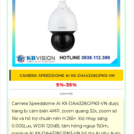
CAMERA SPEEDDOME AI KX-DAI4328GPN3-VN
5%-35%
Liên Hệ
Camera Speeddome AI KX-DAi4328GPN3-VN được
trang bị cảm biến 4MP, zoom quang 32x, zoom số
16x và hỗ trợ chuẩn nén H.265+. Độ nhạy sáng
0.005Lux, WDR 120dB, tầm hồng ngoại 150m,
ngoài ra AI KX-DAi4328GPN3-VN hỗ trợ AI như Auto