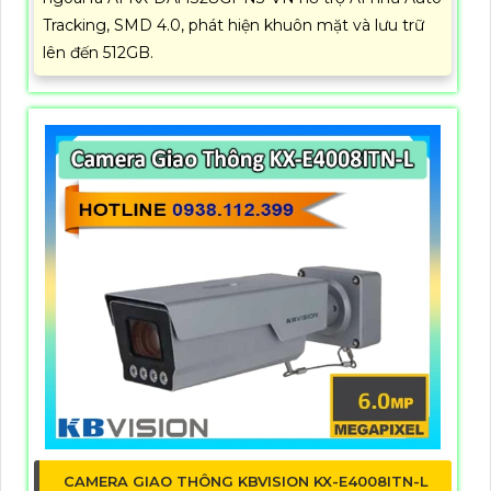
Tracking, SMD 4.0, phát hiện khuôn mặt và lưu trữ
lên đến 512GB.
CAMERA GIAO THÔNG KBVISION KX-E4008ITN-L