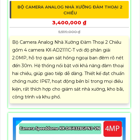
BỘ CAMERA ANALOG NHÀ XƯỞNG ĐÀM THOẠI 2
CHIỀU
3,400,000 ₫
5,599,000 ₫
Bộ Camera Analog Nhà Xưởng Đàm Thoại 2 Chiều
gồm 4 camera KX-AD2111C-T với độ phân giải
2.0MP, hỗ trợ quan sát hồng ngoại ban đêm rõ nét
đến 30m. Hệ thống nổi bật với khả năng đàm thoại
hai chiều, giúp giao tiếp dễ dàng. Thiết kế đạt chuẩn
chống nước IP67, hoạt động bền bỉ trong mọi điều
kiện, rất thích hợp cho giám sát nhà xưởng, kho bãi,
công trình và khu phố.