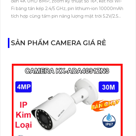
đến 4K UHD 8MP, zoom kỹ thuật số 16×, kết nối Wi-
Fi băng tần kép 2.4/5 GHz, pin lithium-ion 10000mAh
tích hợp cùng tấm pin năng lượng mặt trời 5.2V/2.5W.
Tapo C460 KIT cũng hỗ trợ quan sát ban đêm màu
với cảm biến Starlight, tầm nhìn lên đến 15 m.
SẢN PHẨM CAMERA GIÁ RẺ