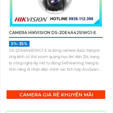
CAMERA HIKVISION DS-2DE4A425IWG1-E
5%-35%
DS-2DE4A425IWG1-E là dòng camera được trang bị
ống kính có thể zoom quang học lên đến 25x, trang
bị công nghệ lấy nét tự động Self-learning, trang bị
tính năng Ai nhận diện chính xác tích hợp AcuSearch
khi kết hợp chung với đầu ghi hình, nhìn ban đêm
bằng hồng ngoại 50m.
CAMERA GIÁ RẺ KHUYẾN MÃI