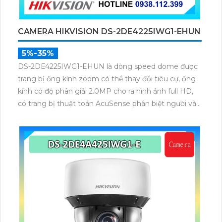
CAMERA HIKVISION DS-2DE4225IWG1-EHUN
5%-35%
DS-2DE4225IWG1-EHUN là dòng speed dome được
trang bị ống kính zoom có thể thay đổi tiêu cự, ống
kính có độ phân giải 2.0MP cho ra hình ảnh full HD,
có trang bị thuật toán AcuSense phân biệt người và
phương tiện, trang bị micro và loa giúp đàm thoại 2
chiều, nhìn ban đêm bằng hồng ngoại 100m.