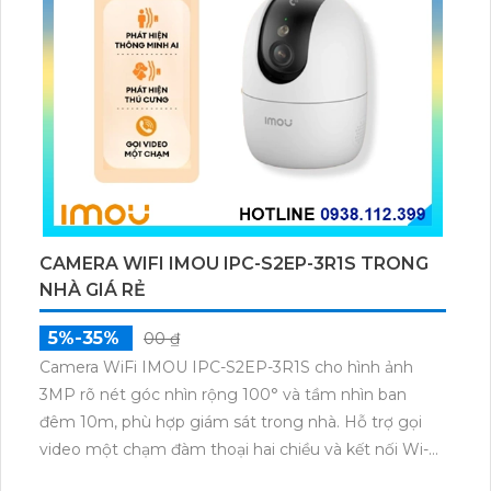
CAMERA WIFI IMOU IPC-S2EP-3R1S TRONG
NHÀ GIÁ RẺ
5%-35%
00 ₫
Camera WiFi IMOU IPC-S2EP-3R1S cho hình ảnh
3MP rõ nét góc nhìn rộng 100° và tầm nhìn ban
đêm 10m, phù hợp giám sát trong nhà. Hỗ trợ gọi
video một chạm đàm thoại hai chiều và kết nối Wi-Fi
ổn định giúp quan sát từ xa. Lưu trữ linh hoạt qua thẻ