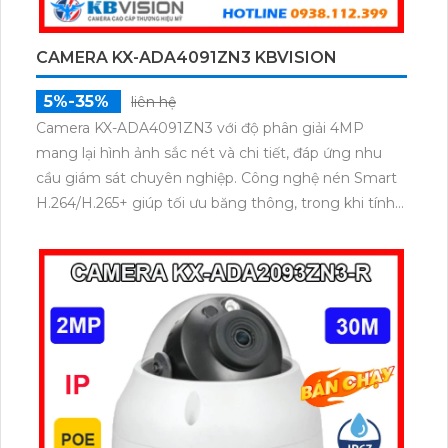
CAMERA KX-ADA4091ZN3 KBVISION
5%-35%
liên hệ
Camera KX-ADA4091ZN3 với độ phân giải 4MP
mang lại hình ảnh sắc nét và chi tiết, đáp ứng nhu
cầu giám sát chuyên nghiệp. Công nghệ nén Smart
H.264/H.265+ giúp tối ưu băng thông, trong khi tính
năng chống ngược sáng True-WDR 120dB và khả
năng quan sát hồng ngoại lên đến 30m đảm bảo
hình ảnh rõ ràng trong mọi điều kiện ánh sáng vỏ kim
loại bền bỉ cùng chuẩn IP67 chống bụi và nước.