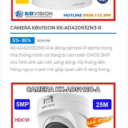
CAMERA KBVISION KX-ADA2093ZN3-R
5%-35%
liên hệ
KX-ADA2093ZN3-R là dòng camera IP dome trong
nhà thông minh với trang bị cảm biến CMOS 2MP
cho hình ảnh sắc nét, sống động. Hệ thống đèn
hồng ngoại mạnh mẽ giúp quan sát rõ ràng trong
bóng tối với tầm xa lên đến 35m. Với khả năng hỗ trợ
PoE và tiêu chuẩn IP67 chống bụi, chống nước,
camera phù hợp để lắp đặt linh hoạt ở nhiều không
gian khác nhau.