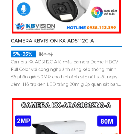
CAMERA KBVISION KX-AD5112C-A
5%-35%
liên hệ
Camera KX-AD5112C-A là mẫu camera Dome HDCVI
Full Color với công nghệ ánh sáng kép thông minh
độ phân giải 5.0MP cho hình ảnh sắc nét suốt ngày
đêm. Hỗ trợ đèn LED trắng 20m giúp quan sát ban
đêm có màu, hồng ngoại 25m, tích hợp mic và
chống ngược sáng DWDR, đảm bảo hình ảnh rõ nét
trong mọi điều kiện, đây là lựa chọn an ninh lý tưởng
cho gia đình và doanh nghiệp.