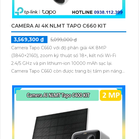
CAMERA AI 4K NLMT TAPO C660 KIT
3,569,300 ₫
5,099,000 ₫
Camera Tapo C660 với độ phân giải 4K 8MP
(3840×2160), zoom kỹ thuật số 18×, kết nối Wi-Fi
2.4/5 GHz và pin lithium-ion 10000 mAh sạc lại.
Camera Tapo C660 còn được trang bị tấm pin năng
lượng mặt trời 5.2V 2.5W, tích hợp AI phát hiện người,
thú cưng, phương tiện, lưu trữ thẻ microSD tối đa 512
GB.