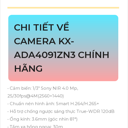
CHI TIẾT VỀ
CAMERA KX-
ADA4091ZN3 CHÍNH
HÃNG
• Cảm biến: 1/3″ Sony NIR 4.0 Mp,
25/30fps@4M(2560×1440)
• Chuẩn nén hình ảnh: Smart H.264/H.265+
• Hỗ trợ chống ngược sáng thực True-WDR 120dB
• Ống kính: 3.6mm (góc nhìn 81°)
• Tầm xa hồng ngoại: 30m