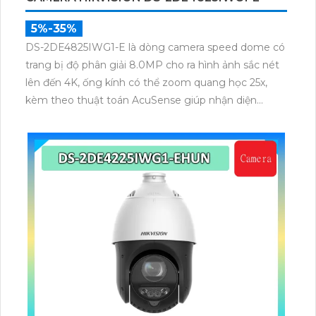
5%-35%
DS-2DE4825IWG1-E là dòng camera speed dome có
trang bị độ phân giải 8.0MP cho ra hình ảnh sắc nét
lên đến 4K, ống kính có thể zoom quang học 25x,
kèm theo thuật toán AcuSense giúp nhận diện
chuẩn người và phương tiện, nhìn ban đêm hồng
ngoại tầm xa lên đến 100m.