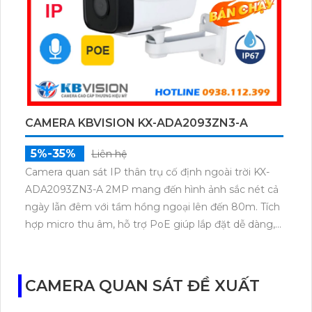
CAMERA KBVISION KX-ADA2093ZN3-A
5%-35%
Liên hệ
Camera quan sát IP thân trụ cố định ngoài trời KX-
ADA2093ZN3-A 2MP mang đến hình ảnh sắc nét cả
ngày lẫn đêm với tầm hồng ngoại lên đến 80m. Tích
hợp micro thu âm, hỗ trợ PoE giúp lắp đặt dễ dàng,
đạt chuẩn IP67 chống bụi nước, hoạt động bền bỉ
trong mọi điều kiện. Camera chính hãng KBVISION,
chất lượng cao, giá thành hợp lý.
CAMERA QUAN SÁT ĐỀ XUẤT