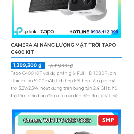
CAMERA AI NĂNG LƯỢNG MẶT TRỜI TAPO
C400 KIT
1,399,300 ₫
1,999,000 ₫
Tapo C400 KIT với độ phân giải Full HD 1080P, pin
lithium-ion 5200mAh tích hợp kết hợp tấm pin mặt
trời 5,2V/2,5W, hoạt động trên băng tần 2,4 GHz, hỗ
trợ tầm nhìn ban đêm có màu lên đến 9m, phát hiện
chuyển động và con người bằng AI, đồng thời lưu trữ
dữ liệu qua thẻ microSD lên đến 512GB.