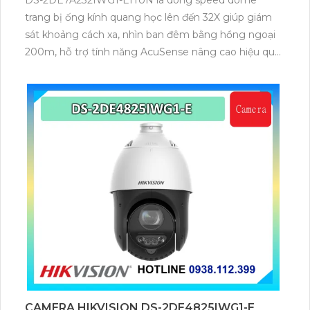
DS-2DE7A232IWG1-EHUN là dòng speed dome
trang bị ống kính quang học lên đến 32X giúp giám
sát khoảng cách xa, nhìn ban đêm bằng hồng ngoại
200m, hỗ trợ tính năng AcuSense nâng cao hiệu quả
giám sát an ninh, có tốc độ lấy nét cao nhờ công
nghệ Self-learning
CAMERA HIKVISION DS-2DE4825IWG1-E