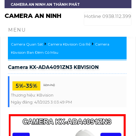
CAMERA AN NINH AN THÀNH PHÁT
CAMERA AN NINH
Hotline 0938.112.399
MENU
Camera Quan Sát
Camera Kbvision Giá Rẻ
Camera
Kbvision Ban Đêm Có Màu
Camera KX-ADA4091ZN3 KBVISION
5%-35%
liên hệ
Thương hiệu:
KBvision
Ngày đăng:
4/1/2025 3:03:49 PM