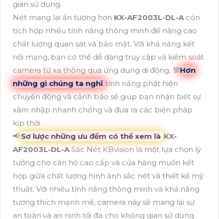
gian sử dụng.
Nét mang lại ấn tượng hơn
KX-AF2003L-DL-A
còn
tích hợp nhiều tính năng thông minh để nâng cao
chất lượng quan sát và bảo mật. Với khả năng kết
nối mạng, bạn có thể dễ dàng truy cập và kiểm soát
camera từ xa thông qua ứng dụng di động. 💯
Hơn
những gì chúng ta nghĩ
tính năng phát hiện
chuyển động và cảnh báo sẽ giúp bạn nhận biết sự
xâm nhập nhanh chóng và đưa ra các biện pháp
kịp thời.
📢
Sơ lược những ưu đểm có thể xem là
KX-
AF2003L-DL-A
Sắc Nét KBvision là một lựa chọn lý
tưởng cho căn hộ cao cấp và cửa hàng muốn kết
hợp giữa chất lượng hình ảnh sắc nét và thiết kế mỹ
thuật. Với nhiều tính năng thông minh và khả năng
tương thích mạnh mẽ, camera này sẽ mang lại sự
an toàn và an ninh tối đa cho không gian sử dụng