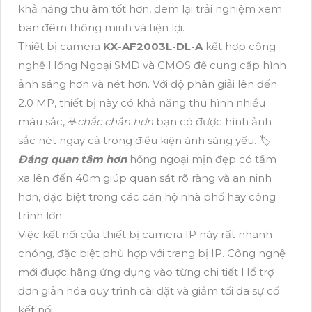
khả năng thu âm tốt hơn, đem lại trải nghiệm xem
ban đêm thông minh và tiện lợi.
Thiết bị camera
KX-AF2003L-DL-A
kết hợp công
nghệ Hồng Ngoại SMD và CMOS để cung cấp hình
ảnh sáng hơn và nét hơn. Với độ phân giải lên đến
2.0 MP, thiết bị này có khả năng thu hình nhiều
màu sắc, ☣️
chắc chắn hơn
bạn có được hình ảnh
sắc nét ngay cả trong điều kiện ánh sáng yếu. 🏷
Đáng quan tâm hơn
hồng ngoại mịn đẹp có tầm
xa lên đến 40m giúp quan sát rõ ràng và an ninh
hơn, đặc biệt trong các căn hộ nhà phố hay công
trình lớn.
Việc kết nối của thiết bị camera IP này rất nhanh
chóng, đặc biệt phù hợp với trang bị IP. Công nghệ
mới được hãng ứng dụng vào từng chi tiết Hổ trợ
đơn giản hóa quy trình cài đặt và giảm tối đa sự cố
kết nối.