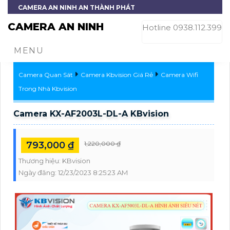
CAMERA AN NINH AN THÀNH PHÁT
CAMERA AN NINH
Hotline 0938.112.399
MENU
Camera Quan Sát
Camera Kbvision Giá Rẻ
Camera Wifi
Trong Nhà Kbvision
Camera KX-AF2003L-DL-A KBvision
793,000 ₫
1,220,000 ₫
Thương hiệu:
KBvision
Ngày đăng:
12/23/2023 8:25:23 AM