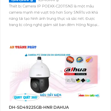
thuận tiện hơn bao giờ hết.
KX-C2011SN3 CAMERA KBVISION
1,501,500 ₫
2,310,000 ₫
Thiết bị Camera IP POEKX-C2011SN3 là một mẫu
camera mạnh mẽ vượt trội hơn Sony SNR1s với khả
năng tái tạo hình ảnh trung thực và sắc nét. Được
trang bị công nghệ giám sát ban đêm Hồng Ngoại
tối đa lên đến 30m, camera này mang lại khả năng
quan sát ưu việt vào ban đêm. Thiết kế tích hợp trên
kỹ thuật IP POE mang đến sự tiện dụng và linh hoạt
trong việc lắp đặt. Với độ phân giải 2.0 MP, camera