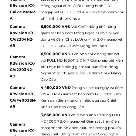
KBvision KX-
Hồng Ngoại 60m Chất Lượng Hình 2.0
CAi2205MN2-
megapixel FULL HD 1080P Giá rẻ tiết kiệm chi
A
phí hình ảnh phù hợp
Camera
6,500,000 VNĐ
Với Chức Năng khả năng
Kbvision KX-
giám sát ban đêm Hồng Ngoại 50m Chuyên
CAi2204N2-
dụng về đêm Chất Lượng Hình 2.0 megapixel
AB
FULL HD 1080P Chất lượng phù hợp
6,500,000 VNĐ
Tích hợp chức năng sắc nét
Camera
với FULL HD 1080P 2.0 MP Giải pháp tiết kiệm
KBvision KX-
phù hợp khả năng giám sát ban đêm Hồng
CAi2203N2-
Ngoại 50m Chuyên dụng về đêm Chức Năng
AB
Cao Cấp
Camera
4,450,000 VNĐ
Trong và nét cả ngày và đêm
KBvision KX-
với 4.0 MP Giám sát ban đêm Full Color 50m
CAiF4003SN-
Xem ban đêm mang lại hiệu quả cao Chiết
AB
Khấu Cao Bao Công Lắp
3,668,000 VNĐ
chip hình ảnh sử dụng FULL
HD 1080P 2.0 megapixel Giám sát trên điện
Camera
thoại nhanh KBvision Mẫu mã phong phú đa
KBvision KX-
dạng chất lượng chiết khấu cao Công nghệ