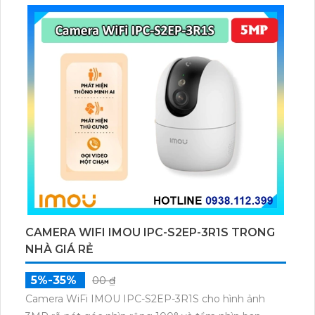
CAMERA AI 4K NLMT TAPO C660 KIT
3,569,300 ₫
5,099,000 ₫
Camera Tapo C660 với độ phân giải 4K 8MP
(3840×2160), zoom kỹ thuật số 18×, kết nối Wi-Fi
2.4/5 GHz và pin lithium-ion 10000 mAh sạc lại.
Camera Tapo C660 còn được trang bị tấm pin năng
lượng mặt trời 5.2V 2.5W, tích hợp AI phát hiện người,
thú cưng, phương tiện, lưu trữ thẻ microSD tối đa 512
GB.