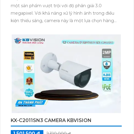
CAMERA AN NINH WIFI IMOU IPC-GS7EP-
3M0WE CÔNG NGHỆ MỚI
1,700,000 ₫
2,000,000 ₫
Loại Camera an ninh Wifi IP IPC-GS7EP-3M0WE là
một sản phẩm vượt trội với độ phân giải 3.0
megapixel. Với khả năng xử lý hình ảnh trong điều
kiện thiếu sáng, camera này là một lựa chọn hàng
đầu cho việc lắp đặt tại các công trình có ngân sách
hạn chế. Đặc biệt, sản phẩm được trang bị chức năng
Màu Ban Đêm, cho phép hiển thị màu sắc rõ nét
trong điều kiện ánh sáng yếu. Với công nghệ IP Wifi,
việc kết nối và sử dụng camera trở nên dễ dàng và