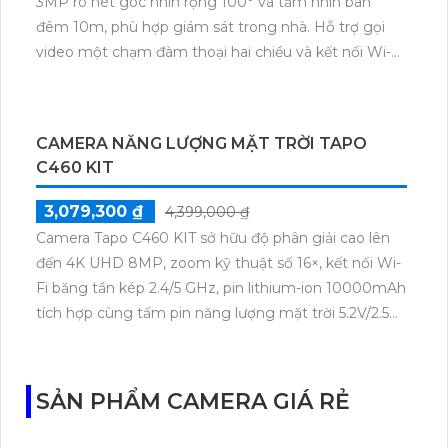
CAMERA AI NĂNG LƯỢNG MẶT TRỜI TAPO
C400 KIT
1,399,300 ₫
1,999,000 ₫
Tapo C400 KIT với độ phân giải Full HD 1080P, pin
lithium-ion 5200mAh tích hợp kết hợp tấm pin mặt
trời 5,2V/2,5W, hoạt động trên băng tần 2,4 GHz, hỗ
trợ tầm nhìn ban đêm có màu lên đến 9m, phát hiện
chuyển động và con người bằng AI, đồng thời lưu trữ
dữ liệu qua thẻ microSD lên đến 512GB.