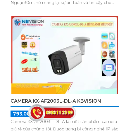
microSD tối đa 256GB hoặc lưu đám mây dễ lắp đặt
cho gia đình và văn phòng nhỏ.
CAMERA NĂNG LƯỢNG MẶT TRỜI TAPO
C460 KIT
3,079,300 ₫
4,399,000 ₫
Camera Tapo C460 KIT sở hữu độ phân giải cao lên
đến 4K UHD 8MP, zoom kỹ thuật số 16×, kết nối Wi-