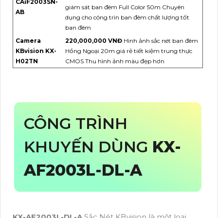
CAiF2003SN-
giám sát ban đêm Full Color 50m Chuyên
AB
dụng cho công trìn ban đêm chất lượng tốt
ban đêm
Camera
220,000,000 VNĐ
Hình ảnh sắc nét ban đêm
KBvision KX-
Hồng Ngoại 20m giá rẻ tiết kiệm trung thực
H02TN
CMOS Thu hình ảnh màu đẹp hơn
CÔNG TRÌNH
KHUYẾN DÙNG
KX-
AF2003L-DL-A
KX-AF2003L-DL-A
Sắc Nét KBvision là một loại