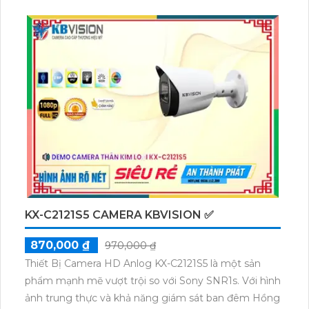
CAMERA WIFI IMOU IPC-S2EP-3R1S TRONG
NHÀ GIÁ RẺ
5%-35%
00 ₫
Camera WiFi IMOU IPC-S2EP-3R1S cho hình ảnh
3MP rõ nét góc nhìn rộng 100° và tầm nhìn ban
đêm 10m, phù hợp giám sát trong nhà. Hỗ trợ gọi
video một chạm đàm thoại hai chiều và kết nối Wi-Fi
ổn định giúp quan sát từ xa. Lưu trữ linh hoạt qua thẻ