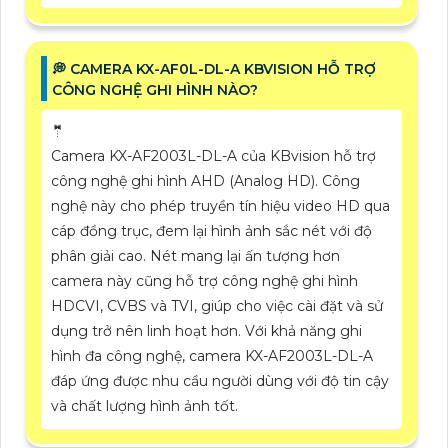
️💭 CAMERA KX-AF0L-DL-A KBVISION HỖ TRỢ
CÔNG NGHỆ GHI HÌNH NÀO?
🤵
Camera KX-AF2003L-DL-A của KBvision hỗ trợ
công nghệ ghi hình AHD (Analog HD). Công
nghệ này cho phép truyền tín hiệu video HD qua
cáp đồng trục, đem lại hình ảnh sắc nét với độ
phân giải cao. Nét mang lại ấn tượng hơn
camera này cũng hỗ trợ công nghệ ghi hình
HDCVI, CVBS và TVI, giúp cho việc cài đặt và sử
dụng trở nên linh hoạt hơn. Với khả năng ghi
hình đa công nghệ, camera KX-AF2003L-DL-A
đáp ứng được nhu cầu người dùng với độ tin cậy
và chất lượng hình ảnh tốt.