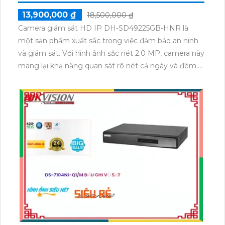
hỗ trợ thẻ nhớ và sử dụng công nghệ nhìn đêm chất
lượng Hồng Ngoại Smart IR, cho phép quan sát một
cách rõ nét và chất lượng cao ngay cả trong điều
kiện ánh sáng yếu.
DH-SD49225GB-HNR DAHUA
13,900,000 ₫
18,500,000 ₫
Camera giám sát HD IP DH-SD49225GB-HNR là
một sản phẩm xuất sắc trong việc đảm bảo an ninh
và giám sát. Với hình ảnh sắc nét 2.0 MP, camera này
mang lại khả năng quan sát rõ nét cả ngày và đêm.
Đặc biệt, với khả năng hồng ngoại lên tới 100m,
camera này cho phép bạn quan sát đến mọi chi tiết
trong điều kiện thiếu ánh sáng. Camera giám sát HD