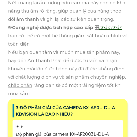
Nét mang lại ấn tượng hơn camera này còn có khả
năng thu âm rõ ràng, giúp quản lý cửa hàng theo
dõi âm thanh và ghi lại các sự kiện quan trọng.
®️
Công nghệ được tích hợp cao cấp
🎛
chắc chắn
bạn có thể có một hệ thống giám sát hoàn chỉnh và
toàn diện.
Nếu bạn quan tâm và muốn mua sản phẩm này,
hãy đến An Thành Phát để được tư vấn và nhận
khuyến mãi lớn. Cửa hàng này đã được khẳng định
với chất lượng dịch vụ và sản phẩm chuyên nghiệp,
chắc chắn
rằng bạn sẽ có một trải nghiệm tốt khi
mua sắm.
❓ ĐỘ PHÂN GIẢI CỦA CAMERA KX-AF0L-DL-A
KBVISION LÀ BAO NHIÊU?
️👩‍👩
Độ phân giải của camera KX-AF2003L-DL-A