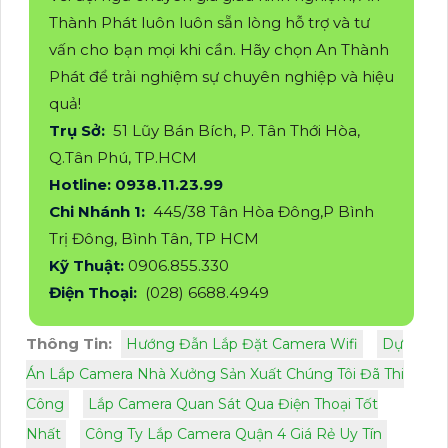
Thành Phát luôn luôn sẵn lòng hỗ trợ và tư
vấn cho bạn mọi khi cần. Hãy chọn An Thành
Phát để trải nghiệm sự chuyên nghiệp và hiệu
quả!
Trụ Sở:
51 Lũy Bán Bích, P. Tân Thới Hòa,
Q.Tân Phú, TP.HCM
Hotline: 0938.11.23.99
Chi Nhánh 1:
445/38 Tân Hòa Đông,P Bình
Trị Đông, Bình Tân, TP HCM
Kỹ Thuật:
0906.855.330
Điện Thoại:
(028) 6688.4949
Thông Tin:
Hướng Đẫn Lắp Đặt Camera Wifi
Dự
Án Lắp Camera Nhà Xưởng Sản Xuất Chúng Tôi Đã Thi
Công
Lắp Camera Quan Sát Qua Điện Thoại Tốt
Nhất
Công Ty Lắp Camera Quận 4 Giá Rẻ Uy Tín