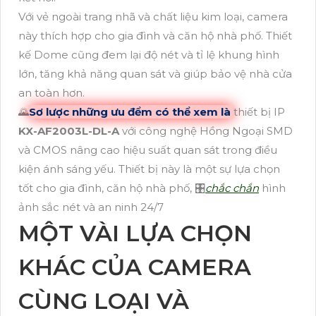
Với vẻ ngoài trang nhã và chất liệu kim loại, camera
này thích hợp cho gia đình và căn hộ nhà phố. Thiết
kế Dome cũng đem lại độ nét và tỉ lệ khung hình
lớn, tăng khả năng quan sát và giúp bảo vệ nhà cửa
an toàn hơn.
🌄
Sơ lược những ưu đểm có thể xem là
thiết bị IP
KX-AF2003L-DL-A
với công nghệ Hồng Ngoại SMD
và CMOS nâng cao hiệu suất quan sát trong điều
kiện ánh sáng yếu. Thiết bị này là một sự lựa chọn
tốt cho gia đình, căn hộ nhà phố, 🎛
chắc chắn
hình
ảnh sắc nét và an ninh 24/7
MỘT VÀI LỰA CHỌN
KHÁC CỦA CAMERA
CÙNG LOẠI VÀ