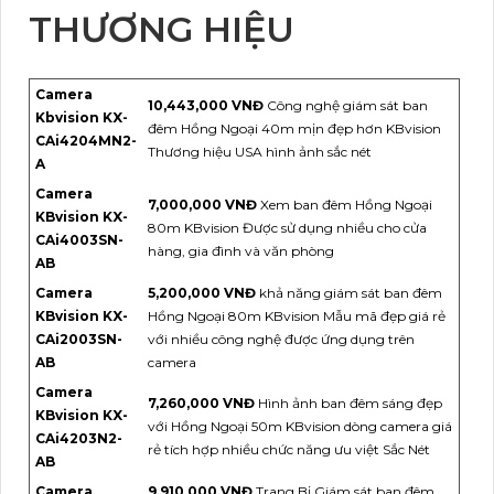
THƯƠNG HIỆU
Camera
10,443,000 VNĐ
Công nghệ giám sát ban
Kbvision KX-
đêm Hồng Ngoại 40m mịn đẹp hơn KBvision
CAi4204MN2-
Thương hiệu USA hình ảnh sắc nét
A
Camera
7,000,000 VNĐ
Xem ban đêm Hồng Ngoại
KBvision KX-
80m KBvision Được sử dụng nhiều cho cửa
CAi4003SN-
hàng, gia đình và văn phòng
AB
Camera
5,200,000 VNĐ
khả năng giám sát ban đêm
KBvision KX-
Hồng Ngoại 80m KBvision Mẫu mã đẹp giá rẻ
CAi2003SN-
với nhiều công nghệ được ứng dụng trên
AB
camera
Camera
7,260,000 VNĐ
Hình ảnh ban đêm sáng đẹp
KBvision KX-
với Hồng Ngoại 50m KBvision dòng camera giá
CAi4203N2-
rẻ tích hợp nhiều chức năng ưu việt Sắc Nét
AB
Camera
9,910,000 VNĐ
Trang Bị Giám sát ban đêm