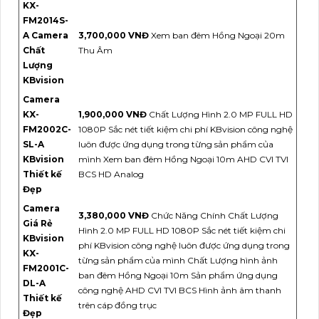
KX-
FM2014S-
A Camera
3,700,000 VNĐ
Xem ban đêm Hồng Ngoại 20m
Chất
Thu Âm
Lượng
KBvision
Camera
KX-
1,900,000 VNĐ
Chất Lượng Hình 2.0 MP FULL HD
FM2002C-
1080P Sắc nét tiết kiệm chi phí KBvision công nghệ
SL-A
luôn được ứng dụng trong từng sản phẩm của
KBvision
mình Xem ban đêm Hồng Ngoại 10m AHD CVI TVI
Thiết kế
BCS HD Analog
Đẹp
Camera
3,380,000 VNĐ
Chức Năng Chính Chất Lượng
Giá Rẻ
Hình 2.0 MP FULL HD 1080P Sắc nét tiết kiệm chi
KBvision
phí KBvision công nghệ luôn được ứng dụng trong
KX-
từng sản phẩm của mình Chất Lượng hình ảnh
FM2001C-
ban đêm Hồng Ngoại 10m Sản phẩm ứng dụng
DL-A
công nghệ AHD CVI TVI BCS Hình ảnh âm thanh
Thiết kế
trên cáp đồng trục
Đẹp