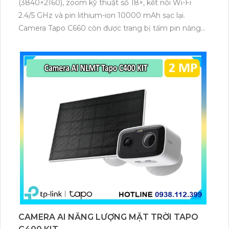
(3840×2160), zoom kỹ thuật số 18×, kết nối Wi-Fi
2.4/5 GHz và pin lithium-ion 10000 mAh sạc lại.
Camera Tapo C660 còn được trang bị tấm pin năng
lượng mặt trời 5.2V 2.5W, tích hợp AI phát hiện người,
thú cưng, phương tiện, lưu trữ thẻ microSD tối đa 512
GB.
CAMERA AI NĂNG LƯỢNG MẶT TRỜI TAPO