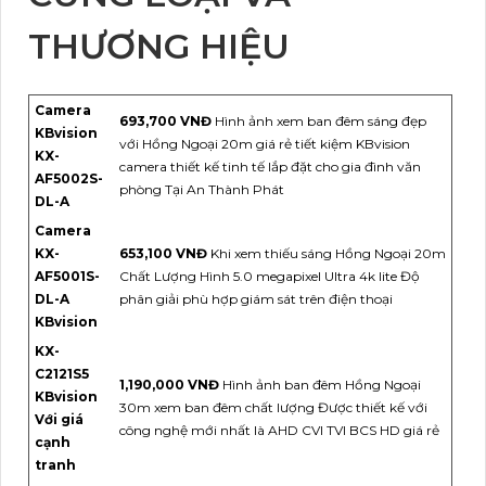
THƯƠNG HIỆU
Camera
693,700 VNĐ
Hình ảnh xem ban đêm sáng đẹp
KBvision
với Hồng Ngoại 20m giá rẻ tiết kiệm KBvision
KX-
camera thiết kế tinh tế lắp đặt cho gia đình văn
AF5002S-
phòng Tại An Thành Phát
DL-A
Camera
KX-
653,100 VNĐ
Khi xem thiếu sáng Hồng Ngoại 20m
AF5001S-
Chất Lượng Hình 5.0 megapixel Ultra 4k lite Độ
DL-A
phân giải phù hợp giám sát trên điện thoại
KBvision
KX-
C2121S5
1,190,000 VNĐ
Hình ảnh ban đêm Hồng Ngoại
KBvision
30m xem ban đêm chất lượng Được thiết kế với
Với giá
công nghệ mới nhất là AHD CVI TVI BCS HD giá rẻ
cạnh
tranh