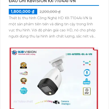
ĐẦU GHI KBVISION KX-7104AI-VN
1,800,000 ₫
2,200,000 ₫
Thiết bị thu hình Công Nghệ HD KX-7104Ai-VN là
một sản phẩm tiên tiến và đáng tin cậy trong lĩnh
vực thu hình. Với độ phân giải cao HD, nó cho phép
người dùng thu lại hình ảnh chất lượng, sắc nét và
chi tiết. Sản phẩm này được trang bị công nghệ tiên
tiến AI-VN, giúp phát hiện và nhận dạng các đối
tượng một cách chính xác, từ đó tăng cường sự an
ninh và giám sát hiệu quả. Thiết bị thu hình KX-
7104Ai-VN còn hỗ trợ kết nối mạng IP, giúp người
dùng dễ dàng quan sát và điều khiển từ xa thông qua
máy tính hoặc điện thoại di động. Với thiết kế nhỏ
gọn, dễ lắp đặt, sản phẩm này là lựa chọn lý tưởng
cho việc giám sát tại các nơi công cộng, văn phòng,
nhà riêng và các khu vực khác.