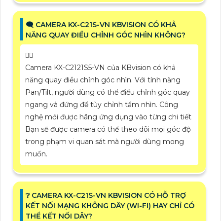
🗨️ CAMERA KX-C21S-VN KBVISION CÓ KHẢ
NĂNG QUAY ĐIỀU CHỈNH GÓC NHÌN KHÔNG?
🙆‍♀️
Camera KX-C2121S5-VN của KBvision có khả
năng quay điều chỉnh góc nhìn. Với tính năng
Pan/Tilt, người dùng có thể điều chỉnh góc quay
ngang và đứng để tùy chỉnh tầm nhìn. Công
nghệ mới được hãng ứng dụng vào từng chi tiết
Bạn sẽ được camera có thể theo dõi mọi góc độ
trong phạm vi quan sát mà người dùng mong
muốn.
❔ CAMERA KX-C21S-VN KBVISION CÓ HỖ TRỢ
KẾT NỐI MẠNG KHÔNG DÂY (WI-FI) HAY CHỈ CÓ
THỂ KẾT NỐI DÂY?