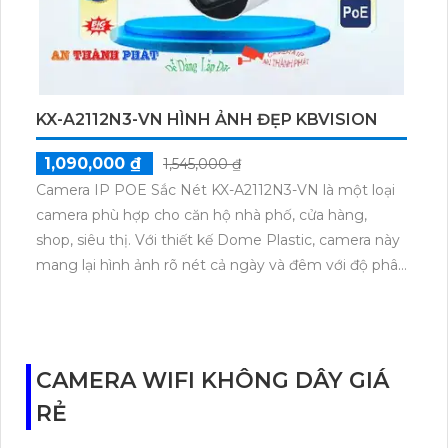
KX-A2112N3-VN HÌNH ẢNH ĐẸP KBVISION
1,090,000 ₫
1,545,000 ₫
Camera IP POE Sắc Nét KX-A2112N3-VN là một loại
camera phù hợp cho căn hộ nhà phố, cửa hàng,
shop, siêu thị. Với thiết kế Dome Plastic, camera này
mang lại hình ảnh rõ nét cả ngày và đêm với độ phân
giải 2.0 MP. Sử dụng công nghệ mới nhất IP POE,
camera này cho chất lượng hình ảnh sáng đẹp và
trung thực.
Camera này cũng được trang bị khả năng thu hình
CAMERA WIFI KHÔNG DÂY GIÁ
chất lượng, sử dụng công nghệ giám sát ban đêm
RẺ
hồng ngoại với tầm quan sát lên đến 30m. Điều này
giúp giám sát các khu vực trong phạm vi rộng một