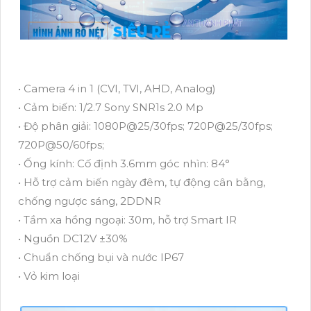
• Camera 4 in 1 (CVI, TVI, AHD, Analog)
• Cảm biến: 1/2.7 Sony SNR1s 2.0 Mp
• Độ phân giải: 1080P@25/30fps; 720P@25/30fps;
720P@50/60fps;
• Ống kính: Cố định 3.6mm góc nhìn: 84°
• Hỗ trợ cảm biến ngày đêm, tự động cân bằng,
chống ngược sáng, 2DDNR
• Tầm xa hồng ngoại: 30m, hỗ trợ Smart IR
• Nguồn DC12V ±30%
• Chuẩn chống bụi và nước IP67
• Vỏ kim loại