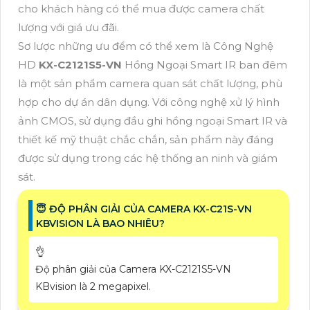
cho khách hàng có thể mua được camera chất
lượng với giá ưu đãi.
Sơ lược những ưu đểm có thể xem là Công Nghệ
HD
KX-C2121S5-VN
Hồng Ngoại Smart IR ban đêm
là một sản phẩm camera quan sát chất lượng, phù
hợp cho dự án dân dụng. Với công nghệ xử lý hình
ảnh CMOS, sử dụng đầu ghi hồng ngoại Smart IR và
thiết kế mỹ thuật chắc chắn, sản phẩm này đáng
được sử dụng trong các hệ thống an ninh và giám
sát.
😇 ĐỘ PHÂN GIẢI CỦA CAMERA KX-C21S-VN
KBVISION LÀ BAO NHIÊU?
👌
Độ phân giải của Camera KX-C2121S5-VN
KBvision là 2 megapixel.