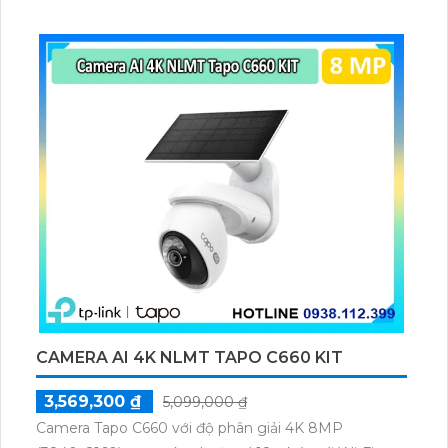
cách hiệu quả, đảm bảo an ninh và giám sát phù hợp.
Bên cạnh đó, camera này còn hỗ trợ công nghệ
ONVIF, giúp kết nối và tích hợp với các hệ thống
giám sát khác một cách dễ dàng.
CAMERA AI 4K NLMT TAPO C660 KIT
3,569,300 ₫
5,099,000 ₫
Camera Tapo C660 với độ phân giải 4K 8MP