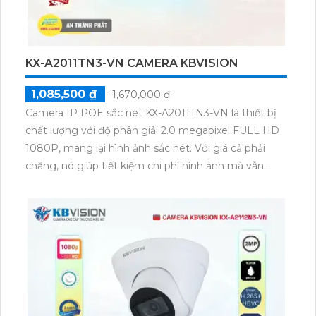
KX-A2011TN3-VN CAMERA KBVISION
1,085,500 ₫
1,670,000 ₫
Camera IP POE sắc nét KX-A2011TN3-VN là thiết bị
chất lượng với độ phân giải 2.0 megapixel FULL HD
1080P, mang lại hình ảnh sắc nét. Với giá cả phải
chăng, nó giúp tiết kiệm chi phí hình ảnh mà vẫn
đảm bảo chất lượng. Camera có tính năng hồng
ngoại Smart IR, cho phép xem ban đêm trong
khoảng cách 30m, phù hợp cho việc giám sát. Với
thiết kế bullet ngoài trời, thân kim loại và nền tảng IP
POE, dễ dàng tích hợp vào nhiều hệ thống. Camera
cũng tích hợp khả năng thu hình chất lượng, đảm
bảo sự an toàn và an ninh.