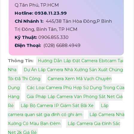
Q.Tân Phú, TP.HCM
Hotline: 0938.11.23.99
Chi Nhánh 1:
445/38 Tân Hòa Đông,P Bình
Trị Đông, Bình Tân, TP HCM
Kỹ Thuật:
0906.855.330
Điện Thoại:
(028) 6688.4949
Thông Tin:
Hướng Dẫn Lắp Đặt Camera Ebitcam Tại
Nha
Dự Án Lắp Camera Nhà Xưởng Sản Xuất Chúng
Tôi Đã Thi Công
Camera Xem Mã Vạch Chuyên
Dụng
Các Loại Camera Phù Hợp Sử Dụng Trong Cửa
Hàng
Giải Pháp Lắp Camera Văn Phòng Sắt Nét Giá
Rẻ
Lắp Bộ Camera IP Giám Sát Bãi Xe
Lắp
camera quan sát gia đình có ghi âm
Lắp Camera Nhà
Xưởng Có Màu Ban Đêm
Lắp Camera Gia Đình Sắc
Nét 2k Giá Rẻ