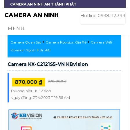
CAMERA AN NINH AN THÀNH PHÁT
CAMERA AN NINH
Hotline 0938.112.399
MENU
Camera Quan Sát
Camera Kbvision Giá Rẻ
Camera Wifi
Kbvision Ngoài Trời 360
Camera KX-C2121S5-VN KBvision
870,000 ₫
970,000 ₫
Thương hiệu:
KBvision
Ngày đăng:
7/24/2023 11:19:56 AM