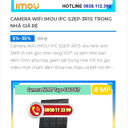
CAMERA WIFI IMOU IPC-S2EP-3R1S TRONG
NHÀ GIÁ RẺ
5%-35%
00 ₫
Camera WiFi IMOU IPC-S2EP-3R1S cho hình ảnh
3MP rõ nét góc nhìn rộng 100° và tầm nhìn ban
đêm 10m, phù hợp giám sát trong nhà. Hỗ trợ gọi
video một chạm đàm thoại hai chiều và kết nối Wi-Fi
ổn định giúp quan sát từ xa. Lưu trữ linh hoạt qua thẻ
microSD tối đa 256GB hoặc lưu đám mây dễ lắp đặt
cho gia đình và văn phòng nhỏ.