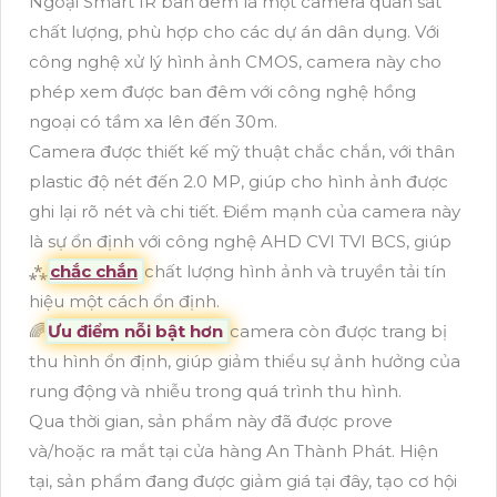
Ngoại Smart IR ban đêm là một camera quan sát
chất lượng, phù hợp cho các dự án dân dụng. Với
công nghệ xử lý hình ảnh CMOS, camera này cho
phép xem được ban đêm với công nghệ hồng
ngoại có tầm xa lên đến 30m.
Camera được thiết kế mỹ thuật chắc chắn, với thân
plastic độ nét đến 2.0 MP, giúp cho hình ảnh được
ghi lại rõ nét và chi tiết. Điểm mạnh của camera này
là sự ổn định với công nghệ AHD CVI TVI BCS, giúp
⁂
chắc chắn
chất lượng hình ảnh và truyền tải tín
hiệu một cách ổn định.
🌈
Ưu điểm nỗi bật hơn
camera còn được trang bị
thu hình ổn định, giúp giảm thiểu sự ảnh hưởng của
rung động và nhiễu trong quá trình thu hình.
Qua thời gian, sản phẩm này đã được prove
và/hoặc ra mắt tại cửa hàng An Thành Phát. Hiện
tại, sản phẩm đang được giảm giá tại đây, tạo cơ hội