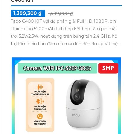
C400 KIT
1,399,300 ₫
1,999,000 ₫
Tapo C400 KIT với độ phân giải Full HD 1080P, pin
lithium-ion 5200mAh tích hợp kết hợp tấm pin mặt
trời 5,2V/2,5W, hoạt động trên băng tần 2,4 GHz, hỗ
trợ tầm nhìn ban đêm có màu lên đến 9m, phát hiện
chuyển động và con người bằng AI, đồng thời lưu trữ
dữ liệu qua thẻ microSD lên đến 512GB.