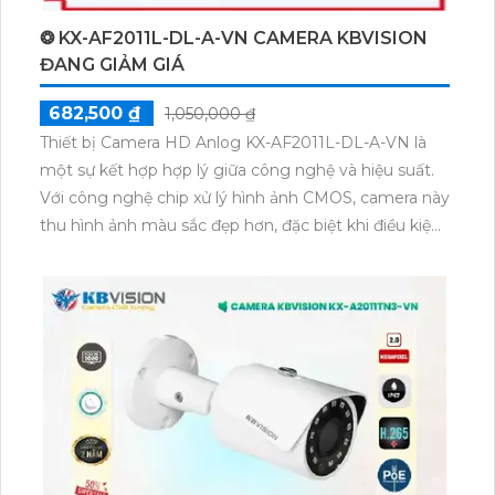
❂ KX-AF2011L-DL-A-VN CAMERA KBVISION
ĐANG GIẢM GIÁ
682,500 ₫
1,050,000 ₫
Thiết bị Camera HD Anlog KX-AF2011L-DL-A-VN là
một sự kết hợp hợp lý giữa công nghệ và hiệu suất.
Với công nghệ chip xử lý hình ảnh CMOS, camera này
thu hình ảnh màu sắc đẹp hơn, đặc biệt khi điều kiện
ánh sáng yếu. Nhờ tính năng hồng ngoại 20m,
camera hoạt động tuyệt vời trong môi trường thiếu
sáng. Đặc biệt, camera có giá rẻ và tiết kiệm, đáng tin
cậy trên nền tảng AHD CVI TVI BCS HD, giúp hệ
thống ổn định màu sắc và sáng đẹp với độ phân giải
2.0 MP. Thiết bị còn hỗ trợ đầu ghi tích hợp công
nghệ nhìn đêm chất lượng, mang lại hình ảnh màu
sắc ban đêm.