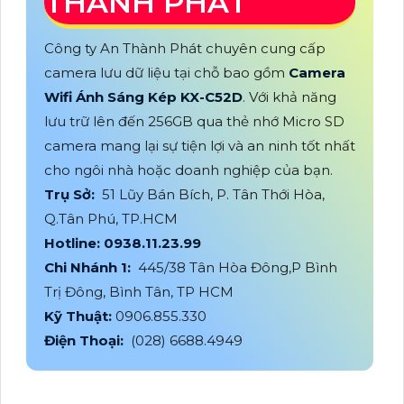
THÀNH PHÁT
Công ty An Thành Phát chuyên cung cấp
camera lưu dữ liệu tại chỗ bao gồm
Camera
Wifi Ánh Sáng Kép KX-C52D
. Với khả năng
lưu trữ lên đến 256GB qua thẻ nhớ Micro SD
camera mang lại sự tiện lợi và an ninh tốt nhất
cho ngôi nhà hoặc doanh nghiệp của bạn.
Trụ Sở:
51 Lũy Bán Bích, P. Tân Thới Hòa,
Q.Tân Phú, TP.HCM
Hotline: 0938.11.23.99
Chi Nhánh 1:
445/38 Tân Hòa Đông,P Bình
Trị Đông, Bình Tân, TP HCM
Kỹ Thuật:
0906.855.330
Điện Thoại:
(028) 6688.4949