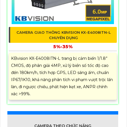
CAMERA GIAO THÔNG KBVISION KX-E4008ITN-L
CHUYÊN DỤNG
5%-35%
KBvision KX-E4008ITN-L trang bị cảm biến 1/1.8”
CMOS, độ phân giải 4MP, xử lý biển số tốc độ cao
đến 180km/h, tích hợp GPS, LED sáng ấm, chuẩn
IP67/IK10, khả năng phân tích vi phạm vượt trội: lấn
làn, đi ngược chiều, phát hiện kẹt xe, ANPR chính
xác >99%.
CAMERA THEO CHỨC NĂNG