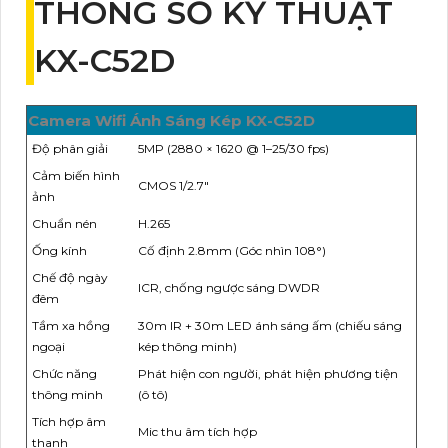
THÔNG SỐ KỸ THUẬT
KX-C52D
Camera Wifi Ánh Sáng Kép KX-C52D
Độ phân giải
5MP (2880 × 1620 @ 1–25/30 fps)
Cảm biến hình
CMOS 1/2.7"
ảnh
Chuẩn nén
H.265
Ống kính
Cố định 2.8mm (Góc nhìn 108°)
Chế độ ngày
ICR, chống ngược sáng DWDR
đêm
Tầm xa hồng
30m IR + 30m LED ánh sáng ấm (chiếu sáng
ngoại
kép thông minh)
Chức năng
Phát hiện con người, phát hiện phương tiện
thông minh
(ô tô)
Tích hợp âm
Mic thu âm tích hợp
thanh