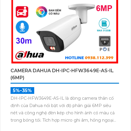
CAMERA DAHUA DH-IPC-HFW3649E-AS-IL
(6MP)
5%-35%
DH-IPC-HFW3649E-AS-IL là dòng camera thân cố
định của Dahua nổi bật với độ phân giải 6MP siêu
nét và công nghệ đèn kép cho hình ảnh có màu cả
trong bóng tối. Tích hợp micro ghi âm, hồng ngoại
30m, khe cắm thẻ nhớ 512GB và chuẩn IP67 chống