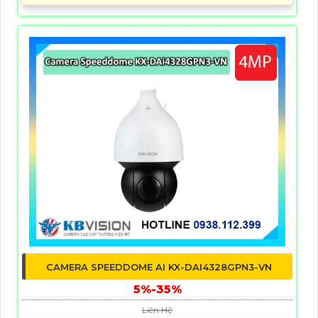
CAMERA SPEEDDOME AI KX-DAI4328GPN3-VN
5%-35%
Liên Hệ