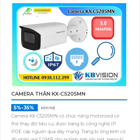
đặt trong thời tiết khắc nhiệt
CAMERA THÂN KX-C5205MN
5%-35%
liên hệ
Camera KX-C5205MN có chức năng motorized có
thể thay đổi tiêu cự, được trang bị công nghệ IP
POE cấp nguồn qua dây mạng. Trang bị ống kính có
độ phân giải 5.0MP cho ra hình ảnh sắc nét, trang bị