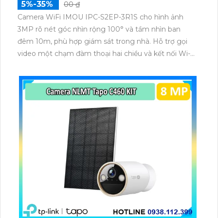
5%-35%
00 ₫
Camera WiFi IMOU IPC-S2EP-3R1S cho hình ảnh
3MP rõ nét góc nhìn rộng 100° và tầm nhìn ban
đêm 10m, phù hợp giám sát trong nhà. Hỗ trợ gọi
video một chạm đàm thoại hai chiều và kết nối Wi-Fi
ổn định giúp quan sát từ xa. Lưu trữ linh hoạt qua thẻ
microSD tối đa 256GB hoặc lưu đám mây dễ lắp đặt
cho gia đình và văn phòng nhỏ.