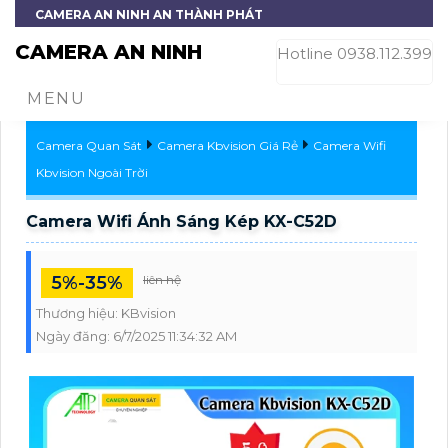
CAMERA AN NINH AN THÀNH PHÁT
CAMERA AN NINH
Hotline 0938.112.399
MENU
Camera Quan Sát
Camera Kbvision Giá Rẻ
Camera Wifi
Kbvision Ngoài Trời
Camera Wifi Ánh Sáng Kép KX-C52D
5%-35%
liên hệ
Thương hiệu:
KBvision
Ngày đăng:
6/7/2025 11:34:32 AM