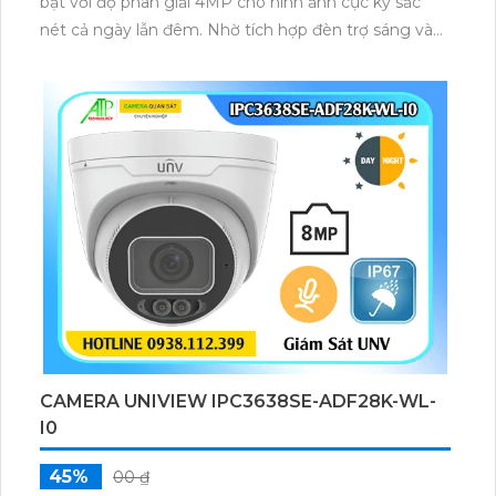
bật với độ phân giải 4MP cho hình ảnh cực kỳ sắc
nét cả ngày lẫn đêm. Nhờ tích hợp đèn trợ sáng và
hồng ngoại 40m, camera ghi hình màu trong điều
kiện ánh sáng yếu, đồng thời trang bị micro thu âm
nguồn POE, khe cắm thẻ nhớ đến 512GB và công
nghệ AI nhận diện chính xác người và phương tiện.
CAMERA UNIVIEW IPC3638SE-ADF28K-WL-
I0
45%
00 ₫