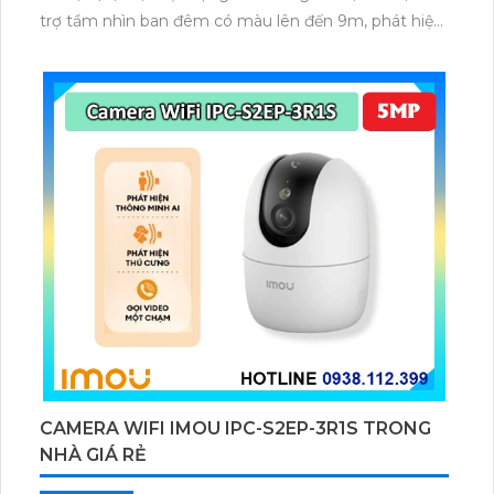
trợ tầm nhìn ban đêm có màu lên đến 9m, phát hiện
chuyển động và con người bằng AI, đồng thời lưu trữ
dữ liệu qua thẻ microSD lên đến 512GB.
CAMERA WIFI IMOU IPC-S2EP-3R1S TRONG
NHÀ GIÁ RẺ