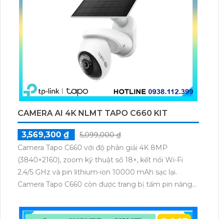
CAMERA AI 4K NLMT TAPO C660 KIT
3,569,300 ₫
5,099,000 ₫
Camera Tapo C660 với độ phân giải 4K 8MP
(3840×2160), zoom kỹ thuật số 18×, kết nối Wi-Fi
2.4/5 GHz và pin lithium-ion 10000 mAh sạc lại.
Camera Tapo C660 còn được trang bị tấm pin năng
lượng mặt trời 5.2V 2.5W, tích hợp AI phát hiện người,
thú cưng, phương tiện, lưu trữ thẻ microSD tối đa 512