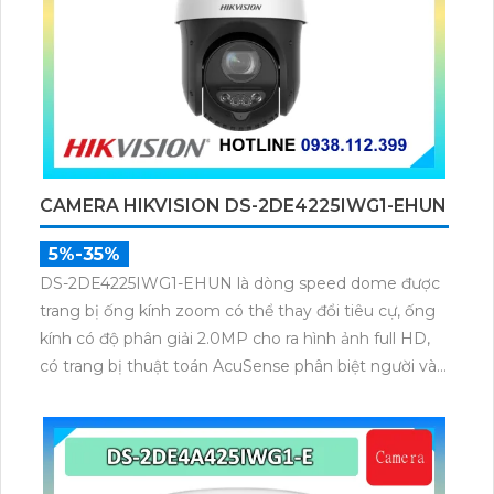
CAMERA HIKVISION DS-2DE4225IWG1-EHUN
5%-35%
DS-2DE4225IWG1-EHUN là dòng speed dome được
trang bị ống kính zoom có thể thay đổi tiêu cự, ống
kính có độ phân giải 2.0MP cho ra hình ảnh full HD,
có trang bị thuật toán AcuSense phân biệt người và
phương tiện, trang bị micro và loa giúp đàm thoại 2
chiều, nhìn ban đêm bằng hồng ngoại 100m.