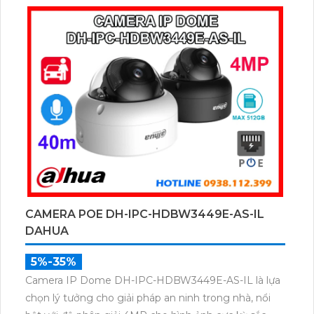
bụi nước,camera hoạt động ổn định trong mọi điều
kiện thời tiết. Nhờ công nghệ AI thông minh phân
biệt chính xác người và phương tiện, cùng hỗ trợ
POE.
CAMERA POE DH-IPC-HDBW3449E-AS-IL
DAHUA
5%-35%
Camera IP Dome DH-IPC-HDBW3449E-AS-IL là lựa
chọn lý tưởng cho giải pháp an ninh trong nhà, nổi