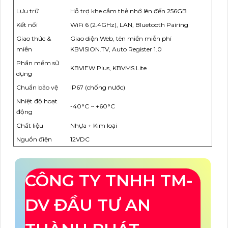
Lưu trữ
Hỗ trợ khe cắm thẻ nhớ lên đến 256GB
Kết nối
WiFi 6 (2.4GHz), LAN, Bluetooth Pairing
Giao thức &
Giao diện Web, tên miền miễn phí
miền
KBVISION.TV, Auto Register 1.0
Phần mềm sử
KBVIEW Plus, KBVMS Lite
dụng
Chuẩn bảo vệ
IP67 (chống nước)
Nhiệt độ hoạt
-40°C ~ +60°C
động
Chất liệu
Nhựa + Kim loại
Nguồn điện
12VDC
CÔNG TY TNHH TM-
DV ĐẦU TƯ AN