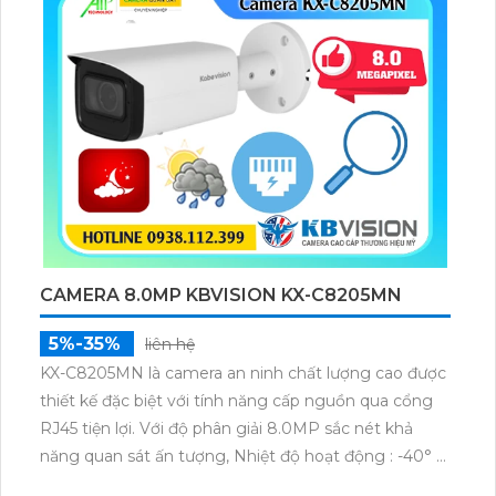
CAMERA 8.0MP KBVISION KX-C8205MN
5%-35%
liên hệ
KX-C8205MN là camera an ninh chất lượng cao được
thiết kế đặc biệt với tính năng cấp nguồn qua cổng
RJ45 tiện lợi. Với độ phân giải 8.0MP sắc nét khả
năng quan sát ấn tượng, Nhiệt độ hoạt động : -40° C
~ +60° C kèm theo đấy là chống nước IP 67 giúp lắp