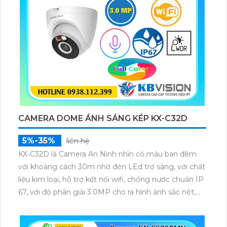
CAMERA DOME ÁNH SÁNG KÉP KX-C32D
5%-35%
liên hệ
KX-C32D là Camera An Ninh nhìn có màu ban đêm
với khoảng cách 30m nhờ đèn LEd trợ sáng, với chất
liệu kim loại, hỗ trợ kết nối wifi, chống nước chuẩn IP
67, với độ phân giải 3.0MP cho ra hình ảnh sắc nét,
tích hợp micro và khe cắm thẻ nhớ 265GB