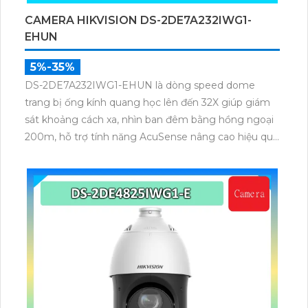
CAMERA HIKVISION DS-2DE7A232IWG1-
EHUN
5%-35%
DS-2DE7A232IWG1-EHUN là dòng speed dome
trang bị ống kính quang học lên đến 32X giúp giám
sát khoảng cách xa, nhìn ban đêm bằng hồng ngoại
200m, hỗ trợ tính năng AcuSense nâng cao hiệu quả
giám sát an ninh, có tốc độ lấy nét cao nhờ công
nghệ Self-learning