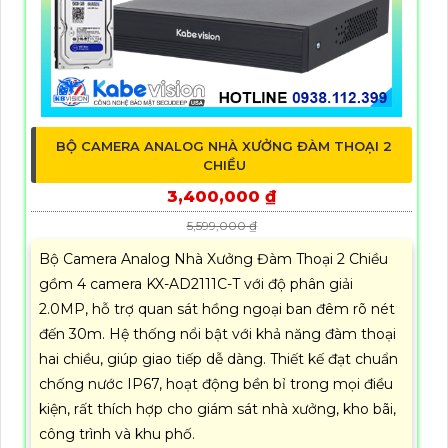
BỘ CAMERA ANALOG NHÀ XƯỞNG ĐÀM THOẠI 2
CHIỀU
3,400,000 ₫
5,599,000 ₫
Bộ Camera Analog Nhà Xưởng Đàm Thoại 2 Chiều
gồm 4 camera KX-AD2111C-T với độ phân giải
2.0MP, hỗ trợ quan sát hồng ngoại ban đêm rõ nét
đến 30m. Hệ thống nổi bật với khả năng đàm thoại
hai chiều, giúp giao tiếp dễ dàng. Thiết kế đạt chuẩn
chống nước IP67, hoạt động bền bỉ trong mọi điều
kiện, rất thích hợp cho giám sát nhà xưởng, kho bãi,
công trình và khu phố.