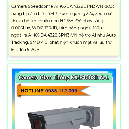
Camera Speeddome AI KX-DAi4328GPN3-VN được
trang bị cảm biến 4MP, zoom quang 32x, zoom số
16x và hỗ trợ chuẩn nén H.265+. Độ nhạy sáng
0.005Lux, WDR 120dB, tầm hồng ngoại 150m,
ngoài ra AI KX-DAi4328GPN3-VN hỗ trợ AI như Auto
Tracking, SMD 4.0, phát hiện khuôn mặt và lưu trữ
lên đến 512GB.