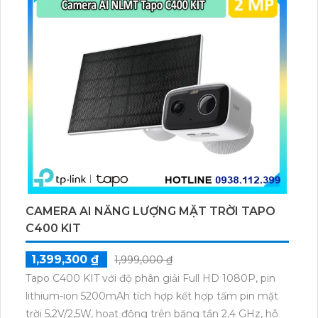
GB.
CAMERA AI NĂNG LƯỢNG MẶT TRỜI TAPO
C400 KIT
1,399,300 ₫
1,999,000 ₫
Tapo C400 KIT với độ phân giải Full HD 1080P, pin
lithium-ion 5200mAh tích hợp kết hợp tấm pin mặt
trời 5,2V/2,5W, hoạt động trên băng tần 2,4 GHz, hỗ