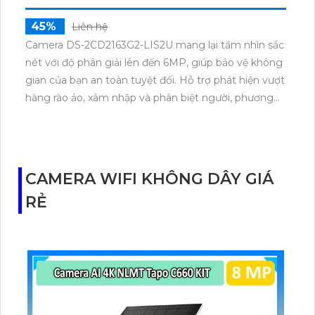
45%
Liên hệ
Camera DS-2CD2163G2-LIS2U mang lại tầm nhìn sắc
nét với độ phân giải lên đến 6MP, giúp bảo vệ không
gian của bạn an toàn tuyệt đối. Hỗ trợ phát hiện vượt
hàng rào ảo, xâm nhập và phân biệt người, phương
tiện. Công nghệ ánh sáng kép cho hình ảnh ban đêm
rõ nét, sắc màu như ban ngày. Với đèn trợ sáng IP
POE, camera này là giải pháp an ninh hiệu quả, đáng
tin cậy.
CAMERA WIFI KHÔNG DÂY GIÁ
RẺ