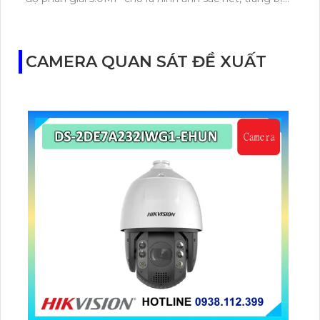
khe cắm thẻ nhớ 256GB, trang bị hồng ngoại tầm xa
lên đến 60m
CAMERA QUAN SÁT ĐỀ XUẤT