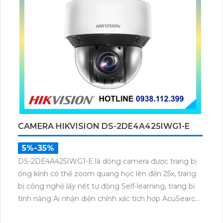
CAMERA HIKVISION DS-2DE4A425IWG1-E
5%-35%
DS-2DE4A425IWG1-E là dòng camera được trang bị
ống kính có thể zoom quang học lên đến 25x, trang
bị công nghệ lấy nét tự động Self-learning, trang bị
tính năng Ai nhận diện chính xác tích hợp AcuSearch
khi kết hợp chung với đầu ghi hình, nhìn ban đêm