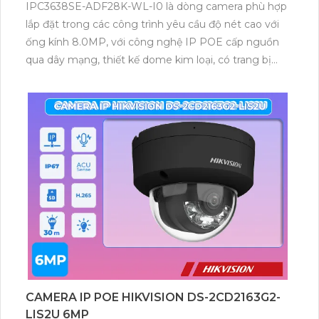
IPC3638SE-ADF28K-WL-I0 là dòng camera phù hợp
lắp đặt trong các công trình yêu cầu độ nét cao với
ống kính 8.0MP, với công nghệ IP POE cấp nguồn
qua dây mạng, thiết kế dome kim loại, có trang bị
đèn LeD trợ sáng nhìn có màu vào ban đêm 30, ban
ngày có công nghệ chống ngược sáng WDR 120db
CAMERA IP POE HIKVISION DS-2CD2163G2-
LIS2U 6MP