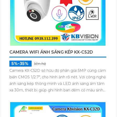
CAMERA WIFI ÁNH SÁNG KÉP KX-C52D
5%-35%
liên hệ
Camera KX-C52D sở hữu độ phân giải 5MP cùng cảm
biến CMOS 1/2.7", cho hình ảnh rõ nét. Với công nghệ
ánh sáng kép thông minh và LED ánh sáng ấm tầm
xa 30m, thiết bị giúp ghi hình ban đêm có màu sinh
động, hỗ trợ giám sát hiệu quả trong mọi điều kiện
ánh sáng.