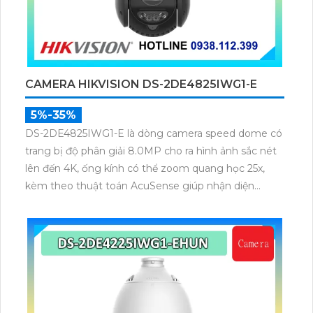
CAMERA HIKVISION DS-2DE4825IWG1-E
5%-35%
DS-2DE4825IWG1-E là dòng camera speed dome có
trang bị độ phân giải 8.0MP cho ra hình ảnh sắc nét
lên đến 4K, ống kính có thể zoom quang học 25x,
kèm theo thuật toán AcuSense giúp nhận diện
chuẩn người và phương tiện, nhìn ban đêm hồng
ngoại tầm xa lên đến 100m.