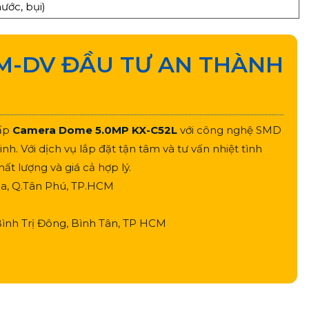
ước, bụi)
M-DV ĐẦU TƯ AN THÀNH
cấp
Camera Dome 5.0MP KX-C52L
với công nghệ SMD
. Với dịch vụ lắp đặt tận tâm và tư vấn nhiệt tình
t lượng và giá cả hợp lý.
Hòa, Q.Tân Phú, TP.HCM
ình Trị Đông, Bình Tân, TP HCM