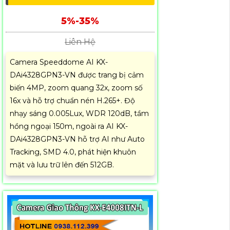
5%-35%
Liên Hệ
Camera Speeddome AI KX-
DAi4328GPN3-VN được trang bị cảm
biến 4MP, zoom quang 32x, zoom số
16x và hỗ trợ chuẩn nén H.265+. Độ
nhạy sáng 0.005Lux, WDR 120dB, tầm
hồng ngoại 150m, ngoài ra AI KX-
DAi4328GPN3-VN hỗ trợ AI như Auto
Tracking, SMD 4.0, phát hiện khuôn
mặt và lưu trữ lên đến 512GB.