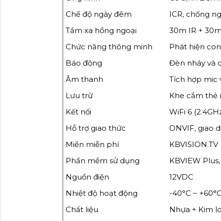
Chế độ ngày đêm
ICR, chống 
Tầm xa hồng ngoại
30m IR + 30m
Chức năng thông minh
Phát hiện con
Báo động
Đèn nháy và c
Âm thanh
Tích hợp mic v
Lưu trữ
Khe cắm thẻ 
Kết nối
WiFi 6 (2.4GHz
Hỗ trợ giao thức
ONVIF, giao d
Miền miễn phí
KBVISION.TV
Phần mềm sử dụng
KBVIEW Plus,
Nguồn điện
12VDC
Nhiệt độ hoạt động
-40°C ~ +60°
Chất liệu
Nhựa + Kim lo