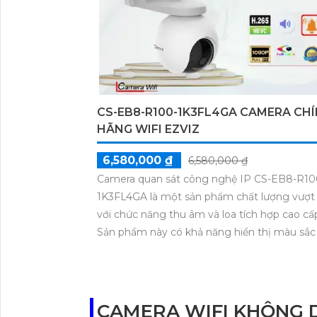
CS-EB8-R100-1K3FL4GA CAMERA CH
HÃNG WIFI EZVIZ
6,580,000 ₫
6,580,000 ₫
Camera quan sát công nghệ IP CS-EB8-R10
1K3FL4GA là một sản phẩm chất lượng vượt 
với chức năng thu âm và loa tích hợp cao cấ
Sản phẩm này có khả năng hiển thị màu sắc
đêm nhờ vào công nghệ Có Màu Ban Đêm.
biệt, camera còn hỗ trợ thẻ nhớ, cho phép lư
hình ảnh khi ánh sáng thiếu sáng. Với công 
Progressive Scan CMOS, camera mang đến 
CAMERA WIFI KHÔNG D