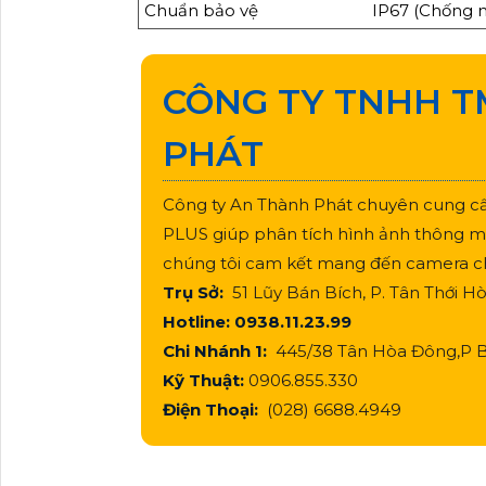
Chuẩn bảo vệ
IP67 (Chống n
CÔNG TY TNHH T
PHÁT
Công ty An Thành Phát chuyên cung 
PLUS giúp phân tích hình ảnh thông minh
chúng tôi cam kết mang đến camera chấ
Trụ Sở:
51 Lũy Bán Bích, P. Tân Thới 
Hotline: 0938.11.23.99
Chi Nhánh 1:
445/38 Tân Hòa Đông,P B
Kỹ Thuật:
0906.855.330
Điện Thoại:
(028) 6688.4949