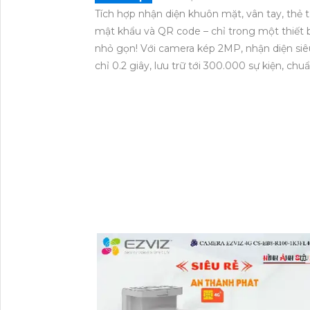
Tích hợp nhận diện khuôn mặt, vân tay, thẻ t
mật khẩu và QR code – chỉ trong một thiết 
nhỏ gọn! Với camera kép 2MP, nhận diện siê
chỉ 0.2 giây, lưu trữ tới 300.000 sự kiện, chu
IP65 chống bụi nước, kết nối linh hoạt Ether
Wi-Fi. Dahua DHI-ASI6214S-PW là giải pháp 
ưu cho văn phòng, nhà máy, tòa nhà hiện đại