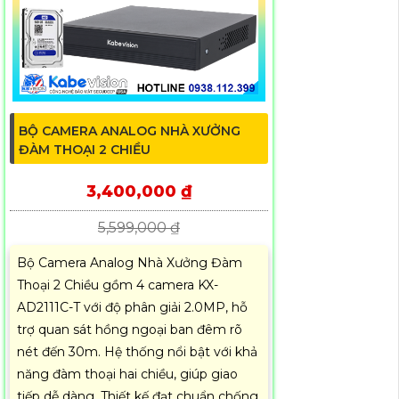
BỘ CAMERA ANALOG NHÀ XƯỞNG
ĐÀM THOẠI 2 CHIỀU
3,400,000 ₫
5,599,000 ₫
Bộ Camera Analog Nhà Xưởng Đàm
Thoại 2 Chiều gồm 4 camera KX-
AD2111C-T với độ phân giải 2.0MP, hỗ
trợ quan sát hồng ngoại ban đêm rõ
nét đến 30m. Hệ thống nổi bật với khả
năng đàm thoại hai chiều, giúp giao
tiếp dễ dàng. Thiết kế đạt chuẩn chống