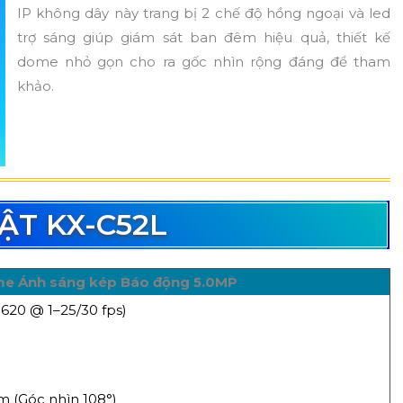
IP không dây này trang bị 2 chế độ hồng ngoại và led
trợ sáng giúp giám sát ban đêm hiệu quả, thiết kế
dome nhỏ gọn cho ra gốc nhìn rộng đáng để tham
khảo.
ẬT KX-C52L
ome Ánh sáng kép Báo động 5.0MP
620 @ 1–25/30 fps)
m (Góc nhìn 108°)