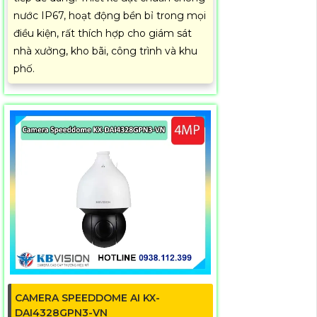
nước IP67, hoạt động bền bỉ trong mọi
điều kiện, rất thích hợp cho giám sát
nhà xưởng, kho bãi, công trình và khu
phố.
CAMERA SPEEDDOME AI KX-
DAI4328GPN3-VN