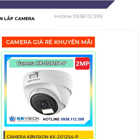
Hotline 0938.112.399
N LẮP CAMERA
CAMERA GIÁ RẺ KHUYẾN MÃI
CAMERA KBVISION KX-2012S4-P