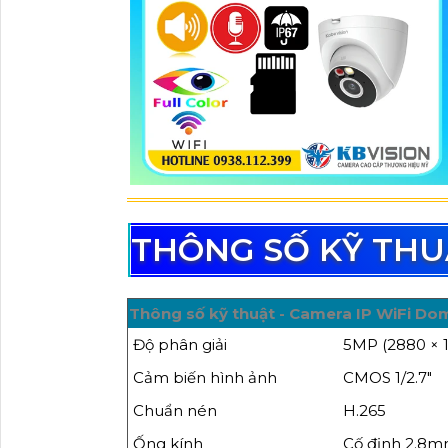
THÔNG SỐ KỸ THU
Thông số kỹ thuật - Camera IP WiFi D
Độ phân giải
5MP (2880 × 1
Cảm biến hình ảnh
CMOS 1/2.7"
Chuẩn nén
H.265
Ống kính
Cố định 2.8m