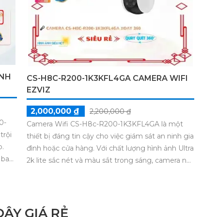
ÍNH
CS-H8C-R200-1K3KFL4GA CAMERA WIFI
EZVIZ
2,000,000 ₫
2,200,000 ₫
0-
Camera Wifi CS-H8c-R200-1K3KFL4GA là một
trội
thiết bị đáng tin cậy cho việc giám sát an ninh gia
p.
đình hoặc cửa hàng. Với chất lượng hình ảnh Ultra
 ban
2k lite sắc nét và màu sắt trong sáng, camera này
 Đặc
sẽ cung cấp cho bạn những bức ảnh chi tiết. Đặc
u trữ
biệt, tính năng Hồng Ngoại Smart IR giúp bạn
nghệ
quan sát ban đêm với tầm nhìn Hồng Ngoại lên
hình
đến 30m. Thiết bị này cũng có khả năng xoay 360
ÂY GIÁ RẺ