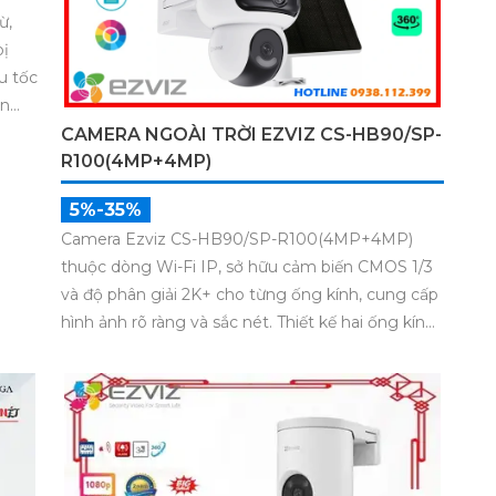
ừ,
bị
u tốc
ẩn
net &
CAMERA NGOÀI TRỜI EZVIZ CS-HB90/SP-
tối
R100(4MP+4MP)
!
5%-35%
Camera Ezviz CS-HB90/SP-R100(4MP+4MP)
thuộc dòng Wi-Fi IP, sở hữu cảm biến CMOS 1/3
và độ phân giải 2K+ cho từng ống kính, cung cấp
hình ảnh rõ ràng và sắc nét. Thiết kế hai ống kính
2.8mm và 6mm kết hợp với khả năng xoay dễ
dàng cho phép quan sát toàn diện. Công nghệ
nén H.265 tiết kiệm bộ nhớ, hỗ trợ thẻ nhớ tối đa
512GB.