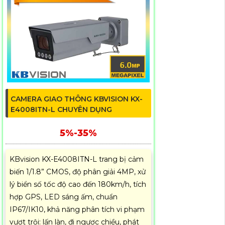
CAMERA GIAO THÔNG KBVISION KX-
E4008ITN-L CHUYÊN DỤNG
5%-35%
KBvision KX-E4008ITN-L trang bị cảm
biến 1/1.8” CMOS, độ phân giải 4MP, xử
lý biển số tốc độ cao đến 180km/h, tích
hợp GPS, LED sáng ấm, chuẩn
IP67/IK10, khả năng phân tích vi phạm
vượt trội: lấn làn, đi ngược chiều, phát