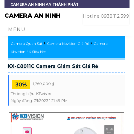
CAMERA AN NINH AN THÀNH PHÁT
CAMERA AN NINH
Hotline 0938.112.399
MENU
Camera Quan Sát
Camera Kbvision Giá Rẻ
Camera
Kbvision 4K Siêu Nét
KX-C8011C Camera Giám Sát Giá Rẻ
30%
1,760,000 ₫
Thương hiệu:
KBvision
Ngày đăng:
7/1/2023 1:21:49 PM