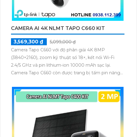
CAMERA AI 4K NLMT TAPO C660 KIT
3,569,300 ₫
5,099,000 ₫
Camera Tapo C660 với độ phân giải 4K 8MP
(3840×2160), zoom kỹ thuật số 18×, kết nối Wi-Fi
2.4/5 GHz và pin lithium-ion 10000 mAh sạc lại.
Camera Tapo C660 còn được trang bị tấm pin năng
lượng mặt trời 5.2V 2.5W, tích hợp AI phát hiện người,
thú cưng, phương tiện, lưu trữ thẻ microSD tối đa 512
GB.