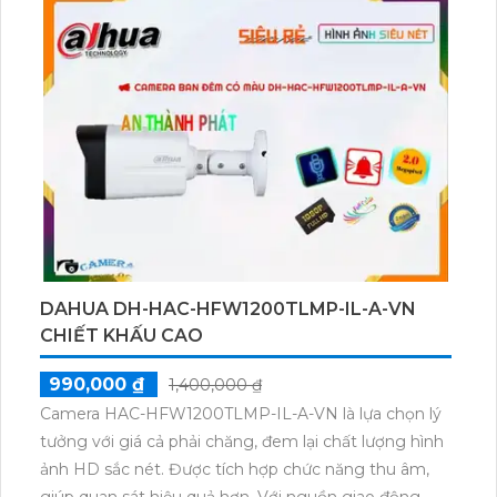
cho công trình lớn. Với độ phân giải 4.0 MP, camera
truyền tải nhanh và hỗ trợ các công nghệ nén video
H.265/H.264+/H.264. Hơn nữa, camera còn tích hợp
công nghệ nhìn đêm chất lượng Hồng Ngoại Smart
IR và có khả năng xử lý chói sáng tốt.
DAHUA DH-HAC-HFW1200TLMP-IL-A-VN
CHIẾT KHẤU CAO
990,000 ₫
1,400,000 ₫
Camera HAC-HFW1200TLMP-IL-A-VN là lựa chọn lý
tưởng với giá cả phải chăng, đem lại chất lượng hình
ảnh HD sắc nét. Được tích hợp chức năng thu âm,
giúp quan sát hiệu quả hơn. Với nguồn giao động