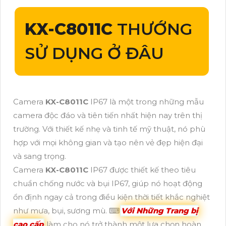
KX-C8011C
THƯỚNG
SỬ DỤNG Ở ĐÂU
Camera
KX-C8011C
IP67 là một trong những mẫu
camera độc đáo và tiên tiến nhất hiện nay trên thị
trường. Với thiết kế nhẹ và tinh tế mỹ thuật, nó phù
hợp với mọi không gian và tạo nên vẻ đẹp hiện đại
và sang trọng.
Camera
KX-C8011C
IP67 được thiết kế theo tiêu
chuẩn chống nước và bụi IP67, giúp nó hoạt động
ổn định ngay cả trong điều kiện thời tiết khắc nghiệt
như mưa, bụi, sương mù. ⌨
Với Những Trang bị
cao cấp
làm cho nó trở thành một lựa chọn hoàn