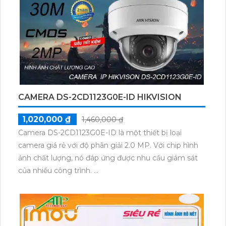
thiết kế dạng bullet, phù hợp để sử dụng ngoài trời
và thân kim loại, đảm bảo độ bền và bảo vệ tốt hơn.
Với khả năng tích hợp hệ thống dễ dàng, người dùng
có thể kết nối và điều khiển camera từ xa một cách
thuận tiện. Hơn nữa, camera cũng tích hợp khả năng
thu hình chất lượng, giúp quản lý và ghi lại các sự
kiện quan trọng một cách hiệu quả.
CAMERA DS-2CD1123G0E-ID HIKVISION
1,020,000 ₫
1,460,000 ₫
Camera DS-2CD1123G0E-ID là một thiết bị loại
camera giá rẻ với độ phân giải 2.0 MP. Với chip hình
ảnh chất lượng, nó đáp ứng được nhu cầu giám sát
của nhiều công trình.
Camera này còn được trang bị công nghệ Hồng
Ngoại Smart IR, giúp cho việc giám sát trong bóng
tối trở nên dễ dàng với khoảng cách hồng ngoại
30m. Điều này làm cho nó trở thành một lựa chọn