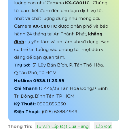
lượng cao như Camera
KX-C8011C
. Chúng
tôi cam kết đem đến cho bạn dịch vụ tốt
nhất và chất lượng đúng như mong đợi.
Camera
KX-C8011C
được phân phối và bảo
hành 24 tháng tại An Thành Phát,
khẳng
định
sự yên tâm và an tâm khi sử dụng. Bạn
có thể tin tưởng vào chúng tôi, một đơn vị
đáng để bạn quan tâm.
Trụ Sở:
51 Lũy Bán Bích, P. Tân Thới Hòa,
Q.Tân Phú, TP.HCM
Hotline: 0938.11.23.99
Chi Nhánh 1:
445/38 Tân Hòa Đông,P Bình
Trị Đông, Bình Tân, TP HCM
Kỹ Thuật:
0906.855.330
Điện Thoại:
(028) 6688.4949
Thông Tin:
Tư Vấn Lắp Đặt Cửa Hàng
Lắp Đặt