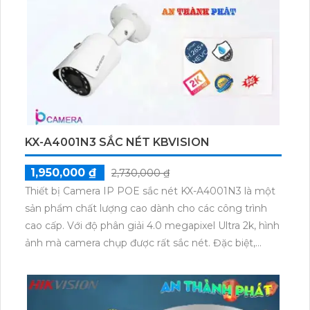
KX-A4001N3 SẮC NÉT KBVISION
1,950,000 ₫
2,730,000 ₫
Thiết bị Camera IP POE sắc nét KX-A4001N3 là một
sản phẩm chất lượng cao dành cho các công trình
cao cấp. Với độ phân giải 4.0 megapixel Ultra 2k, hình
ảnh mà camera chụp được rất sắc nét. Đặc biệt,
camera được trang bị công nghệ Hồng Ngoại Smart
IR, cho phép quan sát ban đêm với khoảng cách lên
đến 30m và hình ảnh vẫn rõ nét. Loại camera này có