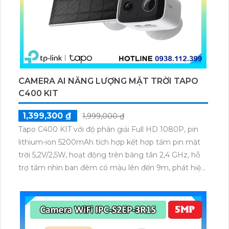
CAMERA AI NĂNG LƯỢNG MẶT TRỜI TAPO
C400 KIT
1,399,300 ₫
1,999,000 ₫
Tapo C400 KIT với độ phân giải Full HD 1080P, pin
lithium-ion 5200mAh tích hợp kết hợp tấm pin mặt
trời 5,2V/2,5W, hoạt động trên băng tần 2,4 GHz, hỗ
trợ tầm nhìn ban đêm có màu lên đến 9m, phát hiện
chuyển động và con người bằng AI, đồng thời lưu trữ
dữ liệu qua thẻ microSD lên đến 512GB.