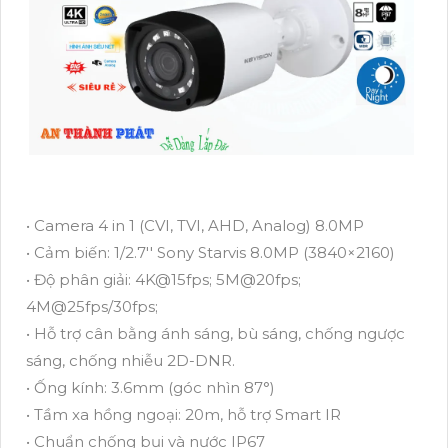
• Camera 4 in 1 (CVI, TVI, AHD, Analog) 8.0MP
• Cảm biến: 1/2.7'' Sony Starvis 8.0MP (3840×2160)
• Độ phân giải: 4K@15fps; 5M@20fps;
4M@25fps/30fps;
• Hỗ trợ cân bằng ánh sáng, bù sáng, chống ngược
sáng, chống nhiễu 2D-DNR.
• Ống kính: 3.6mm (góc nhìn 87°)
• Tầm xa hồng ngoại: 20m, hỗ trợ Smart IR
• Chuẩn chống bụi và nước IP67