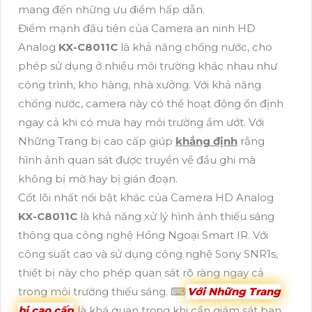
mang đến những ưu điểm hấp dẫn.
Điểm mạnh đầu tiên của Camera an ninh HD
Analog
KX-C8011C
là khả năng chống nước, cho
phép sử dụng ở nhiều môi trường khác nhau như
công trình, kho hàng, nhà xưởng. Với khả năng
chống nước, camera này có thể hoạt động ổn định
ngay cả khi có mưa hay môi trường ẩm ướt. Với
Những Trang bị cao cấp giúp
khẳng định
rằng
hình ảnh quan sát được truyền về đầu ghi mà
không bị mờ hay bị gián đoạn.
Cốt lõi nhất nổi bật khác của Camera HD Analog
KX-C8011C
là khả năng xử lý hình ảnh thiếu sáng
thông qua công nghệ Hồng Ngoại Smart IR. Với
công suất cao và sử dụng công nghệ Sony SNR1s,
thiết bị này cho phép quan sát rõ ràng ngay cả
trong môi trường thiếu sáng. ⌨
Với Những Trang
bị cao cấp
là khá quan trọng khi cần giám sát ban