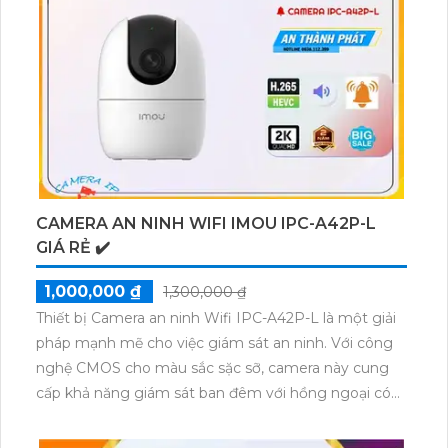
phù hợp cho cửa hàng, gia đình hay căn hộ.
Với thiết kế Dome Plastic hoặc động với công nghệ
IP, camera này mang lại hình ảnh trung thực và chất
lượng. Nó cũng có chức năng vượt trội để thu hình
một cách chính xác và sắc nét.
CAMERA AN NINH WIFI IMOU IPC-A42P-L
GIÁ RẺ ✔️
1,000,000 ₫
1,300,000 ₫
Thiết bị Camera an ninh Wifi IPC-A42P-L là một giải
pháp mạnh mẽ cho việc giám sát an ninh. Với công
nghệ CMOS cho màu sắc sặc sỡ, camera này cung
cấp khả năng giám sát ban đêm với hồng ngoại có
tầm xa lên đến 10m. Thiết kế tích hợp trên kỹ thuật
IP Wifi giúp camera dễ dàng sử dụng và phù hợp