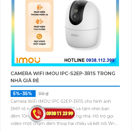
CAMERA WIFI IMOU IPC-S2EP-3R1S TRONG
NHÀ GIÁ RẺ
5%-35%
00 ₫
Camera WiFi IMOU IPC-S2EP-3R1S cho hình ảnh
3MP rõ nét góc nhìn rộng 100° và tầm nhìn ban
đêm 10m, phù hợp giám sát trong nhà. Hỗ trợ gọi
video một chạm đàm thoại hai chiều và kết nối Wi-Fi
ổn định giúp quan sát từ xa. Lưu trữ linh hoạt qua thẻ