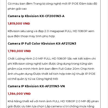
Có màu ban đêm Trang bị công nghệ mới IP POE Đảm bảo độ
phân giải cao
Camera Ip Kbvision KX-CF2001N3-A
1,819,000 VNĐ
KBvision siêu sáng và đẹp 2.0 megapixel FULL HD 1080P xem
qua điện thoại máy tính phù hợp
Camera IP Full Color Kbvision KX-AF2112N3
1,780,000 VNĐ
Chất Lượng Hình 2.0 MP FULL HD 1080P Sắc nét tiết kiệm chi
phí KBvision công nghệ luôn được ứng dụng trong từng sản
phẩm của mình Hình ảnh ban đêm Full Color 20m Chip hình
ảnh chuyên dụng Được thiết kế tích hợp trên kỹ thuật IP POE
có thể quản lý từ xa Công Nghệ Mới
Camera IP Kbvision KX-AF2111N3-VN
1,364,000 VNĐ
Khả Năng thiết kế với hình ảnh FULL HD 1080P 2.0 MP độ phân
giải được ưu tiên lựa chọn Lắp camera vị trí chống mưa nắng