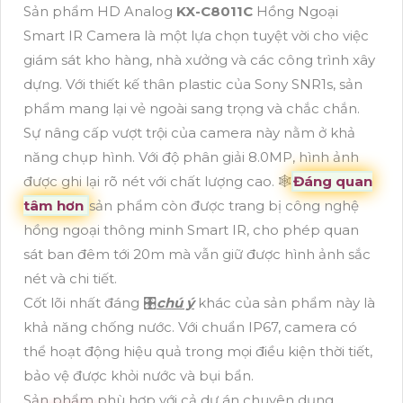
Sản phẩm HD Analog
KX-C8011C
Hồng Ngoại
Smart IR Camera là một lựa chọn tuyệt vời cho việc
giám sát kho hàng, nhà xưởng và các công trình xây
dựng. Với thiết kế thân plastic của Sony SNR1s, sản
phẩm mang lại vẻ ngoài sang trọng và chắc chắn.
Sự nâng cấp vượt trội của camera này nằm ở khả
năng chụp hình. Với độ phân giải 8.0MP, hình ảnh
được ghi lại rõ nét với chất lượng cao. 🕸️
Đáng quan
tâm hơn
sản phẩm còn được trang bị công nghệ
hồng ngoại thông minh Smart IR, cho phép quan
sát ban đêm tới 20m mà vẫn giữ được hình ảnh sắc
nét và chi tiết.
Cốt lõi nhất đáng 🎛
chú ý
khác của sản phẩm này là
khả năng chống nước. Với chuẩn IP67, camera có
thể hoạt động hiệu quả trong mọi điều kiện thời tiết,
bảo vệ được khỏi nước và bụi bẩn.
Sản phẩm phù hợp với cả dự án chuyên dụng.