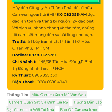
Hãy đến Công ty An Thành Phát để sở hữu
Camera ngoài trời 8MP
KX-C8205S-AM
độc
đáo, an toàn và trang bị nguồn 12V đặc biệt.
Với dịch vụ nhanh chóng và tận tâm, chúng
tôi cam kết mang đến sự hài lòng cho bạn.
Trụ Sở:
51 Lũy Bán Bích, P. Tân Thới Hòa,
Q.Tân Phú, TP.HCM
Hotline: 0938.11.23.99
Chi Nhánh 1:
445/38 Tân Hòa Đông,P Bình
Trị Đông, Bình Tân, TP HCM
Kỹ Thuật:
0906.855.330
Điện Thoại:
(028) 6688.4949
Thông Tin:
Mẫu Camera Xem Mã Vận Đơn
Camera Quan Sát Gia Đình Giá Rẻ
Hướng Dẫn Lắp
Đặt Camera Ip Wifi Tại Nhà
Báo Giá Camera Imou