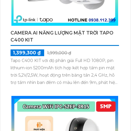
CAMERA AI NĂNG LƯỢNG MẶT TRỜI TAPO
C400 KIT
1,399,300 ₫
1,999,000 ₫
Tapo C400 KIT với độ phân giải Full HD 1080P, pin
lithium-ion 5200mAh tích hợp kết hợp tấm pin mặt
trời 5,2V/2,5W, hoạt động trên băng tần 2,4 GHz, hỗ
trợ tầm nhìn ban đêm có màu lên đến 9m, phát hiện
chuyển động và con người bằng AI, đồng thời lưu trữ
dữ liệu qua thẻ microSD lên đến 512GB.