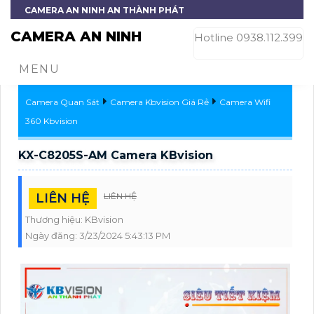
CAMERA AN NINH AN THÀNH PHÁT
CAMERA AN NINH
Hotline 0938.112.399
MENU
Camera Quan Sát
Camera Kbvision Giá Rẻ
Camera Wifi
360 Kbvision
KX-C8205S-AM Camera KBvision
LIÊN HỆ
LIÊN HỆ
Thương hiệu:
KBvision
Ngày đăng:
3/23/2024 5:43:13 PM