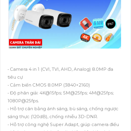
• Camera 4 in 1 (CVI, TVI, AHD, Analog) 8.0MP đa
tiêu cự
• Cảm biến CMOS 8.0MP (3840×2160)
• Độ phân giải: 4K@15fps; 5M@25fps; 4M@25fps;
1080P@25fps.
• Hỗ trợ cân bằng ánh sáng, bù sáng, chống ngược
sáng thực (120dB), chống nhiễu 3D-DNR.
• Hỗ trợ công nghệ Super Adapt, giúp camera điều