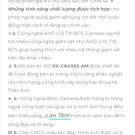
với độ phân giải 8.0 MP Siêu sắc nét Ultra 4k. ✈
Những tính năng chất lượng được tích hợp
cho
phép người dùng giám sát từng chi tiết nhỏ hoặc
động một cách rõ ràng và chính xác.
☣️
2:
Công nghệ AHD CVI TVI BCS: Camera này hỗ
trợ nhiều công nghệ giám sát như AHD, CVI, TVI,
BCS giúp tương thích với nhiều hệ thống giám sát
hiện đại khác nhau.
📡
3:
Độ bền bỉ: HD
KX-C8205S-AM
được thiết kế
để hoạt động bền bỉ trong môi trường khắc nghiệt
như kho hàng, công trình xây dựng hay khu phố
Thân Kim.
►
4:
Hồng ngoại 80m: Camera được trang bị hồng
ngoại công suất cao giúp xử lý hình ảnh trong điều
an Tâm
kiện thiếu sáng, ⁂
hình ảnh xem ban đêm
sáng đẹp và rõ ràng.
🚧
5:
Chip CMOS màu sắc đẹp: Hình ảnh được xử lý