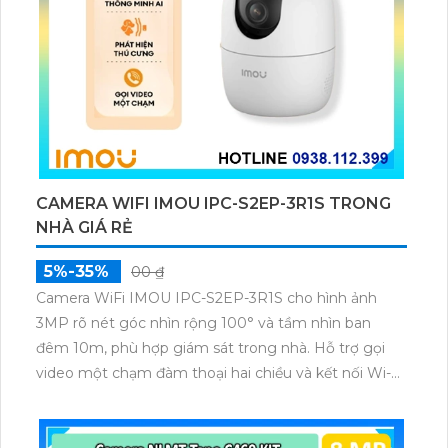
CAMERA WIFI IMOU IPC-S2EP-3R1S TRONG
NHÀ GIÁ RẺ
5%-35%
00 ₫
Camera WiFi IMOU IPC-S2EP-3R1S cho hình ảnh
3MP rõ nét góc nhìn rộng 100° và tầm nhìn ban
đêm 10m, phù hợp giám sát trong nhà. Hỗ trợ gọi
video một chạm đàm thoại hai chiều và kết nối Wi-Fi
ổn định giúp quan sát từ xa. Lưu trữ linh hoạt qua thẻ
microSD tối đa 256GB hoặc lưu đám mây dễ lắp đặt
cho gia đình và văn phòng nhỏ.