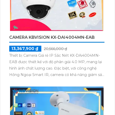
sát ban đêm Full Color 30m. Thiết kế ngoại trời tinh
tế, IP67. Trang bị Tracking chuyển động, kết nối dễ
dàng. Lưu dữ liệu trên thẻ nhớ Micro SD. Thu Âm và
Loa cao cấp, tiết kiệm điện với nguồn 12V.
H.265/H.264+/H.264.
CAMERA KBVISION KX-DAI4004MN-EAB
13,367,900 ₫
20,566,000 ₫
Thiết bị Camera Giá rẻ IP Sắc Nét KX-DAi4004MN-
EAB được thiết kế với độ phân giải 4.0 MP, mang lại
hình ảnh chất lượng cao. Đặc biệt, với công nghệ
Hồng Ngoại Smart IR, camera có khả năng giám sát
ban đêm tốt, với khoảng cách hồng ngoại lên tới
40m. Camera này phù hợp cho cửa hàng, gia đình,
căn hộ, hay dự án chuyên dụng. Với kiểu dáng Dome
Kim Loại và công nghệ IP, camera không bị giảm
chất lượng. Ngoài ra, thiết bị còn có chức năng vượt
trội nhờ Công Nghệ AI, cung cấp giải pháp an ninh