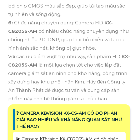
bởi chip CMOS màu sắc đẹp, giúp tái tạo màu sắc
tự nhiên và sống động.
6:
Chức năng chuyên dụng: Camera HD
KX-
C8205S-AM
có nhiều chức năng chuyên dụng như
chống nhiễu 3D-DNR, giúp loại bỏ nhiễu và tạo ra
hình ảnh sắc nét, không bị giựt nhòe.
Với các ưu điểm vượt trội như vậy, sản phẩm HD
KX-
C8205S-AM
là một lựa chọn tốt cho việc lắp đặt
camera giám sát an ninh cho kho hàng, công trình
xây dựng hay khu phố Thân Kim. Hãy đến Công ty
An Thành Phát để được tư vấn và cung cấp sản
phẩm này cho hệ thống giám sát của bạn.
❓ CAMERA KBVISION KX-CS-AM CÓ ĐỘ PHÂN
GIẢI BAO NHIÊU VÀ KHẢ NĂNG QUAN SÁT NHƯ
THẾ NÀO?
🐌 Camera KBvision KX-C8205S-AM có độ phân