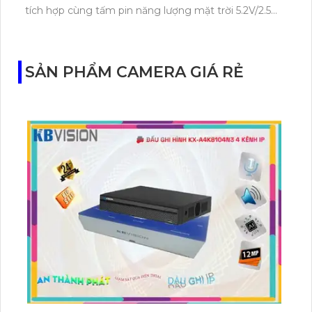
tích hợp cùng tấm pin năng lượng mặt trời 5.2V/2.5W.
Tapo C460 KIT cũng hỗ trợ quan sát ban đêm màu
với cảm biến Starlight, tầm nhìn lên đến 15 m.
SẢN PHẨM CAMERA GIÁ RẺ