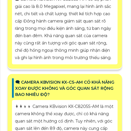
giải cao là 8.0 Megapixel, mang lại hình ảnh sắc
nét, chi tiết và chất lượng. thiết kế tích hợp cao
cấp Đồng hành camera giám sát quan sát rõ
ràng trong mọi điều kiện ánh sáng, từ ban ngày
đến ban đêm. Khả năng quan sát của camera
này cũng rất ấn tượng với góc quan sát rộng,
chế độ hồng ngoại thông minh giúp nhận diện
và ghi lại hình ảnh trong môi trường thiếu sáng.
🗨️ CAMERA KBVISION KX-CS-AM CÓ KHẢ NĂNG
XOAY ĐƯỢC KHÔNG VÀ GÓC QUAN SÁT RỘNG
BAO NHIÊU ĐỘ?
👩‍👩‍👦‍👦 Camera KBvision KX-C8205S-AM là một
camera không thể xoay được, chỉ có khả năng
quan sát một hướng cố định. Tuy nhiên, với góc
quan sát lên đến 89 độ, camera này cung cấp