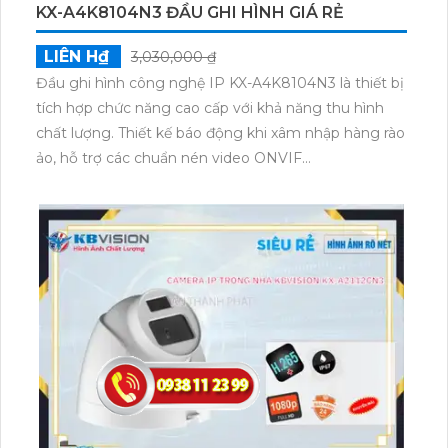
KX-A4K8104N3 ĐẦU GHI HÌNH GIÁ RẺ
LIÊN H₫
3,030,000 ₫
Đầu ghi hình công nghệ IP KX-A4K8104N3 là thiết bị
tích hợp chức năng cao cấp với khả năng thu hình
chất lượng. Thiết kế báo động khi xâm nhập hàng rào
ảo, hỗ trợ các chuẩn nén video ONVIF
H.265+/H.265/H.264+/H.264 và ONVIF SMD Plus.
Công nghệ thông minh giúp xử lý hình ảnh một cách
thông minh và chính xác. Đặc biệt, có khả năng xem
ban đêm và hỗ trợ 1 ổ cứng (HDD).