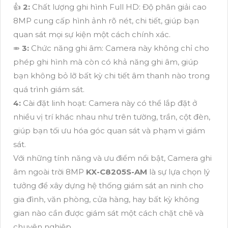
👍
2:
Chất lượng ghi hình Full HD: Độ phân giải cao
8MP cung cấp hình ảnh rõ nét, chi tiết, giúp bạn
quan sát mọi sự kiện một cách chính xác.
⤃
3:
Chức năng ghi âm: Camera này không chỉ cho
phép ghi hình mà còn có khả năng ghi âm, giúp
bạn không bỏ lỡ bất kỳ chi tiết âm thanh nào trong
quá trình giám sát.
4:
Cài đặt linh hoạt: Camera này có thể lắp đặt ở
nhiều vị trí khác nhau như trên tường, trần, cột đèn,
giúp bạn tối ưu hóa góc quan sát và phạm vi giám
sát.
Với những tính năng và ưu điểm nổi bật, Camera ghi
âm ngoài trời 8MP
KX-C8205S-AM
là sự lựa chọn lý
tưởng để xây dựng hệ thống giám sát an ninh cho
gia đình, văn phòng, cửa hàng, hay bất kỳ không
gian nào cần được giám sát một cách chặt chẽ và
chuyên nghiệp.