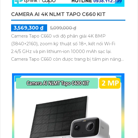
CAMERA AI 4K NLMT TAPO C660 KIT
3,569,300 ₫
5,099,000 ₫
Camera Tapo C660 với độ phân giải 4K 8MP
(3840×2160), zoom kỹ thuật số 18×, kết nối Wi-Fi
2.4/5 GHz và pin lithium-ion 10000 mAh sạc lại.
Camera Tapo C660 còn được trang bị tấm pin năng
lượng mặt trời 5.2V 2.5W, tích hợp AI phát hiện người,
thú cưng, phương tiện, lưu trữ thẻ microSD tối đa 512
GB.