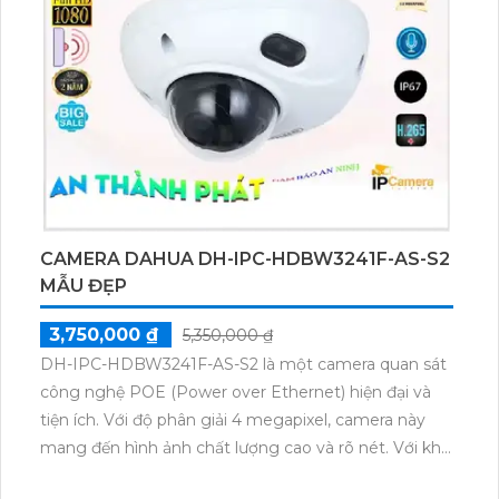
huống khác nhau.
CAMERA DAHUA DH-IPC-HDBW3241F-AS-S2
MẪU ĐẸP
3,750,000 ₫
5,350,000 ₫
DH-IPC-HDBW3241F-AS-S2 là một camera quan sát
công nghệ POE (Power over Ethernet) hiện đại và
tiện ích. Với độ phân giải 4 megapixel, camera này
mang đến hình ảnh chất lượng cao và rõ nét. Với khả
năng quan sát ngày và đêm, camera này được sử