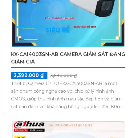
hiệu quả.
KX-CAI4003SN-AB CAMERA GIÁM SÁT ĐANG
GIẢM GIÁ
2,392,000 ₫
3,680,000 ₫
Thiết bị Camera IP POEKX-CAi4003SN-AB là một
sản phẩm công nghệ cao với chip xử lý hình ảnh
CMOS, giúp thu hình ảnh màu sắc đẹp hơn và giám
sát ban đêm với khả năng hồng ngoại lên đến 80m.
Thiết bị được ứng dụng trên nền tảng IP POE, đảm
bảo độ phân giải cao lên tới 4.0 MP. Đặc biệt, thiết bị
còn tích hợp công nghệ nhìn đêm chất lượng Hồng
Ngoại Smart IR để phân biệt người trong các tình