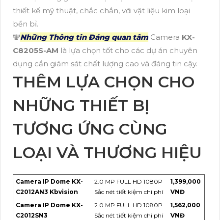
thiết kế mỹ thuật, chắc chắn, với vật liệu kim loại
bền bỉ.
️🕎
Những Thông tin Đáng quan tâm
Camera
KX-
C8205S-AM
là lựa chọn tốt cho các dự án chuyên
dụng cần giám sát chất lượng cao và đáng tin cậy.
THÊM LỰA CHỌN CHO
NHỮNG THIẾT BỊ
TƯƠNG ỨNG CÙNG
LOẠI VÀ THƯƠNG HIỆU
Camera IP Dome KX-
2.0 MP FULL HD 1080P
1,399,000
C2012AN3 Kbvision
Sắc nét tiết kiệm chi phí
VNĐ
Camera IP Dome KX-
2.0 MP FULL HD 1080P
1,562,000
C2012SN3
Sắc nét tiết kiệm chi phí
VNĐ