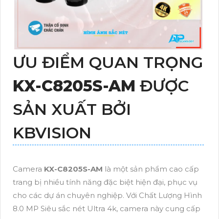
ƯU ĐIỂM QUAN TRỌNG
KX-C8205S-AM
ĐƯỢC
SẢN XUẤT BỞI
KBVISION
Camera
KX-C8205S-AM
là một sản phẩm cao cấp
trang bị nhiều tính năng đặc biệt hiện đại, phục vụ
cho các dự án chuyên nghiệp. Với Chất Lượng Hình
8.0 MP Siêu sắc nét Ultra 4k, camera này cung cấp