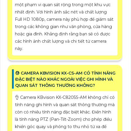
một phạm vi quan sát rộng trong một khu vực
nhất định. Với hình ảnh sắc nét và chất lượng
Full HD 1080p, camera này phù hợp để giám sát
trong các không gian như văn phòng, cửa hàng
hoặc gia đình. Khẳng định rằng bạn sẽ có được
các hình ảnh chất lượng và chi tiết từ camera
này.
😓 CAMERA KBVISION KX-CS-AM CÓ TÍNH NĂNG
ĐẶC BIỆT NÀO KHÁC NGOÀI VIỆC GHI HÌNH VÀ
QUAN SÁT THÔNG THƯỜNG KHÔNG?
👌 Camera KBvision KX-C8205S-AM không chỉ có
tính năng ghi hình và quan sát thông thường mà
còn có nhiều tính năng đặc biệt khác. Điển hình
là tính năng PTZ (Pan-Tilt-Zoom) cho phép điều
khiển góc quay và phóng to thu nhỏ từ xa để