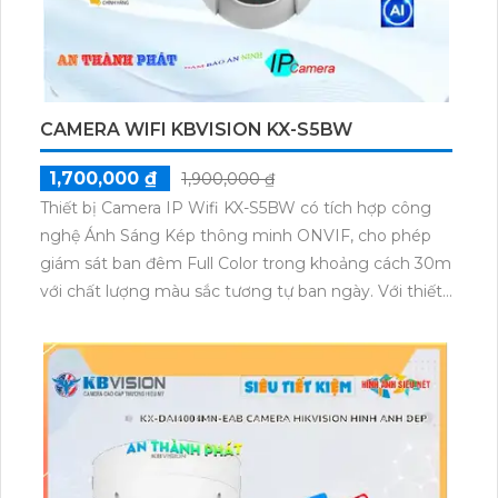
CAMERA WIFI KBVISION KX-S5BW
1,700,000 ₫
1,900,000 ₫
Thiết bị Camera IP Wifi KX-S5BW có tích hợp công
nghệ Ánh Sáng Kép thông minh ONVIF, cho phép
giám sát ban đêm Full Color trong khoảng cách 30m
với chất lượng màu sắc tương tự ban ngày. Với thiết
kế ngoại trời IP67, camera cung cấp khả năng theo
dõi chuyển động Tracking 360 độ. Được trang bị khe
cắm thẻ nhớ Micro SD, cho phép lưu trữ dữ liệu tại
chỗ. Camera cũng có chức năng thu âm và loa cao
cấp, cùng với cấu hình tiết kiệm điện với nguồn 12V
ONVIF H.265/H.264+/H.264.Camera giá rẻ IP Wifi KX-
S5BW với tính năng Ánh Sáng Kép thông minh, giám