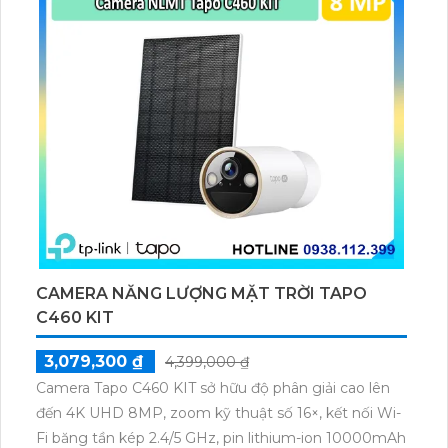
CAMERA NĂNG LƯỢNG MẶT TRỜI TAPO
C460 KIT
3,079,300 ₫
4,399,000 ₫
Camera Tapo C460 KIT sở hữu độ phân giải cao lên
đến 4K UHD 8MP, zoom kỹ thuật số 16×, kết nối Wi-
Fi băng tần kép 2.4/5 GHz, pin lithium-ion 10000mAh