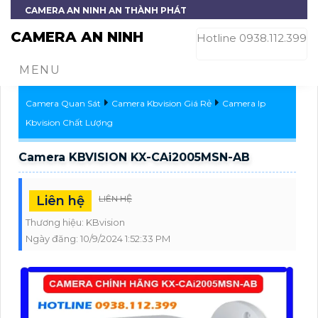
CAMERA AN NINH AN THÀNH PHÁT
CAMERA AN NINH
Hotline 0938.112.399
MENU
Camera Quan Sát
Camera Kbvision Giá Rẻ
Camera Ip
Kbvision Chất Lượng
Camera KBVISION KX-CAi2005MSN-AB
Liên hệ
LIÊN HỆ
Thương hiệu:
KBvision
Ngày đăng:
10/9/2024 1:52:33 PM