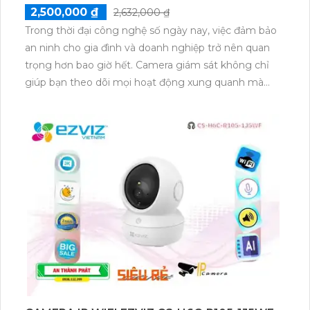
2,500,000 ₫
2,632,000 ₫
Trong thời đại công nghệ số ngày nay, việc đảm bảo
an ninh cho gia đình và doanh nghiệp trở nên quan
trọng hơn bao giờ hết. Camera giám sát không chỉ
giúp bạn theo dõi mọi hoạt động xung quanh mà
còn mang lại sự an tâm cho bạn và những người
thân yêu. Trong số những sản phẩm nổi bật trên thị
trường, camera EZVIZ CS-H80x-R100-8G82WKFL
đã gây ấn tượng mạnh mẽ nhờ vào thiết kế hiện đại,
chất lượng hình ảnh 4K sắc nét, cùng với nhiều tính
năng thông minh vượt trội. Bài viết này sẽ giúp bạn
khám phá những ưu điểm và tính năng nổi bật của
camera EZVIZ CS-H80x, từ đó đưa ra quyết định
đúng đắn cho việc lắp đặt giải pháp an ninh hiệu quả
nhất cho không gian của bạn.