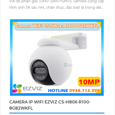
Với độ phân giải 10MP (5MP+5MP), camera cung cấp
hình ảnh 3K sắc nét, chân thực, đặc biệt là trong điều
kiện thiếu sáng.
CAMERA IP WIFI EZVIZ CS-H80X-R100-
8G82WKFL