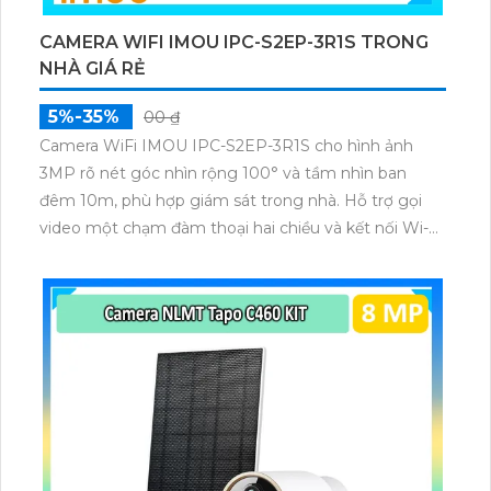
CAMERA WIFI IMOU IPC-S2EP-3R1S TRONG
NHÀ GIÁ RẺ
5%-35%
00 ₫
Camera WiFi IMOU IPC-S2EP-3R1S cho hình ảnh
3MP rõ nét góc nhìn rộng 100° và tầm nhìn ban
đêm 10m, phù hợp giám sát trong nhà. Hỗ trợ gọi
video một chạm đàm thoại hai chiều và kết nối Wi-Fi
ổn định giúp quan sát từ xa. Lưu trữ linh hoạt qua thẻ
microSD tối đa 256GB hoặc lưu đám mây dễ lắp đặt
cho gia đình và văn phòng nhỏ.