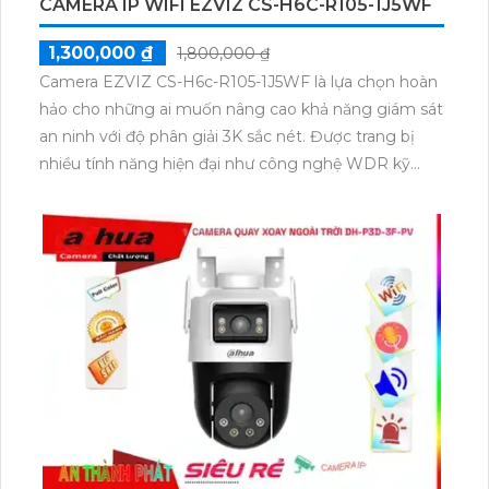
CAMERA IP WIFI EZVIZ CS-H6C-R105-1J5WF
1,300,000 ₫
1,800,000 ₫
Camera EZVIZ CS-H6c-R105-1J5WF là lựa chọn hoàn
hảo cho những ai muốn nâng cao khả năng giám sát
an ninh với độ phân giải 3K sắc nét. Được trang bị
nhiều tính năng hiện đại như công nghệ WDR kỹ
thuật số và giảm nhiễu 3D, chiếc camera này giúp cải
thiện chất lượng hình ảnh trong mọi điều kiện ánh
sáng.