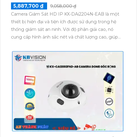
5,887,700 ₫
9,058,000 ₫
Camera Giám Sát HD IP KX-DAi2204N-EAB là một
thiết bị hiện đại và tiện ích được sử dụng trong hệ
thống giám sát an ninh. Với độ phân giải cao, nó
cung cấp hình ảnh sắc nét và chất lượng cao, giúp
bạn quan sát mọi góc độ một cách rõ ràng. Điều
khiển từ xa và tính năng ghi hình theo định lịch giúp
bạn dễ dàng quản lý và kiểm soát từ xa. Được thiết
kế nhỏ gọn, dễ dàng lắp đặt và sử dụng, Camera
Giám Sát HD IP KX-DAi2204N-EAB là một lựa chọn
tuyệt vời cho hệ thống giám sát an ninh của bạn.