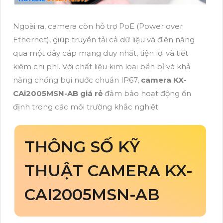
Ngoài ra, camera còn hỗ trợ PoE (Power over
Ethernet), giúp truyền tải cả dữ liệu và điện năng
qua một dây cáp mạng duy nhất, tiện lợi và tiết
kiệm chi phí. Với chất liệu kim loại bền bỉ và khả
năng chống bụi nước chuẩn IP67,
camera KX-
CAi2005MSN-AB giá rẻ
đảm bảo hoạt động ổn
định trong các môi trường khắc nghiệt.
THÔNG SỐ KỸ
THUẬT CAMERA KX-
CAI2005MSN-AB