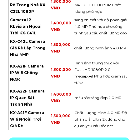
1,300,000
Rẻ Trong Nhà KX-
MP FULL HD 1080P Chất
VNĐ
C22L 1080P
lượng phù hợp
Camera IP
sáng chi tiết với độ phân giải
1,400,000
Kbvision Ngoài
4.0 MP Phù hợp cho công
VNĐ
Trời KX-C41L
trình yêu cầu chất lượng cao
KX-C42L Camera
1,500,000
Giá Rẻ Lắp Trong
chất lượng hình ảnh 4.0 MP
VNĐ
Nhà 4MP
Hình ảnh trung thực với
KX-A21F Camera
1,300,000
FULL HD 1080P 2.0
IP Wifi Chống
VNĐ
megapixel Phù hợp giám sát
Nước
từ xa
KX-A22F Camera
1,400,000
IP Quan Sát
màu sắc sáng đẹp 2.0 MP
VNĐ
Trong Nhà
KX-A41F Camera
Chất Lượng Hình 4.0 MP Độ
1,500,000
Wifi Ngoài Trời
phân giải Ultra 2k dùng cho
VNĐ
Giá Rẻ
dự án yêu cầu sắc nét