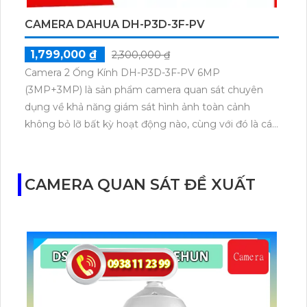
CAMERA DAHUA DH-P3D-3F-PV
1,799,000 ₫
2,300,000 ₫
Camera 2 Ống Kính DH-P3D-3F-PV 6MP
(3MP+3MP) là sản phẩm camera quan sát chuyên
dụng về khả năng giám sát hình ảnh toàn cảnh
không bỏ lỡ bất kỳ hoạt động nào, cùng với đó là các
tính năng bảo vệ an ninh thông minh như phát hiện
người, phương tiện, cảnh báo chủ động còi hú và
đàm thoại 2 chiều Camera chuyên dụng DH-P3D-3F-
CAMERA QUAN SÁT ĐỀ XUẤT
PV với đàm thoại 2 chiều, loa & mic tích hợp. Auto
Tracking theo dõi người trong phạm vi hoạt động,
3.0 MP cho hình ảnh sắc nét cả ngày và đêm. Chất
lượng Full Color 40m ban đêm, có khe thẻ nhớ, IP
Wifi, chống ngược sáng DWDR, mỹ thuật 2 mắt, thu
âm.