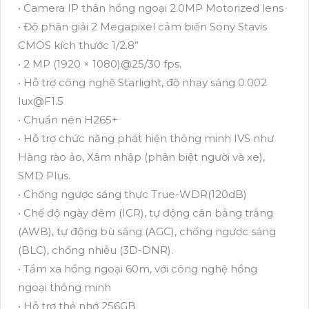
• Camera IP thân hồng ngoại 2.0MP Motorized lens
• Độ phân giải 2 Megapixel cảm biến Sony Stavis
CMOS kích thước 1/2.8”
• 2 MP (1920 × 1080)@25/30 fps.
• Hỗ trợ công nghệ Starlight, độ nhạy sáng 0.002
lux@F1.5
• Chuẩn nén H265+
• Hỗ trợ chức năng phát hiện thông minh IVS như
Hàng rào ảo, Xâm nhập (phân biệt người và xe),
SMD Plus.
• Chống ngược sáng thực True-WDR(120dB)
• Chế độ ngày đêm (ICR), tự động cân bằng trắng
(AWB), tự động bù sáng (AGC), chống ngược sáng
(BLC), chống nhiễu (3D-DNR).
• Tầm xa hồng ngoại 60m, với công nghệ hồng
ngoại thông minh
• Hỗ trợ thẻ nhớ 256GB