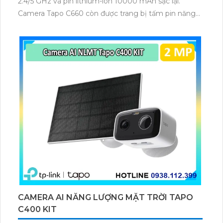
2.4/5 GHz và pin lithium-ion 10000 mAh sạc lại.
Camera Tapo C660 còn được trang bị tấm pin năng
lượng mặt trời 5.2V 2.5W, tích hợp AI phát hiện người,
thú cưng, phương tiện, lưu trữ thẻ microSD tối đa 512
GB.
CAMERA AI NĂNG LƯỢNG MẶT TRỜI TAPO
C400 KIT