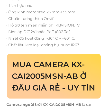
• Tích hợp mic
• Ống kính motorized 2.7mm-13.5mm
• Chuẩn tương thích Onvif
• Hỗ trợ tên miền miễn phí KBVISION.TV
• Điện áp DC12V hoặc PoE (802.3af)
• Nhiệt độ hoạt động : -30° C ~ +60° C.
• Chất liệu kim loại, chống bụi nước IP67
MUA CAMERA KX-
CAI2005MSN-AB Ở
ĐÂU GIÁ RẺ - UY TÍN
Camera ngoài trời KX-CAi2005MSN-AB
là sản