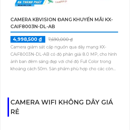
an ninh.
CAMERA KBVISION ĐANG KHUYẾN MÃI KX-
CAIF8003N-DL-AB
4,998,500 ₫
7,690,000 ₫
Camera giám sát cấp nguồn qua dây mạng KX-
CAiF8003N-DL-AB có độ phân giải 8.0 MP, cho hình
ảnh ban đêm sáng đẹp với chế độ Full Color trong
khoảng cách 50m. Sản phẩm phù hợp cho các công
trình công nghệ ban đêm và lắp đặt đơn giản dựa
trên hệ thống IP POE, giúp tiết kiệm chi phí đặc biệt
cho các hệ thống lớn. Camera có màu ban đêm và
thân kim loại, được thiết kế để lắp đặt trong kho
CAMERA WIFI KHÔNG DÂY GIÁ
hàng, công trình xây dựng và khu phố. Ngoài ra,
RẺ
camera cũng tích hợp công nghệ AI, đem lại tính
năng thông minh và được sử dụng cho các dự án
cao cấp.