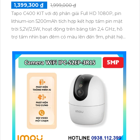
1,399,300 ₫
1,999,000 ₫
Tapo C400 KIT với độ phân giải Full HD 1080P, pin
lithium-ion 5200mAh tích hợp kết hợp tấm pin mặt
trời 5,2V/2,5W, hoạt động trên băng tần 2,4 GHz, hỗ
trợ tầm nhìn ban đêm có màu lên đến 9m, phát hiện
chuyển động và con người bằng AI, đồng thời lưu trữ
dữ liệu qua thẻ microSD lên đến 512GB.