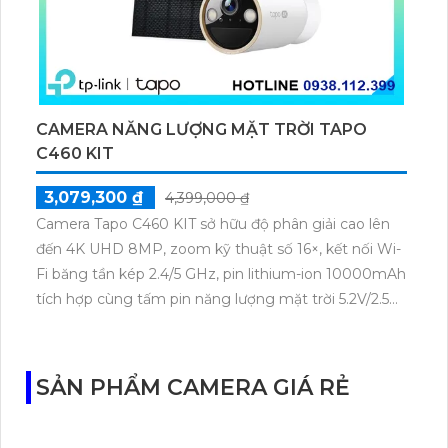
CAMERA NĂNG LƯỢNG MẶT TRỜI TAPO
C460 KIT
3,079,300 ₫
4,399,000 ₫
Camera Tapo C460 KIT sở hữu độ phân giải cao lên
đến 4K UHD 8MP, zoom kỹ thuật số 16×, kết nối Wi-
Fi băng tần kép 2.4/5 GHz, pin lithium-ion 10000mAh
tích hợp cùng tấm pin năng lượng mặt trời 5.2V/2.5W.
Tapo C460 KIT cũng hỗ trợ quan sát ban đêm màu
với cảm biến Starlight, tầm nhìn lên đến 15 m.
SẢN PHẨM CAMERA GIÁ RẺ