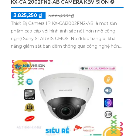
KX-CAI2002FN2-AB CAMERA KBVISION ❂
3,825,250 ₫
5,885,000 ₫
Thiết Bị Camera IP KX-CAi2002FN2-AB là một sản
phẩm cao cấp với hình ảnh sắc nét hơn nhờ công
nghệ Sony STARVIS CMOS. Nó được trang bị khả
năng giám sát ban đêm thông qua công nghệ hồng
ngoại, cho phép quan sát xa tới 30m. Với nền tảng
kết nối IP, nó rất dễ dàng để cài đặt và kết nối với hệ
thống mạng. Chất lượng hình ảnh 2.0 MP mang đến
cho bạn những hình ảnh rõ nét và tường minh. Công
nghệ nén video H.265+/H.265/H.264+/H.264 cho
phép tải hình ảnh nhanh chóng và tiết kiệm bộ nhớ.
Ngoài ra, thiết bị còn tích hợp công nghệ nhìn đêm
chất lượng Starlight, giúp bạn có thể quan sát rõ ràng
ngay cả trong điều kiện ánh sáng yếu.