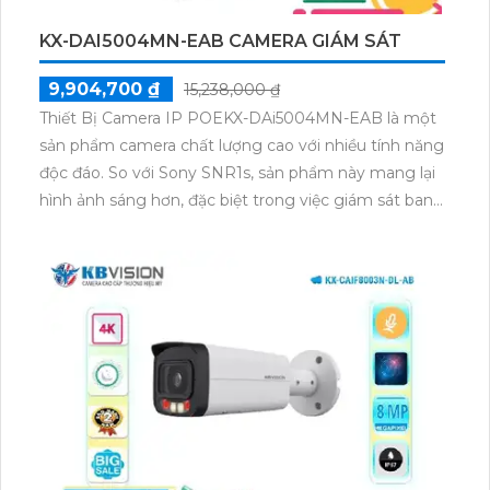
KX-DAI5004MN-EAB CAMERA GIÁM SÁT
9,904,700 ₫
15,238,000 ₫
Thiết Bị Camera IP POEKX-DAi5004MN-EAB là một
sản phẩm camera chất lượng cao với nhiều tính năng
độc đáo. So với Sony SNR1s, sản phẩm này mang lại
hình ảnh sáng hơn, đặc biệt trong việc giám sát ban
đêm với khả năng Hồng Ngoại lên đến 40m cho
hình ảnh mịn đẹp hơn. Đáng chú ý, sản phẩm này
không chỉ giữ nguyên chất lượng hình ảnh khi truyền
qua công nghệ IP POE, mà còn cho phép xử lý hình
ảnh đẹp và độ nét lên đến 5.0 MP. Hơn nữa, việc tích
hợp công nghệ nhìn đêm chất lượng Starlight giúp
tăng cường khả năng quan sát trong điều kiện ánh
sáng yếu. Với khả năng tiết kiệm băng thông thông
qua định dạng nén H.265+/H.265/H.264+/H.264, sản
phẩm này là sự lựa chọn lý tưởng cho việc giám sát