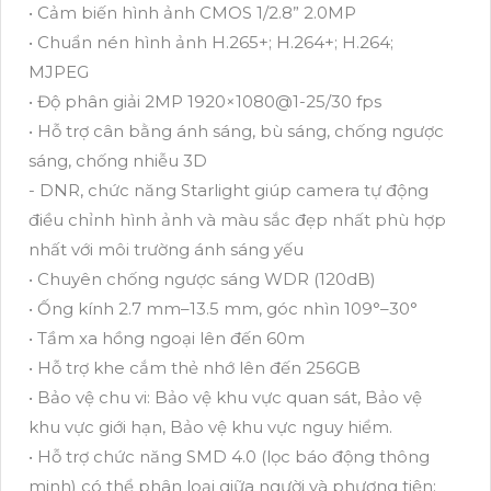
• Cảm biến hình ảnh CMOS 1/2.8” 2.0MP
• Chuẩn nén hình ảnh H.265+; H.264+; H.264;
MJPEG
• Độ phân giải 2MP 1920×1080@1-25/30 fps
• Hỗ trợ cân bằng ánh sáng, bù sáng, chống ngược
sáng, chống nhiễu 3D
- DNR, chức năng Starlight giúp camera tự động
điều chỉnh hình ảnh và màu sắc đẹp nhất phù hợp
nhất với môi trường ánh sáng yếu
• Chuyên chống ngược sáng WDR (120dB)
• Ống kính 2.7 mm–13.5 mm, góc nhìn 109°–30°
• Tầm xa hồng ngoại lên đến 60m
• Hỗ trợ khe cắm thẻ nhớ lên đến 256GB
• Bảo vệ chu vi: Bảo vệ khu vực quan sát, Bảo vệ
khu vực giới hạn, Bảo vệ khu vực nguy hiểm.
• Hỗ trợ chức năng SMD 4.0 (lọc báo động thông
minh) có thể phân loại giữa người và phương tiện;