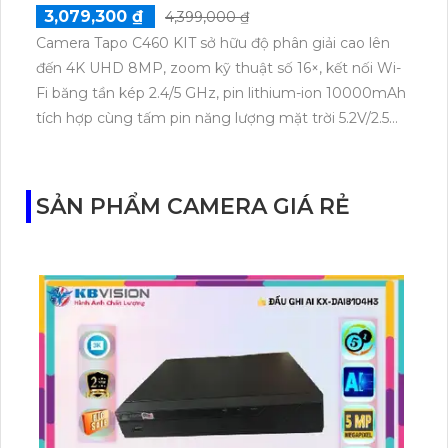
3,079,300 ₫
4,399,000 ₫
Camera Tapo C460 KIT sở hữu độ phân giải cao lên
đến 4K UHD 8MP, zoom kỹ thuật số 16×, kết nối Wi-
Fi băng tần kép 2.4/5 GHz, pin lithium-ion 10000mAh
tích hợp cùng tấm pin năng lượng mặt trời 5.2V/2.5W.
Tapo C460 KIT cũng hỗ trợ quan sát ban đêm màu
với cảm biến Starlight, tầm nhìn lên đến 15 m.
SẢN PHẨM CAMERA GIÁ RẺ