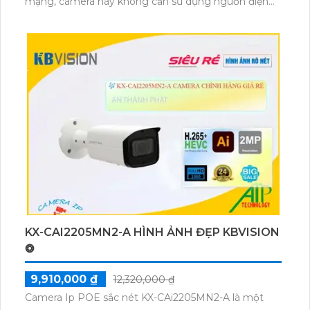
mạng, camera này không cần sử dụng nguồn điện
riêng, giúp tiết kiệm chi phí và dễ dàng lắp đặt.
Camera KX-CAi2205MN2 có độ phân giải cao, hình
ảnh sắc nét, cho phép người dùng xem và ghi lại các
hình ảnh chất lượng. Ngoài ra, thiết bị này còn hỗ trợ
kết nối mạng wifi, giúp người dùng dễ dàng kiểm
soát từ xa thông qua ứng dụng di động.
KX-CAI2205MN2-A HÌNH ẢNH ĐẸP KBVISION
❂
9,910,000 ₫
12,320,000 ₫
Camera Ip POE sắc nét KX-CAi2205MN2-A là một