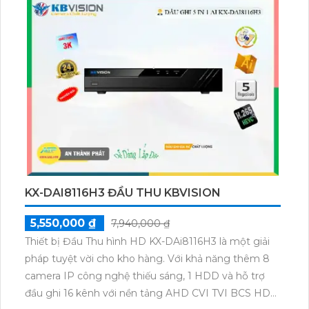
dữ liệu nhanh chóng và dễ dàng thông qua ứng
dụng di động. Với hiệu suất ổn định và tính năng linh
hoạt, KX-DAi8108H3 là lựa chọn hoàn hảo để bảo vệ
và giám sát tài sản của bạn.
KX-DAI8116H3 ĐẦU THU KBVISION
5,550,000 ₫
7,940,000 ₫
Thiết bị Đầu Thu hình HD KX-DAi8116H3 là một giải
pháp tuyệt vời cho kho hàng. Với khả năng thêm 8
camera IP công nghệ thiếu sáng, 1 HDD và hỗ trợ
đầu ghi 16 kênh với nền tảng AHD CVI TVI BCS HD