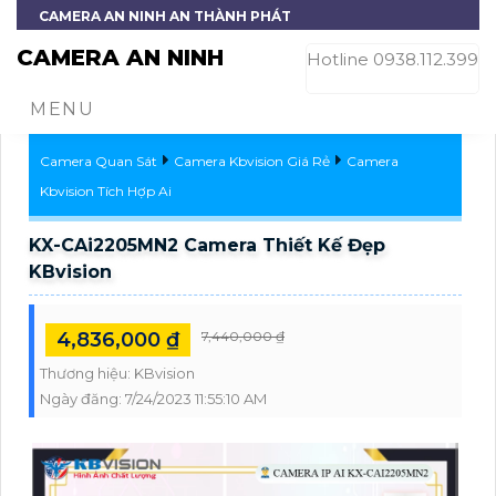
CAMERA AN NINH AN THÀNH PHÁT
CAMERA AN NINH
Hotline 0938.112.399
MENU
Camera Quan Sát
Camera Kbvision Giá Rẻ
Camera
Kbvision Tích Hợp Ai
KX-CAi2205MN2 Camera Thiết Kế Đẹp
KBvision
4,836,000 ₫
7,440,000 ₫
Thương hiệu:
KBvision
Ngày đăng:
7/24/2023 11:55:10 AM