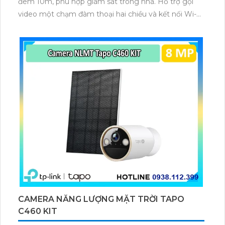
đêm 10m, phù hợp giám sát trong nhà. Hỗ trợ gọi
video một chạm đàm thoại hai chiều và kết nối Wi-Fi
ổn định giúp quan sát từ xa. Lưu trữ linh hoạt qua thẻ
microSD tối đa 256GB hoặc lưu đám mây dễ lắp đặt
cho gia đình và văn phòng nhỏ.
CAMERA NĂNG LƯỢNG MẶT TRỜI TAPO
C460 KIT