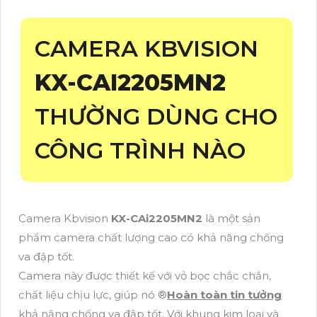
CAMERA KBVISION
KX-CAI2205MN2
THƯỜNG DÙNG CHO
CÔNG TRÌNH NÀO
Camera Kbvision
KX-CAi2205MN2
là một sản
phẩm camera chất lượng cao có khả năng chống
va đập tốt.
Camera này được thiết kế với vỏ bọc chắc chắn,
chất liệu chịu lực, giúp nó ®️
Hoàn toàn tin tưởng
khả năng chống va đập tốt. Với khung kim loại và