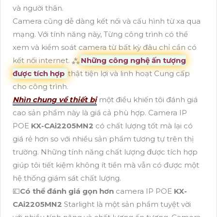
và người thân.
Camera cũng dễ dàng kết nối và cấu hình từ xa qua
mạng. Với tính năng này, Từng công trình có thể
xem và kiểm soát camera từ bất kỳ đâu chỉ cần có
kết nối internet. ⁂
Những công nghệ ấn tượng
được tích hợp
thật tiện lợi và linh hoạt Cung cấp
cho công trình.
Nhìn chung về thiết bị
một điều khiến tôi đánh giá
cao sản phẩm này là giá cả phù hợp. Camera IP
POE
KX-CAi2205MN2
có chất lượng tốt mà lại có
giá rẻ hơn so với nhiều sản phẩm tương tự trên thị
trường. Những tính năng chất lượng được tích hợp
giúp tôi tiết kiệm không ít tiền mà vẫn có được một
hệ thống giám sát chất lượng.
💷
Có thể đánh giá gọn hơn
camera IP POE
KX-
CAi2205MN2
Starlight là một sản phẩm tuyệt vời