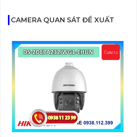
giá rẻ, đây là một lựa chọn hoàn hảo cho việc quan
sát và bảo vệ kho hàng của bạn. Chức năng ưu việt
công nghệ AI giúp tăng cường hiệu quả quan sát và
CAMERA QUAN SÁT ĐỀ XUẤT
đồng thời tiết kiệm 50% dung lượng với hỗ trợ định
dạng nén H.265+/H.265/H.264+/H.264.