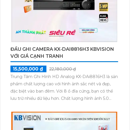
giảm dung lượng lưu trữ mà vẫn đảm bảo chất lượng
hình ảnh. Với giá rẻ, sản phẩm này là một sự lựa chọn
tuyệt vời cho việc giám sát các công trình nhỏ.
ĐẦU GHI CAMERA KX-DAI8816H3 KBVISION
VỚI GIÁ CẠNH TRANH
15,500,000 ₫
22,180,000 ₫
Trung Tâm Ghi Hình HD Analog KX-DAi8816H3 là sản
phẩm chất lượng cao với hình ảnh sắc nét và đẹp,
đặc biệt vào ban đêm. Với 8 ổ đĩa cứng, bạn có thể
lưu trữ nhiều dữ liệu hơn. Chất lượng hình ảnh 5.0
megapixel Ultra 4K lite giúp tiết kiệm băng thông và
chi phí mà vẫn đảm bảo được hình ảnh đẹp.Sản
phẩm hỗ trợ công nghệ AHD, CVI, TVI, BCS, phù hợp
cho cả công trình dân dụng và công trình lớn. Đầu