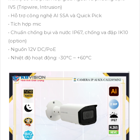
IVS (Tripwire, Intrusion)
• Hỗ trợ công nghệ AI SSA và Quick Pick
• Tích hợp mic
• Chuẩn chống bụi và nước IP67, chống va đập IK10
(option)
• Nguồn 12V DC/PoE
• Nhiệt độ hoạt động: -30°C ~ +60°C