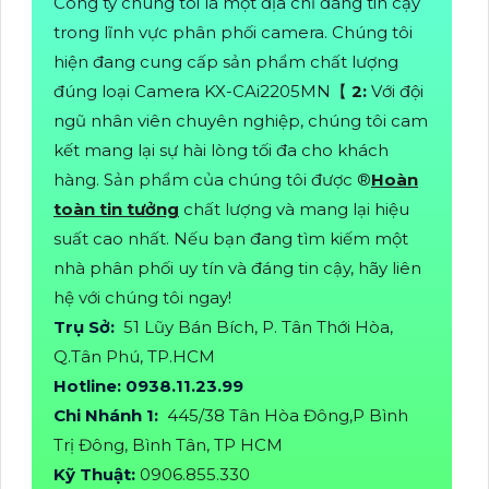
Công ty chúng tôi là một địa chỉ đáng tin cậy
trong lĩnh vực phân phối camera. Chúng tôi
hiện đang cung cấp sản phẩm chất lượng
đúng loại Camera KX-CAi2205MN【
2:
Với đội
ngũ nhân viên chuyên nghiệp, chúng tôi cam
kết mang lại sự hài lòng tối đa cho khách
hàng. Sản phẩm của chúng tôi được ®️
Hoàn
toàn tin tưởng
chất lượng và mang lại hiệu
suất cao nhất. Nếu bạn đang tìm kiếm một
nhà phân phối uy tín và đáng tin cậy, hãy liên
hệ với chúng tôi ngay!
Trụ Sở:
51 Lũy Bán Bích, P. Tân Thới Hòa,
Q.Tân Phú, TP.HCM
Hotline: 0938.11.23.99
Chi Nhánh 1:
445/38 Tân Hòa Đông,P Bình
Trị Đông, Bình Tân, TP HCM
Kỹ Thuật:
0906.855.330