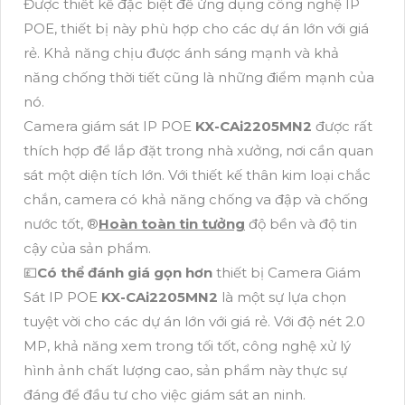
Được thiết kế đặc biệt để ứng dụng công nghệ IP
POE, thiết bị này phù hợp cho các dự án lớn với giá
rẻ. Khả năng chịu được ánh sáng mạnh và khả
năng chống thời tiết cũng là những điểm mạnh của
nó.
Camera giám sát IP POE
KX-CAi2205MN2
được rất
thích hợp để lắp đặt trong nhà xưởng, nơi cần quan
sát một diện tích lớn. Với thiết kế thân kim loại chắc
chắn, camera có khả năng chống va đập và chống
nước tốt, ®️
Hoàn toàn tin tưởng
độ bền và độ tin
cậy của sản phẩm.
💷
Có thể đánh giá gọn hơn
thiết bị Camera Giám
Sát IP POE
KX-CAi2205MN2
là một sự lựa chọn
tuyệt vời cho các dự án lớn với giá rẻ. Với độ nét 2.0
MP, khả năng xem trong tối tốt, công nghệ xử lý
hình ảnh chất lượng cao, sản phẩm này thực sự
đáng để đầu tư cho việc giám sát an ninh.