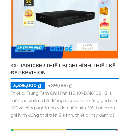
ghi 16 kênh giúp bạn quan sát từ nhiều góc độ khác
nhau.Đặc điểm nổi bật của sản phẩm là công nghệ
AI, giúp tiết kiệm 50% dung lượng lưu trữ. Với hỗ trợ
của các chuẩn nén H.265+/H.265/H.264+/H.264, bạn
có thể giảm thiểu hoặc tăng dung lượng lưu trữ theo
nhu cầu sử dụng cụ thể.
KX-DAI8108H3THIẾT BỊ GHI HÌNH THIẾT KẾ
ĐẸP KBVISION
3,395,000 ₫
4,855,000 ₫
Thiết bị Trung Tâm Ghi Hình HD KX-DAi8108H3 là
một sản phẩm chất lượng cao với khả năng ghi hình
HD và công nghệ nén video tiên tiến. Với tính năng
ghi hình đồng thời trên 8 kênh, thiết bị này đảm bảo
cho bạn sự an toàn và tiện lợi trong việc giám sát nhà
ở, công ty hay cửa hàng. Thiết bị cũng hỗ trợ xem lại