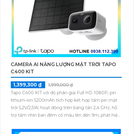
CAMERA AI NĂNG LƯỢNG MẶT TRỜI TAPO
C400 KIT
1,399,300 ₫
1,999,000 ₫
Tapo C400 KIT với độ phân giải Full HD 1080P, pin
lithium-ion 5200mAh tích hợp kết hợp tấm pin mặt
trời 5,2V/2,5W, hoạt động trên băng tần 2,4 GHz, hỗ
trợ tầm nhìn ban đêm có màu lên đến 9m, phát hiện
chuyển động và con người bằng AI, đồng thời lưu trữ
dữ liệu qua thẻ microSD lên đến 512GB.