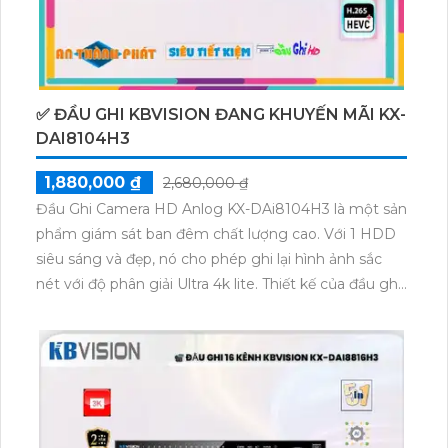
✅ ĐẦU GHI KBVISION ĐANG KHUYẾN MÃI KX-
DAI8104H3
1,880,000 ₫
2,680,000 ₫
Đầu Ghi Camera HD Anlog KX-DAi8104H3 là một sản
phẩm giám sát ban đêm chất lượng cao. Với 1 HDD
siêu sáng và đẹp, nó cho phép ghi lại hình ảnh sắc
nét với độ phân giải Ultra 4k lite. Thiết kế của đầu ghi
này ứng dụng công nghệ tiên tiến như AHD, CVI,
TVI, BCS HD, giúp hệ thống ổn định hơn và phù hợp
với công trình nhỏ.Đầu Ghi 4 kênh này còn nổi bật
với các chức năng ưu việt. Công nghệ AI giúp nhận
diện và phân loại đối tượng một cách chính xác. Hệ
thống nén dữ liệu H.265+/H.265/H.264+/H.264 giúp