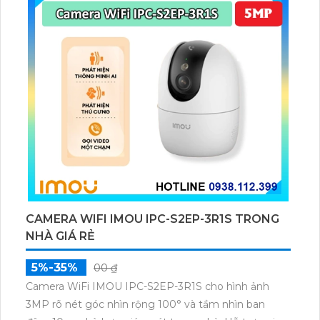
CAMERA WIFI IMOU IPC-S2EP-3R1S TRONG
NHÀ GIÁ RẺ
5%-35%
00 ₫
Camera WiFi IMOU IPC-S2EP-3R1S cho hình ảnh
3MP rõ nét góc nhìn rộng 100° và tầm nhìn ban