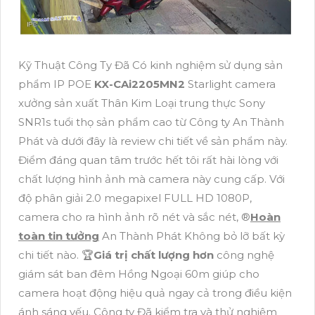
Kỹ Thuật Công Ty Đã Có kinh nghiệm sử dụng sản
phẩm IP POE
KX-CAi2205MN2
Starlight camera
xưởng sản xuất Thân Kim Loại trung thực Sony
SNR1s tuổi thọ sản phẩm cao từ Công ty An Thành
Phát và dưới đây là review chi tiết về sản phẩm này.
Điểm đáng quan tâm trước hết tôi rất hài lòng với
chất lượng hình ảnh mà camera này cung cấp. Với
độ phân giải 2.0 megapixel FULL HD 1080P,
camera cho ra hình ảnh rõ nét và sắc nét, ®️
Hoàn
toàn tin tưởng
An Thành Phát Không bỏ lỡ bất kỳ
chi tiết nào. 🏆
Giá trị chất lượng hơn
công nghệ
giám sát ban đêm Hồng Ngoại 60m giúp cho
camera hoạt động hiệu quả ngay cả trong điều kiện
ánh sáng yếu. Công ty Đã kiểm tra và thử nghiệm