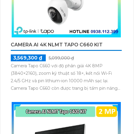
CAMERA AI 4K NLMT TAPO C660 KIT
3,569,300 ₫
5,099,000 ₫
Camera Tapo C660 với độ phân giải 4K 8MP
(3840×2160), zoom kỹ thuật số 18×, kết nối Wi-Fi
2.4/5 GHz và pin lithium-ion 10000 mAh sạc lại.
Camera Tapo C660 còn được trang bị tấm pin năng
lượng mặt trời 5.2V 2.5W, tích hợp AI phát hiện người,
thú cưng, phương tiện, lưu trữ thẻ microSD tối đa 512
GB.