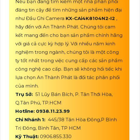
Nếu bạn đang tìm kiếm một nhà phân phối
đáng tin cậy để tìm những sản phẩm hiện đại
như Đầu Ghi Camera
KX-CAi4K8104N2-I2
,
hãy đến với An Thành Phát. Chúng tôi cam
kết mang đến cho bạn sản phẩm chính hãng
với giá cả cực kỳ hợp lý. Với nhiều năm kinh
nghiệm trong ngành, chúng tôi là một công
ty tốt nhất trong việc cung cấp các sản phẩm
công nghệ cao cấp. Bạn sẽ không hối tiếc khi
lựa chọn An Thành Phát là đối tác phân phối
của mình.
Trụ Sở:
51 Lũy Bán Bích, P. Tân Thới Hòa,
Q.Tân Phú, TP.HCM
Hotline: 0938.11.23.99
Chi Nhánh 1:
445/38 Tân Hòa Đông,P Bình
Trị Đông, Bình Tân, TP HCM
Kỹ Thuật:
0906.855.330