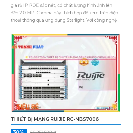
giá rẻ IP POE sắc nét, có chất lượng hình ảnh lên
đến 2.0 MP. Camera này thích hợp để xem trên điện
thoại thông qua ứng dụng Starlight. Với công nghệ
giám sát ban đêm Hồng Ngoại 150m, camera này
đảm bảo hình ảnh rõ nét khi quan sát trong môi
trường tối. Sản phẩm được thiết kế đặc biệt cho việc
lắp đặt camera trong các công trình với khả năng
chống nước IP67. Với chức năng 360 IP POE kỹ
thuật số, camera cung cấp khả năng quan sát toàn
diện. Đặc biệt, camera này còn tích hợp công nghệ
AI cho dự án chuyên dụng, mang lại những chức
năng vượt trội trong việc giám sát.
THIẾT BỊ MẠNG RUIJIE RG-NBS7006
30%
60,252,500 ₫