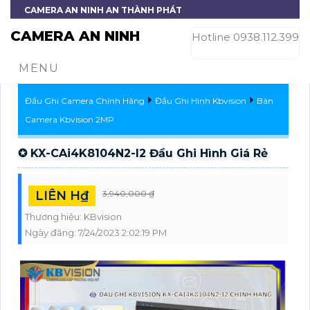
CAMERA AN NINH AN THÀNH PHÁT
CAMERA AN NINH
Hotline 0938.112.399
MENU
Đầu Ghi Camera Chính Hãng
Đầu Ghi Hình Kbvision
Bán
Camera Kbvision 2MP
✪ KX-CAi4K8104N2-I2 Đầu Ghi Hình Giá Rẻ
LIÊN H₫
3,940,000 ₫
Thương hiệu:
KBvision
Ngày đăng:
7/24/2023 2:02:19 PM