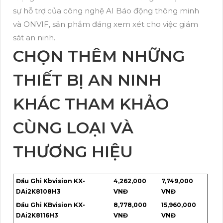
sự hỗ trợ của công nghệ AI Báo động thông minh
và ONVIF, sản phẩm đáng xem xét cho việc giám
sát an ninh.
CHỌN THÊM NHỮNG
THIẾT BỊ AN NINH
KHÁC THAM KHẢO
CÙNG LOẠI VÀ
THƯƠNG HIỆU
Đầu Ghi Kbvision KX-
4,262,000
7,749,000
DAi2K8108H3
VNĐ
VNĐ
Đầu Ghi KBvision KX-
8,778,000
15,960,000
DAi2K8116H3
VNĐ
VNĐ