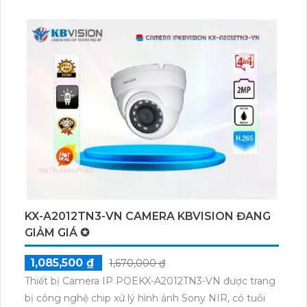
công nghệ Hồng Ngoại Smart IR, camera giúp quan
sát trong điều kiện thiếu sáng và phát hiện chuyển
động trong vùng lắp đặt. Với khả năng quan sát
Hồng Ngoại lên đến 10m, camera có thể lắp đặt ở
những vị trí không gian rộng. Đặc biệt, camera có
khả năng xoay 360 độ, giúp quan sát toàn diện. Sản
phẩm được sản xuất bởi một công ty uy tín và được
đảm bảo chất lượng. Hãy trải nghiệm hình ảnh trung
thực và chức năng vượt trội của camera với khả năng
thu âm và loa.
KX-A2012TN3-VN CAMERA KBVISION ĐANG
GIẢM GIÁ ✪
1,085,500 ₫
1,670,000 ₫
Thiết bị Camera IP POEKX-A2012TN3-VN được trang
bị công nghệ chip xử lý hình ảnh Sony NIR, có tuổi