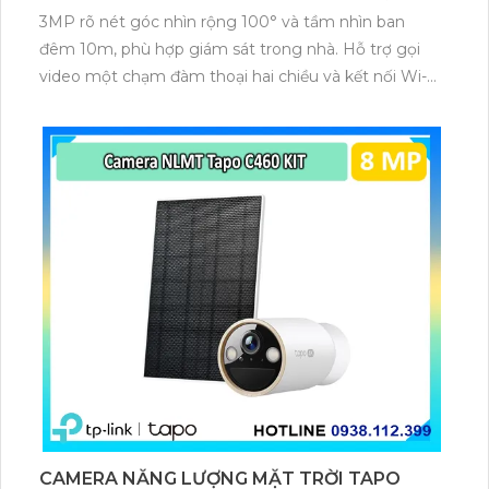
3MP rõ nét góc nhìn rộng 100° và tầm nhìn ban
đêm 10m, phù hợp giám sát trong nhà. Hỗ trợ gọi
video một chạm đàm thoại hai chiều và kết nối Wi-Fi
ổn định giúp quan sát từ xa. Lưu trữ linh hoạt qua thẻ
microSD tối đa 256GB hoặc lưu đám mây dễ lắp đặt
cho gia đình và văn phòng nhỏ.
CAMERA NĂNG LƯỢNG MẶT TRỜI TAPO