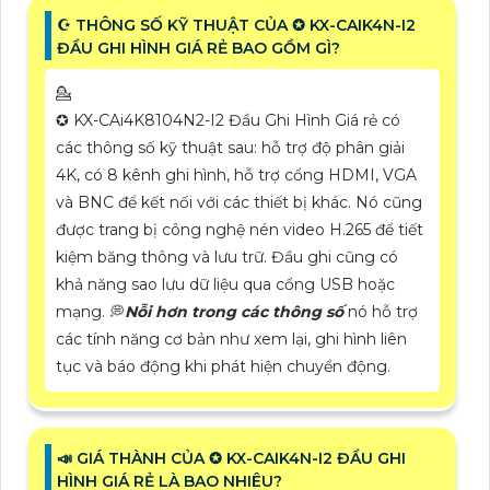
☪ THÔNG SỐ KỸ THUẬT CỦA ✪ KX-CAIK4N-I2
ĐẦU GHI HÌNH GIÁ RẺ BAO GỒM GÌ?
💁
✪ KX-CAi4K8104N2-I2 Đầu Ghi Hình Giá rẻ có
các thông số kỹ thuật sau: hỗ trợ độ phân giải
4K, có 8 kênh ghi hình, hỗ trợ cổng HDMI, VGA
và BNC để kết nối với các thiết bị khác. Nó cũng
được trang bị công nghệ nén video H.265 để tiết
kiệm băng thông và lưu trữ. Đầu ghi cũng có
khả năng sao lưu dữ liệu qua cổng USB hoặc
mạng. 💭
Nỗi hơn trong các thông số
nó hỗ trợ
các tính năng cơ bản như xem lại, ghi hình liên
tục và báo động khi phát hiện chuyển động.
📣 GIÁ THÀNH CỦA ✪ KX-CAIK4N-I2 ĐẦU GHI
HÌNH GIÁ RẺ LÀ BAO NHIÊU?