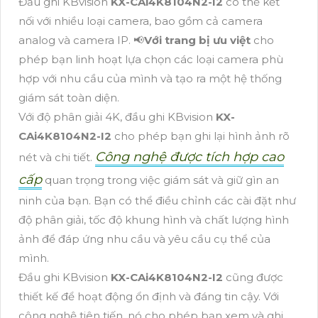
Đầu ghi KBvision
KX-CAi4K8104N2-I2
có thể kết
nối với nhiều loại camera, bao gồm cả camera
analog và camera IP. 📢
Với trang bị ưu việt
cho
phép bạn linh hoạt lựa chọn các loại camera phù
hợp với nhu cầu của mình và tạo ra một hệ thống
giám sát toàn diện.
Với độ phân giải 4K, đầu ghi KBvision
KX-
CAi4K8104N2-I2
cho phép bạn ghi lại hình ảnh rõ
Công nghệ được tích hợp cao
nét và chi tiết.
cấp
quan trọng trong việc giám sát và giữ gìn an
ninh của bạn. Bạn có thể điều chỉnh các cài đặt như
độ phân giải, tốc độ khung hình và chất lượng hình
ảnh để đáp ứng nhu cầu và yêu cầu cụ thể của
mình.
Đầu ghi KBvision
KX-CAi4K8104N2-I2
cũng được
thiết kế để hoạt động ổn định và đáng tin cậy. Với
công nghệ tiên tiến, nó cho phép bạn xem và ghi