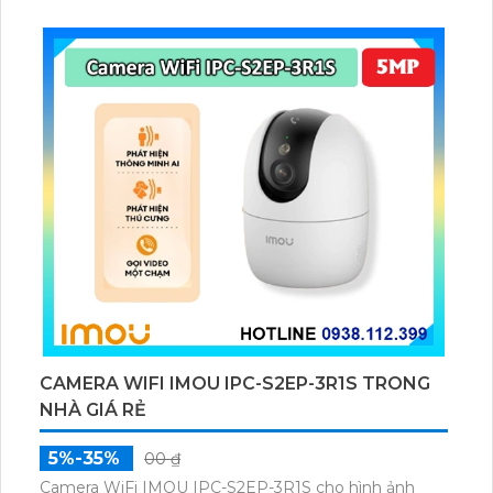
chuyển động và con người bằng AI, đồng thời lưu trữ
dữ liệu qua thẻ microSD lên đến 512GB.
CAMERA WIFI IMOU IPC-S2EP-3R1S TRONG
NHÀ GIÁ RẺ
5%-35%
00 ₫
Camera WiFi IMOU IPC-S2EP-3R1S cho hình ảnh