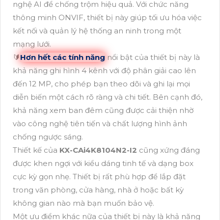
nghệ AI để chống trộm hiệu quả. Với chức năng
thông minh ONVIF, thiết bị này giúp tối ưu hóa việc
kết nối và quản lý hệ thống an ninh trong một
mạng lưới.
🔰
Hơn hết các tính năng
nổi bật của thiết bị này là
khả năng ghi hình 4 kênh với độ phân giải cao lên
đến 12 MP, cho phép bạn theo dõi và ghi lại mọi
diễn biến một cách rõ ràng và chi tiết. Bên cạnh đó,
khả năng xem ban đêm cũng được cải thiện nhờ
vào công nghệ tiên tiến và chất lượng hình ảnh
chống ngược sáng.
Thiết kế của
KX-CAi4K8104N2-I2
cũng xứng đáng
được khen ngợi với kiểu dáng tinh tế và dạng box
cực kỳ gọn nhẹ. Thiết bị rất phù hợp để lắp đặt
trong văn phòng, cửa hàng, nhà ở hoặc bất kỳ
không gian nào mà bạn muốn bảo vệ.
Một ưu điểm khác nữa của thiết bị này là khả năng