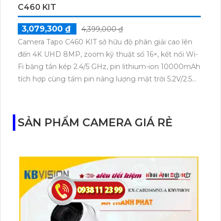
C460 KIT
3,079,300 ₫
4,399,000 ₫
Camera Tapo C460 KIT sở hữu độ phân giải cao lên
đến 4K UHD 8MP, zoom kỹ thuật số 16×, kết nối Wi-
Fi băng tần kép 2.4/5 GHz, pin lithium-ion 10000mAh
tích hợp cùng tấm pin năng lượng mặt trời 5.2V/2.5W.
Tapo C460 KIT cũng hỗ trợ quan sát ban đêm màu
với cảm biến Starlight, tầm nhìn lên đến 15 m.
SẢN PHẨM CAMERA GIÁ RẺ