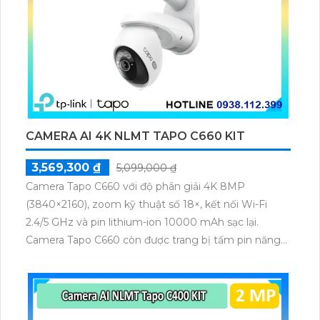
đáng giá cho doanh nghiệp trong việc quản lý và tối
ưu hóa mạng truy cập không dây.Roaming công
nghệ Wifi Marketing là giải pháp hiệu quả giúp các
doanh nghiệp tiếp cận khách hàng một cách dễ
dàng và nhanh chóng. Thông qua trang bị Roaming
của Switch RG-NBS7006, thiết bị nối mạng này giúp
tối ưu hóa quản lý và kết nối mạng trong môi trường
Wifi. Với tính năng độc đáo và tiện ích của Roaming
CAMERA AI 4K NLMT TAPO C660 KIT
công nghệ Wifi Marketing, người dùng có thể trải
nghiệm sự kết nối liền mạch và linh hoạt trong việc
3,569,300 ₫
5,099,000 ₫
tiếp cận thông tin và dịch vụ trên mạng.Tiếp tục giúp
Camera Tapo C660 với độ phân giải 4K 8MP
tôi cung cấp thông tin cụ thể hơn về thiết bị
(3840×2160), zoom kỹ thuật số 18×, kết nối Wi-Fi
Roamming công nghệ Wifi Marketing và trang bị
2.4/5 GHz và pin lithium-ion 10000 mAh sạc lại.
Roamming của switch thiết bị nối mạng RG-
Camera Tapo C660 còn được trang bị tấm pin năng
NBS7006. Nếu bạn cần thông tin đủ lại để viết essay,
lượng mặt trời 5.2V 2.5W, tích hợp AI phát hiện người,
bạn có thể gửi yêu cầu giúp bạn viết essay về chủ đề
thú cưng, phương tiện, lưu trữ thẻ microSD tối đa 512
này.Roaming Wifi Marketing công nghệ tự động
GB.
kích hoạt giúp Switch RG-NBS7006 nâng cấp hiệu