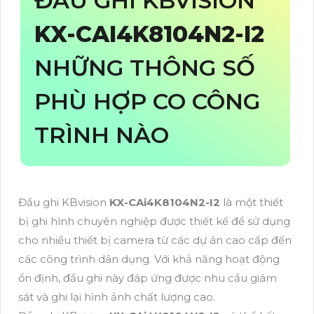
ĐẦU GHI KBVISION
KX-CAI4K8104N2-I2
NHỮNG THÔNG SỐ
PHÙ HỢP CO CÔNG
TRÌNH NÀO
Đầu ghi KBvision
KX-CAi4K8104N2-I2
là một thiết
bị ghi hình chuyên nghiệp được thiết kế để sử dụng
cho nhiều thiết bị camera từ các dự án cao cấp đến
các công trình dân dụng. Với khả năng hoạt động
ổn định, đầu ghi này đáp ứng được nhu cầu giám
sát và ghi lại hình ảnh chất lượng cao.