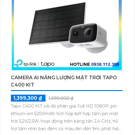
suất mạng. Thiết bị này kết nối tự động giữa các
Access Point để đảm bảo mịn màng khi chuyển
mạng. Được tích hợp sẵn, Roaming Công nghệ Wifi
Marketing giúp tăng cường kết nối không dây và cải
thiện trải nghiệm người dùng. Thiết bị này cung cấp
hiệu suất ổn định và linh hoạt trong việc quản lý
mạng, đề cao khả năng mở rộng và tính bảo mật.
CAMERA AI NĂNG LƯỢNG MẶT TRỜI TAPO
C400 KIT
1,399,300 ₫
1,999,000 ₫
Tapo C400 KIT với độ phân giải Full HD 1080P, pin
lithium-ion 5200mAh tích hợp kết hợp tấm pin mặt
trời 5,2V/2,5W, hoạt động trên băng tần 2,4 GHz, hỗ
trợ tầm nhìn ban đêm có màu lên đến 9m, phát hiện