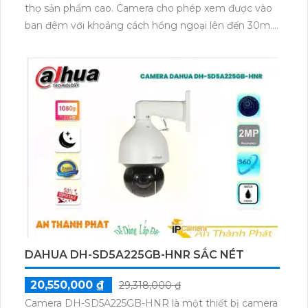
thọ sản phẩm cao. Camera cho phép xem được vào
ban đêm với khoảng cách hồng ngoại lên đến 30m.
Thiết bị tích hợp công nghệ IP POE giúp xử lý hình
sáng đẹp và có độ nét lên tới 2.0 MP, đồng thời tiết
kiệm băng thông với các chuẩn nén
H.265+/H.265/H.264+/H.264. Camera cũng tích hợp
công nghệ nhìn đêm chất lượng Hồng Ngoại Smart
IR giúp xử lý chói sáng tốt, mang lại hình ảnh sắc nét
và chất lượng cao.
DAHUA DH-SD5A225GB-HNR SẮC NÉT
20,550,000 ₫
29,318,000 ₫
Camera DH-SD5A225GB-HNR là một thiết bị camera