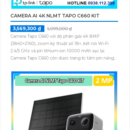
CAMERA AI 4K NLMT TAPO C660 KIT
3,569,300 ₫
5,099,000 ₫
Camera Tapo C660 với độ phân giải 4K 8MP
(3840×2160), zoom kỹ thuật số 18×, kết nối Wi-Fi
2.4/5 GHz và pin lithium-ion 10000 mAh sạc lại.
Camera Tapo C660 còn được trang bị tấm pin năng
lượng mặt trời 5.2V 2.5W, tích hợp AI phát hiện người,
thú cưng, phương tiện, lưu trữ thẻ microSD tối đa 512
GB.