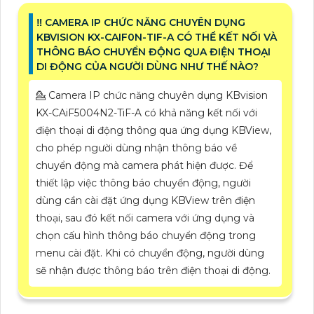
‼️ CAMERA IP CHỨC NĂNG CHUYÊN DỤNG
KBVISION KX-CAIF0N-TIF-A CÓ THỂ KẾT NỐI VÀ
THÔNG BÁO CHUYỂN ĐỘNG QUA ĐIỆN THOẠI
DI ĐỘNG CỦA NGƯỜI DÙNG NHƯ THẾ NÀO?
💁 Camera IP chức năng chuyên dụng KBvision
KX-CAiF5004N2-TiF-A có khả năng kết nối với
điện thoại di động thông qua ứng dụng KBView,
cho phép người dùng nhận thông báo về
chuyển động mà camera phát hiện được. Để
thiết lập việc thông báo chuyển động, người
dùng cần cài đặt ứng dụng KBView trên điện
thoại, sau đó kết nối camera với ứng dụng và
chọn cấu hình thông báo chuyển động trong
menu cài đặt. Khi có chuyển động, người dùng
sẽ nhận được thông báo trên điện thoại di động.