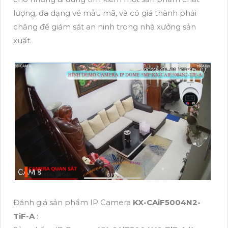
lượng, đa dạng về mẫu mã, và có giá thành phải
chăng để giám sát an ninh trong nhà xưởng sản
xuất.
Đánh giá sản phẩm IP Camera
KX-CAiF5004N2-
TiF-A
: