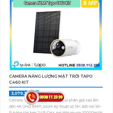
cho gia đình và văn phòng nhỏ.
CAMERA NĂNG LƯỢNG MẶT TRỜI TAPO
C460 KIT
3,079,300 ₫
4,399,000 ₫
Camera Tapo C460 KIT sở hữu độ phân giải cao lên
đến 4K UHD 8MP, zoom kỹ thuật số 16×, kết nối Wi-
Fi băng tần kép 2.4/5 GHz, pin lithium-ion 10000mAh