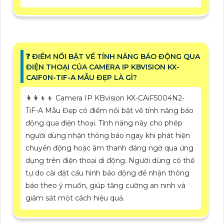
❓ ĐIỂM NỔI BẬT VỀ TÍNH NĂNG BÁO ĐỘNG QUA
ĐIỆN THOẠI CỦA CAMERA IP KBVISION KX-
CAIF0N-TIF-A MẪU ĐẸP LÀ GÌ?
👩‍👩‍👦‍👦 Camera IP KBvision KX-CAiF5004N2-
TiF-A Mẫu Đẹp có điểm nổi bật về tính năng báo
động qua điện thoại. Tính năng này cho phép
người dùng nhận thông báo ngay khi phát hiện
chuyển động hoặc âm thanh đáng ngờ qua ứng
dụng trên điện thoại di động. Người dùng có thể
tự do cài đặt cấu hình báo động để nhận thông
báo theo ý muốn, giúp tăng cường an ninh và
giám sát một cách hiệu quả.