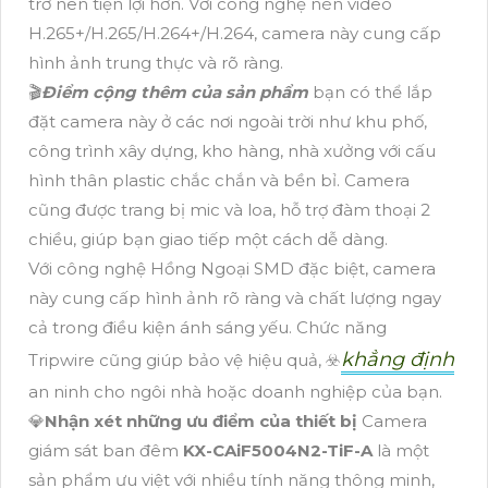
trở nên tiện lợi hơn. Với công nghệ nén video
H.265+/H.265/H.264+/H.264, camera này cung cấp
hình ảnh trung thực và rõ ràng.
🎬
Điểm cộng thêm của sản phẩm
bạn có thể lắp
đặt camera này ở các nơi ngoài trời như khu phố,
công trình xây dựng, kho hàng, nhà xưởng với cấu
hình thân plastic chắc chắn và bền bỉ. Camera
cũng được trang bị mic và loa, hỗ trợ đàm thoại 2
chiều, giúp bạn giao tiếp một cách dễ dàng.
Với công nghệ Hồng Ngoại SMD đặc biệt, camera
này cung cấp hình ảnh rõ ràng và chất lượng ngay
cả trong điều kiện ánh sáng yếu. Chức năng
khẳng định
Tripwire cũng giúp bảo vệ hiệu quả, ☣️
an ninh cho ngôi nhà hoặc doanh nghiệp của bạn.
💎
Nhận xét những ưu điểm của thiết bị
Camera
giám sát ban đêm
KX-CAiF5004N2-TiF-A
là một
sản phẩm ưu việt với nhiều tính năng thông minh,