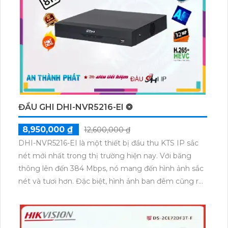
truyền tải hình ảnh qua mạng. Đặc biệt, camera có
khả năng thu hình chất lượng cao dùng mã hóa
H.265+/H.265/H.264+/H.264. Chúng tôi cam kết
camera này sẽ mang đến giải pháp chống trộm hiệu
quả cho bạn.
ĐẦU GHI DHI-NVR5216-EI ❂
8,950,000 ₫
12,600,000 ₫
DHI-NVR5216-EI là một thiết bị đầu thu KTS IP sắc
nét mới nhất trong thị trường hiện nay. Với băng
thông lên đến 384 Mbps, nó mang đến hình ảnh sắc
nét và tươi hơn. Đặc biệt, hình ảnh ban đêm cũng rực
rỡ và đẹp hơn bao giờ hết. Thiết bị này có 2 HDD, cho
phép lưu trữ đến 32 MP và tiết kiệm băng thông với
các chuẩn nén H.265+/H.265/H.264+/H.264. Ngoài ra,