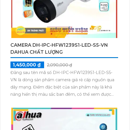
phẩm. Camera có khả năng xoay 360 độ, giúp theo
dõi mọi góc nhìn một cách linh hoạt. Ngoài ra,
camera còn hỗ trợ chế độ zoom thu phóng dễ dàng,
giúp người dùng quan sát rõ ràng và chi tiết hơn.
CAMERA DH-IPC-HFW1239S1-LED-S5-VN
DAHUA CHẤT LƯỢNG
1,450,000 ₫
2,090,000 ₫
Đằng sau tên mã số DH-IPC-HFW1239S1-LED-S5-
VN là dòng sản phẩm camera giá rẻ cấp nguồn qua
dây mạng. Điểm đặc biệt của sản phẩm này là khả
năng hiển thị màu sắc ban đêm, có thể xem được
hình ảnh màu đầy đủ trong khoảng cách 20m. Đây là
lựa chọn lý tưởng để lắp camera trong các kho hàng,
công trình xây dựng hay khu phố. Với vỏ kim loại
chắc chắn, camera sử dụng công nghệ IP POE để