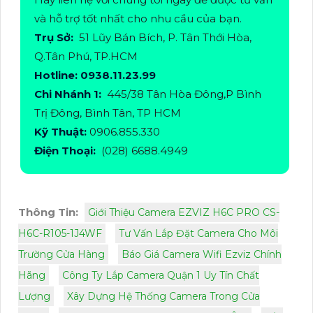
và hỗ trợ tốt nhất cho nhu cầu của bạn.
Trụ Sở:
51 Lũy Bán Bích, P. Tân Thới Hòa,
Q.Tân Phú, TP.HCM
Hotline: 0938.11.23.99
Chi Nhánh 1:
445/38 Tân Hòa Đông,P Bình
Trị Đông, Bình Tân, TP HCM
Kỹ Thuật:
0906.855.330
Điện Thoại:
(028) 6688.4949
Thông Tin:
Giới Thiệu Camera EZVIZ H6C PRO CS-
H6C-R105-1J4WF
Tư Vấn Lắp Đặt Camera Cho Môi
Trường Cửa Hàng
Báo Giá Camera Wifi Ezviz Chính
Hãng
Công Ty Lắp Camera Quận 1 Uy Tín Chất
Lượng
Xây Dựng Hệ Thống Camera Trong Cửa