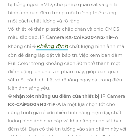
bị hồng ngoại SMD, cho phép quan sát và ghi lại
hình ảnh ban đêm trong môi trường thiếu sáng
một cách chất lượng và rõ ràng.
Với thiết kế thân plastic chắc chắn và chip CMOS
màu sắc đẹp, IP Camera
KX-CAiF5004N2-TiF-A
khẳng định
không chỉ ☣️
chất lượng hình ảnh mà
còn dễ dàng lắp đặt và bảo trì. Việc xem ban đêm
Full Color trong khoảng cách 30m trở thành một
điểm cộng lớn cho sản phẩm này, giúp bạn quan
sát một cách chi tiết và rõ ràng ngay cả trong điều
kiện ánh sáng yếu.
💎
Nhận xét những ưu điểm của thiết bị
IP Camera
KX-CAiF5004N2-TiF-A
là một lựa chọn tốt cho
công trình giá rẻ với nhiều tính năng hiện đại, chất
lượng hình ảnh cao cấp và khả năng quan sát ban
đêm tốt. Bạn có thể tin tưởng vào sản phẩm này với