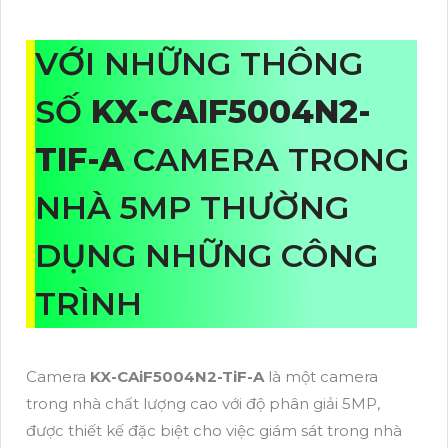
VỚI NHỮNG THÔNG
SỐ
KX-CAIF5004N2-
TIF-A
CAMERA TRONG
NHÀ 5MP THƯỜNG
DỤNG NHỮNG CÔNG
TRÌNH
Camera
KX-CAiF5004N2-TiF-A
là một camera
trong nhà chất lượng cao với độ phân giải 5MP,
được thiết kế đặc biệt cho việc giám sát trong nhà