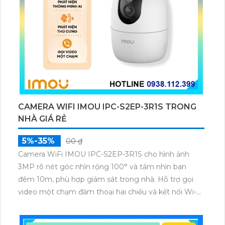
CAMERA WIFI IMOU IPC-S2EP-3R1S TRONG
NHÀ GIÁ RẺ
5%-35%
00 ₫
Camera WiFi IMOU IPC-S2EP-3R1S cho hình ảnh
3MP rõ nét góc nhìn rộng 100° và tầm nhìn ban
đêm 10m, phù hợp giám sát trong nhà. Hỗ trợ gọi
video một chạm đàm thoại hai chiều và kết nối Wi-Fi
ổn định giúp quan sát từ xa. Lưu trữ linh hoạt qua thẻ
microSD tối đa 256GB hoặc lưu đám mây dễ lắp đặt