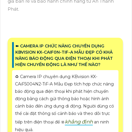
giá bán rẻ và bảo hành chính hãng từ An Thành
Phát.
➽ CAMERA IP CHỨC NĂNG CHUYÊN DỤNG
KBVISION KX-CAIF0N-TIF-A MẪU ĐẸP CÓ KHẢ
NĂNG BÁO ĐỘNG QUA ĐIỆN THOẠI KHI PHÁT
HIỆN CHUYỂN ĐỘNG LÀ NHƯ THẾ NÀO?
♻️ Camera IP chuyên dụng KBvision KX-
CAiF5004N2-TiF-A Mẫu Đẹp tích hợp chức năng
báo động qua điện thoại khi phát hiện chuyển
động bằng cách gửi thông báo hoặc hình ảnh
cảnh báo đến ứng dụng di động. Người dùng có
thể cài đặt thông số cảnh báo và theo dõi trực
khẳng định
tiếp trên điện thoại để ☣️
an ninh
hiệu quả.