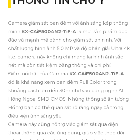
THÔNG TIN CHÚ Ý
Camera giám sát ban đêm với ánh sáng kép thông
minh
KX-CAiF5004N2-TiF-A
là một sản phẩm độc
đáo và mạnh mẽ dành cho giám sát an ninh. Với
chất lượng hình ảnh 5.0 MP và độ phân giải Ultra 4k
lite, camera này không chỉ mang lại hình ảnh sắc
nét mà còn tiết kiệm băng thông và chi phí.
Điểm nổi bật của Camera
KX-CAiF5004N2-TiF-A
đó là khả năng xem ban đêm Full Color trong
khoảng cách lên đến 30m nhờ vào công nghệ AI
Hồng Ngoại SMD CMOS. Những thông số ấn tượng
Hổ trợ bạn có thể quan sát rõ ràng ngay cả trong
điều kiện ánh sáng yếu.
Camera này cũng hỗ trợ việc giám sát qua điện
thoại thông qua các ứng dụng, giúp việc theo dõi