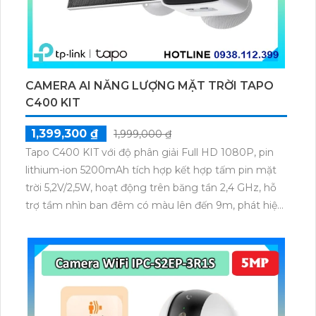
CAMERA AI NĂNG LƯỢNG MẶT TRỜI TAPO
C400 KIT
1,399,300 ₫
1,999,000 ₫
Tapo C400 KIT với độ phân giải Full HD 1080P, pin
lithium-ion 5200mAh tích hợp kết hợp tấm pin mặt
trời 5,2V/2,5W, hoạt động trên băng tần 2,4 GHz, hỗ
trợ tầm nhìn ban đêm có màu lên đến 9m, phát hiện
chuyển động và con người bằng AI, đồng thời lưu trữ
dữ liệu qua thẻ microSD lên đến 512GB.