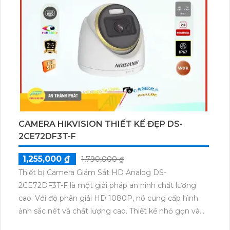
nó cũng hỗ trợ giao thức ONVIF, mang đến sự linh
hoạt và tích hợp dễ dàng.
CAMERA HIKVISION THIẾT KẾ ĐẸP DS-
2CE72DF3T-F
1,255,000 ₫
1,790,000 ₫
Thiết bị Camera Giám Sát HD Analog DS-
2CE72DF3T-F là một giải pháp an ninh chất lượng
cao. Với độ phân giải HD 1080P, nó cung cấp hình
ảnh sắc nét và chất lượng cao. Thiết kế nhỏ gọn và
dễ dàng lắp đặt, camera giám sát này có thể được sử