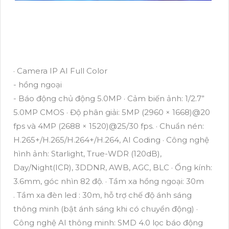
· Camera IP AI Full Color
- hồng ngoại
- Báo động chủ động 5.0MP · Cảm biến ảnh: 1/2.7”
5.0MP CMOS · Độ phân giải: 5MP (2960 × 1668)@20
fps và 4MP (2688 × 1520)@25/30 fps. · Chuẩn nén:
H.265+/H.265/H.264+/H.264, AI Coding · Công nghệ
hình ảnh: Starlight, True-WDR (120dB),
Day/Night(ICR), 3DDNR, AWB, AGC, BLC · Ống kính:
3.6mm, góc nhìn 82 độ. · Tầm xa hồng ngoại: 30m
. Tầm xa đèn led : 30m, hỗ trợ chế độ ánh sáng
thông minh (bật ánh sáng khi có chuyển động) ·
Công nghệ AI thông minh: SMD 4.0 lọc báo động