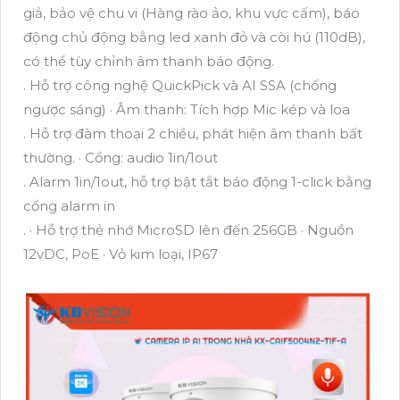
giả, bảo vệ chu vi (Hàng rào ảo, khu vực cấm), báo
động chủ động bằng led xanh đỏ và còi hú (110dB),
có thể tùy chỉnh âm thanh báo động.
. Hỗ trợ công nghệ QuickPick và AI SSA (chống
ngược sáng) · Âm thanh: Tích hợp Mic kép và loa
. Hỗ trợ đàm thoại 2 chiều, phát hiện âm thanh bất
thường. · Cổng: audio 1in/1out
. Alarm 1in/1out, hỗ trợ bật tắt báo động 1-click bằng
cổng alarm in
. · Hỗ trợ thẻ nhớ MicroSD lên đến 256GB · Nguồn
12vDC, PoE · Vỏ kim loại, IP67