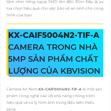
tầm nhìn hồng ngoại SMD lên đến 30m. Đây là sự
lựa chọn hiệu quả cho việc bảo vệ an ninh cho công
trình của bạn.
KX-CAIF5004N2-TIF-A
CAMERA TRONG NHÀ
5MP SẢN PHẨM CHẤT
LƯỢNG CỦA KBVISION
Camera An Ninh
KX-CAiF5004N2-TiF-A
là một sản
phẩm công nghệ cao với khả năng chống trộm
hiệu quả và xử lý hình ảnh trong điều kiện thiếu
sáng.