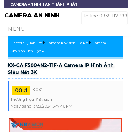
CAMERA AN NINH AN THÀNH PHÁT
CAMERA AN NINH
Hotline 0938.112.399
MENU
Camera Quan Sát
Camera Kbvision Giá Rẻ
Camera
Kbvision Tích Hợp Ai
KX-CAiF5004N2-TiF-A Camera IP Hình Ảnh
Siêu Nét 3K
00 ₫
00 ₫
Thương hiệu:
KBvision
Ngày đăng:
3/23/2024 5:47:46 PM