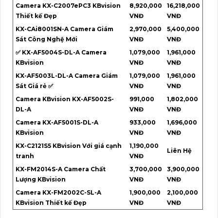
Camera KX-C2007ePC3 KBvision
8,920,000
16,218,000
Thiết kế Đẹp
VNĐ
VNĐ
KX-CAi8001SN-A Camera Giám
2,970,000
5,400,000
Sát Công Nghệ Mới
VNĐ
VNĐ
✅ KX-AF5004S-DL-A Camera
1,079,000
1,961,000
KBvision
VNĐ
VNĐ
KX-AF5003L-DL-A Camera Giám
1,079,000
1,961,000
Sát Giá rẻ ✅
VNĐ
VNĐ
Camera KBvision KX-AF5002S-
991,000
1,802,000
DL-A
VNĐ
VNĐ
Camera KX-AF5001S-DL-A
933,000
1,696,000
KBvision
VNĐ
VNĐ
KX-C2121S5 KBvision Với giá cạnh
1,190,000
Liên Hệ
tranh
VNĐ
KX-FM2014S-A Camera Chất
3,700,000
3,900,000
Lượng KBvision
VNĐ
VNĐ
Camera KX-FM2002C-SL-A
1,900,000
2,100,000
KBvision Thiết kế Đẹp
VNĐ
VNĐ