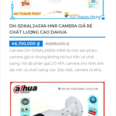
DH-SD6AL245XA-HNR CAMERA GIÁ RẺ
CHẤT LƯỢNG CAO DAHUA
46,100,000 ₫
65,858,000 ₫
Camera DH-SD6AL245XA-HNR là một sản phẩm
camera giá rẻ nhưng không hề hụt hẫn về chất
lượng. Với độ phân giải 2.0 MP, camera cho hình ảnh
sắc nét và chất lượng cao. Đặc biệt, camera có khả
năng quan sát ban đêm rõ ràng nhờ tính năng hồng
ngoại siêu xa. Camera cũng hỗ trợ truyền tải hình ảnh
qua mạng IP POE, đảm bảo sự ổn định và tiện lợi.
Starlight là ứng dụng được tích hợp trong camera
cho phép truyền tải hình ảnh qua mạng một cách
linh hoạt và chính xác. Thiết kế camera tinh tế và
sang trọng cũng là một ưu điểm nổi bật của sản