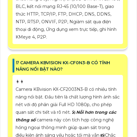
BLC, kết nối mạng RJ-45 (10/100 Base-T), giao
thức HTTP, TCP/IP, FTP, DHCP, DNS, DDNS,
NTP, RTSP, ONVIF, P2P, Ngiàm sát qua điện
thoại di động, Ứng dụng xem trực tiếp, ghi hình
KMeye 4, P2P.
⁉️ CAMERA KBVISION KX-CF0N3-B CÓ TÍNH
NĂNG NỔI BẬT NÀO?
️👩‍👩
Camera KBvision KX-CF2003N3-B có nhiều tính
năng nổi bật. Đầu tiên là chất lượng hình ảnh sắc
nét với độ phân giải Full HD 1080p, cho phép
quan sát chi tiết và rõ nét. 🎤
Nỗi hơn trong các
thông số
camera này còn tích hợp công nghệ
hồng ngoại thông minh giúp quan sát trong
điều kiện ánh sáng yếu hoặc tối mà vẫn 📸
Chắc