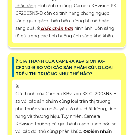
chắn rằng
hình ảnh rõ ràng. Camera KBvision KX-
CF2003N3-B còn có tính năng chống ngược
sáng giúp giảm thiểu hiện tượng bị mờ hoặc
sáng quá, ®️
chắc chắn hơn
hình ảnh luôn sáng
rõ dù trong các tình huống ánh sáng khó khăn.
❓ GIÁ THÀNH CỦA CAMERA KBVISION KX-
CF0N3-B SO VỚI CÁC SẢN PHẨM CÙNG LOẠI
TRÊN THỊ TRƯỜNG NHƯ THẾ NÀO?
🥇
Giá thành của Camera KBvision KX-CF2003N3-B
so với các sản phẩm cùng loại trên thị trường
phụ thuộc vào nhiều yếu tố như chất lượng, tính
năng và thương hiệu. Tuy nhiên, Camera
KBvision thường có giá thành cạnh tranh hơn so
với các đối thủ cùng phân khúc. ♻
Điểm nhấn