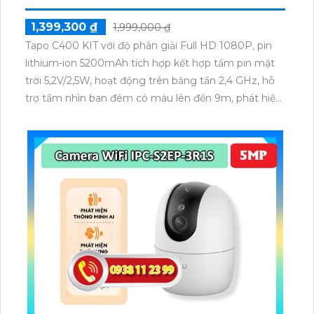
1,399,300 ₫
1,999,000 ₫
Tapo C400 KIT với độ phân giải Full HD 1080P, pin
lithium-ion 5200mAh tích hợp kết hợp tấm pin mặt
trời 5,2V/2,5W, hoạt động trên băng tần 2,4 GHz, hỗ
trợ tầm nhìn ban đêm có màu lên đến 9m, phát hiện
chuyển động và con người bằng AI, đồng thời lưu trữ
dữ liệu qua thẻ microSD lên đến 512GB.