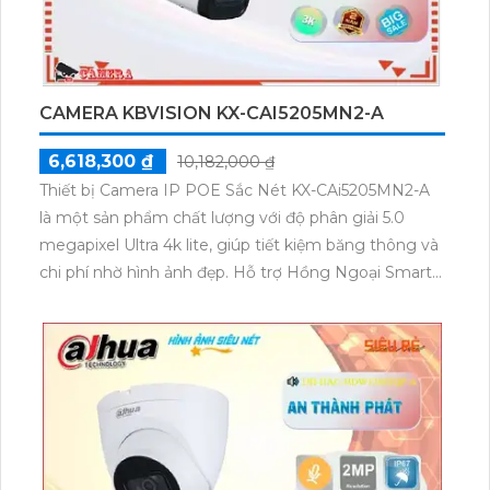
CAMERA KBVISION KX-CAI5205MN2-A
6,618,300 ₫
10,182,000 ₫
Thiết bị Camera IP POE Sắc Nét KX-CAi5205MN2-A
là một sản phẩm chất lượng với độ phân giải 5.0
megapixel Ultra 4k lite, giúp tiết kiệm băng thông và
chi phí nhờ hình ảnh đẹp. Hỗ trợ Hồng Ngoại Smart
IR cho khả năng giám sát ban đêm lên đến 60m. Với
thiết kế lắp đặt ngoài trời, thân kim loại chắc chắn và
chịu được thời tiết khắc nghiệt. Ứng dụng công nghệ
IP POE, hình ảnh sẽ không bị giảm chất lượng.
Ngoài ra, Camera IP này còn tích hợp khả năng sử
dụng Công Nghệ AI và thích hợp cho các dự án cao
cấp.