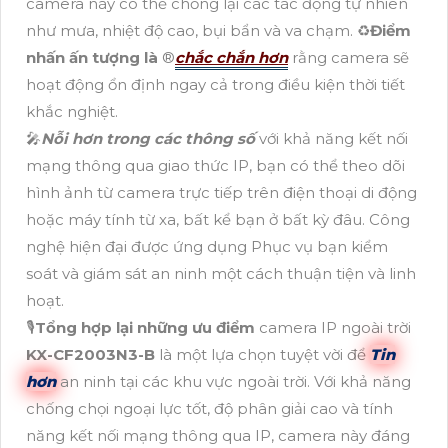
camera này có thể chống lại các tác động tự nhiên
như mưa, nhiệt độ cao, bụi bẩn và va chạm. ♻
Điểm
nhấn ấn tượng là
®️
chắc chắn hơn
rằng camera sẽ
hoạt động ổn định ngay cả trong điều kiện thời tiết
khắc nghiệt.
🎤
Nỗi hơn trong các thông số
với khả năng kết nối
mạng thông qua giao thức IP, bạn có thể theo dõi
hình ảnh từ camera trực tiếp trên điện thoại di động
hoặc máy tính từ xa, bất kể bạn ở bất kỳ đâu. Công
nghệ hiện đại được ứng dụng Phục vụ bạn kiểm
soát và giám sát an ninh một cách thuận tiện và linh
hoạt.
🎙
Tổng hợp lại những ưu điểm
camera IP ngoài trời
KX-CF2003N3-B
là một lựa chọn tuyệt vời để
Tin
hơn
an ninh tại các khu vực ngoài trời. Với khả năng
chống chọi ngoại lực tốt, độ phân giải cao và tính
năng kết nối mạng thông qua IP, camera này đáng