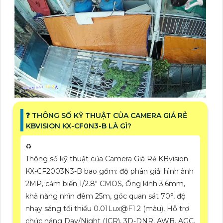
️❓ THÔNG SỐ KỸ THUẬT CỦA CAMERA GIÁ RẺ
KBVISION KX-CF0N3-B LÀ GÌ?
♻️
Thông số kỹ thuật của Camera Giá Rẻ KBvision
KX-CF2003N3-B bao gồm: độ phân giải hình ảnh
2MP, cảm biến 1/2.8" CMOS, Ống kính 3.6mm,
khả năng nhìn đêm 25m, góc quan sát 70°, độ
nhạy sáng tối thiểu 0.01Lux@F1.2 (màu), Hỗ trợ
chức năng Day/Night (ICR), 3D-DNR, AWB, AGC,