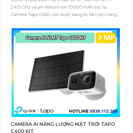
2.4/5 GHz và pin lithium-ion 10000 mAh sạc lại.
Camera Tapo C660 còn được trang bị tấm pin năng
lượng mặt trời 5.2V 2.5W, tích hợp AI phát hiện người,
thú cưng, phương tiện, lưu trữ thẻ microSD tối đa 512
GB.
CAMERA AI NĂNG LƯỢNG MẶT TRỜI TAPO
C400 KIT