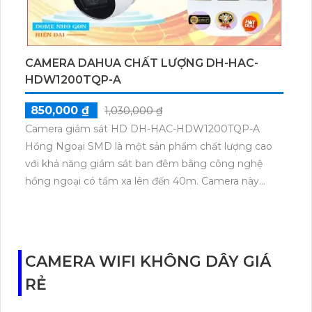
CAMERA DAHUA CHẤT LƯỢNG DH-HAC-
HDW1200TQP-A
850,000 ₫
1,030,000 ₫
Camera giám sát HD DH-HAC-HDW1200TQP-A
Hồng Ngoại SMD là một sản phẩm chất lượng cao
với khả năng giám sát ban đêm bằng công nghệ
hồng ngoại có tầm xa lên đến 40m. Camera này
được thiết kế dạng dome kim loại, rất thích hợp để
lắp đặt trong văn phòng. Đặc biệt, camera này có
khả năng sử dụng công nghệ AHD CVI TVI BCS,
giúp tái tạo hình ảnh và âm thanh rõ ràng trên cáp
CAMERA WIFI KHÔNG DÂY GIÁ
đồng trục. Chức năng thu âm ưu việt là một điểm nổi
RẺ
bật của sản phẩm này và nó cũng tương thích với
hồng ngoại SMD. Để hoàn thiện hệ thống giám sát,