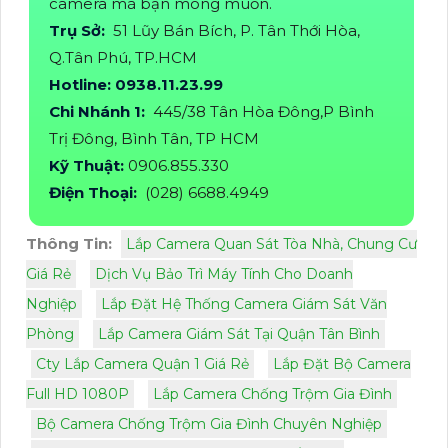
camera mà bạn mong muốn.
Trụ Sở:
51 Lũy Bán Bích, P. Tân Thới Hòa,
Q.Tân Phú, TP.HCM
Hotline: 0938.11.23.99
Chi Nhánh 1:
445/38 Tân Hòa Đông,P Bình
Trị Đông, Bình Tân, TP HCM
Kỹ Thuật:
0906.855.330
Điện Thoại:
(028) 6688.4949
Thông Tin:
Lắp Camera Quan Sát Tòa Nhà, Chung Cư
Giá Rẻ
Dịch Vụ Bảo Trì Máy Tính Cho Doanh
Nghiệp
Lắp Đặt Hệ Thống Camera Giám Sát Văn
Phòng
Lắp Camera Giám Sát Tại Quận Tân Bình
Cty Lắp Camera Quận 1 Giá Rẻ
Lắp Đặt Bộ Camera
Full HD 1080P
Lắp Camera Chống Trộm Gia Đình
Bộ Camera Chống Trộm Gia Đình Chuyên Nghiệp