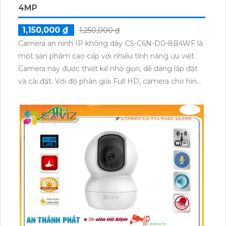
4MP
1,150,000 ₫
1,250,000 ₫
Camera an ninh IP không dây CS-C6N-D0-8B4WF là
một sản phẩm cao cấp với nhiều tính năng ưu việt.
Camera này được thiết kế nhỏ gọn, dễ dàng lắp đặt
và cài đặt. Với độ phân giải Full HD, camera cho hình
ảnh sắc nét, chất lượng cao, đem lại trải nghiệm xem
hình ảnh chân thực. Camera IP không dây này cũng
hỗ trợ kết nối Wi-Fi, giúp người dùng dễ dàng kiểm
soát và xem trực tiếp hình ảnh từ xa thông qua điện
thoại di động hoặc máy tính. Ngoài ra, tính năng
cảnh báo chuyển động, hỗ trợ thẻ nhớ lên đến
128GB giúp ghi lại các sự kiện quan trọng. Sản phẩm
này đáp ứng tốt nhu cầu bảo vệ an ninh của gia đình,
văn phòng, cửa hàng và các khu vực khác.