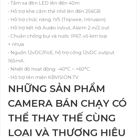
• Tầm xa đèn LED lên đến 40m
• Hỗ trợ khe cắm thẻ nhớ lên đến 256GB
• Hỗ trợ chức năng: IVS (Tripwire, Intrusion)
• Hỗ trợ kết nối Audio in/out, Alarm 2 in/2 out
• Chuẩn chống bụi và nước IP67, vỏ kim loại
+ nhựa
• Nguồn 12vDC/PoE, hỗ trợ cổng 12vDC output
165mA.
• Nhiệt độ hoạt động: -40°C ~ +60°C
• Hỗ trợ tên miền KBVISION.TV
NHỮNG SẢN PHẨM
CAMERA BÁN CHẠY CÓ
THỂ THAY THẾ CÙNG
LOẠI VÀ THƯƠNG HIỆU