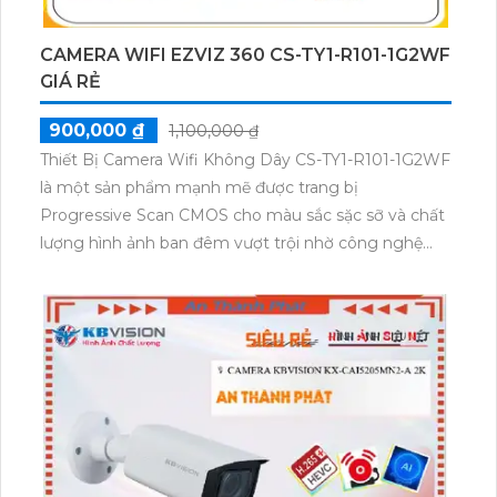
CAMERA WIFI EZVIZ 360 CS-TY1-R101-1G2WF
GIÁ RẺ
900,000 ₫
1,100,000 ₫
Thiết Bị Camera Wifi Không Dây CS-TY1-R101-1G2WF
là một sản phẩm mạnh mẽ được trang bị
Progressive Scan CMOS cho màu sắc sặc sỡ và chất
lượng hình ảnh ban đêm vượt trội nhờ công nghệ
Hồng Ngoại 10m. Với sự sáng tạo của công nghệ IP
Wifi, thiết bị giúp tiết kiệm chi phí cho hệ thống giám
sát lớn mà vẫn đảm bảo sự sắc nét với độ phân giải
2.0 MP. Đặc biệt, việc tích hợp công nghệ nhìn đêm
Hồng Ngoại và Smart IR giúp xử lý chói sáng tốt.
Bên cạnh đó, thiết bị còn hỗ trợ các định dạng nén
H.265+/H.265/H.264+/H.264 giúp tiết kiệm 50% dung
lượng.