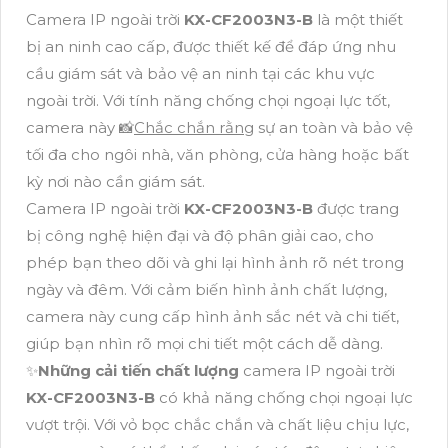
Camera IP ngoài trời
KX-CF2003N3-B
là một thiết
bị an ninh cao cấp, được thiết kế để đáp ứng nhu
cầu giám sát và bảo vệ an ninh tại các khu vực
ngoài trời. Với tính năng chống chọi ngoại lực tốt,
camera này 📸
Chắc chắn rằng
sự an toàn và bảo vệ
tối đa cho ngôi nhà, văn phòng, cửa hàng hoặc bất
kỳ nơi nào cần giám sát.
Camera IP ngoài trời
KX-CF2003N3-B
được trang
bị công nghệ hiện đại và độ phân giải cao, cho
phép bạn theo dõi và ghi lại hình ảnh rõ nét trong
ngày và đêm. Với cảm biến hình ảnh chất lượng,
camera này cung cấp hình ảnh sắc nét và chi tiết,
giúp bạn nhìn rõ mọi chi tiết một cách dễ dàng.
✨
Những cải tiến chất lượng
camera IP ngoài trời
KX-CF2003N3-B
có khả năng chống chọi ngoại lực
vượt trội. Với vỏ bọc chắc chắn và chất liệu chịu lực,