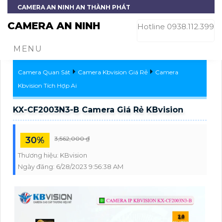
CAMERA AN NINH AN THÀNH PHÁT
CAMERA AN NINH
Hotline 0938.112.399
MENU
Camera Quan Sát
Camera Kbvision Giá Rẻ
Camera
Kbvision Tích Hợp Ai
KX-CF2003N3-B Camera Giá Rẻ KBvision
30%
3,562,000 ₫
Thương hiệu:
KBvision
Ngày đăng:
6/28/2023 9:56:38 AM