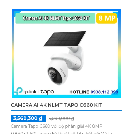
bạn có thể kết nối camera này với đầu ghi để có thể
ghi lại và theo dõi.
CAMERA AI 4K NLMT TAPO C660 KIT
3,569,300 ₫
5,099,000 ₫
Camera Tapo C660 với độ phân giải 4K 8MP
(3840×2160), zoom kỹ thuật số 18×, kết nối Wi-Fi