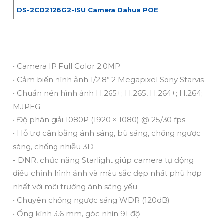
DS-2CD2126G2-ISU Camera Dahua POE
• Camera IP Full Color 2.0MP
• Cảm biến hình ảnh 1/2.8” 2 Megapixel Sony Starvis
• Chuẩn nén hình ảnh H.265+; H.265, H.264+; H.264;
MJPEG
• Độ phân giải 1080P (1920 × 1080) @ 25/30 fps
• Hỗ trợ cân bằng ánh sáng, bù sáng, chống ngược
sáng, chống nhiễu 3D
- DNR, chức năng Starlight giúp camera tự động
điều chỉnh hình ảnh và màu sắc đẹp nhất phù hợp
nhất với môi trường ánh sáng yếu
• Chuyên chống ngược sáng WDR (120dB)
• Ống kính 3.6 mm, góc nhìn 91 độ