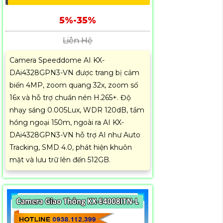
5%-35%
Liên Hệ
Camera Speeddome AI KX-
DAi4328GPN3-VN được trang bị cảm
biến 4MP, zoom quang 32x, zoom số
16x và hỗ trợ chuẩn nén H.265+. Độ
nhạy sáng 0.005Lux, WDR 120dB, tầm
hồng ngoại 150m, ngoài ra AI KX-
DAi4328GPN3-VN hỗ trợ AI như Auto
Tracking, SMD 4.0, phát hiện khuôn
mặt và lưu trữ lên đến 512GB.