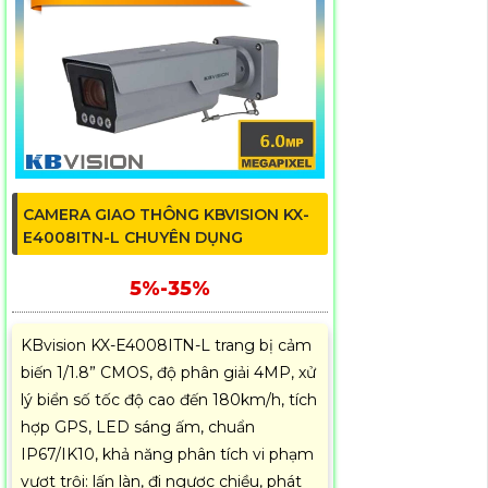
CAMERA GIAO THÔNG KBVISION KX-
E4008ITN-L CHUYÊN DỤNG
5%-35%
KBvision KX-E4008ITN-L trang bị cảm
biến 1/1.8” CMOS, độ phân giải 4MP, xử
lý biển số tốc độ cao đến 180km/h, tích
hợp GPS, LED sáng ấm, chuẩn
IP67/IK10, khả năng phân tích vi phạm
vượt trội: lấn làn, đi ngược chiều, phát