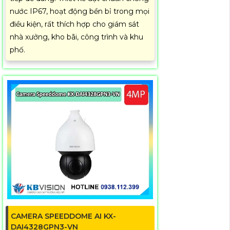
nước IP67, hoạt động bền bỉ trong mọi
điều kiện, rất thích hợp cho giám sát
nhà xưởng, kho bãi, công trình và khu
phố.
CAMERA SPEEDDOME AI KX-
DAI4328GPN3-VN