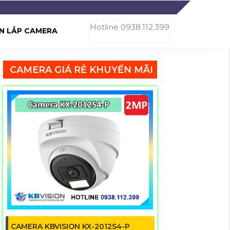
Hotline 0938.112.399
N LẮP CAMERA
CAMERA GIÁ RẺ KHUYẾN MÃI
CAMERA KBVISION KX-2012S4-P