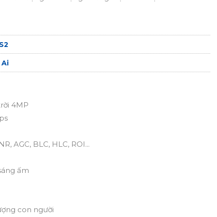
S2
 Ai
trời 4MP
fps
R, AGC, BLC, HLC, ROI...
 sáng ấm
tượng con người