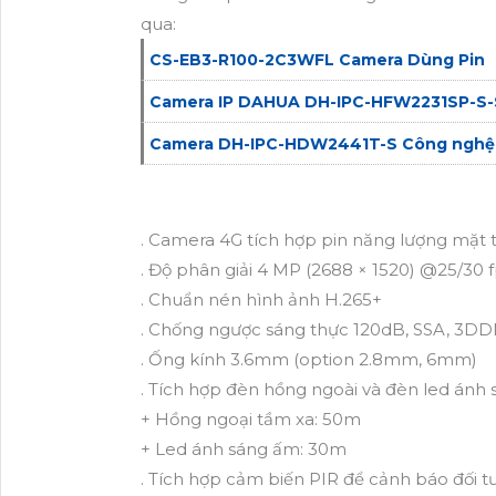
qua:
CS-EB3-R100-2C3WFL Camera Dùng Pin
Camera IP DAHUA DH-IPC-HFW2231SP-S-
Camera DH-IPC-HDW2441T-S Công nghệ
. Camera 4G tích hợp pin năng lượng mặt 
. Độ phân giải 4 MP (2688 × 1520) @25/30 
. Chuẩn nén hình ảnh H.265+
. Chống ngược sáng thực 120dB, SSA, 3DDN
. Ống kính 3.6mm (option 2.8mm, 6mm)
. Tích hợp đèn hồng ngoài và đèn led ánh
+ Hồng ngoại tầm xa: 50m
+ Led ánh sáng ấm: 30m
. Tích hợp cảm biến PIR để cảnh báo đối 