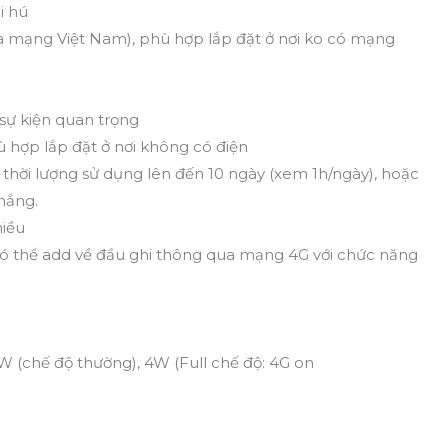
i hú
nhà mạng Việt Nam), phù hợp lắp đặt ở nơi ko có mạng
sự kiện quan trọng
ù hợp lắp đặt ở nơi không có điện
 thời lượng sử dụng lên đến 10 ngày (xem 1h/ngày), hoặc
 nắng.
hiều
 có thể add về đầu ghi thông qua mạng 4G với chức năng
.1W (chế độ thường), 4W (Full chế độ: 4G on