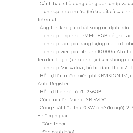
. Cảnh báo chủ động bằng đèn chớp và cò
. Tích hợp khe sim 4G (hỗ trợ tất cả các 
Internet
. Ăng-ten kép giúp bắt sóng ổn định hơn.
. Tích hợp chip nhớ eMMC 8GB để ghi các 
. Tích hợp tấm pin năng lượng mặt trời, ph
. Tích hợp viên pin Lithium 10.000mAh cho
lên đến 10 giờ (xem liên tục) khi không có
. Tích hợp Mic và loa , hỗ trợ đàm thoại 2 c
. Hỗ trợ tên miền miễn phí KBVISION.TV ,
Auto Register.
. Hỗ trợ thẻ nhớ tối đa 256GB
. Cổng nguồn: MicroUSB 5VDC
. Công suất tiêu thụ: 0.3W (chế độ ngủ), 2
+ hồng ngoại
+ Đàm thoại
+ đèn cảnh báo)