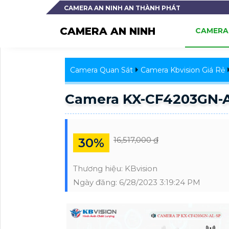
CAMERA AN NINH AN THÀNH PHÁT
CAMERA AN NINH
CAMERA 
Camera Quan Sát
Camera Kbvision Giá Rẻ
Camera KX-CF4203GN-A
16,517,000 ₫
30%
Thương hiệu:
KBvision
Ngày đăng:
6/28/2023 3:19:24 PM