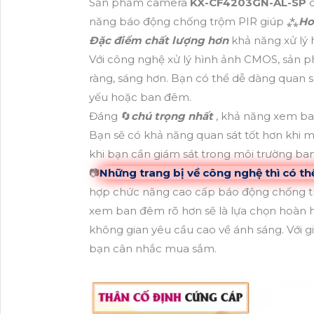
Sản phẩm camera
KX-CF4203GN-AL-SP
năng báo động chống trộm PIR giúp ⁂
Ho
Đặc điểm chất lượng hơn
khả năng xử lý 
Với công nghệ xử lý hình ảnh CMOS, sản 
ràng, sáng hơn. Bạn có thể dễ dàng quan sá
yếu hoặc ban đêm.
Đáng 🔄
chú trọng nhất
, khả năng xem ban
Bạn sẽ có khả năng quan sát tốt hơn khi mô
khi bạn cần giám sát trong môi trường ba
📷
Những trang bị về công nghệ thì có t
hợp chức năng cao cấp báo động chống trộ
xem ban đêm rõ hơn sẽ là lựa chọn hoàn h
không gian yêu cầu cao về ánh sáng. Với 
bạn cân nhắc mua sắm.