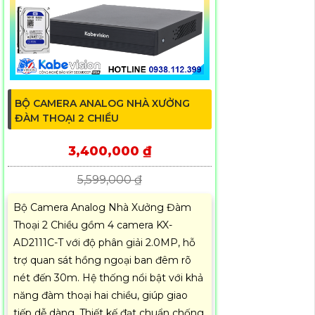
BỘ CAMERA ANALOG NHÀ XƯỞNG
ĐÀM THOẠI 2 CHIỀU
3,400,000 ₫
5,599,000 ₫
Bộ Camera Analog Nhà Xưởng Đàm
Thoại 2 Chiều gồm 4 camera KX-
AD2111C-T với độ phân giải 2.0MP, hỗ
trợ quan sát hồng ngoại ban đêm rõ
nét đến 30m. Hệ thống nổi bật với khả
năng đàm thoại hai chiều, giúp giao
tiếp dễ dàng. Thiết kế đạt chuẩn chống