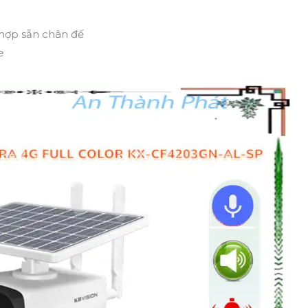
 hợp sẵn chân đế
e