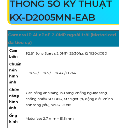
THÔNG SỐ KỸ THUẬT
KX-D2005MN-EAB
Camera IP AI ePoE 2.0MP ngoài trời (Motorized
đa tiêu cự)
Cảm
1/2.8” Sony Starvis 2.0MP, 25/30fps @ 1920x1080
biến
Chuẩn
nén
H.265+ / H.265 / H.264+ / H.264
hình
ảnh
Chức
Cân bằng ánh sáng, bù sáng, chống ngược sáng,
năng
chống nhiễu 3D-DNR, Starlight (tự động điều chỉnh
hình
ánh sáng yếu), WDR 120dB
ảnh
Ống
Motorized 2.7 mm – 13.5 mm
kính