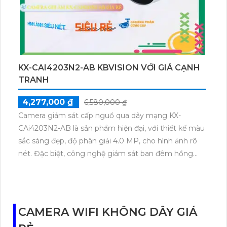
KX-CAI4203N2-AB KBVISION VỚI GIÁ CẠNH
TRANH
4,277,000 ₫
6,580,000 ₫
Camera giám sát cấp nguồ qua dây mạng KX-
CAi4203N2-AB là sản phẩm hiện đại, với thiết kế màu
sắc sáng đẹp, độ phân giải 4.0 MP, cho hình ảnh rõ
nét. Đặc biệt, công nghệ giám sát ban đêm hồng
ngoại 50m giúp quan sát chính xác trong môi trường
thiếu ánh sáng. Sản phẩm trang bị công nghệ IP
POE, cho phép truyền tải hình ảnh qua mạng một
cách nhanh chóng. Hồng ngoại Smart IR Camera
CAMERA WIFI KHÔNG DÂY GIÁ
giúp điều chỉnh ánh sáng một cách thông minh, tạo