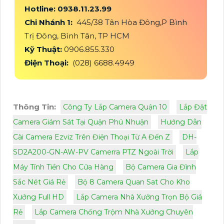
Hotline: 0938.11.23.99
Chi Nhánh 1:
445/38 Tân Hòa Đông,P Bình
Trị Đông, Bình Tân, TP HCM
Kỹ Thuật:
0906.855.330
Điện Thoại:
(028) 6688.4949
Thông Tin:
Công Ty Lắp Camera Quận 10
Lắp Đặt
Camera Giám Sát Tại Quận Phú Nhuận
Hướng Dẫn
Cài Camera Ezviz Trên Điện Thoại Từ A Đến Z
DH-
SD2A200-GN-AW-PV Camerra PTZ Ngoài Trời
Lắp
Máy Tính Tiền Cho Cửa Hàng
Bộ Camera Gia Đình
Sắc Nét Giá Rẻ
Bộ 8 Camera Quan Sat Cho Kho
Xưởng Full HD
Lắp Camera Nhà Xưởng Trọn Bộ Giá
Rẻ
Lắp Camera Chống Trộm Nhà Xưởng Chuyên