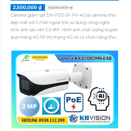
2,500,000 ₫
3,500,000 ₫
Camera giám sát DH-P3D-3F-PV-4G là camera nhìn
đẹp mắt với 2 mắt ngoài trời sử dụng công nghệ
hình ảnh sắc nét 3.0 MP. Hình ảnh chất lượng truyền
qua mạng 4G hỗ trợ mạng 4G và có chức năng thu
âm và loa tích hợp.Tích hợp cảm biến chuyển động
chống trộm kích hoạt còi hú và đèn nhấp nháy.