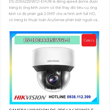
DS-2DE4225IWG1-EHUN là dòng speed dome được
trang bị ống kính zoom có thể thay đổi tiêu cự, ống
kính có độ phân giải 2.0MP cho ra hình ảnh full HD,
có trang bị thuật toán AcuSense phân biệt người và
phương tiện, trang bị micro và loa giúp đàm thoại 2
chiều, nhìn ban đêm bằng hồng ngoại 100m.