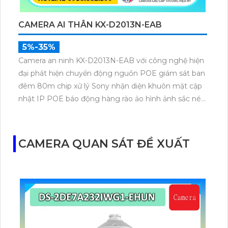
CAMERA AI THÂN KX-D2013N-EAB
5%-35%
Camera an ninh KX-D2013N-EAB với công nghệ hiện
đại phát hiện chuyển động nguồn POE giám sát ban
đêm 80m chip xử lý Sony nhận diện khuôn mặt cập
nhật IP POE báo động hàng rào ảo hình ảnh sắc nét
2.0 MP H.265 công nghệ Hồng Ngoại Smart IR tối
ưu xem ban đêm.
CAMERA QUAN SÁT ĐỀ XUẤT