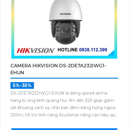
CAMERA HIKVISION DS-2DE7A232IWG1-
EHUN
5%-35%
DS-2DE7A232IWG1-EHUN là dòng speed dome
trang bị ống kính quang học lên đến 32X giúp giám
sát khoảng cách xa, nhìn ban đêm bằng hồng ngoại
200m, hỗ trợ tính năng AcuSense nâng cao hiệu quả
giám sát an ninh, có tốc độ lấy nét cao nhờ công
nghệ Self-learning