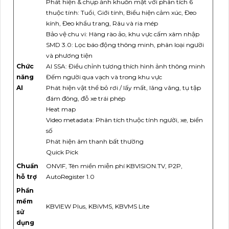
Phát hiện & chụp ảnh khuôn mặt với phân tích 6
thuộc tính: Tuổi, Giới tính, Biểu hiện cảm xúc, Đeo
kính, Đeo khẩu trang, Râu và ria mép
Bảo vệ chu vi: Hàng rào ảo, khu vực cấm xâm nhập
SMD 3.0: Lọc báo động thông minh, phân loại người
và phương tiện
Chức
AI SSA: Điều chỉnh tương thích hình ảnh thông minh
năng
Đếm người qua vạch và trong khu vực
AI
Phát hiện vật thể bỏ rơi / lấy mất, lãng vãng, tụ tập
đám đông, đỗ xe trái phép
Heat map
Video metadata: Phân tích thuộc tính người, xe, biển
số
Phát hiện âm thanh bất thường
Quick Pick
Chuẩn
ONVIF, Tên miền miễn phí KBVISION.TV, P2P,
hỗ trợ
AutoRegister 1.0
Phần
mềm
KBVIEW Plus, KBiVMS, KBVMS Lite
sử
dụng