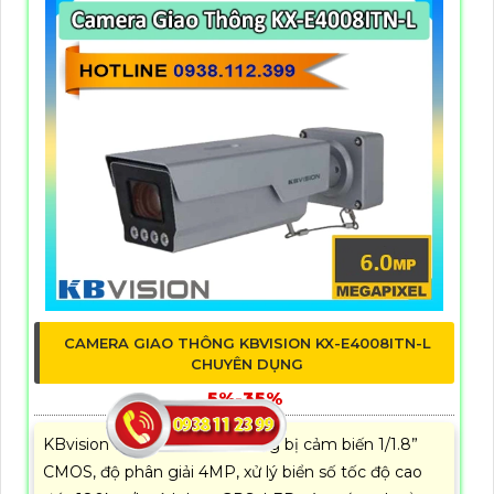
CAMERA GIAO THÔNG KBVISION KX-E4008ITN-L
CHUYÊN DỤNG
5%-35%
KBvision KX-E4008ITN-L trang bị cảm biến 1/1.8”
CMOS, độ phân giải 4MP, xử lý biển số tốc độ cao