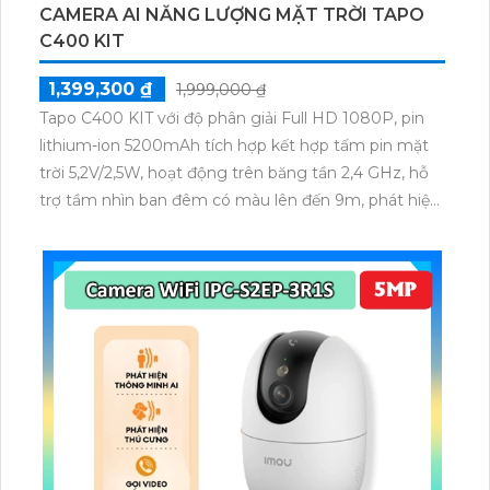
CAMERA AI NĂNG LƯỢNG MẶT TRỜI TAPO
C400 KIT
1,399,300 ₫
1,999,000 ₫
Tapo C400 KIT với độ phân giải Full HD 1080P, pin
lithium-ion 5200mAh tích hợp kết hợp tấm pin mặt
trời 5,2V/2,5W, hoạt động trên băng tần 2,4 GHz, hỗ
trợ tầm nhìn ban đêm có màu lên đến 9m, phát hiện
chuyển động và con người bằng AI, đồng thời lưu trữ
dữ liệu qua thẻ microSD lên đến 512GB.