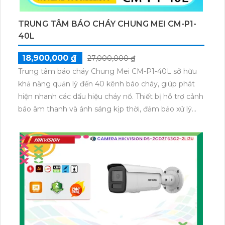
TRUNG TÂM BÁO CHÁY CHUNG MEI CM-P1-
40L
18,900,000 ₫
27,000,000 ₫
Trung tâm báo cháy Chung Mei CM-P1-40L sở hữu
khả năng quản lý đến 40 kênh báo cháy, giúp phát
hiện nhanh các dấu hiệu cháy nổ. Thiết bị hỗ trợ cảnh
báo âm thanh và ánh sáng kịp thời, đảm bảo xử lý
tình huống khẩn cấp hiệu quả. Sản phẩm tích hợp dễ
dàng với nhiều loại cảm biến, tối ưu bảo vệ an toàn.