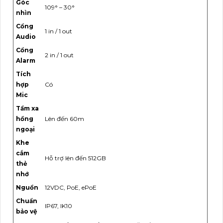
Góc
109° – 30°
nhìn
Cổng
1 in / 1 out
Audio
Cổng
2 in / 1 out
Alarm
Tích
hợp
Có
Mic
Tầm xa
hồng
Lên đến 60m
ngoại
Khe
cắm
Hỗ trợ lên đến 512GB
thẻ
nhớ
Nguồn
12VDC, PoE, ePoE
Chuẩn
IP67, IK10
bảo vệ