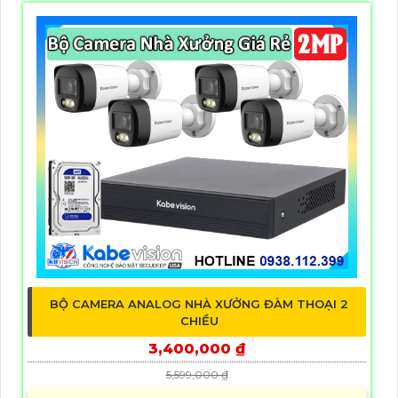
BỘ CAMERA ANALOG NHÀ XƯỞNG ĐÀM THOẠI 2
CHIỀU
3,400,000 ₫
5,599,000 ₫