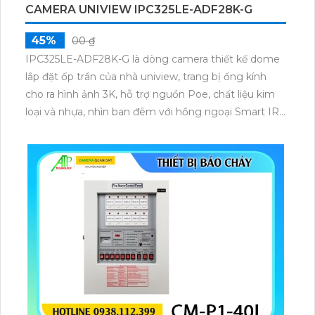
CAMERA UNIVIEW IPC325LE-ADF28K-G
45%
00 ₫
IPC325LE-ADF28K-G là dòng camera thiết kế dome
lắp đặt ốp trần của nhà uniview, trang bị ống kính
cho ra hình ảnh 3K, hỗ trợ nguồn Poe, chất liệu kim
loại và nhựa, nhìn ban đêm với hồng ngoại Smart IR
với khoảng cách 30m, trang bị chống ngược sáng
DWDR 120 db