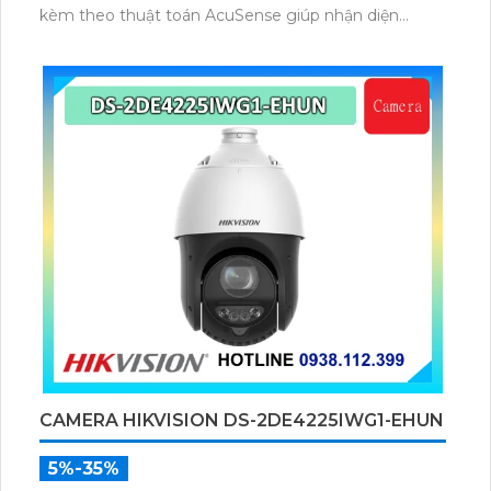
kèm theo thuật toán AcuSense giúp nhận diện
chuẩn người và phương tiện, nhìn ban đêm hồng
ngoại tầm xa lên đến 100m.
CAMERA HIKVISION DS-2DE4225IWG1-EHUN
5%-35%