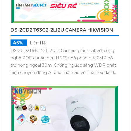
DS-2CD2T63G2-2LI2U CAMERA HIKVISION
45%
Liên Hệ
DS-2CD2T63G2-2LI2U là Camera giám sát với công
nghệ POE chuẩn nén H.265+ độ phân giải 6MP hỗ
trợ hồng ngoại 30m. Chống ngược sáng WDR phát
hiện chuyển động AI bảo mật cao với mã hóa đa lớp.
Hỗ trợ thẻ nhớ MicroSD cung cấp hình ảnh sắc nét
trong mọi điều kiện ánh sáng.