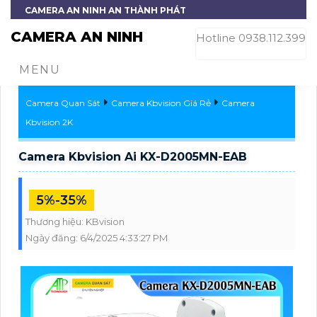
CAMERA AN NINH AN THÀNH PHÁT
CAMERA AN NINH
Hotline 0938.112.399
MENU
Camera Quan Sát
Camera Kbvision Giá Rẻ
Camera
Kbvision 2K
Camera Kbvision Ai KX-D2005MN-EAB
5%-35%
Thương hiệu:
KBvision
Ngày đăng:
6/4/2025 4:33:27 PM