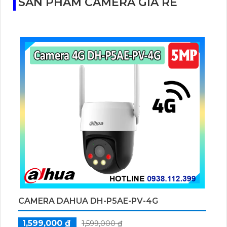
SẢN PHẨM CAMERA GIÁ RẺ
CAMERA DAHUA DH-P5AE-PV-4G
1,599,000 ₫
1,599,000 ₫