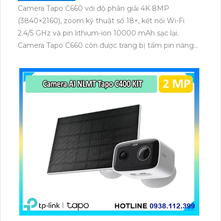
Camera Tapo C660 với độ phân giải 4K 8MP
(3840×2160), zoom kỹ thuật số 18×, kết nối Wi-Fi
2.4/5 GHz và pin lithium-ion 10000 mAh sạc lại.
Camera Tapo C660 còn được trang bị tấm pin năng
lượng mặt trời 5.2V 2.5W, tích hợp AI phát hiện người,
thú cưng, phương tiện, lưu trữ thẻ microSD tối đa 512
GB.