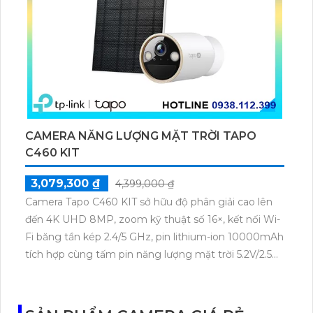
CAMERA NĂNG LƯỢNG MẶT TRỜI TAPO
C460 KIT
3,079,300 ₫
4,399,000 ₫
Camera Tapo C460 KIT sở hữu độ phân giải cao lên
đến 4K UHD 8MP, zoom kỹ thuật số 16×, kết nối Wi-
Fi băng tần kép 2.4/5 GHz, pin lithium-ion 10000mAh
tích hợp cùng tấm pin năng lượng mặt trời 5.2V/2.5W.
Tapo C460 KIT cũng hỗ trợ quan sát ban đêm màu
với cảm biến Starlight, tầm nhìn lên đến 15 m.