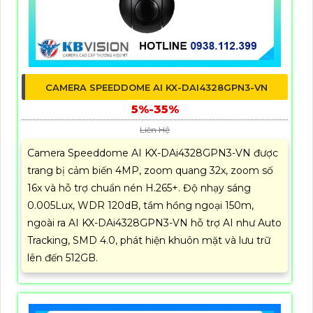
CAMERA SPEEDDOME AI KX-DAI4328GPN3-VN
5%-35%
Liên Hệ
Camera Speeddome AI KX-DAi4328GPN3-VN được
trang bị cảm biến 4MP, zoom quang 32x, zoom số
16x và hỗ trợ chuẩn nén H.265+. Độ nhạy sáng
0.005Lux, WDR 120dB, tầm hồng ngoại 150m,
ngoài ra AI KX-DAi4328GPN3-VN hỗ trợ AI như Auto
Tracking, SMD 4.0, phát hiện khuôn mặt và lưu trữ
lên đến 512GB.