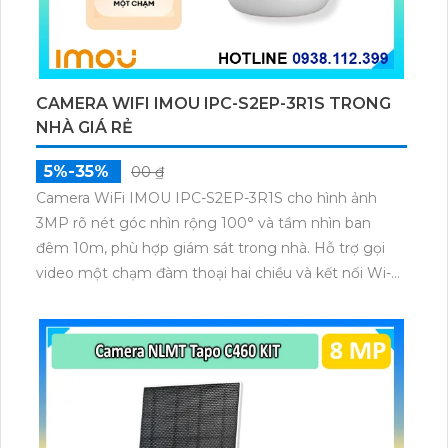
CAMERA WIFI IMOU IPC-S2EP-3R1S TRONG
NHÀ GIÁ RẺ
5%-35%
00 ₫
Camera WiFi IMOU IPC-S2EP-3R1S cho hình ảnh
3MP rõ nét góc nhìn rộng 100° và tầm nhìn ban
đêm 10m, phù hợp giám sát trong nhà. Hỗ trợ gọi
video một chạm đàm thoại hai chiều và kết nối Wi-Fi
ổn định giúp quan sát từ xa. Lưu trữ linh hoạt qua thẻ
microSD tối đa 256GB hoặc lưu đám mây dễ lắp đặt
cho gia đình và văn phòng nhỏ.