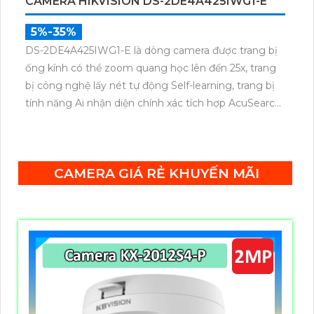
CAMERA HIKVISION DS-2DE4A425IWG1-E
5%-35%
DS-2DE4A425IWG1-E là dòng camera được trang bị
ống kính có thể zoom quang học lên đến 25x, trang
bị công nghệ lấy nét tự động Self-learning, trang bị
tính năng Ai nhận diện chính xác tích hợp AcuSearch
khi kết hợp chung với đầu ghi hình, nhìn ban đêm
bằng hồng ngoại 50m.
CAMERA GIÁ RẺ KHUYẾN MÃI