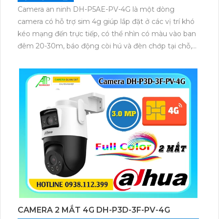
Camera an ninh DH-P5AE-PV-4G là một dòng
camera có hỗ trợ sim 4g giúp lắp đặt ở các vị trí khó
kéo mạng đến trực tiếp, có thể nhìn có màu vào ban
đêm 20-30m, báo động còi hú và đèn chớp tại chỗ,
tích hợp khả năng quay xoay 360 độ ấn tượng,
chống nước IP 66
CAMERA 2 MẮT 4G DH-P3D-3F-PV-4G