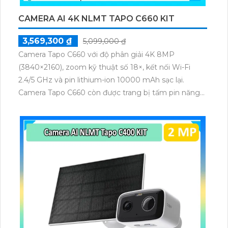
CAMERA AI 4K NLMT TAPO C660 KIT
3,569,300 ₫
5,099,000 ₫
Camera Tapo C660 với độ phân giải 4K 8MP
(3840×2160), zoom kỹ thuật số 18×, kết nối Wi-Fi
2.4/5 GHz và pin lithium-ion 10000 mAh sạc lại.
Camera Tapo C660 còn được trang bị tấm pin năng
lượng mặt trời 5.2V 2.5W, tích hợp AI phát hiện người,
thú cưng, phương tiện, lưu trữ thẻ microSD tối đa 512
GB.