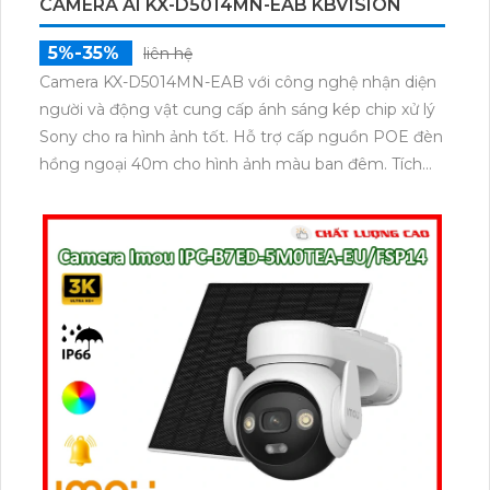
CAMERA AI KX-D5014MN-EAB KBVISION
5%-35%
liên hệ
Camera KX-D5014MN-EAB với công nghệ nhận diện
người và động vật cung cấp ánh sáng kép chip xử lý
Sony cho ra hình ảnh tốt. Hỗ trợ cấp nguồn POE đèn
hồng ngoại 40m cho hình ảnh màu ban đêm. Tích
hợp khu vực cấm chống xâm nhập lưu trữ trên thẻ
512GB