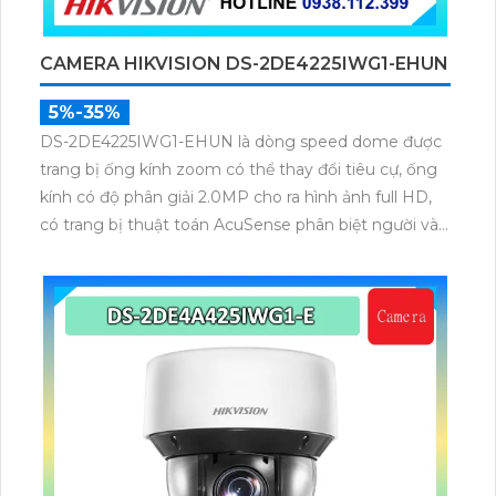
CAMERA HIKVISION DS-2DE4225IWG1-EHUN
5%-35%
DS-2DE4225IWG1-EHUN là dòng speed dome được
trang bị ống kính zoom có thể thay đổi tiêu cự, ống
kính có độ phân giải 2.0MP cho ra hình ảnh full HD,
có trang bị thuật toán AcuSense phân biệt người và
phương tiện, trang bị micro và loa giúp đàm thoại 2
chiều, nhìn ban đêm bằng hồng ngoại 100m.