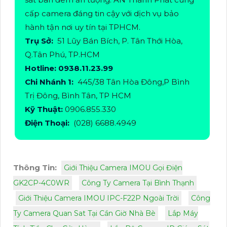
cấp camera đáng tin cậy với dịch vụ bảo
hành tận nơi uy tín tại TPHCM.
Trụ Sở:
51 Lũy Bán Bích, P. Tân Thới Hòa,
Q.Tân Phú, TP.HCM
Hotline: 0938.11.23.99
Chi Nhánh 1:
445/38 Tân Hòa Đông,P Bình
Trị Đông, Bình Tân, TP HCM
Kỹ Thuật:
0906.855.330
Điện Thoại:
(028) 6688.4949
Thông Tin:
Giới Thiệu Camera IMOU Gọi Điện
GK2CP-4C0WR
Công Ty Camera Tại Bình Thạnh
Giới Thiệu Camera IMOU IPC-F22P Ngoài Trời
Công
Ty Camera Quan Sat Tại Cần Giờ Nhà Bè
Lắp Máy