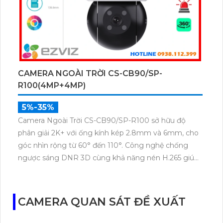
CAMERA NGOÀI TRỜI CS-CB90/SP-
R100(4MP+4MP)
5%-35%
Camera Ngoài Trời CS-CB90/SP-R100 sở hữu độ
phân giải 2K+ với ống kính kép 2.8mm và 6mm, cho
góc nhìn rộng từ 60° đến 110°. Công nghệ chống
ngược sáng DNR 3D cùng khả năng nén H.265 giúp
hình ảnh rõ nét, tiết kiệm dung lượng lưu trữ. CS-
CB90/SP-R100 hoạt động bền bỉ với chuẩn IP65, pin
10.400mAh và hỗ trợ kết nối Wi-Fi 6.
CAMERA QUAN SÁT ĐỀ XUẤT