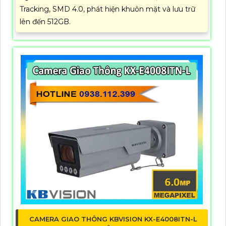
Tracking, SMD 4.0, phát hiện khuôn mặt và lưu trữ
lên đến 512GB.
CAMERA GIAO THÔNG KBVISION KX-E4008ITN-L