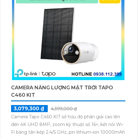
CAMERA NĂNG LƯỢNG MẶT TRỜI TAPO
C460 KIT
3,079,300 ₫
4,399,000 ₫
Camera Tapo C460 KIT sở hữu độ phân giải cao lên
đến 4K UHD 8MP, zoom kỹ thuật số 16×, kết nối Wi-
Fi băng tần kép 2.4/5 GHz, pin lithium-ion 10000mAh