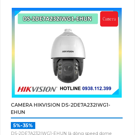
CAMERA HIKVISION DS-2DE7A232IWG1-
EHUN
5%-35%
DS-2DE7A232IWG1-EHUN là dòng speed dome