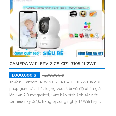
chính là camera tối ưu với mức giá vô cùng hấp dẫn.
CAMERA WIFI EZVIZ CS-CP1-R105-1L2WF
1,000,000 ₫
1,200,000 ₫
Thiết bị Camera IP Wifi CS-CP1-R105-1L2WF là giải
pháp giám sát chất lượng vượt trội với độ phân giải
lên đến 2.0 megapixel, đảm bảo hình ảnh sắc nét.
Camera này được trang bị công nghệ IP Wifi hiện
đại, giúp không bị giảm chất lượng dù trong điều
kiện ánh sáng yếu. Hồng Ngoại Smart IR cho phép