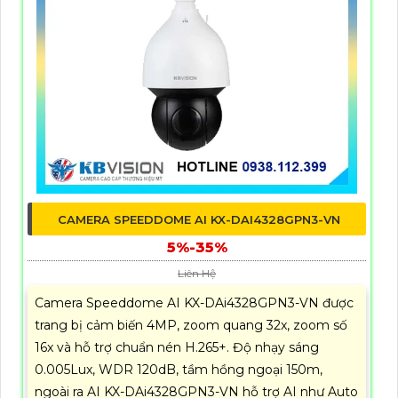
CAMERA SPEEDDOME AI KX-DAI4328GPN3-VN
5%-35%
Liên Hệ
Camera Speeddome AI KX-DAi4328GPN3-VN được
trang bị cảm biến 4MP, zoom quang 32x, zoom số
16x và hỗ trợ chuẩn nén H.265+. Độ nhạy sáng
0.005Lux, WDR 120dB, tầm hồng ngoại 150m,
ngoài ra AI KX-DAi4328GPN3-VN hỗ trợ AI như Auto