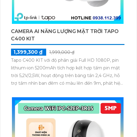
CAMERA AI NĂNG LƯỢNG MẶT TRỜI TAPO
C400 KIT
1,399,300 ₫
1,999,000 ₫
Tapo C400 KIT với độ phân giải Full HD 1080P, pin
lithium-ion 5200mAh tích hợp kết hợp tấm pin mặt
trời 5,2V/2,5W, hoạt động trên băng tần 2,4 GHz, hỗ
trợ tầm nhìn ban đêm có màu lên đến 9m, phát hiện
chuyển động và con người bằng AI, đồng thời lưu trữ
dữ liệu qua thẻ microSD lên đến 512GB.