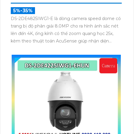
5%-35%
DS-2DE4825IWG1-E là dòng camera speed dome có
trang bị độ phân giải 8.0MP cho ra hình ảnh sắc nét
lên đến 4K, ống kính có thể zoom quang học 25x,
kèm theo thuật toán AcuSense giúp nhận diện
chuẩn người và phương tiện, nhìn ban đêm hồng
ngoại tầm xa lên đến 100m.