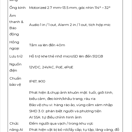
Ống kính
Motorized 2.7 mm–13.5 mm, góc nhìn 114° – 32°
Âm
thanh &
Audio 1 in / 1 out, Alarm 2 in / 1 out, tích hợp mic
Báo
động
Hồng
Tầm xa lên đến 40m
ngoại
Lưu trữ
Hỗ trợ khe thẻ nhớ microSD lên đến 512GB
Nguồn
12VDC, 24VAC, PoE, ePoE
điện
Chuẩn
IP67, IK10
bảo vệ
Phát hiện & chụp ảnh khuôn mặt: tuổi, giới tính,
biểu cảm, đeo kính/khẩu trang, râu ria
Bảo vệ chu vi: hàng rào ảo, vùng cấm xâm nhập
SMD 3.0: phân biệt người và phương tiện
AI SSA: tự điều chỉnh hình ảnh
Chức
Đếm người qua vạch / trong khu vực
năng AI
Phát hiện vật bị bỏ rơi/lấy cắp, tụ tập, lãng vãng, đỗ