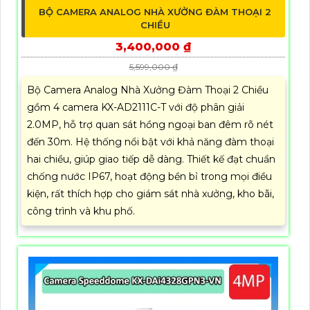
BỘ CAMERA ANALOG NHÀ XƯỞNG ĐÀM THOẠI 2
CHIỀU
3,400,000 ₫
5,599,000 ₫
Bộ Camera Analog Nhà Xưởng Đàm Thoại 2 Chiều
gồm 4 camera KX-AD2111C-T với độ phân giải
2.0MP, hỗ trợ quan sát hồng ngoại ban đêm rõ nét
đến 30m. Hệ thống nổi bật với khả năng đàm thoại
hai chiều, giúp giao tiếp dễ dàng. Thiết kế đạt chuẩn
chống nước IP67, hoạt động bền bỉ trong mọi điều
kiện, rất thích hợp cho giám sát nhà xưởng, kho bãi,
công trình và khu phố.