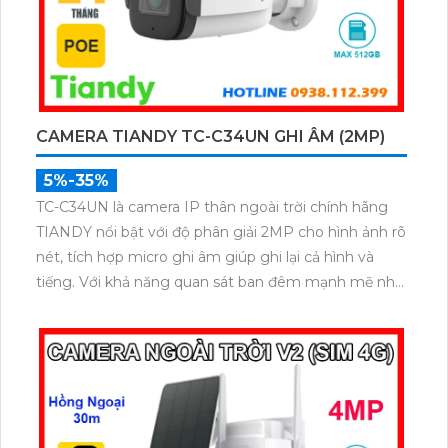
CAMERA TIANDY TC-C34UN GHI ÂM (2MP)
5%-35%
TC-C34UN là camera IP thân ngoài trời chính hãng
TIANDY nổi bật với độ phân giải 2MP cho hình ảnh rõ
nét, tích hợp micro ghi âm giúp ghi lại cả hình và
tiếng. Với khả năng quan sát ban đêm mạnh mẽ nhờ
hồng ngoại xa 80m, hỗ trợ POE, khe thẻ nhớ lên đến
512GB và tiêu chuẩn chống bụi nước IP67, camera
hoạt động bền bỉ trong mọi điều kiện thời tiết tối ưu
cho giải pháp an ninh ngoài trời.