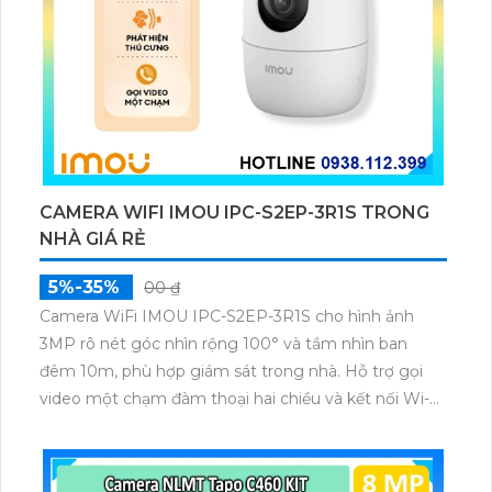
CAMERA WIFI IMOU IPC-S2EP-3R1S TRONG
NHÀ GIÁ RẺ
5%-35%
00 ₫
Camera WiFi IMOU IPC-S2EP-3R1S cho hình ảnh
3MP rõ nét góc nhìn rộng 100° và tầm nhìn ban
đêm 10m, phù hợp giám sát trong nhà. Hỗ trợ gọi
video một chạm đàm thoại hai chiều và kết nối Wi-Fi
ổn định giúp quan sát từ xa. Lưu trữ linh hoạt qua thẻ
microSD tối đa 256GB hoặc lưu đám mây dễ lắp đặt
cho gia đình và văn phòng nhỏ.