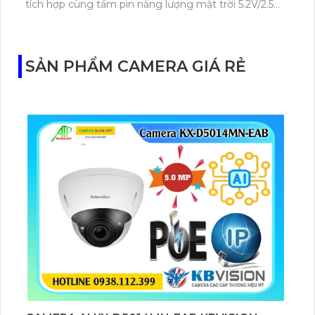
tích hợp cùng tấm pin năng lượng mặt trời 5.2V/2.5W.
Tapo C460 KIT cũng hỗ trợ quan sát ban đêm màu
với cảm biến Starlight, tầm nhìn lên đến 15 m.
SẢN PHẨM CAMERA GIÁ RẺ