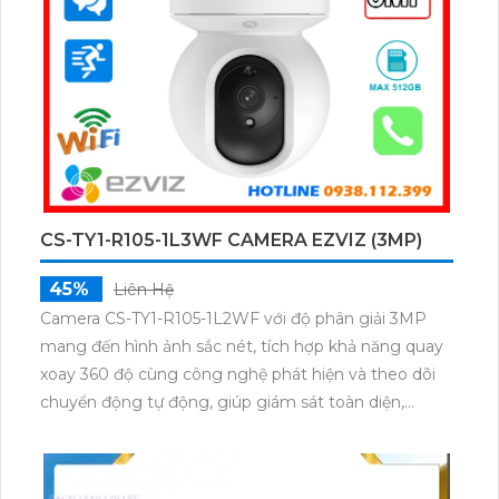
CS-TY1-R105-1L3WF CAMERA EZVIZ (3MP)
45%
Liên Hệ
Camera CS-TY1-R105-1L2WF với độ phân giải 3MP
mang đến hình ảnh sắc nét, tích hợp khả năng quay
xoay 360 độ cùng công nghệ phát hiện và theo dõi
chuyển động tự động, giúp giám sát toàn diện,
không bỏ lỡ bất kỳ khoảnh khắc quan trọng nào. Hỗ
trợ đàm thoại hai chiều, tầm nhìn hồng ngoại lên đến
10m và khe cắm thẻ nhớ dung lượng 512GB, đây