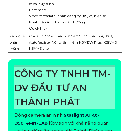
xe sai quy định
Heat map
Video metadata: nhận dạng người, xe, biển số...
Phát hiện âm thanh bất thường
Quick Pick
Kết nối &
Chuẩn ONVIF, miền KBVISION.TV miễn phí, P2P,
phần
AutoRegister 1.0, phần mềm KBVIEW Plus, KBiVMS,
mềm
KBVMS Lite
CÔNG TY TNHH TM-
DV ĐẦU TƯ AN
THÀNH PHÁT
Dòng camera an ninh
Starlight AI KX-
D5014MN-EAB
Kbvision với khả năng quan
sát ban đêm ấn tượng. AN Thành Phát cung