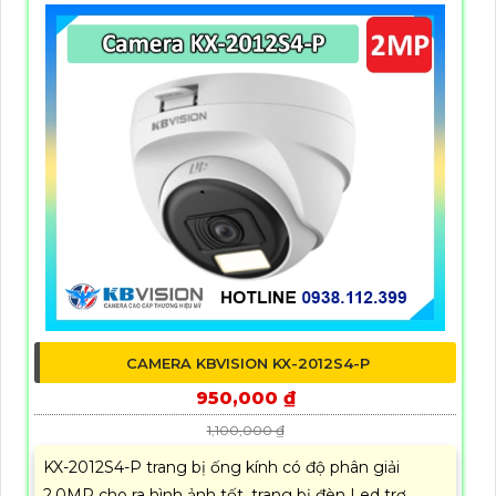
CAMERA KBVISION KX-2012S4-P
950,000 ₫
1,100,000 ₫
KX-2012S4-P trang bị ống kính có độ phân giải
2.0MP cho ra hình ảnh tốt, trang bị đèn Led trợ