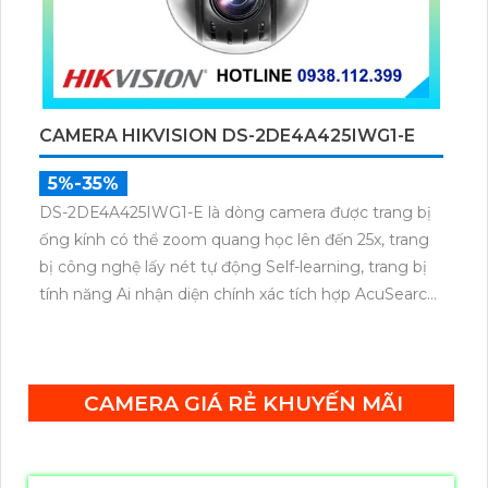
CAMERA HIKVISION DS-2DE4A425IWG1-E
5%-35%
DS-2DE4A425IWG1-E là dòng camera được trang bị
ống kính có thể zoom quang học lên đến 25x, trang
bị công nghệ lấy nét tự động Self-learning, trang bị
tính năng Ai nhận diện chính xác tích hợp AcuSearch
khi kết hợp chung với đầu ghi hình, nhìn ban đêm
bằng hồng ngoại 50m.
CAMERA GIÁ RẺ KHUYẾN MÃI