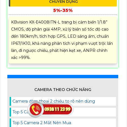
CHUYÊN DỤNG
5%-35%
KBvision KX-E4008ITN-L trang bị cảm biến 1/1.8”
CMOS, độ phân giải 4MP, xử lý biển số tốc độ cao
đến 180km/h, tích hợp GPS, LED sáng ấm, chuẩn
IP67/IK10, khả năng phân tích vi phạm vượt trội: lấn
làn, đi ngược chiều, phát hiện kẹt xe, ANPR chính
xác >99%.
CAMERA THEO CHỨC NĂNG
Camera đàm thoại 2 chiều to rõ nên dùng
Top 5 Camera nhà Xưởng
Top 5 Camera 2 Mắt Nên Mua