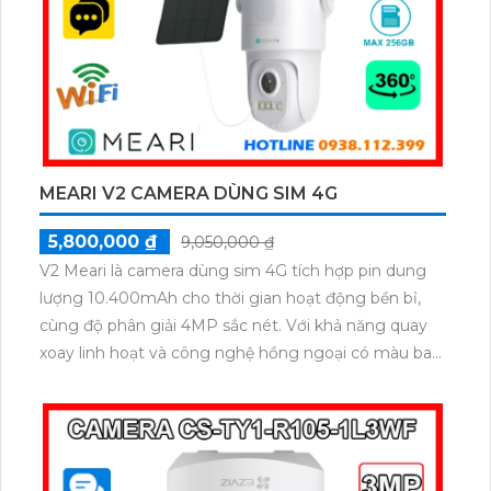
MEARI V2 CAMERA DÙNG SIM 4G
5,800,000 ₫
9,050,000 ₫
V2 Meari là camera dùng sim 4G tích hợp pin dung
lượng 10.400mAh cho thời gian hoạt động bền bỉ,
cùng độ phân giải 4MP sắc nét. Với khả năng quay
xoay linh hoạt và công nghệ hồng ngoại có màu ban
đêm không cần đèn LED, camera mang đến hình
ảnh chân thực cả ngày lẫn đêm. Tích hợp đàm thoại
2 chiều, hỗ trợ thẻ nhớ đến 256GB – tất cả gói gọn
trong một chiếc camera thông minh, tiện dụng.