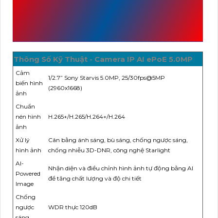
THÔNG SỐ KỸ THUẬT
KX-D5014MN-EAB
Thông Số Kỹ Thuật - Camera IP AI ePoE 5.0MP
Cảm
1/2.7” Sony Starvis 5.0MP, 25/30fps@5MP
biến hình
(2960x1668)
ảnh
Chuẩn
nén hình
H.265+/H.265/H.264+/H.264
ảnh
Xử lý
Cân bằng ánh sáng, bù sáng, chống ngược sáng,
hình ảnh
chống nhiễu 3D-DNR, công nghệ Starlight
AI-
Nhận diện và điều chỉnh hình ảnh tự động bằng AI
Powered
để tăng chất lượng và độ chi tiết
Image
Chống
ngược
WDR thực 120dB
sáng