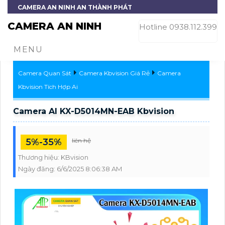
CAMERA AN NINH AN THÀNH PHÁT
CAMERA AN NINH
Hotline 0938.112.399
MENU
Camera Quan Sát
Camera Kbvision Giá Rẻ
Camera
Kbvision Tích Hợp Ai
Camera AI KX-D5014MN-EAB Kbvision
5%-35%
liên hệ
Thương hiệu:
KBvision
Ngày đăng:
6/6/2025 8:06:38 AM