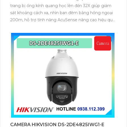
trang bị ống kính quang học lên đến 32X giúp giám
sát khoảng cách xa, nhìn ban đêm bằng hồng ngoại
200m, hỗ trợ tính năng AcuSense nâng cao hiệu quả
giám sát an ninh, có tốc độ lấy nét cao nhờ công
nghệ Self-learning
CAMERA HIKVISION DS-2DE4825IWG1-E