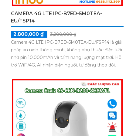
CAMERA 4G LTE IPC-B7ED-5M0TEA-
EU/FSP14
2,800,000 ₫
3,200,000 ₫
Camera 4G LTE IPC-B7ED-5M0TEA-EU/FSP14 là giải
pháp an ninh thông minh, không phụ thuộc điện lưới
nhờ pin 10.000mAh và tấm năng lượng mặt trời. Hỗ
trợ WiFi/4G, AI nhận diện người, tự động theo dõi,
chất lượng 5MP sắc nét, lưu trữ đám mây hoặc thẻ
nhớ 512GB. Thiết kế chống nước IP66, phù hợp lắp
đặt mọi môi trường.