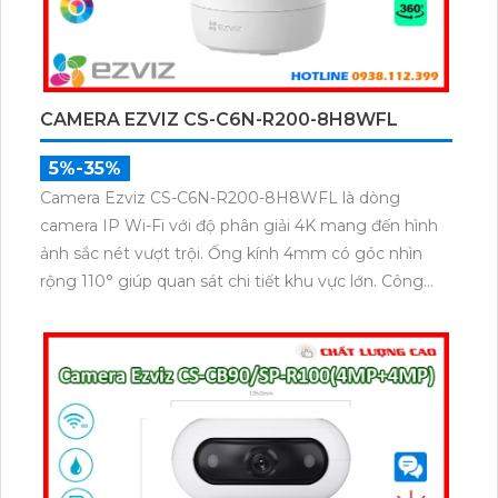
CAMERA EZVIZ CS-C6N-R200-8H8WFL
5%-35%
Camera Ezviz CS-C6N-R200-8H8WFL là dòng
camera IP Wi-Fi với độ phân giải 4K mang đến hình
ảnh sắc nét vượt trội. Ống kính 4mm có góc nhìn
rộng 110° giúp quan sát chi tiết khu vực lớn. Công
nghệ nén video H.264 và H.265 cùng hỗ trợ kết nối
Wi-Fi 6 băng tần kép đảm bảo truyền tải dữ liệu
nhanh và ổn định.