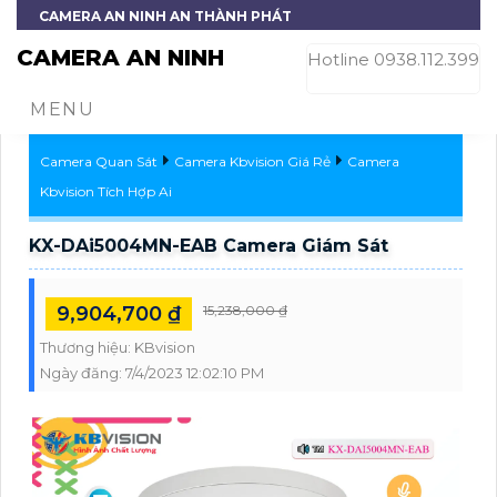
CAMERA AN NINH AN THÀNH PHÁT
CAMERA AN NINH
Hotline 0938.112.399
MENU
Camera Quan Sát
Camera Kbvision Giá Rẻ
Camera
Kbvision Tích Hợp Ai
KX-DAi5004MN-EAB Camera Giám Sát
9,904,700 ₫
15,238,000 ₫
Thương hiệu:
KBvision
Ngày đăng:
7/4/2023 12:02:10 PM