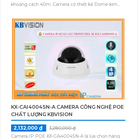
khoảng cách 40m. Camera có thiết kế Dome kim
loại hiện đại và hình ảnh được truyền tải qua công
nghệ IP, đảm bảo cho hình ảnh sắc nét và chất
lượng. Đặc biệt, sản phẩm tích hợp công nghệ AI cho
dự án chuyên dụng, giúp tiết kiệm 50% dung lượng
với các định dạng H.265+/H.265/H.264+/H.264.
Camera giám sát HD IP KX-CAi2204MN2-A là lựa
chọn tuyệt vời cho việc lắp đặt tại văn phòng hoặc
các dự án chuyên nghiệp.
KX-CAI4004SN-A CAMERA CÔNG NGHỆ POE
CHẤT LƯỢNG KBVISION
2,132,000 ₫
3,280,000 ₫
Camera IP POE KX-CAi4004SN-A là lựa chọn hàng