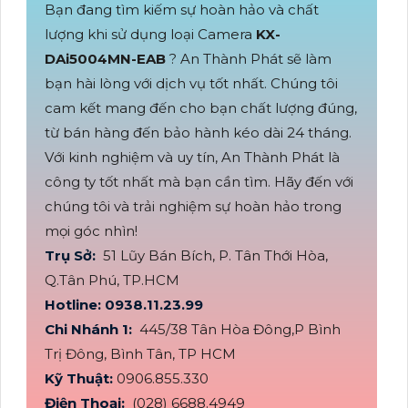
Bạn đang tìm kiếm sự hoàn hảo và chất
lượng khi sử dụng loại Camera
KX-
DAi5004MN-EAB
? An Thành Phát sẽ làm
bạn hài lòng với dịch vụ tốt nhất. Chúng tôi
cam kết mang đến cho bạn chất lượng đúng,
từ bán hàng đến bảo hành kéo dài 24 tháng.
Với kinh nghiệm và uy tín, An Thành Phát là
công ty tốt nhất mà bạn cần tìm. Hãy đến với
chúng tôi và trải nghiệm sự hoàn hảo trong
mọi góc nhìn!
Trụ Sở:
51 Lũy Bán Bích, P. Tân Thới Hòa,
Q.Tân Phú, TP.HCM
Hotline: 0938.11.23.99
Chi Nhánh 1:
445/38 Tân Hòa Đông,P Bình
Trị Đông, Bình Tân, TP HCM
Kỹ Thuật:
0906.855.330
Điện Thoại:
(028) 6688.4949