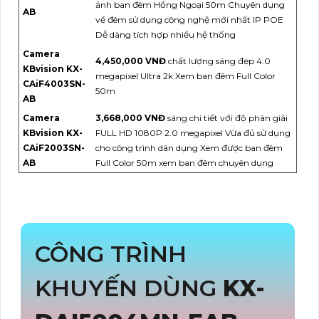
ảnh ban đêm Hồng Ngoại 50m Chuyên dụng
AB
về đêm sử dụng công nghệ mới nhất IP POE
Dễ dàng tích hợp nhiều hệ thống
Camera
4,450,000 VNĐ
chất lượng sáng đẹp 4.0
KBvision KX-
megapixel Ultra 2k Xem ban đêm Full Color
CAiF4003SN-
50m
AB
Camera
3,668,000 VNĐ
sáng chi tiết với độ phân giải
KBvision KX-
FULL HD 1080P 2.0 megapixel Vừa đủ sử dụng
CAiF2003SN-
cho công trình dân dụng Xem được ban đêm
AB
Full Color 50m xem ban đêm chuyên dụng
CÔNG TRÌNH
KHUYẾN DÙNG
KX-