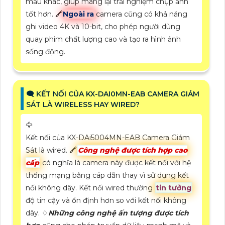
mẫu khác, giúp mang lại trải nghiệm chụp ảnh
tốt hơn. 🖍
Ngoài ra
camera cũng có khả năng
ghi video 4K và 10-bit, cho phép người dùng
quay phim chất lượng cao và tạo ra hình ảnh
sống động.
🗨️ KẾT NỐI CỦA KX-DAI0MN-EAB CAMERA GIÁM
SÁT LÀ WIRELESS HAY WIRED?
🦅
Kết nối của KX-DAi5004MN-EAB Camera Giám
Sát là wired. 🖍
Công nghệ được tích hợp cao
cấp
có nghĩa là camera này được kết nối với hệ
thống mạng bằng cáp dẫn thay vì sử dụng kết
nối không dây. Kết nối wired thường
tin tưởng
độ tin cậy và ổn định hơn so với kết nối không
dây. ♢
Những công nghệ ấn tượng được tích