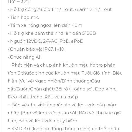
114° – 32°;
• Hỗ trợ cổng Audio 1 in / 1 out, Alarm 2 in / 1 out
• Tích hợp mic
• Tầm xa hồng ngoại lên đến 40m
• Hỗ trợ khe cắm thẻ nhớ lên đến 512GB
• Nguồn 12VDC, 24VAC, PoE, ePoE
• Chuẩn bảo vệ: IP67, IK10
• Chức năng AI:
+ Phát hiện và chụp ảnh khuôn mặt: hỗ trợ phân
tích 6 thuộc tính của khuôn mặt: Tuổi, Giới tính, Biểu
hiện (Vui vẻ/Ngạc nhiên/Bình thường/Cáu
gắt/Buồn/Chán ghét/Bối rối/Hoảng sợ), Đeo kính,
Đeo khẩu trang, Râu và ria mép
+ Bảo vệ chu vi: Hàng rào ảo và khu vực cấm xâm
nhập (Bảo vệ khu vực quan sát, Bảo vệ khu vực giới
hạn, Bảo vệ khu vực nguy hiểm.
+ SMD 3.0 (lọc báo động thông minh) có thể phân