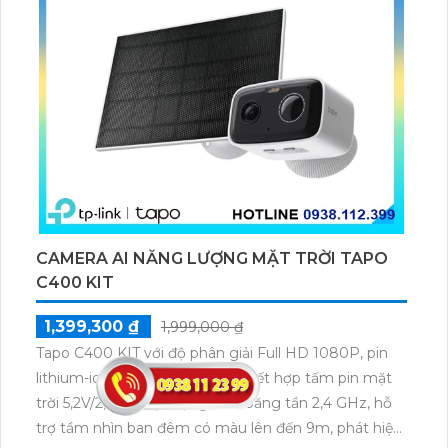
CAMERA AI NĂNG LƯỢNG MẶT TRỜI TAPO
C400 KIT
1,399,300 ₫
1,999,000 ₫
Tapo C400 KIT với độ phân giải Full HD 1080P, pin
lithium-ion 5200mAh tích hợp kết hợp tấm pin mặt
trời 5,2V/2,5W, hoạt động trên băng tần 2,4 GHz, hỗ
trợ tầm nhìn ban đêm có màu lên đến 9m, phát hiện