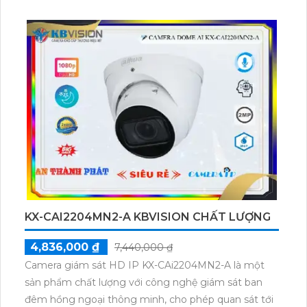
tiết và chất lượng cao. Hơn nữa, KX-AF2111N3 còn
tích hợp chức năng Đèn hồng ngoại để quan sát ban
đêm và chống ngược sáng hiệu quả. Thiết bị này còn
được trang bị khả năng xoay 360 độ và điều khiển từ
xa, cho phép người dùng canh chừng mọi góc nhìn
quan trọng trong khu vực giám sát. Với việc sử dụng
cấp nguồn qua dây mạng, KX-AF2111N3 giúp tiết
kiệm chi phí và dễ dàng lắp đặt. Tất cả những tính
năng ưu việt này đều đáng giá đối với một thiết bị
camera giá thành hợp lý như KX-AF2111N3.
KX-CAI2204MN2-A KBVISION CHẤT LƯỢNG
4,836,000 ₫
7,440,000 ₫
Camera giám sát HD IP KX-CAi2204MN2-A là một
sản phẩm chất lượng với công nghệ giám sát ban
đêm hồng ngoại thông minh, cho phép quan sát tới