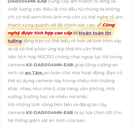
DAi5004MN-EAB
cung cấp âm thanh rõ ràng và
chất lượng cao. Nếu là chủ đầu từ chúng ta không
chỉ có thể xem hình ảnh mà còn có thể nghe rõ âm
thanh xung quanh với độ chính xác cao. 🖍
Công
nghệ được tích hợp cao cấp
📸
Hoàn toàn tin
tưởng
rằng bạn có thể hiểu rõ hơn về tình hình xảy
ra và có thể phản ứng kịp thời khi cần thiết.
Việc tích hợp MICRO chống chọi ngoại lực tốt trong
camera
KX-DAi5004MN-EAB
giúp tăng cường an
ninh và
an Tâm
an toàn cho mọi hoạt động. Bạn có
thể sử dụng camera này trong nhiều môi trường
khác nhau như nhà ở, cửa hàng, văn phòng, nhà
xưởng, trường học và nhiều nơi khác.
Với những tính năng tiên tiến và đáng tin cậy,
camera
KX-DAi5004MN-EAB
là sự lựa chọn tốt cho
hệ thống giám sát an ninh của bạn.