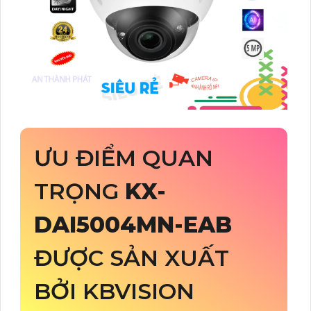
ƯU ĐIỂM QUAN
TRỌNG
KX-
DAI5004MN-EAB
ĐƯỢC SẢN XUẤT
BỞI KBVISION