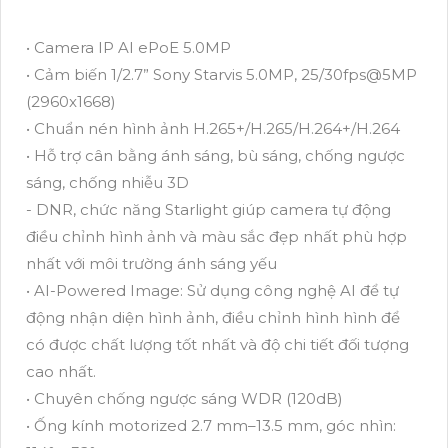
• Camera IP AI ePoE 5.0MP
• Cảm biến 1/2.7” Sony Starvis 5.0MP, 25/30fps@5MP
(2960x1668)
• Chuẩn nén hình ảnh H.265+/H.265/H.264+/H.264
• Hỗ trợ cân bằng ánh sáng, bù sáng, chống ngược
sáng, chống nhiễu 3D
- DNR, chức năng Starlight giúp camera tự động
điều chỉnh hình ảnh và màu sắc đẹp nhất phù hợp
nhất với môi trường ánh sáng yếu
• AI-Powered Image: Sử dụng công nghệ AI để tự
động nhận diện hình ảnh, điều chỉnh hình hình để
có được chất lượng tốt nhất và độ chi tiết đối tượng
cao nhất.
• Chuyên chống ngược sáng WDR (120dB)
• Ống kính motorized 2.7 mm–13.5 mm, góc nhìn: