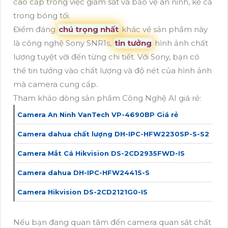
cao cấp trong việc giám sát và bảo vệ an ninh, kể cả
trong bóng tối.
Điểm đáng
chú trọng nhất
khác về sản phẩm này
là công nghệ Sony SNR1s,
tin tưởng
hình ảnh chất
lượng tuyệt vời đến từng chi tiết. Với Sony, bạn có
thể tin tưởng vào chất lượng và độ nét của hình ảnh
mà camera cung cấp.
Tham khảo dòng sản phẩm Công Nghệ AI giá rẻ:
Camera An Ninh VanTech VP-4690BP Giá rẻ
Camera dahua chất lượng DH-IPC-HFW2230SP-S-S2
Camera Mắt Cá Hikvision DS-2CD2935FWD-IS
Camera dahua DH-IPC-HFW2441S-S
Camera Hikvision DS-2CD2121G0-IS
Nếu bạn đang quan tâm đến camera quan sát chất