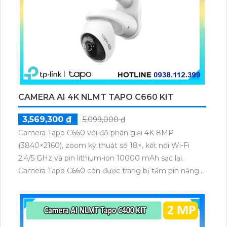
CAMERA AI 4K NLMT TAPO C660 KIT
3,569,300 ₫
5,099,000 ₫
Camera Tapo C660 với độ phân giải 4K 8MP
(3840×2160), zoom kỹ thuật số 18×, kết nối Wi-Fi
2.4/5 GHz và pin lithium-ion 10000 mAh sạc lại.
Camera Tapo C660 còn được trang bị tấm pin năng
lượng mặt trời 5.2V 2.5W, tích hợp AI phát hiện người,
thú cưng, phương tiện, lưu trữ thẻ microSD tối đa 512
GB.