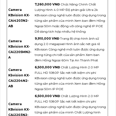
7,260,000 VNĐ
Chức Năng Chính Chất
Camera
Lượng Hình 4.0 MP Độ phân giải Ultra 2k
KBvision KX-
KBvision công nghệ luôn được ứng dụng trong
CAi4203N2-
từng sản phẩm của mình Xem ban đêm Hồng
AB
Ngoại 50m hoặc động với công nghệ IP POE
Dễ dàng tích hợp nhiều hệ thống
9,910,000 VNĐ
Trang Bị chip hình ảnh sử
Camera
dụng 2.0 megapixel Hình ảnh sắc nét giá rẻ
KBvision KX-
KBvision Công nghệ mới luôn được ứng dụng
CAi2205MN2-
trong từng chi tiết của sản phẩm Xem ban
A
đêm Hồng Ngoại 60m Tại An Thành Phát
6,500,000 VNĐ
Chất Lượng Hình 2.0 MP
Camera
FULL HD 1080P Sắc nét tiết kiệm chi phí
Kbvision KX-
KBvision công nghệ luôn được ứng dụng trong
CAi2204N2-
từng sản phẩm của mình Xem ban đêm Hồng
AB
Ngoại 50m IP POE
6,500,000 VNĐ
Chất Lượng Hình 2.0 MP
FULL HD 1080P Sắc nét tiết kiệm chi phí
Camera
KBvision công nghệ luôn được ứng dụng trong
KBvision KX-
từng sản phẩm của mình Chất Lượng hình
CAi2203N2-