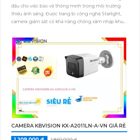
đầu cho việc bảo vệ thông minh trong môi trường
thiếu ánh sáng. Được trang bị công nghệ Starlight,
camera giám sát có khả năng chống xâm nhập khu
vực định sẵn trên ống kính, giúp giám sát hiệu quả.
Với giá cả phải chăng, đây là sự lựa chọn lý tưởng cho
công việc giám sát an ninh hàng ngày.
CAMERA KBVISION KX-A2011LN-A-VN GIÁ RẺ
1,209,000 ₫
1,860,000 ₫