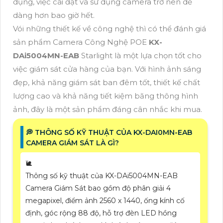
dụng, việc cài đặt và sử dụng camera trở nên dễ
dàng hơn bao giờ hết.
Vói những thiết kế về công nghệ thì có thể đánh giá
sản phẩm Camera Công Nghệ POE
KX-
DAi5004MN-EAB
Starlight là một lựa chọn tốt cho
việc giám sát cửa hàng của bạn. Với hình ảnh sáng
đẹp, khả năng giám sát ban đêm tốt, thiết kế chất
lượng cao và khả năng tiết kiệm băng thông hình
ảnh, đây là một sản phẩm đáng cân nhắc khi mua.
️💭 THÔNG SỐ KỸ THUẬT CỦA KX-DAI0MN-EAB
CAMERA GIÁM SÁT LÀ GÌ?
🐌
Thông số kỹ thuật của KX-DAi5004MN-EAB
Camera Giám Sát bao gồm độ phân giải 4
megapixel, điểm ảnh 2560 x 1440, ống kính cố
định, góc rộng 88 độ, hỗ trợ đèn LED hồng